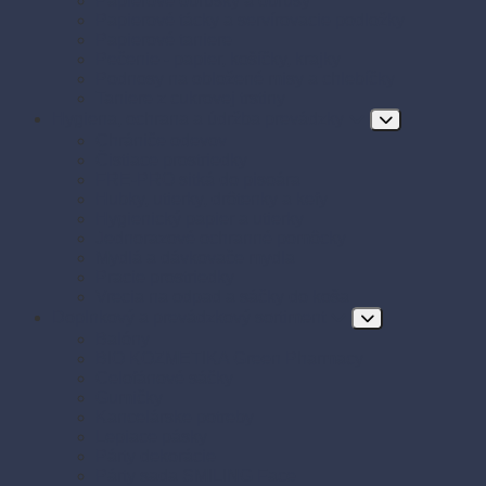
Papierové obrúsky a obrusy
Papierové tácky a servírovacie podložky
Papierové taniere
Pečenie - papier, košíčky, krajky
Podnosy na obložené misy a chlebíčky
Taniere z cukrovej trstiny
Hygiena, ochrana a údržba prevádzky
Chrániče odevov
Čistiace prostriedky
FRE-PRO sitká do pisoára
Hubky, utierky, drôtenky a kefy
Hygienický papier a utierky
Jednorazové ochranné pomôcky
Mydlá a dávkovače mydla
Pracie prostriedky
Vrecia na odpad a sáčky do koša
Doplnkový a prevádzkový sortiment
Balóny
BIO KOZMETIKA Green Pharmacy
Celofánové sáčky
Gumičky
Kancelárske potreby
Lepiace pásky
Párty dekorácie
Párty sada SMILING Face