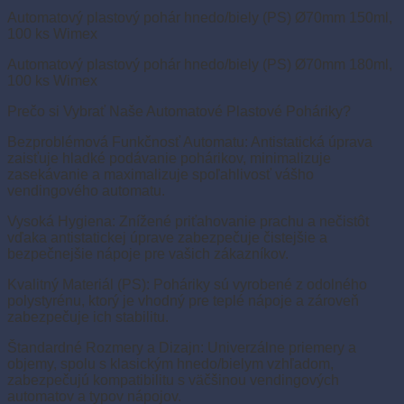
Automatový plastový pohár hnedo/biely (PS) Ø70mm 150ml,
100 ks Wimex
Automatový plastový pohár hnedo/biely (PS) Ø70mm 180ml,
100 ks Wimex
Prečo si Vybrať Naše Automatové Plastové Poháriky?
Bezproblémová Funkčnosť Automatu: Antistatická úprava
zaisťuje hladké podávanie pohárikov, minimalizuje
zasekávanie a maximalizuje spoľahlivosť vášho
vendingového automatu.
Vysoká Hygiena: Znížené priťahovanie prachu a nečistôt
vďaka antistatickej úprave zabezpečuje čistejšie a
bezpečnejšie nápoje pre vašich zákazníkov.
Kvalitný Materiál (PS): Poháriky sú vyrobené z odolného
polystyrénu, ktorý je vhodný pre teplé nápoje a zároveň
zabezpečuje ich stabilitu.
Štandardné Rozmery a Dizajn: Univerzálne priemery a
objemy, spolu s klasickým hnedo/bielym vzhľadom,
zabezpečujú kompatibilitu s väčšinou vendingových
automatov a typov nápojov.