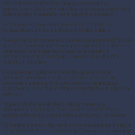
Náš sortiment zahŕňa rôzne objemy a prevedenia
automatových plastových pohárikov, prispôsobených širokej
škále nápojov a potrebám vendingových automatov:
Automatové Plastové Poháre Hnedo/biele (PS) – S
Antistatickou Úpravou pre Bezchybnú Manipuláciu:
Tieto poháriky sú vyrobené z odolného polystyrénu (PS) a sú
špeciálne navrhnuté pre vendingové automaty. Ich kľúčovou
vlastnosťou je antistatická úprava, ktorá zabraňuje
hromadeniu statického náboja. Táto úprava je dôležitá z
niekoľkých dôvodov:
Zlepšenie manipulácie: Antistatická úprava znižuje
priľnavosť pohárikov k sebe, čo výrazne uľahčuje ich
oddelenie v automatových podávačoch a minimalizuje
zasekávanie. To znižuje prestoje a zabezpečuje hladký chod
automatu.
Hygiena: Zníženie statického náboja obmedzuje
priťahovanie prachových častíc a iných nečistôt, čím sa
zvyšuje celková hygiena nápojov a spokojnosť užívateľov.
Sú ideálne pre kávu, čaj, horúcu čokoládu a iné teplé nápoje.
Klasické hnedo/biele prevedenie je štandardom pre vending.