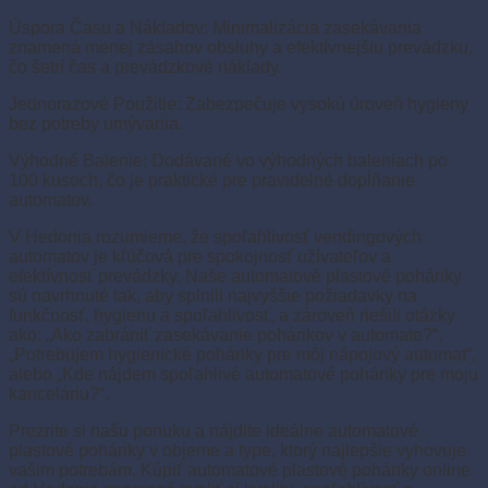
Úspora Času a Nákladov: Minimalizácia zasekávania
znamená menej zásahov obsluhy a efektívnejšiu prevádzku,
čo šetrí čas a prevádzkové náklady.
Jednorazové Použitie: Zabezpečuje vysokú úroveň hygieny
bez potreby umývania.
Výhodné Balenie: Dodávané vo výhodných baleniach po
100 kusoch, čo je praktické pre pravidelné dopĺňanie
automatov.
V Hedonia rozumieme, že spoľahlivosť vendingových
automatov je kľúčová pre spokojnosť užívateľov a
efektívnosť prevádzky. Naše automatové plastové poháriky
sú navrhnuté tak, aby splnili najvyššie požiadavky na
funkčnosť, hygienu a spoľahlivosť, a zároveň riešili otázky
ako: „Ako zabrániť zasekávanie pohárikov v automate?“,
„Potrebujem hygienické poháriky pre môj nápojový automat“,
alebo „Kde nájdem spoľahlivé automatové poháriky pre moju
kanceláriu?“.
Prezrite si našu ponuku a nájdite ideálne automatové
plastové poháriky v objeme a type, ktorý najlepšie vyhovuje
vašim potrebám. Kúpiť automatové plastové poháriky online