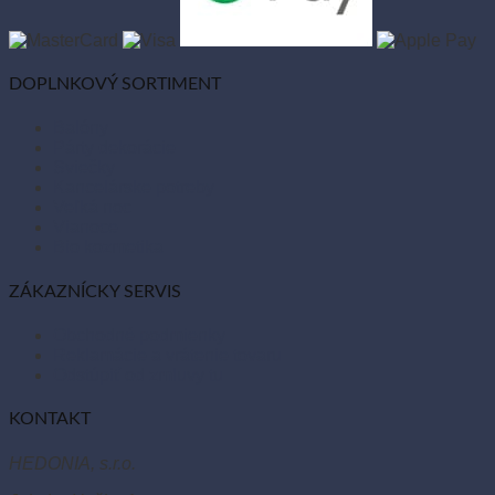
DOPLNKOVÝ SORTIMENT
Balóny
Párty dekorácie
Sviečky
Kancelárske potreby
Veľká noc
Vianoce
Bio kozmetika
ZÁKAZNÍCKY SERVIS
Obchodné podmienky
Reklamácie a vrátenie tovaru
Odstúpiť od zmluvy tu
KONTAKT
HEDONIA, s.r.o.