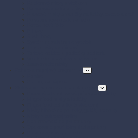
Papierové misky s viečkom
Papierové vrecká a tašky
Plastové misky a vaničky na šaláty, ovocie a dreň
Polystyrénové obaly na jedlo
Potravinové fólie
Prírezy
Sushi boxy
Systém na zatváranie vreciek
Termo-tašky donáškové
Tortové krabice a podložky pod tortu
Vrecká do mrazničky s uzáverom
Zatavovacie misky
Poháre a nápojový program
Poháre
Slamky na nápoje
Stolovanie, servírovanie a catering
Drevené a bambusové príbory a doplnky
Finger food misky a lodičky
Finger food poháriky (s viečkom)
Misky hlboké na polievky, guláš, hranolky
Misky z cukrovej trstiny
Napichovadlá na jednohubky
Opakovane použiteľný riad a príbory
Papierové misky na jedlo