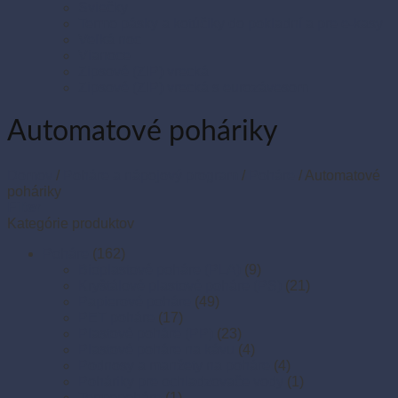
Sviečky
Termo pásky a kotúčiky do pokladní a pre e-kasy
Veľká noc
Vianoce
Zipsové (ZIP) vrecká
Zipsové (ZIP) vrecká s eurozávesom
Automatové poháriky
Domov
/
Poháre a nápojový program
/
Poháre
/
Automatové
poháriky
Filter
Kategórie produktov
Poháre
(162)
Bioplastové poháre (PLA)
(9)
Kryštálové plastové poháre (PS)
(21)
Papierové poháre
(49)
PET poháre
(17)
Plastové poháre (PP)
(23)
Plastové poháre na kávu
(4)
Podnosy a manžety na poháre
(4)
Poháriky pre ochladzovače vody
(1)
Termopoháre
(1)