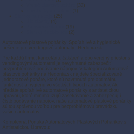
Vratné plastové poháre
(32)
Zásobníky na poháre
(1)
Slamky na nápoje
(25)
Bio slamky
(4)
Papierové slamky
(19)
Slamky Bubble Tea
(2)
Automatové plastové poháriky: Spoľahlivé a hygienické
riešenie pre vendingové automaty | Hedonia.sk
Pre každú firmu, kanceláriu, čakáreň alebo verejný priestor s
vendingovými automatmi je nevyhnutné zabezpečiť
bezproblémové podávanie nápojov. V kategórii Automatové
plastové poháriky na Hedonia.sk nájdete špecializované
jednorazové poháre, ktoré sú navrhnuté pre optimálnu
funkčnosť a hygienu vo všetkých typoch automatov. Ak
hľadáte spoľahlivé automatové poháriky s antistatickou
úpravou, ktoré minimalizujú zasekávanie a zabezpečujú
čisté podávanie nápojov, naše automatové plastové poháriky
sú tou správnou voľbou pre bezproblémovú prevádzku
vašich automatov.
Komplexná Ponuka Automatových Plastových Pohárikov s
Antistatickou Úpravou: