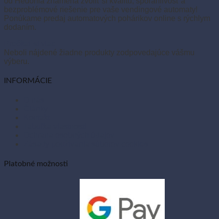
od Hedonia znamená zvoliť si kvalitu, spoľahlivosť a
bezproblémové riešenie pre vaše vendingové automaty!
Ponúkame predaj automatových pohárikov online s rýchlym
dodaním.
Prečítať si viac
Neboli nájdené žiadne produkty zodpovedajúce vášmu
výberu.
INFORMÁCIE
O nás
Články
Kontakt
Tabuľka vlastností
Ochrana osobných údajov
Zásady používania súborov cookies
Platobné možnosti