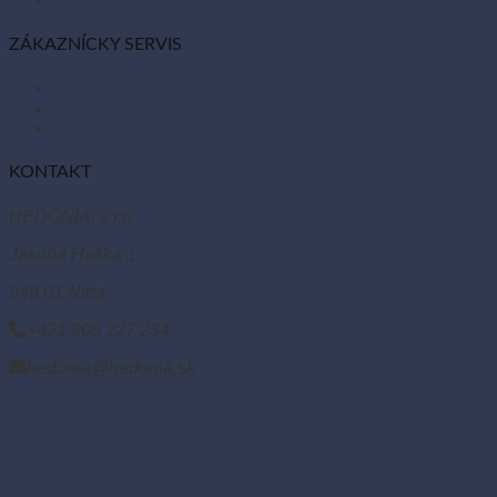
ZÁKAZNÍCKY SERVIS
Obchodné podmienky
Reklamácie a vrátenie tovaru
Odstúpiť od zmluvy tu
KONTAKT
HEDONIA, s.r.o.
Jakuba Haška 1
949 01 Nitra
+421 905 227 234
hedonia@hedonia.sk