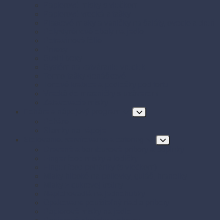
Papierové misky s viečkom
Papierové vrecká a tašky
Plastové misky a vaničky na šaláty, ovocie a dreň
Polystyrénové obaly na jedlo
Potravinové fólie
Prírezy
Sushi boxy
Systém na zatváranie vreciek
Termo-tašky donáškové
Tortové krabice a podložky pod tortu
Vrecká do mrazničky s uzáverom
Zatavovacie misky
Poháre a nápojový program
Poháre
Slamky na nápoje
Stolovanie, servírovanie a catering
Drevené a bambusové príbory a doplnky
Finger food misky a lodičky
Finger food poháriky (s viečkom)
Misky hlboké na polievky, guláš, hranolky
Misky z cukrovej trstiny
Napichovadlá na jednohubky
Opakovane použiteľný riad a príbory
Papierové misky na jedlo