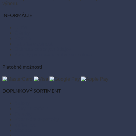
výberu.
INFORMÁCIE
O nás
Články
Kontakt
Tabuľka vlastností
Ochrana osobných údajov
Zásady používania súborov cookies
Platobné možnosti
DOPLNKOVÝ SORTIMENT
Balóny
Párty dekorácie
Sviečky
Kancelárske potreby
Veľká noc
Vianoce
Bio kozmetika