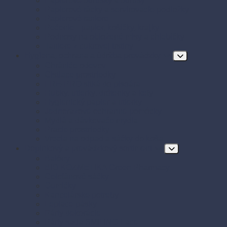
Papierové obrúsky a obrusy
Papierové tácky a servírovacie podložky
Papierové taniere
Pečenie - papier, košíčky, krajky
Podnosy na obložené misy a chlebíčky
Taniere z cukrovej trstiny
Hygiena, ochrana a údržba prevádzky
Chrániče odevov
Čistiace prostriedky
FRE-PRO sitká do pisoára
Hubky, utierky, drôtenky a kefy
Hygienický papier a utierky
Jednorazové ochranné pomôcky
Mydlá a dávkovače mydla
Pracie prostriedky
Vrecia na odpad a sáčky do koša
Doplnkový a prevádzkový sortiment
Balóny
BIO KOZMETIKA Green Pharmacy
Celofánové sáčky
Gumičky
Kancelárske potreby
Lepiace pásky
Párty dekorácie
Párty sada SMILING Face