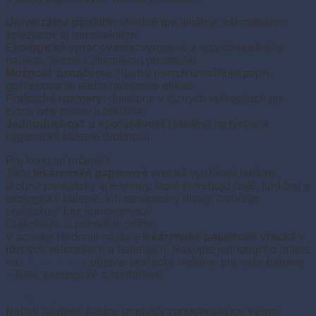
Univerzálne použitie:
vhodné pre lekárne, záhradkárov,
železiarov aj remeselníkov.
Ekologické spracovanie:
vyrobené z recyklovateľného
papiera, šetrné k životnému prostrediu.
Možnosť označenia:
hladký povrch umožňuje popis,
pečiatkovanie alebo nalepenie etikiet.
Praktické rozmery:
dostupné v rôznych veľkostiach pre
rôzne typy tovaru a použitia.
Jednoduchosť a spoľahlivosť:
ideálne na rýchle a
hygienické balenie drobností.
Pre koho sú určené?
Tieto
lekárenské papierové vrecká
využívajú lekárne,
drobné prevádzky aj e-shopy, ktoré potrebujú čisté, funkčné a
ekologické balenie. Ich nenápadný dizajn zaručuje
praktickosť bez kompromisov.
Objednajte si pohodlne online
V ponuke Hedonie nájdete
lekárenské papierové vrecká
v
rôznych veľkostiach a baleniach. Nakúpte jednoducho online
na
Hedonia.sk
a objavte praktické riešenie pre vaše balenie
– čisté, ekologické a spoľahlivé.
Prečítať si viac
Neboli nájdené žiadne produkty zodpovedajúce vášmu