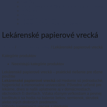
Sviečky
Termo pásky a kotúčiky do pokladní a pre e-kasy
Veľká noc
Vianoce
Zipsové (ZIP) vrecká
Zipsové (ZIP) vrecká s eurozávesom
Lekárenské papierové vrecká
Domov
/
Vrecia, sáčky, tašky
/
Lekárenské papierové vrecká
Filter
Kategórie produktov
Neexistujú kategórie produktov
Lekárenské papierové vrecká – praktické riešenie pre rôzne
použitie
Lekárenské papierové vrecká
od Hedonie sú jednoduché,
hygienické a mimoriadne univerzálne. Pôvodne určené pre
lekárne, dnes si našli uplatnenie aj v domácnostiach,
obchodoch či dielňach. Vďaka rôznym veľkostiam a pevnej
konštrukcii sa hodia na balenie liekov, semienok, skrutiek
alebo iných drobných predmetov.
Výhody papierových vreciek z Hedonie