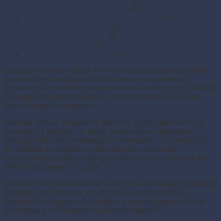
Papierové krajky okrúhle
(21)
Papierové krajky oválne
(4)
Podnosy na obložené misy a chlebíčky
(13)
Hliníkové podnosy
(4)
Plastové podnosy
(6)
XPS podnosy
(3)
Taniere z cukrovej trstiny
(5)
Obrúsky Premium Airlaid 40 × 40 cm sú papierové servítky
vyrobené technológiou airlaid s pevnou a objemnou
štruktúrou. Po rozložení majú rozmer 40 × 40 cm a sú určené
na kompletné prestretie stola v gastro prevádzkach aj pri
spoločenských podujatiach.
Materiál vytvára kompaktný povrch s vyššou pevnosťou v
porovnaní s bežnými 2- alebo 3-vrstvovými obrúskami.
Obrúsky držia tvar pri skladaní a manipulácii, čo umožňuje
ich použitie pri bežnom aj formálnejšom stolovaní.
Označenie materiálu môže byť podľa výrobcu uvedené ako
PAP-Airlaid alebo FSC Mix.
Obrúsky Premium Airlaid 40 × 40 cm sa dodávajú spravidla v
baleniach po 50 kusov. Používajú sa v reštauráciách,
hoteloch, cateringových službách a pri podujatiach, kde je
požadovaný väčší formát a pevnejší materiál.