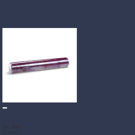
Potravinová fólia PVC 8 µm 44 cm × 300 m (4 ks)
Kód: 90845
Na sklade