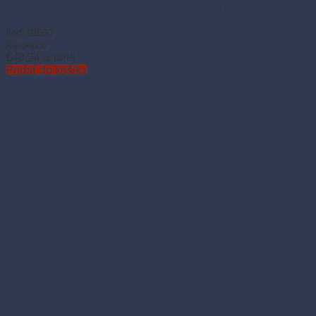
Potravinová fólia PVC 10 µm 30 cm × 1500 m (1 ks)
Kód: 91030
Na sklade
€
48.24
(s DPH)
Pridať do košíka