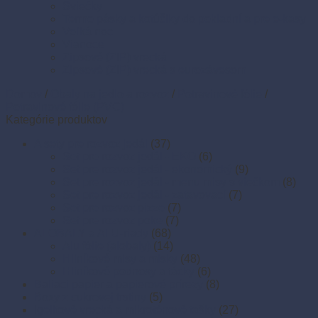
Sviečky
Termo pásky a kotúčiky do pokladní a pre e-kasy
Veľká noc
Vianoce
Zipsové (ZIP) vrecká
Zipsové (ZIP) vrecká s eurozávesom
Domov
/
Obaly na jedlo a rozvoz
/
Potravinové fólie
/
Potravinové fólie (PVC)
Kategórie produktov
A sety pre rozvoz jedál
(37)
Set pre rozvoz jedál - EKO
(6)
Set pre rozvoz jedál - ekonomický
(9)
Set pre rozvoz jedál - menu misy s viečkom
(8)
Set pre rozvoz jedál - zatavovací
(7)
Set pre rozvoz pizze
(7)
Set pre rozvoz poke
(7)
ALOBALY a ALU-riady
(68)
Alu fólie (alobaly)
(14)
Hliníkové misy a misky
(48)
Hliníkové podnosy a tácky
(6)
Baliaci papier a papierové prírezy
(8)
Boxy z cukrovej trstiny
(5)
Igelitové vrecká a mikroténové tašky
(27)