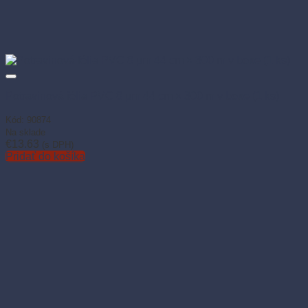
Potravinová fólia PVC 8 µm 44 cm × 300 m v boxe (1 ks)
Kód: 90874
Na sklade
€
13.63
(s DPH)
Pridať do košíka