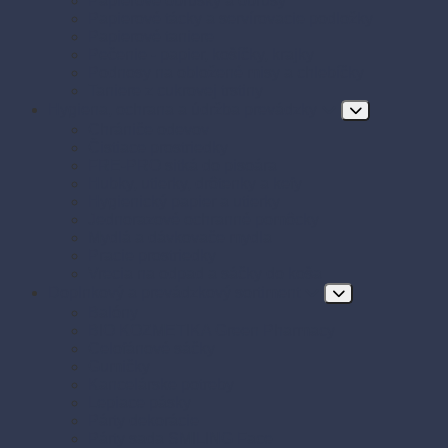
Papierové obrúsky a obrusy
Papierové tácky a servírovacie podložky
Papierové taniere
Pečenie - papier, košíčky, krajky
Podnosy na obložené misy a chlebíčky
Taniere z cukrovej trstiny
Hygiena, ochrana a údržba prevádzky
Chrániče odevov
Čistiace prostriedky
FRE-PRO sitká do pisoára
Hubky, utierky, drôtenky a kefy
Hygienický papier a utierky
Jednorazové ochranné pomôcky
Mydlá a dávkovače mydla
Pracie prostriedky
Vrecia na odpad a sáčky do koša
Doplnkový a prevádzkový sortiment
Balóny
BIO KOZMETIKA Green Pharmacy
Celofánové sáčky
Gumičky
Kancelárske potreby
Lepiace pásky
Párty dekorácie
Párty sada SMILING Face