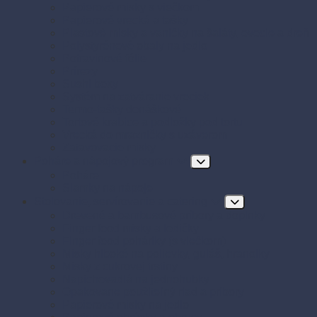
Papierové misky s viečkom
Papierové vrecká a tašky
Plastové misky a vaničky na šaláty, ovocie a dreň
Polystyrénové obaly na jedlo
Potravinové fólie
Prírezy
Sushi boxy
Systém na zatváranie vreciek
Termo-tašky donáškové
Tortové krabice a podložky pod tortu
Vrecká do mrazničky s uzáverom
Zatavovacie misky
Poháre a nápojový program
Poháre
Slamky na nápoje
Stolovanie, servírovanie a catering
Drevené a bambusové príbory a doplnky
Finger food misky a lodičky
Finger food poháriky (s viečkom)
Misky hlboké na polievky, guláš, hranolky
Misky z cukrovej trstiny
Napichovadlá na jednohubky
Opakovane použiteľný riad a príbory
Papierové misky na jedlo