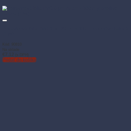
Potravinová fólia PVC 8 µm 29 cm × 300 m jednotlivo balená
(1 ks)
Kód: 90810
Na sklade
€
7.12
(s DPH)
Pridať do košíka