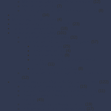
Mikroténové tašky (košieľkové,rolované)
(12)
Mikroténové vrecká
(7)
Ploché igelitové a mikroperforované vrecká
(8)
Krabice na pizzu
(34)
Menu misy do mikrovlnky
(4)
Papierové boxy a krabice na jedlo
(23)
Papierové misky s viečkom
(18)
Papierové vrecká a tašky
(101)
Papierové darčekové tašky
(32)
Papierové vrecká na potraviny a gastro
(57)
Desiatové vrecká
(25)
Lekárenské vrecká
(4)
Papierové kornúty
(9)
Vrecká na hot dog, hamburger, kebab,
hranolky
(11)
Vrecká na pečené kurčatá
(8)
Papierové vrecká s krížovým dnom a okienkom
(12)
Plastové misky a vaničky na šaláty, ovocie a dreň
(122)
Dresingové misky a mini nádoby
(15)
Hranaté plastové misky na porcie a dezerty
(11)
Plastové misky na šaláty a porcie (stredné
objemy)
(45)
Plastové vaničky na šaláty a ovocie
(19)
Polievkové a okrúhle plastové misky
(17)