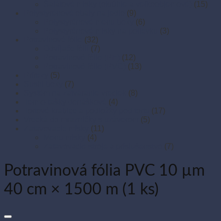
Šalátové misky (okrúhle a veľkoobjemové)
(15)
Polystyrénové obaly na jedlo
(9)
Polystyrénové menu boxy
(6)
Polystyrénové misky na polievku
(3)
Potravinové fólie
(32)
Odvíjače fólií
(7)
Potravinové fólie (PE)
(12)
Potravinové fólie (PVC)
(13)
Prírezy
(5)
Sushi boxy
(7)
Systém na zatváranie vreciek
(8)
Termo-tašky donáškové
(4)
Tortové krabice a podložky pod tortu
(17)
Vrecká do mrazničky s uzáverom
(5)
Zatavovacie misky
(11)
Menu misky
(4)
Zatavovacie stroje a príslušenstvo
(7)
Potravinová fólia PVC 10 µm
40 cm × 1500 m (1 ks)