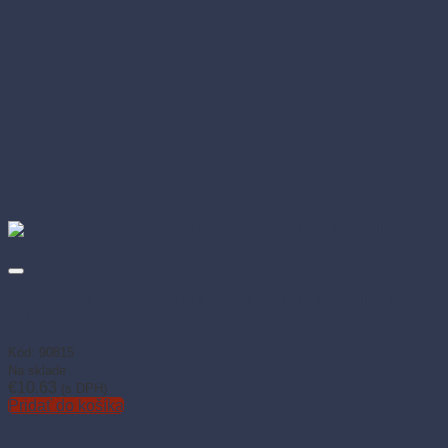
Potravinová fólia PVC 8 µm 44 cm × 300 m jednotlivo balená
(1 ks)
Kód: 90815
Na sklade
€
10.63
(s DPH)
Pridať do košíka