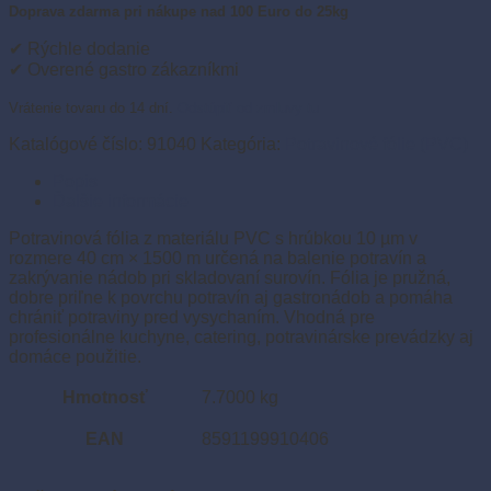
PVC
Doprava zdarma pri nákupe nad 100 Euro do 25kg
10
µm
✔ Rýchle dodanie
40
✔ Overené gastro zákazníkmi
cm
×
Vrátenie tovaru do 14 dní.
Odstúpiť od zmluvy tu
1500
m
Katalógové číslo:
91040
Kategória:
Potravinové fólie (PVC)
(1
Popis
ks)
Ďalšie informácie
Potravinová fólia z materiálu PVC s hrúbkou 10 µm v
rozmere 40 cm × 1500 m určená na balenie potravín a
zakrývanie nádob pri skladovaní surovín. Fólia je pružná,
dobre priľne k povrchu potravín aj gastronádob a pomáha
chrániť potraviny pred vysychaním. Vhodná pre
profesionálne kuchyne, catering, potravinárske prevádzky aj
domáce použitie.
Hmotnosť
7.7000 kg
EAN
8591199910406