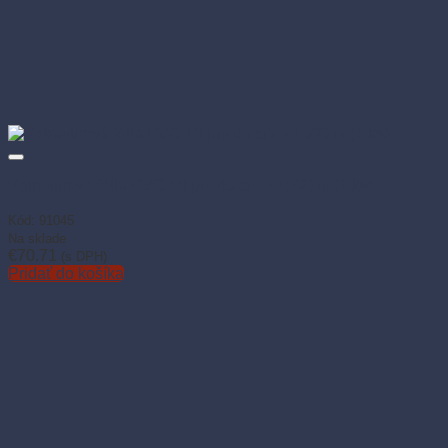
Potravinová fólia PVC 10 µm 45 cm × 1500 m (1 ks)
Kód: 91045
Na sklade
€
70.71
(s DPH)
Pridať do košíka