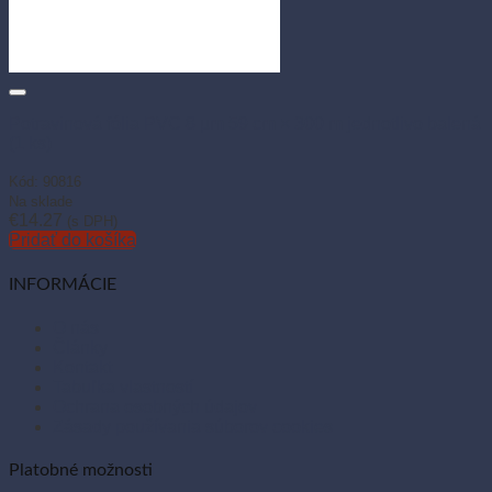
Potravinová fólia PVC 8 µm 59 cm × 300 m jednotlivo balená
(1 ks)
Kód: 90816
Na sklade
€
14.27
(s DPH)
Pridať do košíka
INFORMÁCIE
O nás
Články
Kontakt
Tabuľka vlastností
Ochrana osobných údajov
Zásady používania súborov cookies
Platobné možnosti