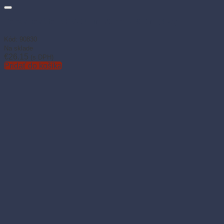
Potravinová fólia PVC 8 µm 29 cm × 300 m (4 ks)
Kód: 90830
Na sklade
€
26.15
(s DPH)
Pridať do košíka