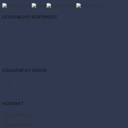
DOPLNKOVÝ SORTIMENT
Balóny
Párty dekorácie
Sviečky
Kancelárske potreby
Veľká noc
Vianoce
Bio kozmetika
ZÁKAZNÍCKY SERVIS
Obchodné podmienky
Reklamácie a vrátenie tovaru
Odstúpiť od zmluvy tu
KONTAKT
HEDONIA, s.r.o.
Jakuba Haška 1