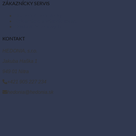
ZÁKAZNÍCKY SERVIS
Obchodné podmienky
Reklamácie a vrátenie tovaru
Odstúpiť od zmluvy tu
KONTAKT
HEDONIA, s.r.o.
Jakuba Haška 1
949 01 Nitra
+421 905 227 234
hedonia@hedonia.sk