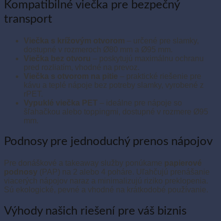
Kompatibilné viečka pre bezpečný
transport
Viečka s krížovým otvorom
– určené pre slamky,
dostupné v rozmeroch Ø80 mm a Ø95 mm.
Viečka bez otvoru
– poskytujú maximálnu ochranu
pred rozliatím, vhodné na prevoz.
Viečka s otvorom na pitie
– praktické riešenie pre
kávu a teplé nápoje bez potreby slamky, vyrobené z
rPET.
Vypuklé viečka PET
– ideálne pre nápoje so
šľahačkou alebo toppingmi, dostupné v rozmere Ø95
mm.
Podnosy pre jednoduchý prenos nápojov
Pre donáškové a takeaway služby ponúkame
papierové
podnosy
(PAP) na 2 alebo 4 poháre. Uľahčujú prenášanie
viacerých nápojov naraz a minimalizujú riziko preklopenia.
Sú ekologické, pevné a vhodné na krátkodobé používanie.
Výhody našich riešení pre váš biznis