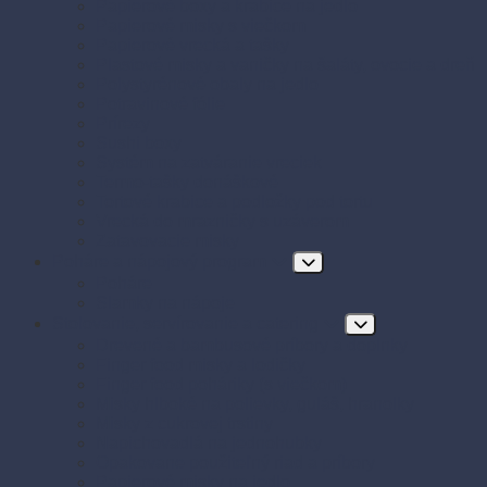
Papierové boxy a krabice na jedlo
Papierové misky s viečkom
Papierové vrecká a tašky
Plastové misky a vaničky na šaláty, ovocie a dreň
Polystyrénové obaly na jedlo
Potravinové fólie
Prírezy
Sushi boxy
Systém na zatváranie vreciek
Termo-tašky donáškové
Tortové krabice a podložky pod tortu
Vrecká do mrazničky s uzáverom
Zatavovacie misky
Poháre a nápojový program
Poháre
Slamky na nápoje
Stolovanie, servírovanie a catering
Drevené a bambusové príbory a doplnky
Finger food misky a lodičky
Finger food poháriky (s viečkom)
Misky hlboké na polievky, guláš, hranolky
Misky z cukrovej trstiny
Napichovadlá na jednohubky
Opakovane použiteľný riad a príbory
Papierové misky na jedlo