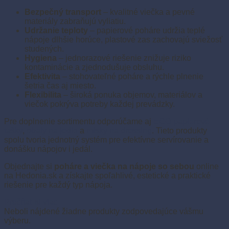
Bezpečný transport
– kvalitné viečka a pevné
materiály zabraňujú vyliatiu.
Udržanie teploty
– papierové poháre udržia teplé
nápoje dlhšie horúce, plastové zas zachovajú sviežosť
studených.
Hygiena
– jednorazové riešenie znižuje riziko
kontaminácie a zjednodušuje obsluhu.
Efektivita
– stohovateľné poháre a rýchle plnenie
šetria čas aj miesto.
Flexibilita
– široká ponuka objemov, materiálov a
viečok pokrýva potreby každej prevádzky.
Pre doplnenie sortimentu odporúčame aj
ECO papierové
tašky
,
obaly na jedlo
a
misky na dressing
. Tieto produkty
spolu tvoria jednotný systém pre efektívne servírovanie a
donášku nápojov i jedál.
Objednajte si
poháre a viečka na nápoje so sebou
online
na Hedonia.sk a získajte spoľahlivé, estetické a praktické
riešenie pre každý typ nápoja.
Prečítať si viac
Neboli nájdené žiadne produkty zodpovedajúce vášmu
výberu.