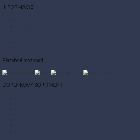
INFORMÁCIE
O nás
Články
Kontakt
Tabuľka vlastností
Ochrana osobných údajov
Zásady používania súborov cookies
Platobné možnosti
DOPLNKOVÝ SORTIMENT
Balóny
Párty dekorácie
Sviečky
Kancelárske potreby
Veľká noc
Vianoce
Bio kozmetika