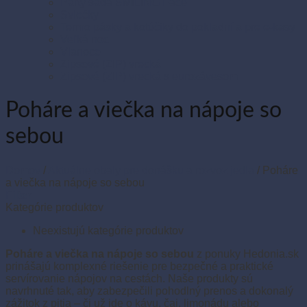
Párty sada SMILING Face
Sviečky
Termo pásky a kotúčiky do pokladní a pre e-kasy
Veľká noc
Vianoce
Zipsové (ZIP) vrecká
Zipsové (ZIP) vrecká s eurozávesom
Poháre a viečka na nápoje so
sebou
Domov
/
Aktuálne obaly pre donášku a rozvoz jedla
/
Poháre
a viečka na nápoje so sebou
Filter
Kategórie produktov
Neexistujú kategórie produktov
Poháre a viečka na nápoje so sebou
z ponuky Hedonia.sk
prinášajú komplexné riešenie pre bezpečné a praktické
servírovanie nápojov na cestách. Naše produkty sú
navrhnuté tak, aby zabezpečili pohodlný prenos a dokonalý
zážitok z pitia – či už ide o kávu, čaj, limonádu alebo