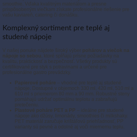
smoothie. Vďaka kvalitným materiálom a presne
prispôsobeným viečkam získate profesionálne riešenie pre
vašu kaviareň, catering či donášku.
Komplexný sortiment pre teplé aj
studené nápoje
V našej ponuke nájdete široký výber
pohárov a viečok na
nápoje so sebou
, ktoré spĺňajú prísne požiadavky na
kvalitu, praktickosť a bezpečnosť. Všetky produkty sú
certifikované pre styk s potravinami a určené pre
profesionálne gastro prevádzky.
Papierové poháre
– vhodné pre teplé aj studené
nápoje. Dostupné v objemoch 330 ml, 420 ml, 510 ml a
610 ml s priemerom 80 mm a 90 mm. Robustné steny
pomáhajú udržať optimálnu teplotu a zabraňujú
pretečeniu.
Plastové poháre PET a PP
– ideálne pre studené
nápoje ako džúsy, limonády, smoothies či milkshaky.
PET materiál zaručuje krištáľovú priehľadnosť, PP
varianty sú pevné a odolné aj voči miernemu teplu.