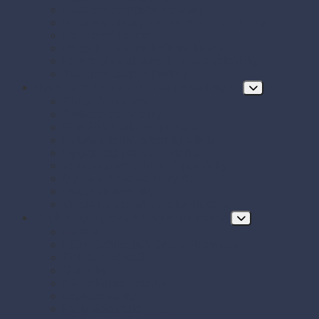
Papierové obrúsky a obrusy
Papierové tácky a servírovacie podložky
Papierové taniere
Pečenie - papier, košíčky, krajky
Podnosy na obložené misy a chlebíčky
Taniere z cukrovej trstiny
Hygiena, ochrana a údržba prevádzky
Chrániče odevov
Čistiace prostriedky
FRE-PRO sitká do pisoára
Hubky, utierky, drôtenky a kefy
Hygienický papier a utierky
Jednorazové ochranné pomôcky
Mydlá a dávkovače mydla
Pracie prostriedky
Vrecia na odpad a sáčky do koša
Doplnkový a prevádzkový sortiment
Balóny
BIO KOZMETIKA Green Pharmacy
Celofánové sáčky
Gumičky
Kancelárske potreby
Lepiace pásky
Párty dekorácie