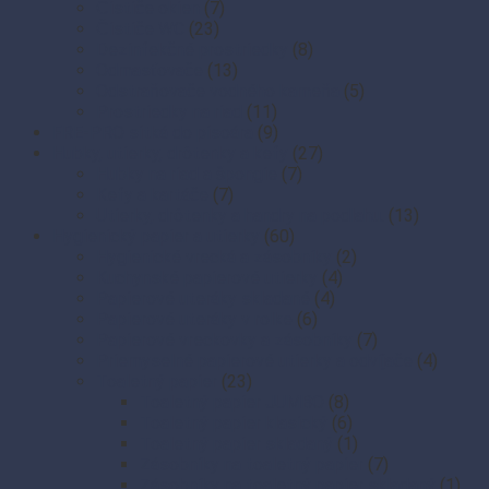
Čističe okien
(7)
Čističe WC
(23)
Dezinfekčné prostriedky
(8)
Odmasťovače
(13)
Odstraňovače vodného kameňa
(5)
Prostriedky na riad
(11)
FRE-PRO sitká do pisoára
(9)
Hubky, utierky, drôtenky a kefy
(27)
Hubky na riad a špongie
(7)
Kefy a kartáče
(7)
Utierky, drôtenky a handry na podlahu.
(13)
Hygienický papier a utierky
(60)
Hygienické vrecká a zásobníky
(2)
Kuchynské papierové utierky
(4)
Papierové uteráky skladané
(4)
Papierové uteráky v rolke
(6)
Papierové vreckovky a zásobníky
(7)
Priemyselné papierové utierky a odvíjače
(4)
Toaletný papier
(23)
Toaletný papier JUMBO
(8)
Toaletný papier klasický
(6)
Toaletný papier skladaný
(1)
Zásobníky na toaletný papier
(7)
Zásobníky na toaletný papier skladaný
(1)