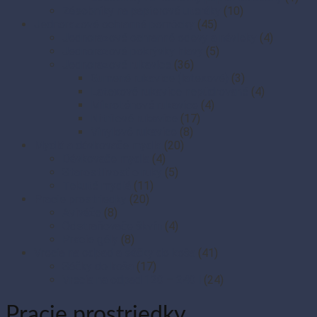
Zásobníky na papierové uteráky
(10)
Jednorazové ochranné pomôcky
(45)
Jednorazové ochranné odevy a návleky
(4)
Jednorazové pokrývky hlavy
(5)
Jednorazové rukavice
(36)
Gumené rukavice (latexové)
(3)
Latexové rukavice nepúdrované
(4)
Mikroténové rukavice
(4)
Nitrilové rukavice
(17)
Vinylové rukavice
(8)
Mydlá a dávkovače mydla
(20)
Dávkovače mydla
(4)
Starostlivosť o ruky
(5)
Tekuté mydlá
(11)
Pracie prostriedky
(20)
Aviváže
(8)
Odstraňovače škvŕn
(4)
Pracie gély
(8)
Vrecia na odpad a sáčky do koša
(41)
Sáčky do koša
(17)
Vrecia na odpad 120 – 240 l
(24)
Pracie prostriedky