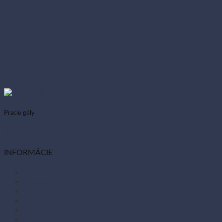
Pracie gély
8 produktov
INFORMÁCIE
O nás
Články
Kontakt
Tabuľka vlastností
Ochrana osobných údajov
Zásady používania súborov cookies