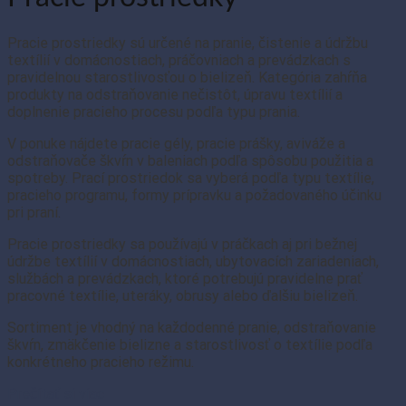
Pracie prostriedky sú určené na pranie, čistenie a údržbu
textílií v domácnostiach, práčovniach a prevádzkach s
pravidelnou starostlivosťou o bielizeň. Kategória zahŕňa
produkty na odstraňovanie nečistôt, úpravu textílií a
doplnenie pracieho procesu podľa typu prania.
V ponuke nájdete pracie gély, pracie prášky, aviváže a
odstraňovače škvŕn v baleniach podľa spôsobu použitia a
spotreby. Prací prostriedok sa vyberá podľa typu textílie,
pracieho programu, formy prípravku a požadovaného účinku
pri praní.
Pracie prostriedky sa používajú v práčkach aj pri bežnej
údržbe textílií v domácnostiach, ubytovacích zariadeniach,
službách a prevádzkach, ktoré potrebujú pravidelne prať
pracovné textílie, uteráky, obrusy alebo ďalšiu bielizeň.
Sortiment je vhodný na každodenné pranie, odstraňovanie
škvŕn, zmäkčenie bielizne a starostlivosť o textílie podľa
konkrétneho pracieho režimu.
Prečítať si viac