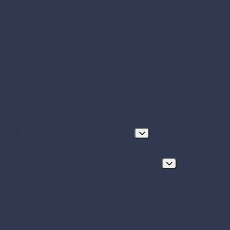
Papierové boxy a krabice na jedlo
Papierové misky s viečkom
Papierové vrecká a tašky
Plastové misky a vaničky na šaláty, ovocie a dreň
Polystyrénové obaly na jedlo
Potravinové fólie
Prírezy
Sushi boxy
Systém na zatváranie vreciek
Termo-tašky donáškové
Tortové krabice a podložky pod tortu
Vrecká do mrazničky s uzáverom
Zatavovacie misky
Poháre a nápojový program
Poháre
Slamky na nápoje
Stolovanie, servírovanie a catering
Drevené a bambusové príbory a doplnky
Finger food misky a lodičky
Finger food poháriky (s viečkom)
Misky hlboké na polievky, guláš, hranolky
Misky z cukrovej trstiny
Napichovadlá na jednohubky