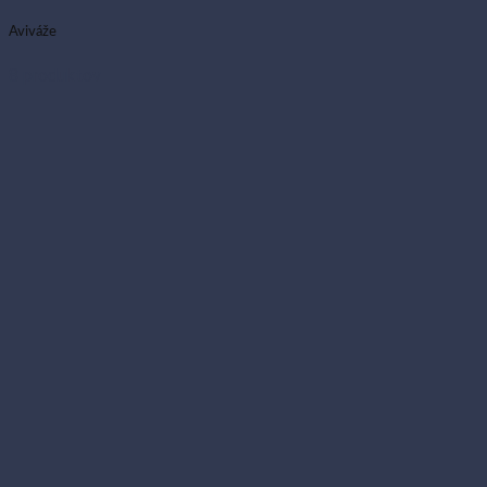
Aviváže
8 produktov