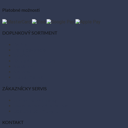
Platobné možnosti
DOPLNKOVÝ SORTIMENT
Balóny
Párty dekorácie
Sviečky
Kancelárske potreby
Veľká noc
Vianoce
Bio kozmetika
ZÁKAZNÍCKY SERVIS
Obchodné podmienky
Reklamácie a vrátenie tovaru
Odstúpiť od zmluvy tu
KONTAKT