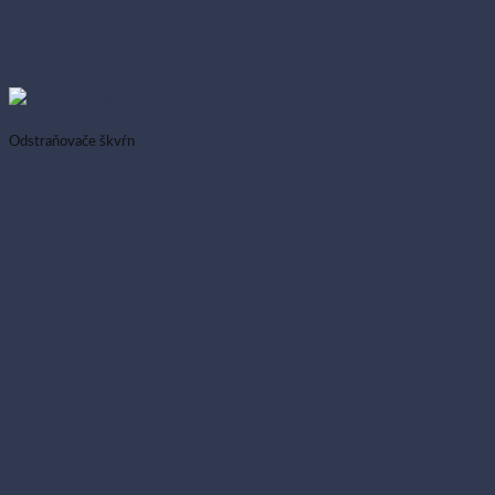
Odstraňovače škvŕn
4 produkty