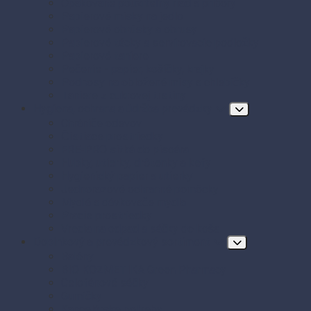
Opakovane použiteľný riad a príbory
Papierové misky na jedlo
Papierové obrúsky a obrusy
Papierové tácky a servírovacie podložky
Papierové taniere
Pečenie - papier, košíčky, krajky
Podnosy na obložené misy a chlebíčky
Taniere z cukrovej trstiny
Hygiena, ochrana a údržba prevádzky
Chrániče odevov
Čistiace prostriedky
FRE-PRO sitká do pisoára
Hubky, utierky, drôtenky a kefy
Hygienický papier a utierky
Jednorazové ochranné pomôcky
Mydlá a dávkovače mydla
Pracie prostriedky
Vrecia na odpad a sáčky do koša
Doplnkový a prevádzkový sortiment
Balóny
BIO KOZMETIKA Green Pharmacy
Celofánové sáčky
Gumičky
Kancelárske potreby