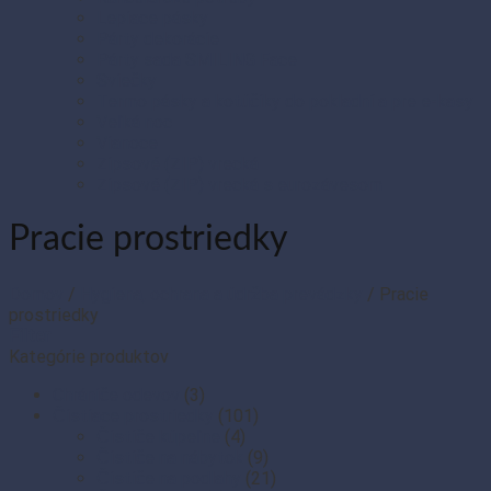
Lepiace pásky
Párty dekorácie
Párty sada SMILING Face
Sviečky
Termo pásky a kotúčiky do pokladní a pre e-kasy
Veľká noc
Vianoce
Zipsové (ZIP) vrecká
Zipsové (ZIP) vrecká s eurozávesom
Pracie prostriedky
Domov
/
Hygiena, ochrana a údržba prevádzky
/
Pracie
prostriedky
Filter
Kategórie produktov
Chrániče odevov
(3)
Čistiace prostriedky
(101)
Čističe kúpeľne
(4)
Čističe na nábytok
(9)
Čističe na podlahy
(21)