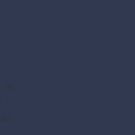
ky
(11)
)
(45)