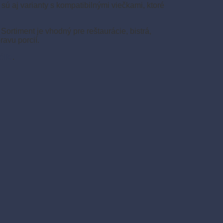
ú aj varianty s kompatibilnými viečkami, ktoré
ortiment je vhodný pre reštaurácie, bistrá,
ravu porcií.
ólie
.