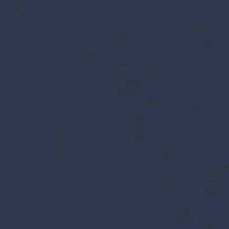
Boxy z cukrovej trstiny
(5)
Igelitové vrecká a mikroténové tašky
(27)
Mikroténové tašky (košieľkové,rolované)
(12)
Mikroténové vrecká
(7)
Ploché igelitové a mikroperforované vrecká
(8)
Krabice na pizzu
(34)
Menu misy do mikrovlnky
(4)
Papierové boxy a krabice na jedlo
(23)
Papierové misky s viečkom
(18)
Papierové vrecká a tašky
(101)
Papierové darčekové tašky
(32)
Papierové vrecká na potraviny a gastro
(57)
Desiatové vrecká
(25)
Lekárenské vrecká
(4)
Papierové kornúty
(9)
Vrecká na hot dog, hamburger, kebab, hranol
Vrecká na pečené kurčatá
(8)
Papierové vrecká s krížovým dnom a okienkom
(12
Plastové misky a vaničky na šaláty, ovocie a dreň
(122)
Dresingové misky a mini nádoby
(15)
Hranaté plastové misky na porcie a dezerty
(11)
Plastové misky na šaláty a porcie (stredné objemy)
Plastové vaničky na šaláty a ovocie
(19)
Polievkové a okrúhle plastové misky
(17)