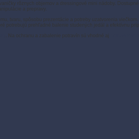
 vaničky rôznych objemov a dressingové mini nádoby. Dostupné s
nipulácie a prepravy.
mu, tvaru, spôsobu prezentácie a potreby uzatvorenia viečkom. S
ré potrebujú prehľadné balenie studených jedál a efektívnu príp
šky
. Na ochranu a zabalenie potravín sú vhodné aj
potravinové f