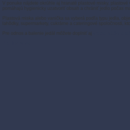
V ponuke nájdete okrúhle aj hranaté plastové misky, plastové
pomáhajú hygienicky uzatvoriť obsah a chrániť jedlo počas ma
Plastová miska alebo vanička sa vyberá podľa typu jedla, obje
lahôdky, supermarkety, cukrárne a cateringové spoločnosti, kto
Pre odnos a balenie jedál môžete doplniť aj
vrecia, sáčky a ta
Prečítať si viac