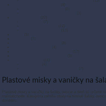
Šalátové misky (okrúhle a veľkoobjemové)
(15)
Polystyrénové obaly na jedlo
(9)
Polystyrénové menu boxy
(6)
Polystyrénové misky na polievku
(3)
Potravinové fólie
(32)
Odvíjače fólií
(7)
Potravinové fólie (PE)
(12)
Potravinové fólie (PVC)
(13)
Prírezy
(5)
Sushi boxy
(7)
Systém na zatváranie vreciek
(8)
Termo-tašky donáškové
(4)
Tortové krabice a podložky pod tortu
(17)
Vrecká do mrazničky s uzáverom
(5)
Zatavovacie misky
(11)
Menu misky
(4)
Zatavovacie stroje a príslušenstvo
(7)
Plastové misky a vaničky na šal
Plastové misky a vaničky na šaláty, ovocie a dreň sú určené n
maloobchode. Kategória zahŕňa obaly na hotové šaláty, ovocn
donášku.