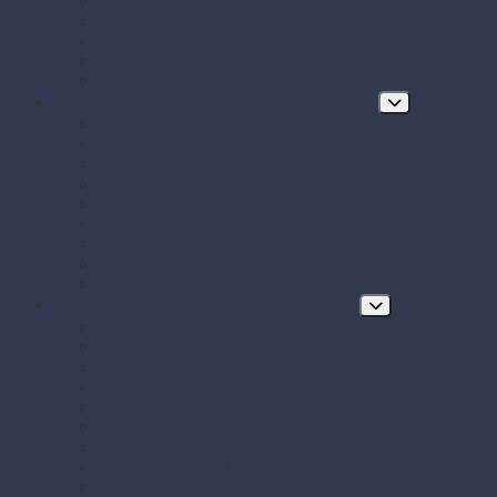
Papierové tácky a servírovacie podložky
Papierové taniere
Pečenie - papier, košíčky, krajky
Podnosy na obložené misy a chlebíčky
Taniere z cukrovej trstiny
Hygiena, ochrana a údržba prevádzky
Chrániče odevov
Čistiace prostriedky
FRE-PRO sitká do pisoára
Hubky, utierky, drôtenky a kefy
Hygienický papier a utierky
Jednorazové ochranné pomôcky
Mydlá a dávkovače mydla
Pracie prostriedky
Vrecia na odpad a sáčky do koša
Doplnkový a prevádzkový sortiment
Balóny
BIO KOZMETIKA Green Pharmacy
Celofánové sáčky
Gumičky
Kancelárske potreby
Lepiace pásky
Párty dekorácie
Párty sada SMILING Face
Sviečky