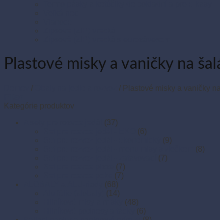
Termo pásky a kotúčiky do pokladní a pre e-kasy
Veľká noc
Vianoce
Zipsové (ZIP) vrecká
Zipsové (ZIP) vrecká s eurozávesom
Plastové misky a vaničky na šal
Domov
/
Obaly na jedlo a rozvoz
/
Plastové misky a vaničky na 
Filter
Kategórie produktov
A sety pre rozvoz jedál
(37)
Set pre rozvoz jedál - EKO
(6)
Set pre rozvoz jedál - ekonomický
(9)
Set pre rozvoz jedál - menu misy s viečkom
(8)
Set pre rozvoz jedál - zatavovací
(7)
Set pre rozvoz pizze
(7)
Set pre rozvoz poke
(7)
ALOBALY a ALU-riady
(68)
Alu fólie (alobaly)
(14)
Hliníkové misy a misky
(48)
Hliníkové podnosy a tácky
(6)
Baliaci papier a papierové prírezy
(8)