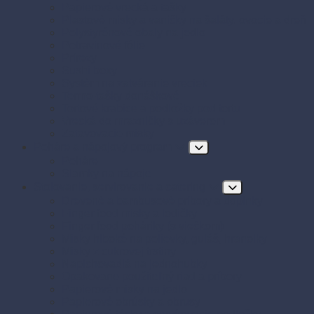
Papierové vrecká a tašky
Plastové misky a vaničky na šaláty, ovocie a dreň
Polystyrénové obaly na jedlo
Potravinové fólie
Prírezy
Sushi boxy
Systém na zatváranie vreciek
Termo-tašky donáškové
Tortové krabice a podložky pod tortu
Vrecká do mrazničky s uzáverom
Zatavovacie misky
Poháre a nápojový program
Poháre
Slamky na nápoje
Stolovanie, servírovanie a catering
Drevené a bambusové príbory a doplnky
Finger food misky a lodičky
Finger food poháriky (s viečkom)
Misky hlboké na polievky, guláš, hranolky
Misky z cukrovej trstiny
Napichovadlá na jednohubky
Opakovane použiteľný riad a príbory
Papierové misky na jedlo
Papierové obrúsky a obrusy