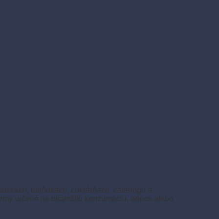
vádzkach, lahôdkach, cukrárňach, cateringu a
okrmy určené na okamžitú konzumáciu, odnos alebo