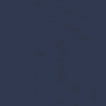
Špajdle
(10)
Finger food misky a lodičky
(7)
Finger food poháriky (s viečkom)
(15)
Misky hlboké na polievky, guláš, hranolky
(5)
Misky z cukrovej trstiny
(4)
Napichovadlá na jednohubky
(11)
Opakovane použiteľný riad a príbory
(28)
Drevoplastové príbory (WPC)
(7)
OPAKOVANE POUŽITEĽNÝ RIAD
(11)
Plastové príbory (PP)
(10)
Papierové misky na jedlo
(35)
Papierové obrúsky a obrusy
(253)
Obrúsky
(189)
1-vrstvé obrúsky
(24)
17 x 17 cm (dezertné)
(1)
24 x 24 cm
(1)
30 x 30 cm
(2)
33 x 33 cm
(19)
2-vrstvé obrúsky
(56)
2-vrstvé 24 x 24 cm
(13)
2-vrstvé 33 x 33 cm
(30)
2-vrstvé 38 x 38 cm (DekoStar)
(9)
2-vrstvé obrúsky 1/8 skladanie
(4)
3-vrstvé obrúsky
(67)