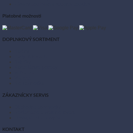
Zásady používania súborov cookies
Platobné možnosti
DOPLNKOVÝ SORTIMENT
Balóny
Párty dekorácie
Sviečky
Kancelárske potreby
Veľká noc
Vianoce
Bio kozmetika
ZÁKAZNÍCKY SERVIS
Obchodné podmienky
Reklamácie a vrátenie tovaru
Odstúpiť od zmluvy tu
KONTAKT