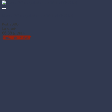
Miska PP na guláš biela 350 ml (100 ks)
Kód: 73605
Na sklade
€
6.38
(s DPH)
Pridať do košíka