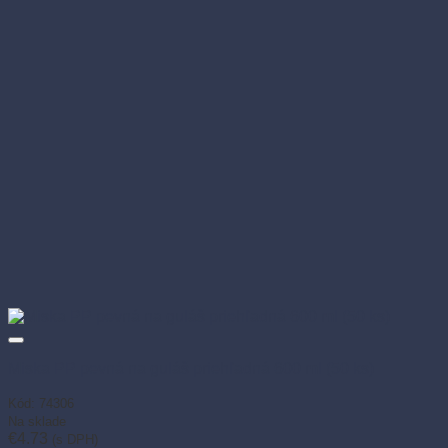
Miska PP pevná na guláš priehľadná 600 ml (50 ks)
Kód: 74306
Na sklade
€
4.73
(s DPH)