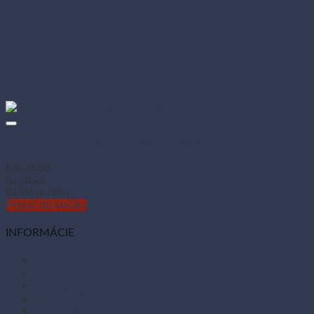
Miska PP na guláš biela 500 ml (10 ks)
Kód: 65325
Na sklade
€
1.08
(s DPH)
Pridať do košíka
INFORMÁCIE
O nás
Články
Kontakt
Tabuľka vlastností
Ochrana osobných údajov