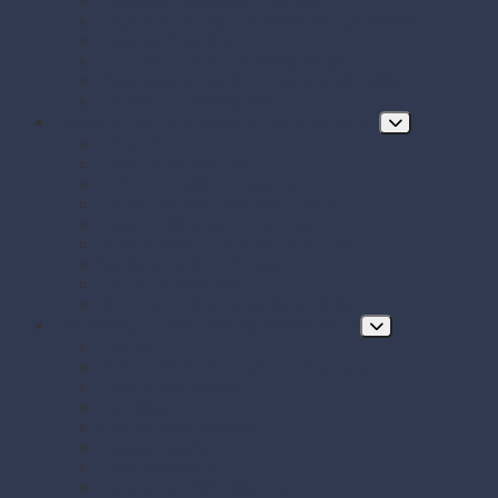
Papierové obrúsky a obrusy
Papierové tácky a servírovacie podložky
Papierové taniere
Pečenie - papier, košíčky, krajky
Podnosy na obložené misy a chlebíčky
Taniere z cukrovej trstiny
Hygiena, ochrana a údržba prevádzky
Chrániče odevov
Čistiace prostriedky
FRE-PRO sitká do pisoára
Hubky, utierky, drôtenky a kefy
Hygienický papier a utierky
Jednorazové ochranné pomôcky
Mydlá a dávkovače mydla
Pracie prostriedky
Vrecia na odpad a sáčky do koša
Doplnkový a prevádzkový sortiment
Balóny
BIO KOZMETIKA Green Pharmacy
Celofánové sáčky
Gumičky
Kancelárske potreby
Lepiace pásky
Párty dekorácie
Párty sada SMILING Face