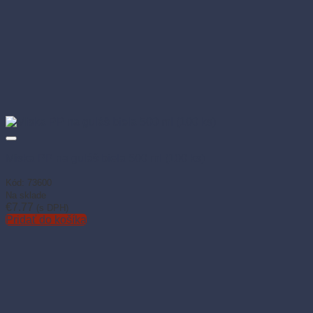
Miska PP na guláš biela 500 ml (100 ks)
Kód: 73600
Na sklade
€
7.77
(s DPH)
Pridať do košíka