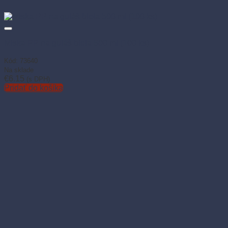
Miska PP na guláš biela 500 ml (100 ks)
Kód: 73640
Na sklade
€
6.15
(s DPH)
Pridať do košíka