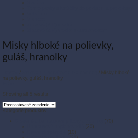
Sviečky
Termo pásky a kotúčiky do pokladní a pre e-kasy
Veľká noc
Vianoce
Zipsové (ZIP) vrecká
Zipsové (ZIP) vrecká s eurozávesom
Misky hlboké na polievky,
guláš, hranolky
Domov
/
Stolovanie, servírovanie a catering
/
Misky hlboké
na polievky, guláš, hranolky
Filter
Showing all 5 results
Kategórie produktov
Drevené a bambusové príbory a doplnky
(70)
Bambusové napichovadlá
(20)
Drevené špáradlá
(10)
Príbory a miešadlá
(30)