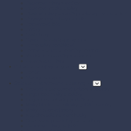
Papierové misky s viečkom
Papierové vrecká a tašky
Plastové misky a vaničky na šaláty, ovocie a dreň
Polystyrénové obaly na jedlo
Potravinové fólie
Prírezy
Sushi boxy
Systém na zatváranie vreciek
Termo-tašky donáškové
Tortové krabice a podložky pod tortu
Vrecká do mrazničky s uzáverom
Zatavovacie misky
Poháre a nápojový program
Poháre
Slamky na nápoje
Stolovanie, servírovanie a catering
Drevené a bambusové príbory a doplnky
Finger food misky a lodičky
Finger food poháriky (s viečkom)
Misky hlboké na polievky, guláš, hranolky
Misky z cukrovej trstiny
Napichovadlá na jednohubky
Opakovane použiteľný riad a príbory
Papierové misky na jedlo