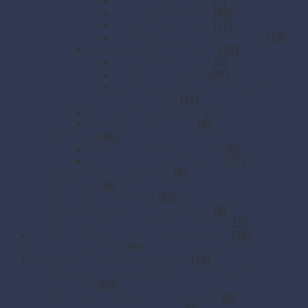
3-vrstvé 24 × 24 cm
(1)
3-vrstvé 33 × 33 cm
(36)
3-vrstvé 40 × 40 cm
(17)
3-vrstvé obrúsky 1/8 skladanie
(13)
Obrúsky airlaid PREMIUM
(37)
20 × 20 cm (v boxe)
(2)
40 x 40 PREMIUM
(24)
Obrúsky na príbor 40 × 32 cm
(CutleryStar)
(11)
Obrúsky do zásobníkov
(2)
Zásobníky na obrúsky
(4)
Obrusy
(26)
Obrusy PREMIUM rolované
(9)
Rolované papierové obrusy
(17)
Papierové prestieranie
(4)
Rozetky
(6)
Rozetky PREMIUM
(10)
Stolové sukne Premium Airlaid
(8)
Stredové pásy PREMIUM farebné
(10)
Papierové tácky a servírovacie podložky
(29)
Papierové taniere
(23)
Pečenie - papier, košíčky, krajky
(71)
Cukrárenské košíčky na pečenie (do 220 st.
Celzia)
(29)
Papier na pečenie – hárky a role
(8)