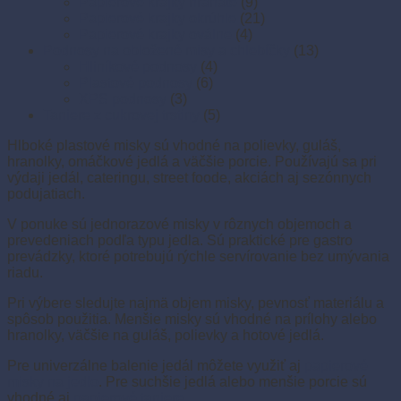
Papierové krajky hranaté
(9)
Papierové krajky okrúhle
(21)
Papierové krajky oválne
(4)
Podnosy na obložené misy a chlebíčky
(13)
Hliníkové podnosy
(4)
Plastové podnosy
(6)
XPS podnosy
(3)
Taniere z cukrovej trstiny
(5)
Hlboké plastové misky sú vhodné na polievky, guláš,
hranolky, omáčkové jedlá a väčšie porcie. Používajú sa pri
výdaji jedál, cateringu, street foode, akciách aj sezónnych
podujatiach.
V ponuke sú jednorazové misky v rôznych objemoch a
prevedeniach podľa typu jedla. Sú praktické pre gastro
prevádzky, ktoré potrebujú rýchle servírovanie bez umývania
riadu.
Pri výbere sledujte najmä objem misky, pevnosť materiálu a
spôsob použitia. Menšie misky sú vhodné na prílohy alebo
hranolky, väčšie na guláš, polievky a hotové jedlá.
Pre univerzálne balenie jedál môžete využiť aj
papierové
misky na jedlo
. Pre suchšie jedlá alebo menšie porcie sú
vhodné aj
papierové taniere
.