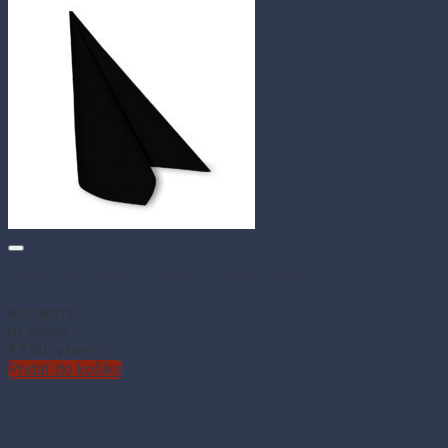
Obrúsok Premium 40 × 40 cm čierny (50 ks)
Kód: 89119
Na sklade
€
7.50
(s DPH)
Pridať do košíka