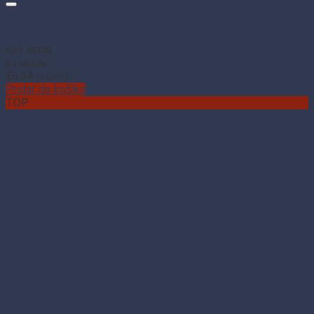
Obrúsok Premium 40 × 40 cm bordový (50 ks)
Kód: 89108
Na sklade
€
6.94
(s DPH)
Pridať do košíka
TOP