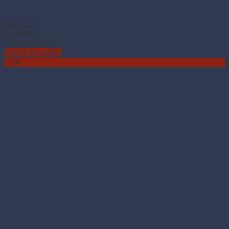
Obrúsok Premium Dekor-R 40 × 40 cm krémový (50 ks)
Kód: 89209
Na sklade
€
7.50
(s DPH)
Pridať do košíka
TOP