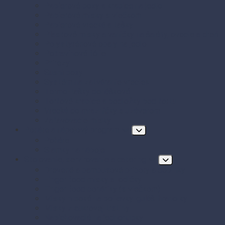
Papierové boxy a krabice na jedlo
Papierové misky s viečkom
Papierové vrecká a tašky
Plastové misky a vaničky na šaláty, ovocie a dreň
Polystyrénové obaly na jedlo
Potravinové fólie
Prírezy
Sushi boxy
Systém na zatváranie vreciek
Termo-tašky donáškové
Tortové krabice a podložky pod tortu
Vrecká do mrazničky s uzáverom
Zatavovacie misky
Poháre a nápojový program
Poháre
Slamky na nápoje
Stolovanie, servírovanie a catering
Drevené a bambusové príbory a doplnky
Finger food misky a lodičky
Finger food poháriky (s viečkom)
Misky hlboké na polievky, guláš, hranolky
Misky z cukrovej trstiny
Napichovadlá na jednohubky