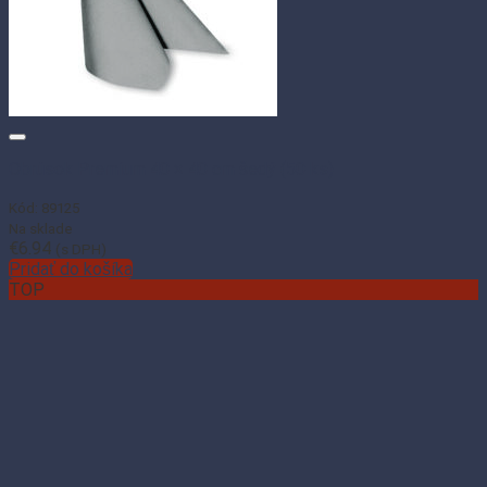
Obrúsok Premium 40 × 40 cm šedý (50 ks)
Kód: 89125
Na sklade
€
6.94
(s DPH)
Pridať do košíka
TOP