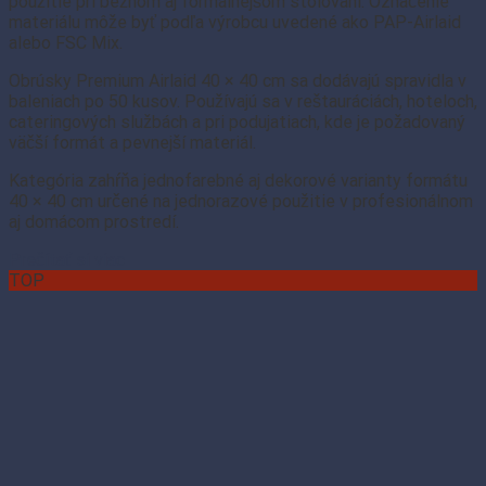
použitie pri bežnom aj formálnejšom stolovaní. Označenie
materiálu môže byť podľa výrobcu uvedené ako PAP-Airlaid
alebo FSC Mix.
Obrúsky Premium Airlaid 40 × 40 cm sa dodávajú spravidla v
baleniach po 50 kusov. Používajú sa v reštauráciách, hoteloch,
cateringových službách a pri podujatiach, kde je požadovaný
väčší formát a pevnejší materiál.
Kategória zahŕňa jednofarebné aj dekorové varianty formátu
40 × 40 cm určené na jednorazové použitie v profesionálnom
aj domácom prostredí.
Prečítať si viac
TOP