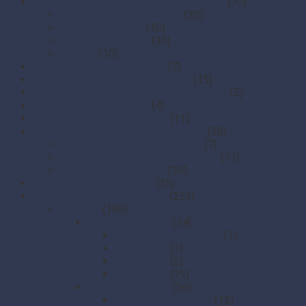
Drevené a bambusové príbory a doplnky
(70)
Bambusové napichovadlá
(20)
Drevené špáradlá
(10)
Príbory a miešadlá
(30)
Špajdle
(10)
Finger food misky a lodičky
(7)
Finger food poháriky (s viečkom)
(15)
Misky hlboké na polievky, guláš, hranolky
(5)
Misky z cukrovej trstiny
(4)
Napichovadlá na jednohubky
(11)
Opakovane použiteľný riad a príbory
(28)
Drevoplastové príbory (WPC)
(7)
OPAKOVANE POUŽITEĽNÝ RIAD
(11)
Plastové príbory (PP)
(10)
Papierové misky na jedlo
(35)
Papierové obrúsky a obrusy
(253)
Obrúsky
(189)
1-vrstvé obrúsky
(24)
17 x 17 cm (dezertné)
(1)
24 x 24 cm
(1)
30 x 30 cm
(2)
33 x 33 cm
(19)
2-vrstvé obrúsky
(56)
2-vrstvé 24 x 24 cm
(13)