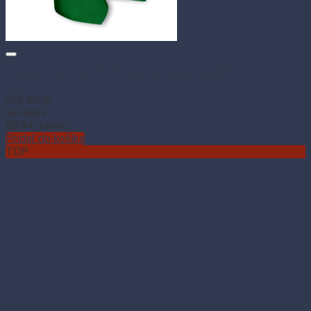
Obrúsok Premium 40 × 40 cm tmavozelený (50 ks)
Kód: 89106
Na sklade
€
6.94
(s DPH)
Pridať do košíka
TOP