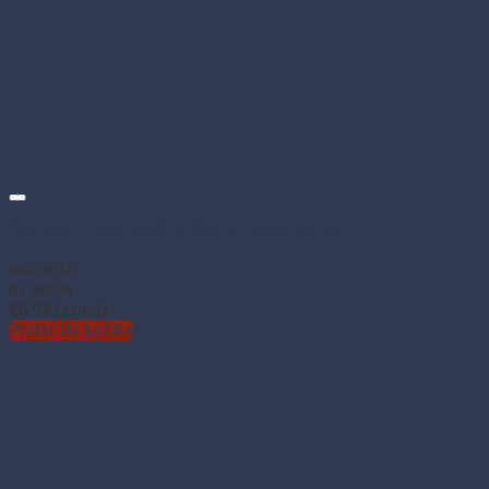
Obrúsok Premium 40 × 40 cm hnedý (50 ks)
Kód: 89121
Na sklade
€
6.94
(s DPH)
Pridať do košíka