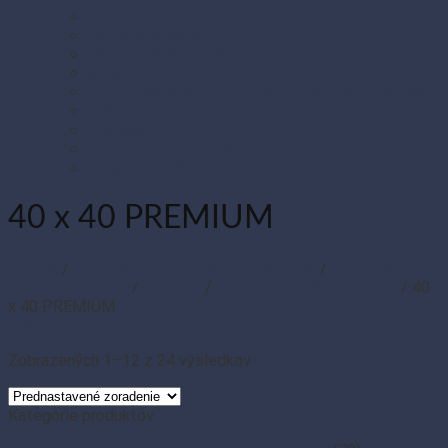
Lepiace pásky
Párty dekorácie
Párty sada SMILING Face
Sviečky
Termo pásky a kotúčiky do pokladní a pre e-kasy
Veľká noc
Vianoce
Zipsové (ZIP) vrecká
Zipsové (ZIP) vrecká s eurozávesom
40 x 40 PREMIUM
Domov
/
Stolovanie, servírovanie a catering
/
Papierové
obrúsky a obrusy
/
Obrúsky
/
Obrúsky airlaid PREMIUM
/
40
x 40 PREMIUM
Filter
Zobrazených 1–12 z 24 výsledkov
Kategórie produktov