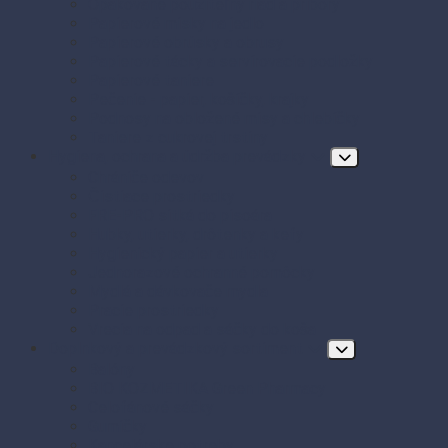
Opakovane použiteľný riad a príbory
Papierové misky na jedlo
Papierové obrúsky a obrusy
Papierové tácky a servírovacie podložky
Papierové taniere
Pečenie - papier, košíčky, krajky
Podnosy na obložené misy a chlebíčky
Taniere z cukrovej trstiny
Hygiena, ochrana a údržba prevádzky
Chrániče odevov
Čistiace prostriedky
FRE-PRO sitká do pisoára
Hubky, utierky, drôtenky a kefy
Hygienický papier a utierky
Jednorazové ochranné pomôcky
Mydlá a dávkovače mydla
Pracie prostriedky
Vrecia na odpad a sáčky do koša
Doplnkový a prevádzkový sortiment
Balóny
BIO KOZMETIKA Green Pharmacy
Celofánové sáčky
Gumičky
Kancelárske potreby