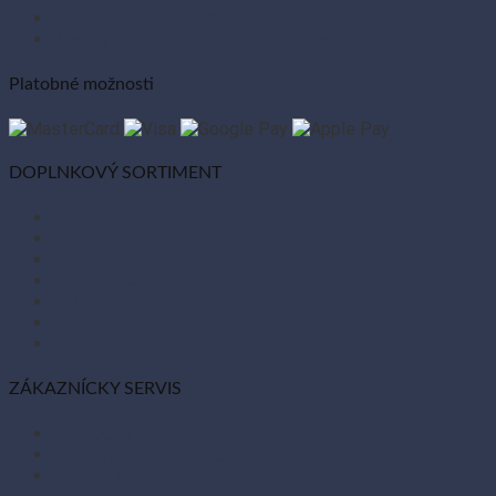
Ochrana osobných údajov
Zásady používania súborov cookies
Platobné možnosti
DOPLNKOVÝ SORTIMENT
Balóny
Párty dekorácie
Sviečky
Kancelárske potreby
Veľká noc
Vianoce
Bio kozmetika
ZÁKAZNÍCKY SERVIS
Obchodné podmienky
Reklamácie a vrátenie tovaru
Odstúpiť od zmluvy tu