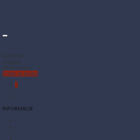
Obrúsok Premium 40 × 40 cm ružový (50 ks)
Kód: 89102
Na sklade
€
6.94
(s DPH)
Pridať do košíka
1
2
INFORMÁCIE
O nás
Články
Kontakt
Tabuľka vlastností