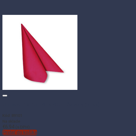
Obrúsok Premium 40 × 40 cm červený (50 ks)
Kód: 89101
Na sklade
€
6.94
(s DPH)
Pridať do košíka