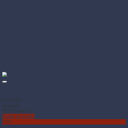
Obrúsok Premium 40 × 40 cm biely (50 ks)
Kód: 89100
Na sklade
€
5.18
(s DPH)
Pridať do košíka
TOP