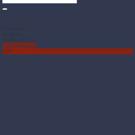
Obrúsok Premium Dekor-R 40 × 40 cm biely (50 ks)
Kód: 89200
Na sklade
€
5.99
(s DPH)
Pridať do košíka
TOP