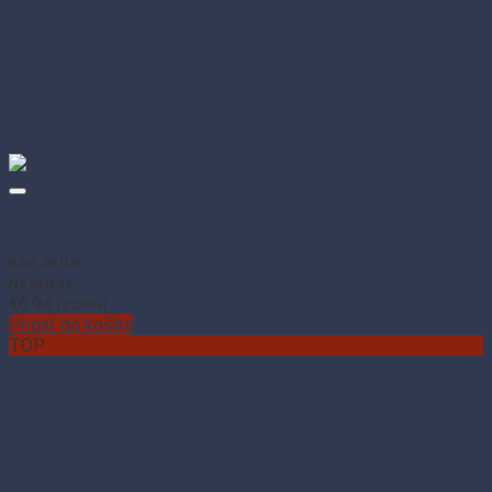
Obrúsok Premium 40 × 40 cm krémový (50 ks)
Kód: 89109
Na sklade
€
6.94
(s DPH)
Pridať do košíka
TOP