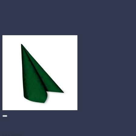
Obrúsok Premium Dekor-R 40 × 40 cm tmavozelený (50 ks)
Kód: 89206