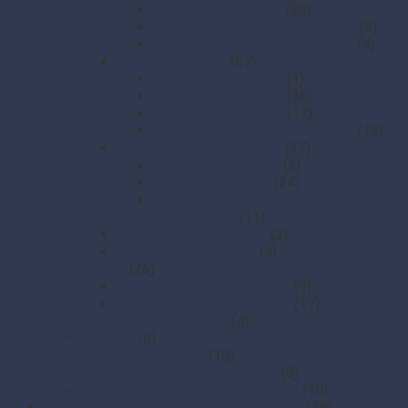
2-vrstvé 33 x 33 cm
(30)
2-vrstvé 38 x 38 cm (DekoStar)
(9)
2-vrstvé obrúsky 1/8 skladanie
(4)
3-vrstvé obrúsky
(67)
3-vrstvé 24 × 24 cm
(1)
3-vrstvé 33 × 33 cm
(36)
3-vrstvé 40 × 40 cm
(17)
3-vrstvé obrúsky 1/8 skladanie
(13)
Obrúsky airlaid PREMIUM
(37)
20 × 20 cm (v boxe)
(2)
40 x 40 PREMIUM
(24)
Obrúsky na príbor 40 × 32 cm
(CutleryStar)
(11)
Obrúsky do zásobníkov
(2)
Zásobníky na obrúsky
(4)
Obrusy
(26)
Obrusy PREMIUM rolované
(9)
Rolované papierové obrusy
(17)
Papierové prestieranie
(4)
Rozetky
(6)
Rozetky PREMIUM
(10)
Stolové sukne Premium Airlaid
(8)
Stredové pásy PREMIUM farebné
(10)
Papierové tácky a servírovacie podložky
(29)