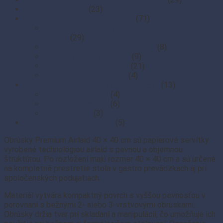
Papierové taniere
(23)
Pečenie - papier, košíčky, krajky
(71)
Cukrárenské košíčky na pečenie (do 220 st.
Celzia)
(29)
Papier na pečenie – hárky a role
(8)
Papierové krajky hranaté
(9)
Papierové krajky okrúhle
(21)
Papierové krajky oválne
(4)
Podnosy na obložené misy a chlebíčky
(13)
Hliníkové podnosy
(4)
Plastové podnosy
(6)
XPS podnosy
(3)
Taniere z cukrovej trstiny
(5)
Obrúsky Premium Airlaid 40 × 40 cm sú papierové servítky
vyrobené technológiou airlaid s pevnou a objemnou
štruktúrou. Po rozložení majú rozmer 40 × 40 cm a sú určené
na kompletné prestretie stola v gastro prevádzkach aj pri
spoločenských podujatiach.
Materiál vytvára kompaktný povrch s vyššou pevnosťou v
porovnaní s bežnými 2- alebo 3-vrstvovými obrúskami.
Obrúsky držia tvar pri skladaní a manipulácii, čo umožňuje ich