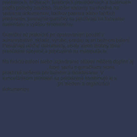
priemeroch, hrúbkach, farebných prevedeniach a baleniach
podľa potreby použitia. Slabšie varianty sú vhodné na
spájanie dokumentov, balíkov papiera alebo ľahších
predmetov, pevnejšie gumičky sa používajú na fixovanie
materiálov s vyššou hmotnosťou.
Gumičky sú praktické pri opakovanom použití v
administratíve, sklade, výrobe, predaji aj pri bežnom balení.
Pomáhajú udržať dokumenty, obaly alebo drobný tovar
prehľadne spojené a pripravené na manipuláciu.
Na fixáciu balení alebo uzatváranie obalov môžete doplniť aj
vrecia, sáčky a tašky
, ktoré spolu s gumičkami tvoria
praktické riešenie pre balenie a skladovanie. V
kancelárskom prostredí sa prirodzene kombinujú aj s
kancelárskymi potrebami
pri triedení a organizácii
dokumentov.
Prečítať si viac