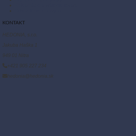
Reklamácie a vrátenie tovaru
Odstúpiť od zmluvy tu
KONTAKT
HEDONIA, s.r.o.
Jakuba Haška 1
949 01 Nitra
+421 905 227 234
hedonia@hedonia.sk