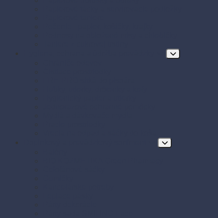
Papierové obrúsky a obrusy
Papierové tácky a servírovacie podložky
Papierové taniere
Pečenie - papier, košíčky, krajky
Podnosy na obložené misy a chlebíčky
Taniere z cukrovej trstiny
Hygiena, ochrana a údržba prevádzky
Chrániče odevov
Čistiace prostriedky
FRE-PRO sitká do pisoára
Hubky, utierky, drôtenky a kefy
Hygienický papier a utierky
Jednorazové ochranné pomôcky
Mydlá a dávkovače mydla
Pracie prostriedky
Vrecia na odpad a sáčky do koša
Doplnkový a prevádzkový sortiment
Balóny
BIO KOZMETIKA Green Pharmacy
Celofánové sáčky
Gumičky
Kancelárske potreby
Lepiace pásky
Párty dekorácie
Párty sada SMILING Face