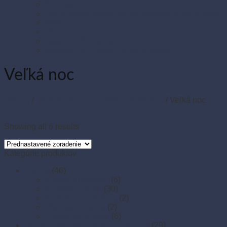
Sviečky
Termo pásky a kotúčiky do pokladní a pre e-kasy
Veľká noc
Vianoce
Zipsové (ZIP) vrecká
Zipsové (ZIP) vrecká s eurozávesom
Veľká noc
Domov
/
Doplnkový a prevádzkový sortiment
/
Veľká noc
Filter
Showing all 6 results
Kategórie produktov
Balóny
(46)
Balóny s potlačou
(6)
Klasické balóny
(30)
Modelovacie balóny
(2)
Obrovské balóny
(2)
Tvarované balóny
(6)
BIO KOZMETIKA Green Pharmacy
(29)