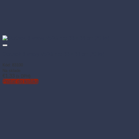
Obrúsok 3-vrstvý Veľká noc 33 × 33 cm (20 ks)
Kód: 83100
Na sklade
€
1.33
(s DPH)
Pridať do košíka