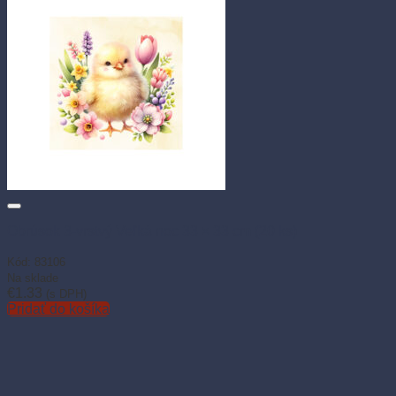
Obrúsok 3-vrstvý Veľká noc 33 × 33 cm (20 ks)
Kód: 83106
Na sklade
€
1.33
(s DPH)
Pridať do košíka