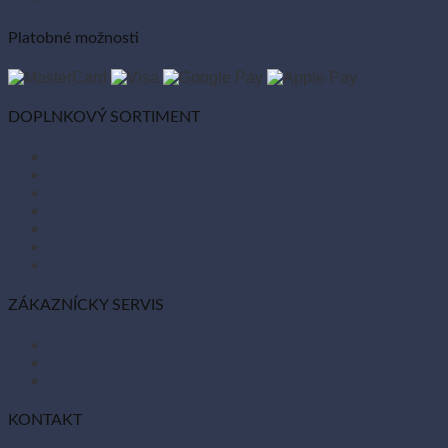
Platobné možnosti
DOPLNKOVÝ SORTIMENT
Balóny
Párty dekorácie
Sviečky
Kancelárske potreby
Veľká noc
Vianoce
Bio kozmetika
ZÁKAZNÍCKY SERVIS
Obchodné podmienky
Reklamácie a vrátenie tovaru
Odstúpiť od zmluvy tu
KONTAKT