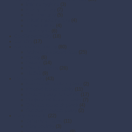
Intímna hygiena
(3)
Krémy na ruky
(7)
Sprchové gély
(5)
Tekuté mydlá na ruky
(4)
Telové mlieka
(4)
Tuhé mydlá
(6)
Celofánové sáčky
(18)
Gumičky
(17)
Kancelárske potreby
(80)
Archivácia a organizácia
(25)
Etikety
(6)
Ostatné
(14)
Písacie potreby
(26)
Tlačivá
(9)
Lepiace pásky
(43)
Kancelárske lepiace pásky
(2)
Krepové lepiace pásky
(11)
Lepiace pásky na balenie
(17)
Obojstranné lepiace pásky
(7)
Odvíjače lepiacich pások
(4)
Špeciálne lepiace pásky
(2)
Párty dekorácie
(22)
Girlandy a nápisy
(11)
Párty doplnky
(3)
Serpentíny a konfety
(8)