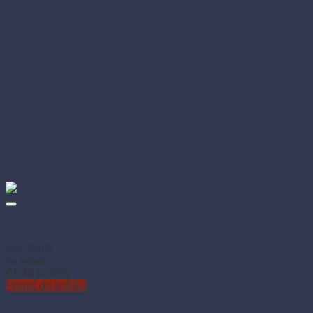
Obrúsok 3-vrstvý Jarný motív 33 × 33 cm (20 ks)
Kód: 83105
Na sklade
€
1.33
(s DPH)
Pridať do košíka