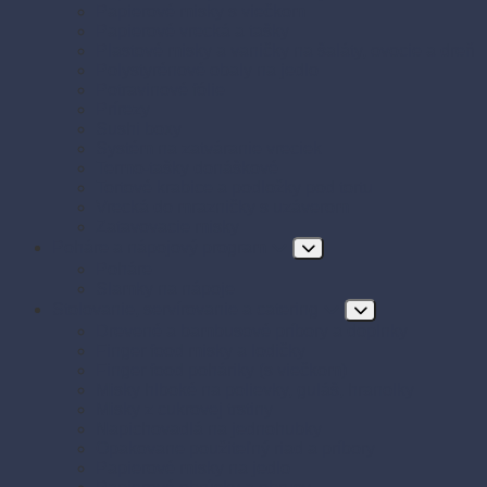
Papierové misky s viečkom
Papierové vrecká a tašky
Plastové misky a vaničky na šaláty, ovocie a dreň
Polystyrénové obaly na jedlo
Potravinové fólie
Prírezy
Sushi boxy
Systém na zatváranie vreciek
Termo-tašky donáškové
Tortové krabice a podložky pod tortu
Vrecká do mrazničky s uzáverom
Zatavovacie misky
Poháre a nápojový program
Poháre
Slamky na nápoje
Stolovanie, servírovanie a catering
Drevené a bambusové príbory a doplnky
Finger food misky a lodičky
Finger food poháriky (s viečkom)
Misky hlboké na polievky, guláš, hranolky
Misky z cukrovej trstiny
Napichovadlá na jednohubky
Opakovane použiteľný riad a príbory
Papierové misky na jedlo