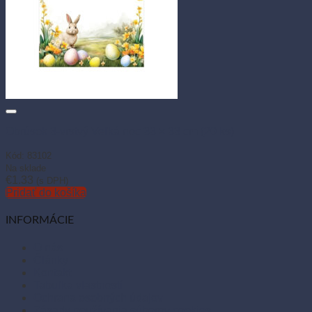
Obrúsok 3-vrstvý Veľká noc 33 × 33 cm (20 ks)
Kód: 83102
Na sklade
€
1.33
(s DPH)
Pridať do košíka
INFORMÁCIE
O nás
Články
Kontakt
Tabuľka vlastností
Ochrana osobných údajov
Zásady používania súborov cookies