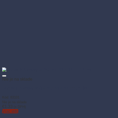
Nie je na sklade
Obrúsok 3-vrstvý Veľká noc 33 × 33 cm (20 ks)
Kód: 83101
Nie je na sklade
€
1.33
(s DPH)
Viac info