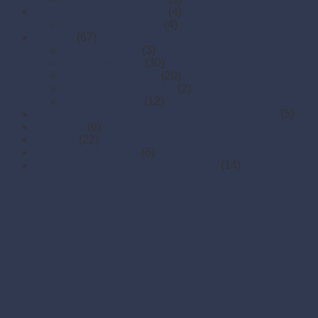
Párty sada SMILING Face
(4)
Párty sada SMILEY
(4)
Sviečky
(67)
Čajové sviečky
(3)
Číselné sviečky
(30)
Dekoračné sviečky
(20)
Narodeninové sviečky
(2)
Stolové sviečky
(12)
Termo pásky a kotúčiky do pokladní a pre e-kasy
(5)
Veľká noc
(6)
Vianoce
(22)
Zipsové (ZIP) vrecká
(6)
Zipsové (ZIP) vrecká s eurozávesom
(14)
Prečítať si viac