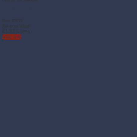
Obrúsok 3-vrstvý Veľká noc 33 × 33 cm (20 ks)
Kód: 83072
Nie je na sklade
€
1.33
(s DPH)
Viac info