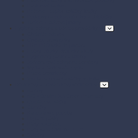
Papierové tácky a servírovacie podložky
Papierové taniere
Pečenie - papier, košíčky, krajky
Podnosy na obložené misy a chlebíčky
Taniere z cukrovej trstiny
Hygiena, ochrana a údržba prevádzky
Chrániče odevov
Čistiace prostriedky
FRE-PRO sitká do pisoára
Hubky, utierky, drôtenky a kefy
Hygienický papier a utierky
Jednorazové ochranné pomôcky
Mydlá a dávkovače mydla
Pracie prostriedky
Vrecia na odpad a sáčky do koša
Doplnkový a prevádzkový sortiment
Balóny
BIO KOZMETIKA Green Pharmacy
Celofánové sáčky
Gumičky
Kancelárske potreby
Lepiace pásky
Párty dekorácie
Párty sada SMILING Face
Sviečky