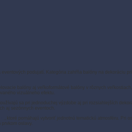
 eventových podujatí. Kategória zahŕňa balóny na dekoráciu pries
ovacie balóny aj veľkoformátové balóny v rôznych veľkostiach, 
vaného vizuálneho efektu.
žívajú sa pri jednoduchej výzdobe aj pri rozsiahlejších dekor
ach aj sezónnych eventoch.
cie
, ktoré pomáhajú vytvoriť jednotnú tematickú atmosféru. Pri 
 prvkom oslavy.