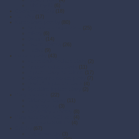
Tuhé mydlá
(6)
Celofánové sáčky
(18)
Gumičky
(17)
Kancelárske potreby
(80)
Archivácia a organizácia
(25)
Etikety
(6)
Ostatné
(14)
Písacie potreby
(26)
Tlačivá
(9)
Lepiace pásky
(43)
Kancelárske lepiace pásky
(2)
Krepové lepiace pásky
(11)
Lepiace pásky na balenie
(17)
Obojstranné lepiace pásky
(7)
Odvíjače lepiacich pások
(4)
Špeciálne lepiace pásky
(2)
Párty dekorácie
(22)
Girlandy a nápisy
(11)
Párty doplnky
(3)
Serpentíny a konfety
(8)
Párty sada SMILING Face
(4)
Párty sada SMILEY
(4)
Sviečky
(67)
Čajové sviečky
(3)