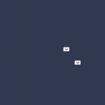
Papierové vrecká a tašky
Plastové misky a vaničky na šaláty, ovocie a dreň
Polystyrénové obaly na jedlo
Potravinové fólie
Prírezy
Sushi boxy
Systém na zatváranie vreciek
Termo-tašky donáškové
Tortové krabice a podložky pod tortu
Vrecká do mrazničky s uzáverom
Zatavovacie misky
Poháre a nápojový program
Poháre
Slamky na nápoje
Stolovanie, servírovanie a catering
Drevené a bambusové príbory a doplnky
Finger food misky a lodičky
Finger food poháriky (s viečkom)
Misky hlboké na polievky, guláš, hranolky
Misky z cukrovej trstiny
Napichovadlá na jednohubky
Opakovane použiteľný riad a príbory
Papierové misky na jedlo
Papierové obrúsky a obrusy