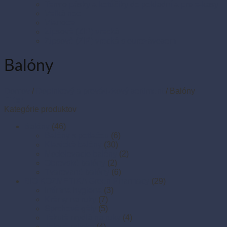
Termo pásky a kotúčiky do pokladní a pre e-kasy
Veľká noc
Vianoce
Zipsové (ZIP) vrecká
Zipsové (ZIP) vrecká s eurozávesom
Balóny
Domov
/
Doplnkový a prevádzkový sortiment
/
Balóny
Filter
Kategórie produktov
Balóny
(46)
Balóny s potlačou
(6)
Klasické balóny
(30)
Modelovacie balóny
(2)
Obrovské balóny
(2)
Tvarované balóny
(6)
BIO KOZMETIKA Green Pharmacy
(29)
Intímna hygiena
(3)
Krémy na ruky
(7)
Sprchové gély
(5)
Tekuté mydlá na ruky
(4)
Telové mlieka
(4)