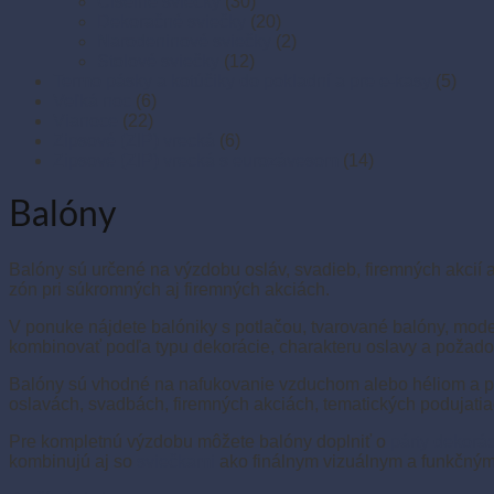
Číselné sviečky
(30)
Dekoračné sviečky
(20)
Narodeninové sviečky
(2)
Stolové sviečky
(12)
Termo pásky a kotúčiky do pokladní a pre e-kasy
(5)
Veľká noc
(6)
Vianoce
(22)
Zipsové (ZIP) vrecká
(6)
Zipsové (ZIP) vrecká s eurozávesom
(14)
Balóny
Balóny sú určené na výzdobu osláv, svadieb, firemných akcií a
zón pri súkromných aj firemných akciách.
V ponuke nájdete balóniky s potlačou, tvarované balóny, model
kombinovať podľa typu dekorácie, charakteru oslavy a požado
Balóny sú vhodné na nafukovanie vzduchom alebo héliom a pou
oslavách, svadbách, firemných akciách, tematických podujati
Pre kompletnú výzdobu môžete balóny doplniť o
párty dekorá
kombinujú aj so
sviečkami
ako finálnym vizuálnym a funkčným