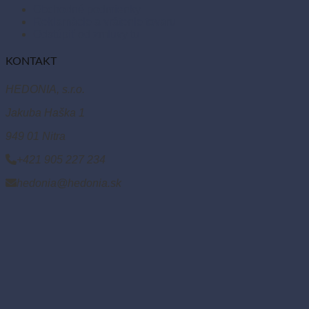
Obchodné podmienky
Reklamácie a vrátenie tovaru
Odstúpiť od zmluvy tu
KONTAKT
HEDONIA, s.r.o.
Jakuba Haška 1
949 01 Nitra
+421 905 227 234
hedonia@hedonia.sk