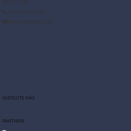
949 01 Nitra
+421 905 227 234
hedonia@hedonia.sk
SLEDUJTE NÁS
PARTNERI