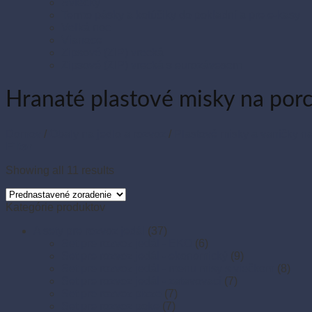
Sviečky
Termo pásky a kotúčiky do pokladní a pre e-kasy
Veľká noc
Vianoce
Zipsové (ZIP) vrecká
Zipsové (ZIP) vrecká s eurozávesom
Hranaté plastové misky na porc
Domov
/
Obaly na jedlo a rozvoz
/
Plastové misky a vaničky na
Filter
Showing all 11 results
Kategórie produktov
A sety pre rozvoz jedál
(37)
Set pre rozvoz jedál - EKO
(6)
Set pre rozvoz jedál - ekonomický
(9)
Set pre rozvoz jedál - menu misy s viečkom
(8)
Set pre rozvoz jedál - zatavovací
(7)
Set pre rozvoz pizze
(7)
Set pre rozvoz poke
(7)