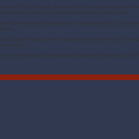
e menších porcií jedál, dezertov, príloh, studenej kuchyne a ho
jú kompaktné obaly na prehľadné uloženie a transport jedla.
znych objemoch podľa typu porcie a spôsobu použitia. Dostupn
rave.
porcií jedál, šalátov, príloh a doplnkových porcií určených na 
 v prevádzke.
šením pre prevádzky, ktoré potrebujú funkčné, hygienické a pre