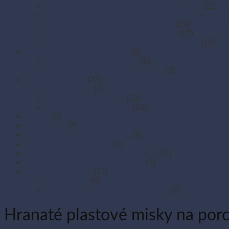
Hranaté plastové misky na porcie a dezerty
(11)
Plastové misky na šaláty a porcie (stredné objemy)
Plastové vaničky na šaláty a ovocie
(19)
Polievkové a okrúhle plastové misky
(17)
Šalátové misky (okrúhle a veľkoobjemové)
(15)
Polystyrénové obaly na jedlo
(9)
Polystyrénové menu boxy
(6)
Polystyrénové misky na polievku
(3)
Potravinové fólie
(32)
Odvíjače fólií
(7)
Potravinové fólie (PE)
(12)
Potravinové fólie (PVC)
(13)
Prírezy
(5)
Sushi boxy
(7)
Systém na zatváranie vreciek
(8)
Termo-tašky donáškové
(4)
Tortové krabice a podložky pod tortu
(17)
Vrecká do mrazničky s uzáverom
(5)
Zatavovacie misky
(11)
Menu misky
(4)
Zatavovacie stroje a príslušenstvo
(7)
Hranaté plastové misky na porc