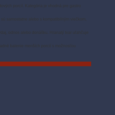
tových porcií. Kategória je vhodná pre gastro
é sú samostatne alebo s kompatibilným viečkom,
výdaj, odnos alebo donášku. Hranatý tvar uľahčuje
hľadné balenie menších porcií s možnosťou