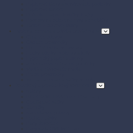
Papierové tácky a servírovacie podložky
Papierové taniere
Pečenie - papier, košíčky, krajky
Podnosy na obložené misy a chlebíčky
Taniere z cukrovej trstiny
Hygiena, ochrana a údržba prevádzky
Chrániče odevov
Čistiace prostriedky
FRE-PRO sitká do pisoára
Hubky, utierky, drôtenky a kefy
Hygienický papier a utierky
Jednorazové ochranné pomôcky
Mydlá a dávkovače mydla
Pracie prostriedky
Vrecia na odpad a sáčky do koša
Doplnkový a prevádzkový sortiment
Balóny
BIO KOZMETIKA Green Pharmacy
Celofánové sáčky
Gumičky
Kancelárske potreby
Lepiace pásky
Párty dekorácie
Párty sada SMILING Face