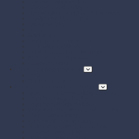
Papierové misky s viečkom
Papierové vrecká a tašky
Plastové misky a vaničky na šaláty, ovocie a dreň
Polystyrénové obaly na jedlo
Potravinové fólie
Prírezy
Sushi boxy
Systém na zatváranie vreciek
Termo-tašky donáškové
Tortové krabice a podložky pod tortu
Vrecká do mrazničky s uzáverom
Zatavovacie misky
Poháre a nápojový program
Poháre
Slamky na nápoje
Stolovanie, servírovanie a catering
Drevené a bambusové príbory a doplnky
Finger food misky a lodičky
Finger food poháriky (s viečkom)
Misky hlboké na polievky, guláš, hranolky
Misky z cukrovej trstiny
Napichovadlá na jednohubky
Opakovane použiteľný riad a príbory
Papierové misky na jedlo
Papierové obrúsky a obrusy