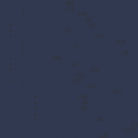
ALOBALY a ALU-riady
(68)
Alu fólie (alobaly)
(14)
Hliníkové misy a misky
(48)
Hliníkové podnosy a tácky
(6)
Baliaci papier a papierové prírezy
(8)
Boxy z cukrovej trstiny
(5)
Igelitové vrecká a mikroténové tašky
(27)
Mikroténové tašky (košieľkové,rolované)
(12)
Mikroténové vrecká
(7)
Ploché igelitové a mikroperforované vrecká
(8)
Krabice na pizzu
(34)
Menu misy do mikrovlnky
(4)
Papierové boxy a krabice na jedlo
(23)
Papierové misky s viečkom
(18)
Papierové vrecká a tašky
(101)
Papierové darčekové tašky
(32)
Papierové vrecká na potraviny a gastro
(57)
Desiatové vrecká
(25)
Lekárenské vrecká
(4)
Papierové kornúty
(9)
Vrecká na hot dog, hamburger, kebab, hranol
Vrecká na pečené kurčatá
(8)
Papierové vrecká s krížovým dnom a okienkom
(12
Plastové misky a vaničky na šaláty, ovocie a dreň
(122)
Dresingové misky a mini nádoby
(15)