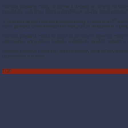
Hranaté plastové misky na porcie a dezerty sú určené na baleni
prevádzky, cukrárne, bistrá a donáškové služby, ktoré potrebu
V ponuke nájdete hranaté plastové misky z materiálu PP v rô
ktoré pomáha chrániť obsah pri manipulácii, skladovaní a prep
Hranatá plastová miska sa používa pri balení dezertov, malých 
stohovanie, organizáciu balenia a efektívne využitie priestoru
Hranaté plastové misky na porcie a dezerty sú praktickým rie
uzatvorenia viečkom.
Prečítať si viac
TOP