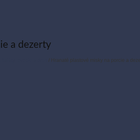
ie a dezerty
 šaláty, ovocie a dreň
/
Hranaté plastové misky na porcie a deze