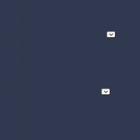
Papierové obrúsky a obrusy
Papierové tácky a servírovacie podložky
Papierové taniere
Pečenie - papier, košíčky, krajky
Podnosy na obložené misy a chlebíčky
Taniere z cukrovej trstiny
Hygiena, ochrana a údržba prevádzky
Chrániče odevov
Čistiace prostriedky
FRE-PRO sitká do pisoára
Hubky, utierky, drôtenky a kefy
Hygienický papier a utierky
Jednorazové ochranné pomôcky
Mydlá a dávkovače mydla
Pracie prostriedky
Vrecia na odpad a sáčky do koša
Doplnkový a prevádzkový sortiment
Balóny
BIO KOZMETIKA Green Pharmacy
Celofánové sáčky
Gumičky
Kancelárske potreby
Lepiace pásky
Párty dekorácie
Párty sada SMILING Face