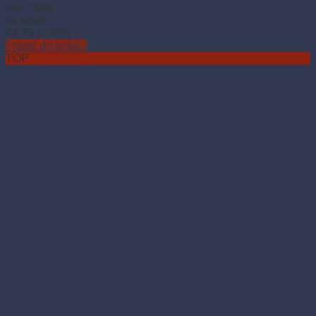
Kód: 71999
Na sklade
€
2.25
(s DPH)
Pridať do košíka
TOP