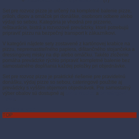
Zatavovacie stroje a príslušenstvo
(7)
Set pre rozvoz pizze je určený na kompletné balenie pizze,
príloh, dipov a omáčok pri donáške, osobnom odbere alebo
výdaji so sebou. Kategória je vhodná pre pizzerie,
reštaurácie, bistrá a rozvozové prevádzky, ktoré potrebujú
pripraviť pizzu na bezpečný transport k zákazníkovi.
V kategórii nájdete sety zostavené z kartónovej krabice na
pizzu, nepremastiteľného papiera, dištančného stojančeka a
dressingovej misky na dip alebo omáčku. Takéto zloženie
pomáha prevádzke rýchlo pripraviť kompletné balenie bez
samostatného dopĺňania každej položky pri objednávke.
Set pre rozvoz pizze je praktické riešenie pre pravidelnú
donášku, výdaj pizze so sebou, cateringové použitie aj
prevádzky s vyšším objemom objednávok. Pre samostatný
výber obalov sú dostupné aj
pizza krabice
a
dressingové
misky
.
Prečítať si viac
TOP