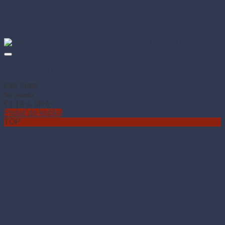
Dressingová miska PP priehľadná Ø70 mm 50 ml (50 ks)
Kód: 74805
Na sklade
€
1.14
(s DPH)
Pridať do košíka
TOP