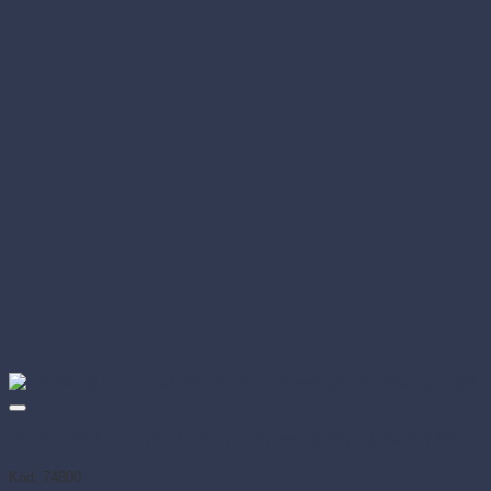
Viečko Ø70 mm priehľadné pre dressingovú misku (50 ks)
Kód: 74800