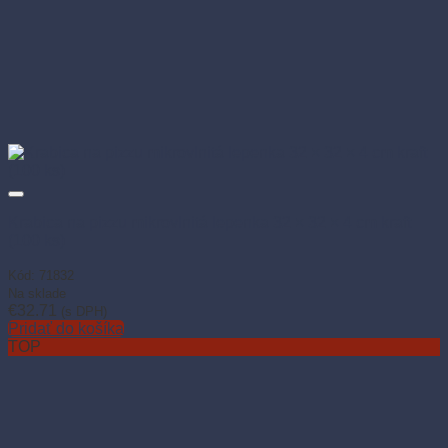
Krabica na pizzu mikrovlnitá lepenka 32 × 32 × 4 cm kraft
(100 ks)
Kód: 71832
Na sklade
€
32.71
(s DPH)
Pridať do košíka
TOP