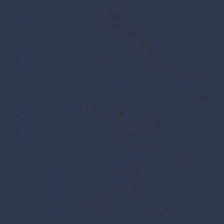
Set pre rozvoz poke
(7)
ALOBALY a ALU-riady
(68)
Alu fólie (alobaly)
(14)
Hliníkové misy a misky
(48)
Hliníkové podnosy a tácky
(6)
Baliaci papier a papierové prírezy
(8)
Boxy z cukrovej trstiny
(5)
Igelitové vrecká a mikroténové tašky
(27)
Mikroténové tašky (košieľkové,rolované)
(12)
Mikroténové vrecká
(7)
Ploché igelitové a mikroperforované vrecká
(8)
Krabice na pizzu
(34)
Menu misy do mikrovlnky
(4)
Papierové boxy a krabice na jedlo
(23)
Papierové misky s viečkom
(18)
Papierové vrecká a tašky
(101)
Papierové darčekové tašky
(32)
Papierové vrecká na potraviny a gastro
(57)
Desiatové vrecká
(25)
Lekárenské vrecká
(4)
Papierové kornúty
(9)
Vrecká na hot dog, hamburger, kebab,
hranolky
(11)
Vrecká na pečené kurčatá
(8)
Papierové vrecká s krížovým dnom a okienkom