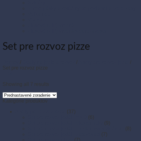
Sviečky
Termo pásky a kotúčiky do pokladní a pre e-kasy
Veľká noc
Vianoce
Zipsové (ZIP) vrecká
Zipsové (ZIP) vrecká s eurozávesom
Set pre rozvoz pizze
Domov
/
Obaly na jedlo a rozvoz
/
A sety pre rozvoz jedál
/
Set pre rozvoz pizze
Filter
Showing all 7 results
Kategórie produktov
A sety pre rozvoz jedál
(37)
Set pre rozvoz jedál - EKO
(6)
Set pre rozvoz jedál - ekonomický
(9)
Set pre rozvoz jedál - menu misy s viečkom
(8)
Set pre rozvoz jedál - zatavovací
(7)
Set pre rozvoz pizze
(7)