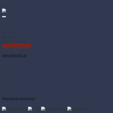
Papierový prírez nepremastiteľný 30 × 30 cm (1000 ks)
Kód: 90030
Na sklade
€
18.08
(s DPH)
Pridať do košíka
INFORMÁCIE
O nás
Články
Kontakt
Tabuľka vlastností
Ochrana osobných údajov
Zásady používania súborov cookies
Platobné možnosti