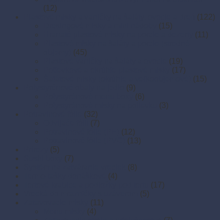
(12)
Plastové misky a vaničky na šaláty, ovocie a dreň
(122)
Dresingové misky a mini nádoby
(15)
Hranaté plastové misky na porcie a dezerty
(11)
Plastové misky na šaláty a porcie (stredné
objemy)
(45)
Plastové vaničky na šaláty a ovocie
(19)
Polievkové a okrúhle plastové misky
(17)
Šalátové misky (okrúhle a veľkoobjemové)
(15)
Polystyrénové obaly na jedlo
(9)
Polystyrénové menu boxy
(6)
Polystyrénové misky na polievku
(3)
Potravinové fólie
(32)
Odvíjače fólií
(7)
Potravinové fólie (PE)
(12)
Potravinové fólie (PVC)
(13)
Prírezy
(5)
Sushi boxy
(7)
Systém na zatváranie vreciek
(8)
Termo-tašky donáškové
(4)
Tortové krabice a podložky pod tortu
(17)
Vrecká do mrazničky s uzáverom
(5)
Zatavovacie misky
(11)
Menu misky
(4)