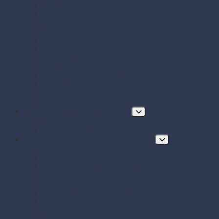
Papierové misky s viečkom
Papierové vrecká a tašky
Plastové misky a vaničky na šaláty, ovocie a dreň
Polystyrénové obaly na jedlo
Potravinové fólie
Prírezy
Sushi boxy
Systém na zatváranie vreciek
Termo-tašky donáškové
Tortové krabice a podložky pod tortu
Vrecká do mrazničky s uzáverom
Zatavovacie misky
Poháre a nápojový program
Poháre
Slamky na nápoje
Stolovanie, servírovanie a catering
Drevené a bambusové príbory a doplnky
Finger food misky a lodičky
Finger food poháriky (s viečkom)
Misky hlboké na polievky, guláš, hranolky
Misky z cukrovej trstiny
Napichovadlá na jednohubky
Opakovane použiteľný riad a príbory
Papierové misky na jedlo