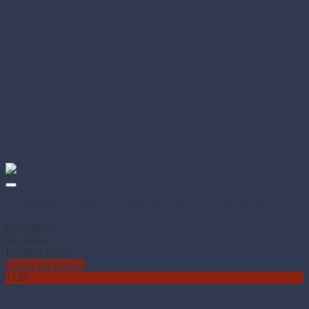
Dressingová miska PP priehľadná Ø70 mm 80 ml (50 ks)
Kód: 74808
Na sklade
€
1.16
(s DPH)
Pridať do košíka
TOP