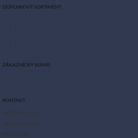
DOPLNKOVÝ SORTIMENT
Balóny
Párty dekorácie
Sviečky
Kancelárske potreby
Veľká noc
Vianoce
Bio kozmetika
ZÁKAZNÍCKY SERVIS
Obchodné podmienky
Reklamácie a vrátenie tovaru
Odstúpiť od zmluvy tu
KONTAKT
HEDONIA, s.r.o.
Jakuba Haška 1
949 01 Nitra