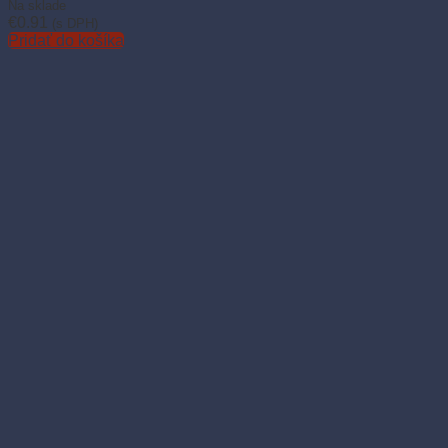
Na sklade
€
0.91
(s DPH)
Pridať do košíka