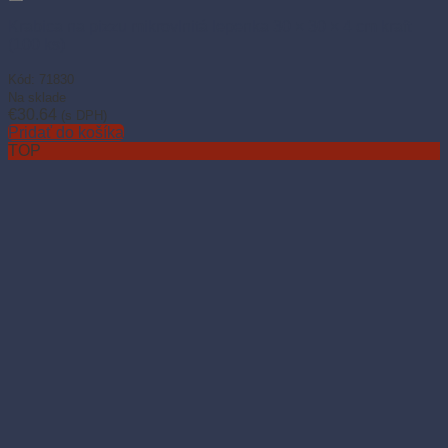
Krabica na pizzu mikrovlnitá lepenka 30 × 30 × 4 cm kraft
(100 ks)
Kód: 71830
Na sklade
€
30.64
(s DPH)
Pridať do košíka
TOP