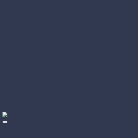
Dištančný stojanček do pizza krabice 3 cm (100 ks)