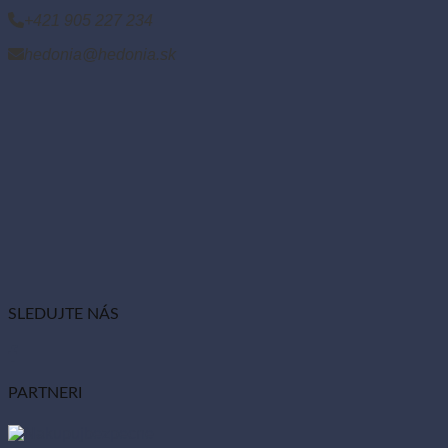
+421 905 227 234
hedonia@hedonia.sk
SLEDUJTE NÁS
PARTNERI