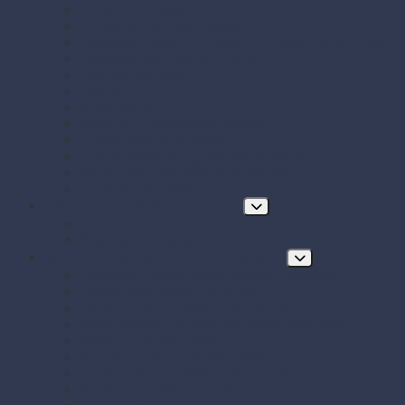
Papierové misky s viečkom
Papierové vrecká a tašky
Plastové misky a vaničky na šaláty, ovocie a dreň
Polystyrénové obaly na jedlo
Potravinové fólie
Prírezy
Sushi boxy
Systém na zatváranie vreciek
Termo-tašky donáškové
Tortové krabice a podložky pod tortu
Vrecká do mrazničky s uzáverom
Zatavovacie misky
Poháre a nápojový program
Poháre
Slamky na nápoje
Stolovanie, servírovanie a catering
Drevené a bambusové príbory a doplnky
Finger food misky a lodičky
Finger food poháriky (s viečkom)
Misky hlboké na polievky, guláš, hranolky
Misky z cukrovej trstiny
Napichovadlá na jednohubky
Opakovane použiteľný riad a príbory
Papierové misky na jedlo