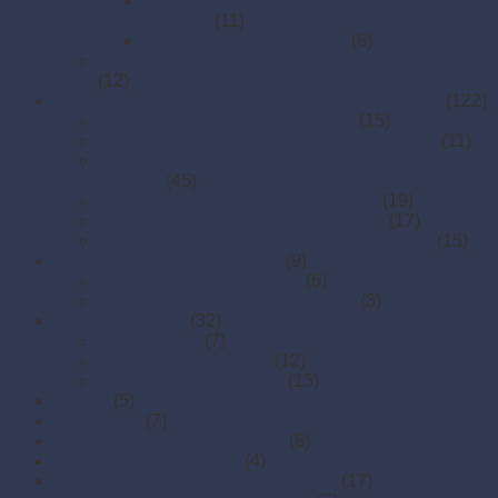
Vrecká na hot dog, hamburger, kebab,
hranolky
(11)
Vrecká na pečené kurčatá
(8)
Papierové vrecká s krížovým dnom a okienkom
(12)
Plastové misky a vaničky na šaláty, ovocie a dreň
(122)
Dresingové misky a mini nádoby
(15)
Hranaté plastové misky na porcie a dezerty
(11)
Plastové misky na šaláty a porcie (stredné
objemy)
(45)
Plastové vaničky na šaláty a ovocie
(19)
Polievkové a okrúhle plastové misky
(17)
Šalátové misky (okrúhle a veľkoobjemové)
(15)
Polystyrénové obaly na jedlo
(9)
Polystyrénové menu boxy
(6)
Polystyrénové misky na polievku
(3)
Potravinové fólie
(32)
Odvíjače fólií
(7)
Potravinové fólie (PE)
(12)
Potravinové fólie (PVC)
(13)
Prírezy
(5)
Sushi boxy
(7)
Systém na zatváranie vreciek
(8)
Termo-tašky donáškové
(4)
Tortové krabice a podložky pod tortu
(17)