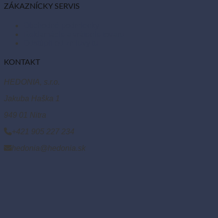
ZÁKAZNÍCKY SERVIS
Obchodné podmienky
Reklamácie a vrátenie tovaru
Odstúpiť od zmluvy tu
KONTAKT
HEDONIA, s.r.o.
Jakuba Haška 1
949 01 Nitra
+421 905 227 234
hedonia@hedonia.sk