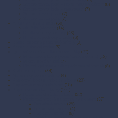
Set pre rozvoz jedál - menu misy s viečkom
(8)
Set pre rozvoz jedál - zatavovací
(7)
Set pre rozvoz pizze
(7)
Set pre rozvoz poke
(7)
ALOBALY a ALU-riady
(68)
Alu fólie (alobaly)
(14)
Hliníkové misy a misky
(48)
Hliníkové podnosy a tácky
(6)
Baliaci papier a papierové prírezy
(8)
Boxy z cukrovej trstiny
(5)
Igelitové vrecká a mikroténové tašky
(27)
Mikroténové tašky (košieľkové,rolované)
(12)
Mikroténové vrecká
(7)
Ploché igelitové a mikroperforované vrecká
(8)
Krabice na pizzu
(34)
Menu misy do mikrovlnky
(4)
Papierové boxy a krabice na jedlo
(23)
Papierové misky s viečkom
(18)
Papierové vrecká a tašky
(101)
Papierové darčekové tašky
(32)
Papierové vrecká na potraviny a gastro
(57)
Desiatové vrecká
(25)
Lekárenské vrecká
(4)
Papierové kornúty
(9)