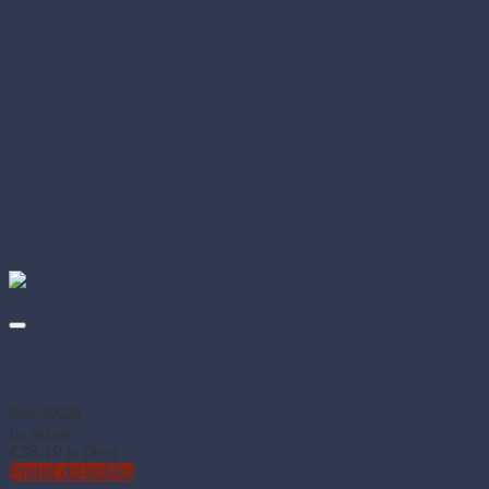
Vrecko ploché PP mikroperforované 20 × 30 cm priehľadné v
bloku (2000 ks)
Kód: 92020
Na sklade
€
36.19
(s DPH)
Pridať do košíka