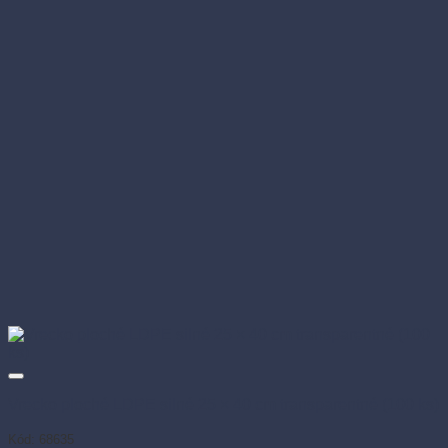
Vrecko ploché LDPE silné 25 × 40 cm transparentné (100 ks)
Kód: 68635