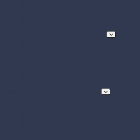
Papierové obrúsky a obrusy
Papierové tácky a servírovacie podložky
Papierové taniere
Pečenie - papier, košíčky, krajky
Podnosy na obložené misy a chlebíčky
Taniere z cukrovej trstiny
Hygiena, ochrana a údržba prevádzky
Chrániče odevov
Čistiace prostriedky
FRE-PRO sitká do pisoára
Hubky, utierky, drôtenky a kefy
Hygienický papier a utierky
Jednorazové ochranné pomôcky
Mydlá a dávkovače mydla
Pracie prostriedky
Vrecia na odpad a sáčky do koša
Doplnkový a prevádzkový sortiment
Balóny
BIO KOZMETIKA Green Pharmacy
Celofánové sáčky
Gumičky
Kancelárske potreby
Lepiace pásky
Párty dekorácie
Párty sada SMILING Face