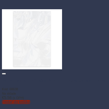
Vrecko ploché LDPE silné 30 × 50 cm transparentné (100 ks)
Kód: 68638
Na sklade
€
5.56
(s DPH)
Pridať do košíka