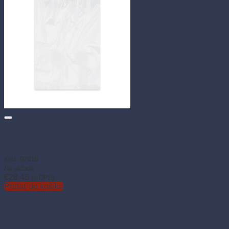
Vrecko ploché PP mikroperforované 16 × 25 cm priehľadné v
bloku (2000 ks)
Kód: 92015
Na sklade
€
28.46
(s DPH)
Pridať do košíka