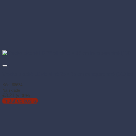
Vrecko ploché LDPE silné 25 × 35 cm transparentné (100 ks)
Kód: 68634
Na sklade
€
3.21
(s DPH)
Pridať do košíka