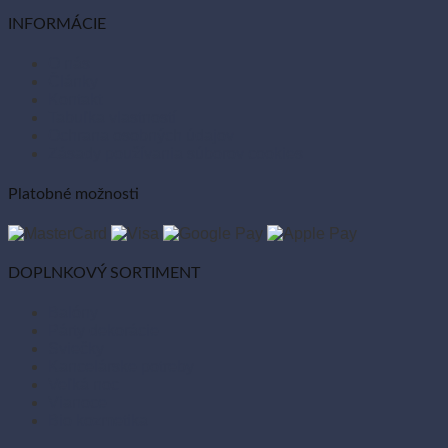
INFORMÁCIE
O nás
Články
Kontakt
Tabuľka vlastností
Ochrana osobných údajov
Zásady používania súborov cookies
Platobné možnosti
DOPLNKOVÝ SORTIMENT
Balóny
Párty dekorácie
Sviečky
Kancelárske potreby
Veľká noc
Vianoce
Bio kozmetika