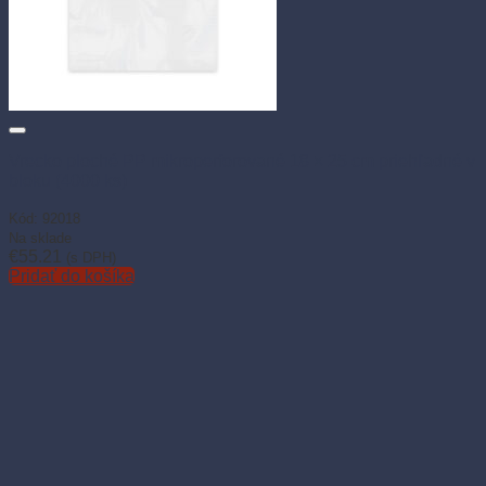
Vrecko ploché PP mikroperforované 18 × 25 cm priehľadné v
bloku (4000 ks)
Kód: 92018
Na sklade
€
55.21
(s DPH)
Pridať do košíka