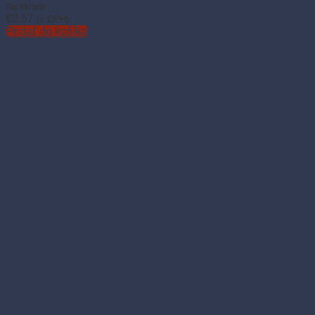
Na sklade
€
3.57
(s DPH)
Pridať do košíka