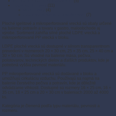
Vrecká do mrazničky s uzáverom
(5)
Zatavovacie misky
(11)
Menu misky
(4)
Zatavovacie stroje a príslušenstvo
(7)
Ploché igelitové a mikroperforované vrecká sú obaly určené
na balenie potravín a tovaru v gastro, maloobchode aj
výrobe. Sortiment zahŕňa silné ploché LDPE vrecká a
mikroperforované PP vrecká v bloku.
LDPE ploché vrecká sú dostupné v silnom transparentnom
prevedení v rozmeroch 20 × 30 cm, 25 × 35 cm, 25 × 40 cm a
30 × 50 cm. Sú vhodné na balenie mäsa, pečiva,
polotovarov, technických dielov a ďalších produktov, kde je
potrebná vyššia pevnosť materiálu.
PP mikroperforované vrecká sú dodávané v bloku a
umožňujú cirkuláciu vzduchu. Používajú sa najmä na
balenie čerstvého pečiva a potravín, kde je dôležité
odvádzanie vlhkosti. Dostupné sú rozmery 16 × 25 cm, 16 ×
35 cm, 18 × 25 cm a 20 × 30 cm v baleniach 2000 až 4000
ks.
Kategória je členená podľa typu materiálu, pevnosti a
rozmeru.