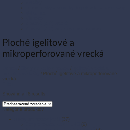
Sviečky
Termo pásky a kotúčiky do pokladní a pre e-kasy
Veľká noc
Vianoce
Zipsové (ZIP) vrecká
Zipsové (ZIP) vrecká s eurozávesom
Ploché igelitové a
mikroperforované vrecká
Domov
/
Obaly na jedlo a rozvoz
/
Igelitové vrecká a
mikroténové tašky
/
Ploché igelitové a mikroperforované
vrecká
Filter
Showing all 8 results
Kategórie produktov
A sety pre rozvoz jedál
(37)
Set pre rozvoz jedál - EKO
(6)
Set pre rozvoz jedál - ekonomický
(9)