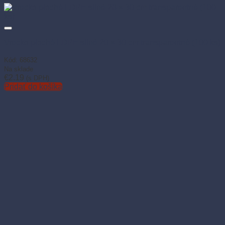
Vrecko ploché LDPE silné 20 × 30 cm transparentné (100 ks)
Kód: 68632
Na sklade
€
2.19
(s DPH)
Pridať do košíka