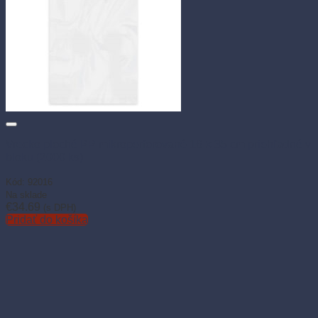
Vrecko ploché PP mikroperforované 16 × 35 cm priehľadné v
bloku (2000 ks)
Kód: 92016
Na sklade
€
34.69
(s DPH)
Pridať do košíka