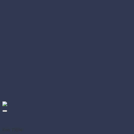
Plastový pohárik kryštál 40 ml (50 ks)
Kód: 73104