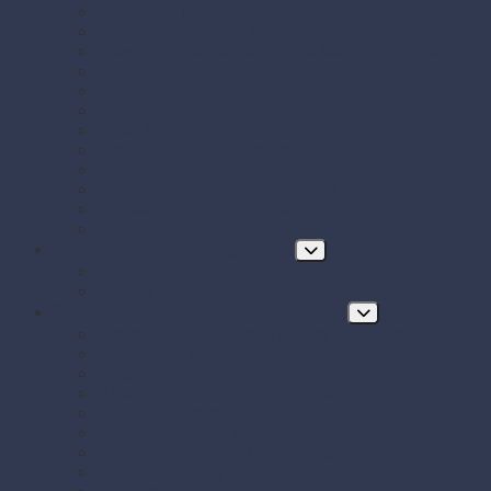
Papierové misky s viečkom
Papierové vrecká a tašky
Plastové misky a vaničky na šaláty, ovocie a dreň
Polystyrénové obaly na jedlo
Potravinové fólie
Prírezy
Sushi boxy
Systém na zatváranie vreciek
Termo-tašky donáškové
Tortové krabice a podložky pod tortu
Vrecká do mrazničky s uzáverom
Zatavovacie misky
Poháre a nápojový program
Poháre
Slamky na nápoje
Stolovanie, servírovanie a catering
Drevené a bambusové príbory a doplnky
Finger food misky a lodičky
Finger food poháriky (s viečkom)
Misky hlboké na polievky, guláš, hranolky
Misky z cukrovej trstiny
Napichovadlá na jednohubky
Opakovane použiteľný riad a príbory
Papierové misky na jedlo