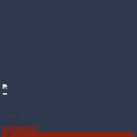
Vrecia na odpad Typ80 100 × 125 cm 240 l čierne (10 ks)
Kód: 69880
Na sklade
€
3.76
(s DPH)
Pridať do košíka
TOP