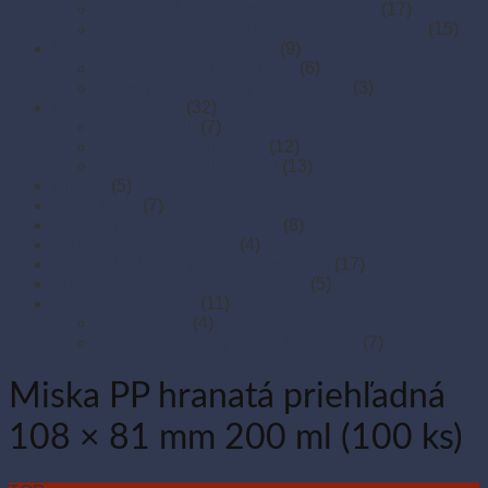
Polievkové a okrúhle plastové misky
(17)
Šalátové misky (okrúhle a veľkoobjemové)
(15)
Polystyrénové obaly na jedlo
(9)
Polystyrénové menu boxy
(6)
Polystyrénové misky na polievku
(3)
Potravinové fólie
(32)
Odvíjače fólií
(7)
Potravinové fólie (PE)
(12)
Potravinové fólie (PVC)
(13)
Prírezy
(5)
Sushi boxy
(7)
Systém na zatváranie vreciek
(8)
Termo-tašky donáškové
(4)
Tortové krabice a podložky pod tortu
(17)
Vrecká do mrazničky s uzáverom
(5)
Zatavovacie misky
(11)
Menu misky
(4)
Zatavovacie stroje a príslušenstvo
(7)
Miska PP hranatá priehľadná
108 × 81 mm 200 ml (100 ks)