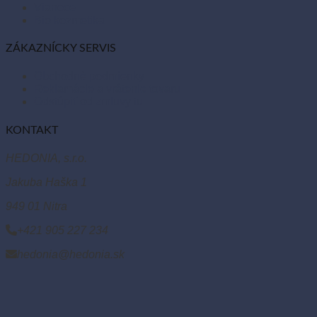
Vianoce
Bio kozmetika
ZÁKAZNÍCKY SERVIS
Obchodné podmienky
Reklamácie a vrátenie tovaru
Odstúpiť od zmluvy tu
KONTAKT
HEDONIA, s.r.o.
Jakuba Haška 1
949 01 Nitra
+421 905 227 234
hedonia@hedonia.sk