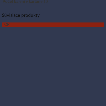
Počet balení v kartóne
10
Súvisiace produkty
TOP