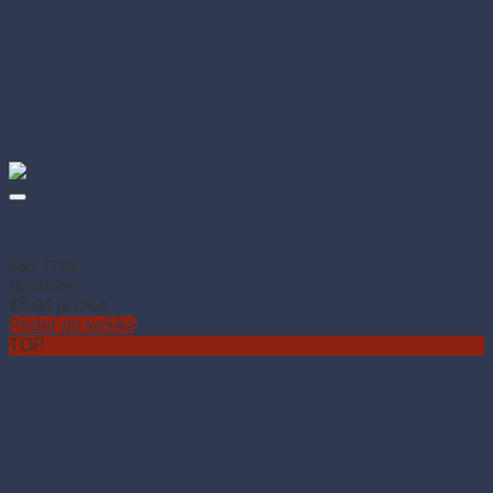
Miska PP hranatá priehľadná 108 × 81 mm 500 ml (100 ks)
Kód: 77350
Na sklade
€
5.04
(s DPH)
Pridať do košíka
TOP