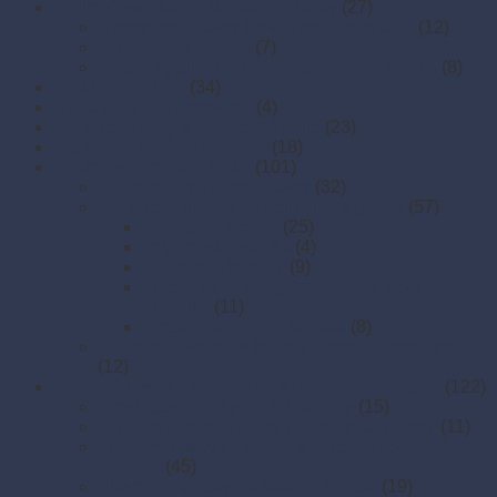
Igelitové vrecká a mikroténové tašky
(27)
Mikroténové tašky (košieľkové,rolované)
(12)
Mikroténové vrecká
(7)
Ploché igelitové a mikroperforované vrecká
(8)
Krabice na pizzu
(34)
Menu misy do mikrovlnky
(4)
Papierové boxy a krabice na jedlo
(23)
Papierové misky s viečkom
(18)
Papierové vrecká a tašky
(101)
Papierové darčekové tašky
(32)
Papierové vrecká na potraviny a gastro
(57)
Desiatové vrecká
(25)
Lekárenské vrecká
(4)
Papierové kornúty
(9)
Vrecká na hot dog, hamburger, kebab,
hranolky
(11)
Vrecká na pečené kurčatá
(8)
Papierové vrecká s krížovým dnom a okienkom
(12)
Plastové misky a vaničky na šaláty, ovocie a dreň
(122)
Dresingové misky a mini nádoby
(15)
Hranaté plastové misky na porcie a dezerty
(11)
Plastové misky na šaláty a porcie (stredné
objemy)
(45)
Plastové vaničky na šaláty a ovocie
(19)