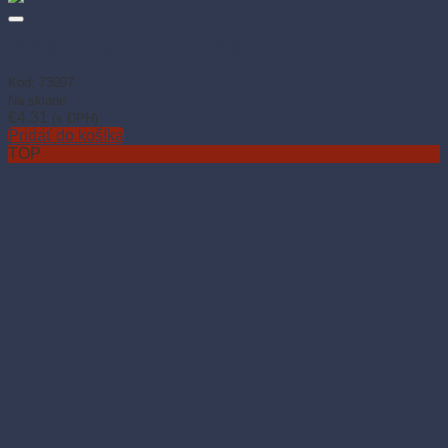
Vidlička drevoplast hnedá (100 ks)
Kód: 73097
Na sklade
€
4.31
(s DPH)
Pridať do košíka
TOP