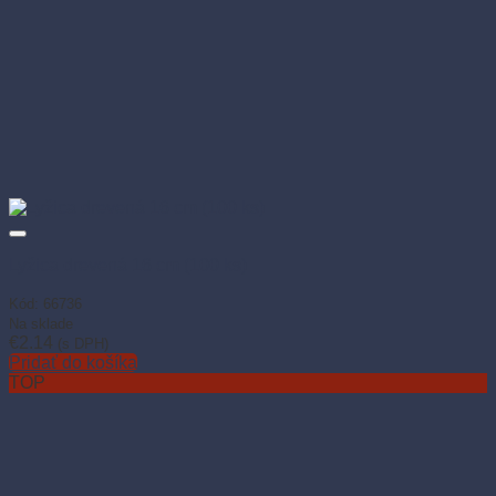
Lyžica drevená 16 cm (100 ks)
Kód: 66736
Na sklade
€
2.14
(s DPH)
Pridať do košíka
TOP