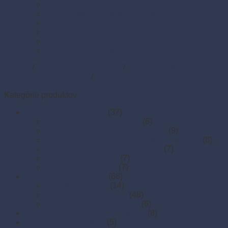
Sviečky
Termo pásky a kotúčiky do pokladní a pre e-kasy
Veľká noc
Vianoce
Zipsové (ZIP) vrecká
Zipsové (ZIP) vrecká s eurozávesom
Domov
/
Obaly na jedlo a rozvoz
/
Plastové misky a vaničky
na šaláty, ovocie a dreň
/
Hranaté plastové misky na porcie a
dezerty
Kategórie produktov
A sety pre rozvoz jedál
(37)
Set pre rozvoz jedál - EKO
(6)
Set pre rozvoz jedál - ekonomický
(9)
Set pre rozvoz jedál - menu misy s viečkom
(8)
Set pre rozvoz jedál - zatavovací
(7)
Set pre rozvoz pizze
(7)
Set pre rozvoz poke
(7)
ALOBALY a ALU-riady
(68)
Alu fólie (alobaly)
(14)
Hliníkové misy a misky
(48)
Hliníkové podnosy a tácky
(6)
Baliaci papier a papierové prírezy
(8)
Boxy z cukrovej trstiny
(5)