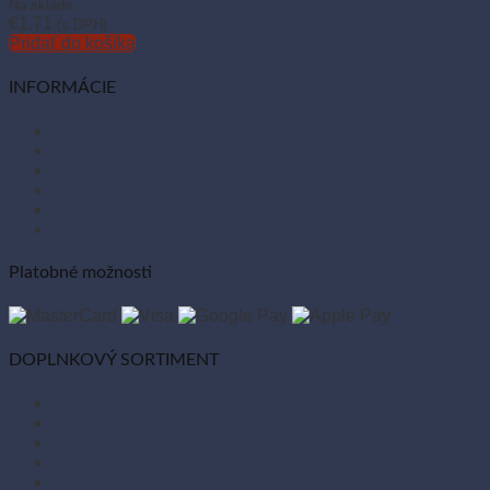
Na sklade
€
1.71
(s DPH)
Pridať do košíka
INFORMÁCIE
O nás
Články
Kontakt
Tabuľka vlastností
Ochrana osobných údajov
Zásady používania súborov cookies
Platobné možnosti
DOPLNKOVÝ SORTIMENT
Balóny
Párty dekorácie
Sviečky
Kancelárske potreby
Veľká noc