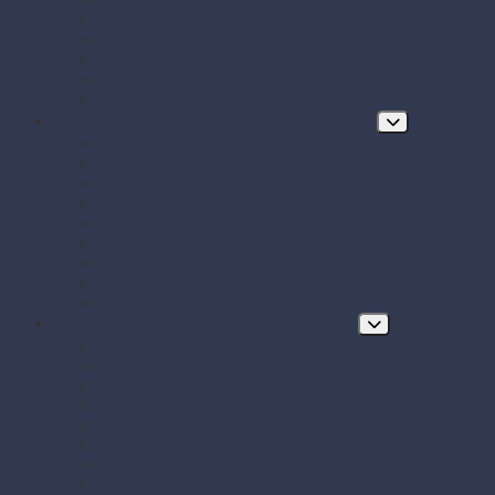
Papierové obrúsky a obrusy
Papierové tácky a servírovacie podložky
Papierové taniere
Pečenie - papier, košíčky, krajky
Podnosy na obložené misy a chlebíčky
Taniere z cukrovej trstiny
Hygiena, ochrana a údržba prevádzky
Chrániče odevov
Čistiace prostriedky
FRE-PRO sitká do pisoára
Hubky, utierky, drôtenky a kefy
Hygienický papier a utierky
Jednorazové ochranné pomôcky
Mydlá a dávkovače mydla
Pracie prostriedky
Vrecia na odpad a sáčky do koša
Doplnkový a prevádzkový sortiment
Balóny
BIO KOZMETIKA Green Pharmacy
Celofánové sáčky
Gumičky
Kancelárske potreby
Lepiace pásky
Párty dekorácie
Párty sada SMILING Face