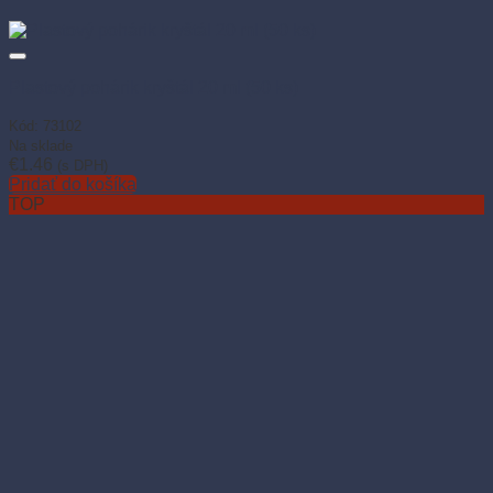
Plastový pohárik kryštál 20 ml (50 ks)
Kód: 73102
Na sklade
€
1.46
(s DPH)
Pridať do košíka
TOP