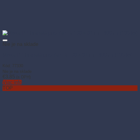
Nie je na sklade
Miska PP hranatá priehľadná 108 × 81 mm 300 ml (100 ks)
Kód: 77330
Nie je na sklade
€
3.85
(s DPH)
Viac info
TOP