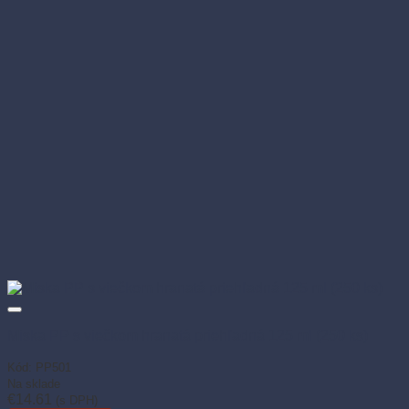
Miska PP s viečkom hranatá priehľadná 125 ml (250 ks)
Kód: PP501
Na sklade
€
14.61
(s DPH)