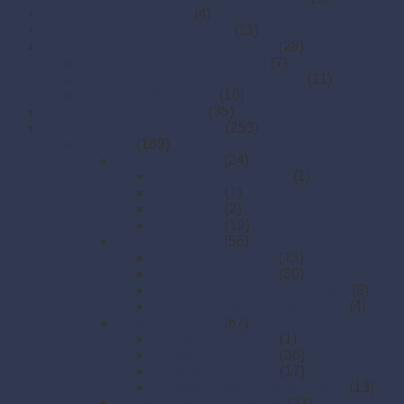
Misky z cukrovej trstiny
(4)
Napichovadlá na jednohubky
(11)
Opakovane použiteľný riad a príbory
(28)
Drevoplastové príbory (WPC)
(7)
OPAKOVANE POUŽITEĽNÝ RIAD
(11)
Plastové príbory (PP)
(10)
Papierové misky na jedlo
(35)
Papierové obrúsky a obrusy
(253)
Obrúsky
(189)
1-vrstvé obrúsky
(24)
17 x 17 cm (dezertné)
(1)
24 x 24 cm
(1)
30 x 30 cm
(2)
33 x 33 cm
(19)
2-vrstvé obrúsky
(56)
2-vrstvé 24 x 24 cm
(13)
2-vrstvé 33 x 33 cm
(30)
2-vrstvé 38 x 38 cm (DekoStar)
(9)
2-vrstvé obrúsky 1/8 skladanie
(4)
3-vrstvé obrúsky
(67)
3-vrstvé 24 × 24 cm
(1)
3-vrstvé 33 × 33 cm
(36)
3-vrstvé 40 × 40 cm
(17)
3-vrstvé obrúsky 1/8 skladanie
(13)
Obrúsky airlaid PREMIUM
(37)