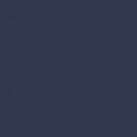
tar)
(11)
)
(29)