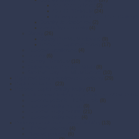
20 × 20 cm (v boxe)
(2)
40 x 40 PREMIUM
(24)
Obrúsky na príbor 40 × 32 cm (CutleryS
Obrúsky do zásobníkov
(2)
Zásobníky na obrúsky
(4)
Obrusy
(26)
Obrusy PREMIUM rolované
(9)
Rolované papierové obrusy
(17)
Papierové prestieranie
(4)
Rozetky
(6)
Rozetky PREMIUM
(10)
Stolové sukne Premium Airlaid
(8)
Stredové pásy PREMIUM farebné
(10)
Papierové tácky a servírovacie podložky
(29)
Papierové taniere
(23)
Pečenie - papier, košíčky, krajky
(71)
Cukrárenské košíčky na pečenie (do 220 st. Celzia
Papier na pečenie – hárky a role
(8)
Papierové krajky hranaté
(9)
Papierové krajky okrúhle
(21)
Papierové krajky oválne
(4)
Podnosy na obložené misy a chlebíčky
(13)
Hliníkové podnosy
(4)
Plastové podnosy
(6)