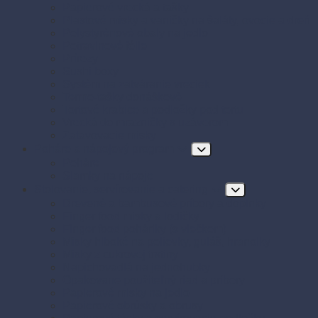
Papierové vrecká a tašky
Plastové misky a vaničky na šaláty, ovocie a dreň
Polystyrénové obaly na jedlo
Potravinové fólie
Prírezy
Sushi boxy
Systém na zatváranie vreciek
Termo-tašky donáškové
Tortové krabice a podložky pod tortu
Vrecká do mrazničky s uzáverom
Zatavovacie misky
Poháre a nápojový program
Poháre
Slamky na nápoje
Stolovanie, servírovanie a catering
Drevené a bambusové príbory a doplnky
Finger food misky a lodičky
Finger food poháriky (s viečkom)
Misky hlboké na polievky, guláš, hranolky
Misky z cukrovej trstiny
Napichovadlá na jednohubky
Opakovane použiteľný riad a príbory
Papierové misky na jedlo
Papierové obrúsky a obrusy