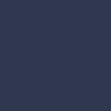
ky a obrusy
/
Papierové prestieranie