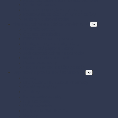
Papierové tácky a servírovacie podložky
Papierové taniere
Pečenie - papier, košíčky, krajky
Podnosy na obložené misy a chlebíčky
Taniere z cukrovej trstiny
Hygiena, ochrana a údržba prevádzky
Chrániče odevov
Čistiace prostriedky
FRE-PRO sitká do pisoára
Hubky, utierky, drôtenky a kefy
Hygienický papier a utierky
Jednorazové ochranné pomôcky
Mydlá a dávkovače mydla
Pracie prostriedky
Vrecia na odpad a sáčky do koša
Doplnkový a prevádzkový sortiment
Balóny
BIO KOZMETIKA Green Pharmacy
Celofánové sáčky
Gumičky
Kancelárske potreby
Lepiace pásky
Párty dekorácie
Párty sada SMILING Face
Sviečky