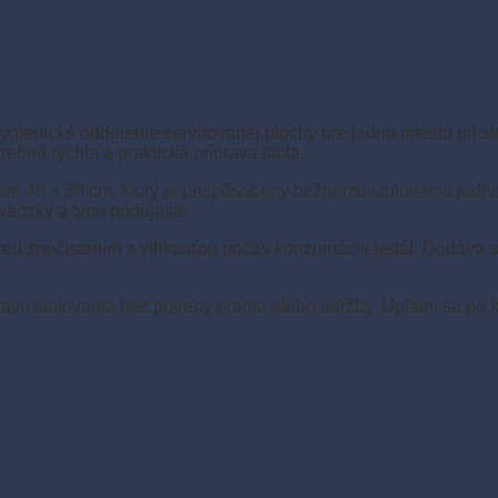
ygienické oddelenie servírovanej plochy pre jedno miesto pri st
rebná rýchla a praktická príprava stola.
re 40 × 30 cm, ktorý je prispôsobený bežnému stolovaniu jedné
vádzky a typu podujatia.
pred znečistením a vlhkosťou počas konzumácie jedál. Dodáva s
ravu stolovania bez potreby prania alebo údržby. Uplatní sa pri 