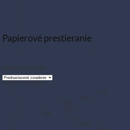
Termo pásky a kotúčiky do pokladní a pre e-kasy
Veľká noc
Vianoce
Zipsové (ZIP) vrecká
Zipsové (ZIP) vrecká s eurozávesom
Papierové prestieranie
Domov
/
Stolovanie, servírovanie a catering
/
Papierové obrús
Filter
Showing all 4 results
Kategórie produktov
Drevené a bambusové príbory a doplnky
(70)
Bambusové napichovadlá
(20)
Drevené špáradlá
(10)
Príbory a miešadlá
(30)
Špajdle
(10)
Finger food misky a lodičky
(7)
Finger food poháriky (s viečkom)
(15)
Misky hlboké na polievky, guláš, hranolky
(5)