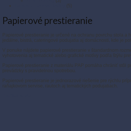
XPS podnosy
(3)
Taniere z cukrovej trstiny
(5)
Papierové prestieranie
Papierové prestieranie je určené na ochranu povrchu stola a h
jedálne, bistrá, cateringové podujatia aj domácnosti, kde je pot
V ponuke nájdete papierové prestieranie v štandardnom rozme
vyhotovenia aj tematické alebo grafické motívy podľa štýlu pre
Papierové prestieranie z materiálu PAP pomáha chrániť stôl 
prevádzky s pravidelnou spotrebou.
Papierové prestieranie je jednorazové riešenie pre rýchlu príp
raňajkovom servise, rautoch aj tematických podujatiach.
Prečítať si viac