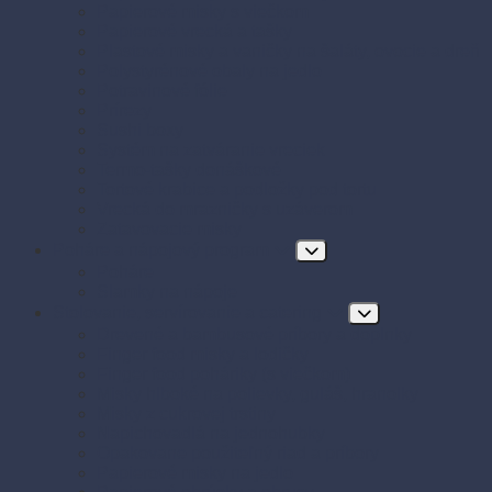
Papierové misky s viečkom
Papierové vrecká a tašky
Plastové misky a vaničky na šaláty, ovocie a dreň
Polystyrénové obaly na jedlo
Potravinové fólie
Prírezy
Sushi boxy
Systém na zatváranie vreciek
Termo-tašky donáškové
Tortové krabice a podložky pod tortu
Vrecká do mrazničky s uzáverom
Zatavovacie misky
Poháre a nápojový program
Poháre
Slamky na nápoje
Stolovanie, servírovanie a catering
Drevené a bambusové príbory a doplnky
Finger food misky a lodičky
Finger food poháriky (s viečkom)
Misky hlboké na polievky, guláš, hranolky
Misky z cukrovej trstiny
Napichovadlá na jednohubky
Opakovane použiteľný riad a príbory
Papierové misky na jedlo