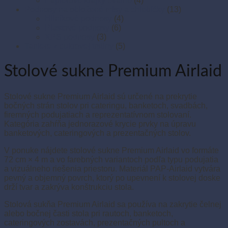
Papierové krajky oválne
(4)
Podnosy na obložené misy a chlebíčky
(13)
Hliníkové podnosy
(4)
Plastové podnosy
(6)
XPS podnosy
(3)
Taniere z cukrovej trstiny
(5)
Stolové sukne Premium Airlaid
Stolové sukne Premium Airlaid sú určené na prekrytie
bočných strán stolov pri cateringu, banketoch, svadbách,
firemných podujatiach a reprezentatívnom stolovaní.
Kategória zahŕňa jednorazové krycie prvky na úpravu
banketových, cateringových a prezentačných stolov.
V ponuke nájdete stolové sukne Premium Airlaid vo formáte
72 cm × 4 m a vo farebných variantoch podľa typu podujatia
a vizuálneho riešenia priestoru. Materiál PAP-Airlaid vytvára
pevný a objemný povrch, ktorý po upevnení k stolovej doske
drží tvar a zakrýva konštrukciu stola.
Stolová sukňa Premium Airlaid sa používa na zakrytie čelnej
alebo bočnej časti stola pri rautoch, banketoch,
cateringových zostavách, prezentačných pultoch a