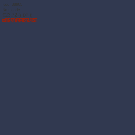
Kód: 88905
Na sklade
€
23.72
(s DPH)
Pridať do košíka