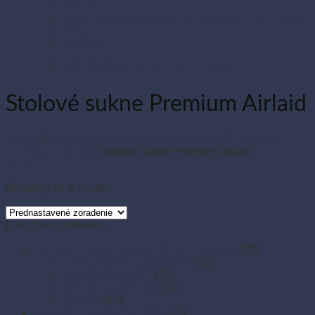
Sviečky
Termo pásky a kotúčiky do pokladní a pre e-kasy
Veľká noc
Vianoce
Zipsové (ZIP) vrecká
Zipsové (ZIP) vrecká s eurozávesom
Stolové sukne Premium Airlaid
Domov
/
Stolovanie, servírovanie a catering
/
Papierové
obrúsky a obrusy
/
Stolové sukne Premium Airlaid
Filter
Showing all 8 results
Kategórie produktov
Drevené a bambusové príbory a doplnky
(70)
Bambusové napichovadlá
(20)
Drevené špáradlá
(10)
Príbory a miešadlá
(30)
Špajdle
(10)
Finger food misky a lodičky
(7)