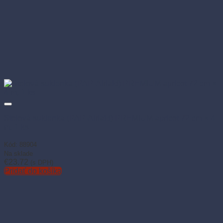
Stolová sukienka (PAP-Airlaid) PREMIUM apricot 72 cm × 4
m, 1 ks
Kód: 88904
Na sklade
€
23.72
(s DPH)
Pridať do košíka