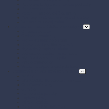
Papierové obrúsky a obrusy
Papierové tácky a servírovacie podložky
Papierové taniere
Pečenie - papier, košíčky, krajky
Podnosy na obložené misy a chlebíčky
Taniere z cukrovej trstiny
Hygiena, ochrana a údržba prevádzky
Chrániče odevov
Čistiace prostriedky
FRE-PRO sitká do pisoára
Hubky, utierky, drôtenky a kefy
Hygienický papier a utierky
Jednorazové ochranné pomôcky
Mydlá a dávkovače mydla
Pracie prostriedky
Vrecia na odpad a sáčky do koša
Doplnkový a prevádzkový sortiment
Balóny
BIO KOZMETIKA Green Pharmacy
Celofánové sáčky
Gumičky
Kancelárske potreby
Lepiace pásky
Párty dekorácie
Párty sada SMILING Face