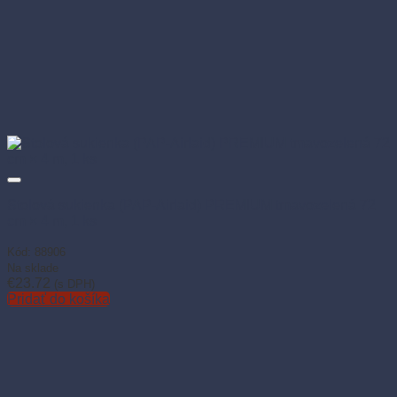
Stolová sukienka (PAP-Airlaid) PREMIUM tmavozelená 72
cm × 4 m, 1 ks
Kód: 88906
Na sklade
€
23.72
(s DPH)
Pridať do košíka