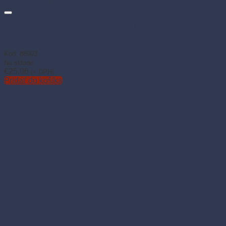
Stolová sukienka (PAP-Airlaid) PREMIUM tmavomodrá 72
cm × 4 m, 1 ks
Kód: 88903
Na sklade
€
25.06
(s DPH)
Pridať do košíka