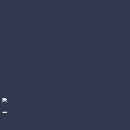
Stolová sukienka (PAP-Airlaid) PREMIUM béžová 72 cm × 4
m, 1 ks