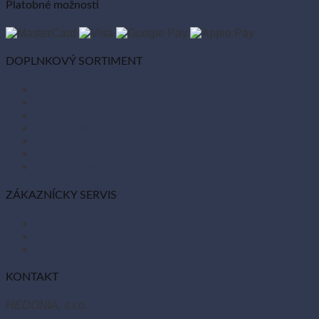
Platobné možnosti
DOPLNKOVÝ SORTIMENT
Balóny
Párty dekorácie
Sviečky
Kancelárske potreby
Veľká noc
Vianoce
Bio kozmetika
ZÁKAZNÍCKY SERVIS
Obchodné podmienky
Reklamácie a vrátenie tovaru
Odstúpiť od zmluvy tu
KONTAKT
HEDONIA, s.r.o.