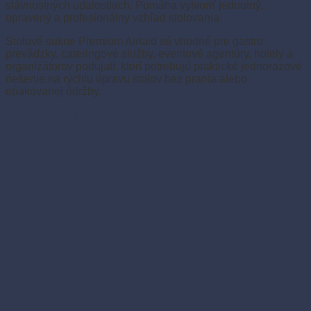
slávnostných udalostiach. Pomáha vytvoriť jednotný,
upravený a profesionálny vzhľad stolovania.
Stolové sukne Premium Airlaid sú vhodné pre gastro
prevádzky, cateringové služby, eventové agentúry, hotely a
organizátorov podujatí, ktorí potrebujú praktické jednorazové
riešenie na rýchlu úpravu stolov bez prania alebo
opakovanej údržby.
Prečítať si viac