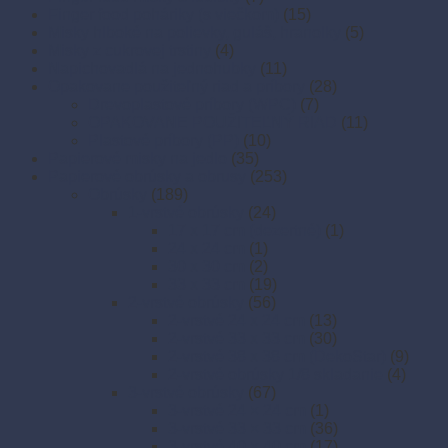
Finger food poháriky (s viečkom)
(15)
Misky hlboké na polievky, guláš, hranolky
(5)
Misky z cukrovej trstiny
(4)
Napichovadlá na jednohubky
(11)
Opakovane použiteľný riad a príbory
(28)
Drevoplastové príbory (WPC)
(7)
OPAKOVANE POUŽITEĽNÝ RIAD
(11)
Plastové príbory (PP)
(10)
Papierové misky na jedlo
(35)
Papierové obrúsky a obrusy
(253)
Obrúsky
(189)
1-vrstvé obrúsky
(24)
17 x 17 cm (dezertné)
(1)
24 x 24 cm
(1)
30 x 30 cm
(2)
33 x 33 cm
(19)
2-vrstvé obrúsky
(56)
2-vrstvé 24 x 24 cm
(13)
2-vrstvé 33 x 33 cm
(30)
2-vrstvé 38 x 38 cm (DekoStar)
(9)
2-vrstvé obrúsky 1/8 skladanie
(4)
3-vrstvé obrúsky
(67)
3-vrstvé 24 × 24 cm
(1)
3-vrstvé 33 × 33 cm
(36)
3-vrstvé 40 × 40 cm
(17)