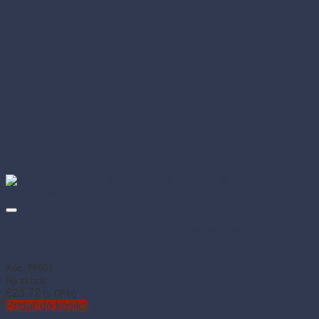
Stolová sukienka (PAP-Airlaid) PREMIUM červená 72 cm ×
4 m, 1 ks
Kód: 88901
Na sklade
€
23.72
(s DPH)
Pridať do košíka