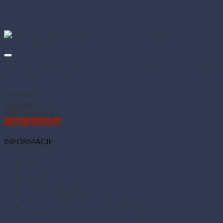
Stolová sukienka (PAP-Airlaid) PREMIUM žltozelená 72 cm
× 4 m, 1 ks
Kód: 88917
Na sklade
€
23.72
(s DPH)
Pridať do košíka
INFORMÁCIE
O nás
Články
Kontakt
Tabuľka vlastností
Ochrana osobných údajov
Zásady používania súborov cookies