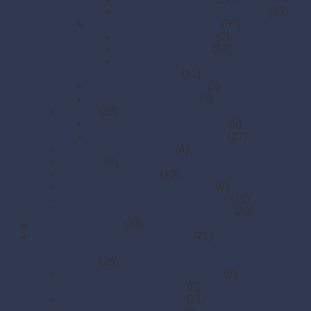
3-vrstvé obrúsky 1/8 skladanie
(13)
Obrúsky airlaid PREMIUM
(37)
20 × 20 cm (v boxe)
(2)
40 x 40 PREMIUM
(24)
Obrúsky na príbor 40 × 32 cm
(CutleryStar)
(11)
Obrúsky do zásobníkov
(2)
Zásobníky na obrúsky
(4)
Obrusy
(26)
Obrusy PREMIUM rolované
(9)
Rolované papierové obrusy
(17)
Papierové prestieranie
(4)
Rozetky
(6)
Rozetky PREMIUM
(10)
Stolové sukne Premium Airlaid
(8)
Stredové pásy PREMIUM farebné
(10)
Papierové tácky a servírovacie podložky
(29)
Papierové taniere
(23)
Pečenie - papier, košíčky, krajky
(71)
Cukrárenské košíčky na pečenie (do 220 st.
Celzia)
(29)
Papier na pečenie – hárky a role
(8)
Papierové krajky hranaté
(9)
Papierové krajky okrúhle
(21)