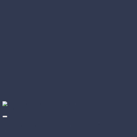
Stolová sukienka (PAP-Airlaid) PREMIUM žltá 72 cm × 4 m,
1 ks