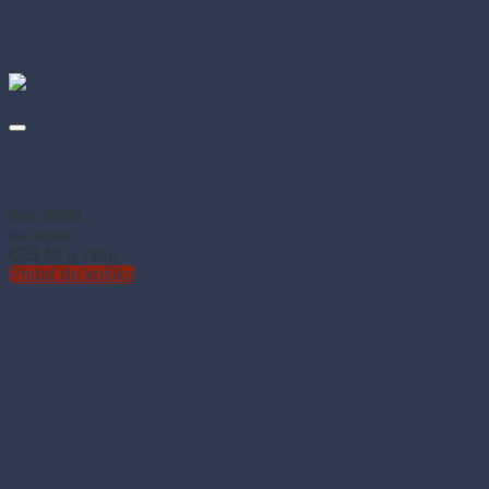
Stolová sukienka (PAP-Airlaid) PREMIUM biela 72 cm × 4 m,
1 ks
Kód: 88900
Na sklade
€
23.49
(s DPH)
Pridať do košíka