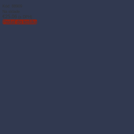
Kód: 88909
Na sklade
€
25.06
(s DPH)
Pridať do košíka