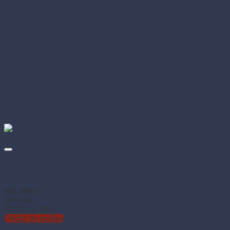
Stolová sukienka (PAP-Airlaid) PREMIUM tmavozelená 72
cm × 4 m, 1 ks
Kód: 88906
Na sklade
€
23.72
(s DPH)
Pridať do košíka