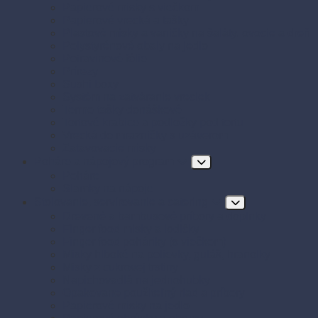
Papierové misky s viečkom
Papierové vrecká a tašky
Plastové misky a vaničky na šaláty, ovocie a dreň
Polystyrénové obaly na jedlo
Potravinové fólie
Prírezy
Sushi boxy
Systém na zatváranie vreciek
Termo-tašky donáškové
Tortové krabice a podložky pod tortu
Vrecká do mrazničky s uzáverom
Zatavovacie misky
Poháre a nápojový program
Poháre
Slamky na nápoje
Stolovanie, servírovanie a catering
Drevené a bambusové príbory a doplnky
Finger food misky a lodičky
Finger food poháriky (s viečkom)
Misky hlboké na polievky, guláš, hranolky
Misky z cukrovej trstiny
Napichovadlá na jednohubky
Opakovane použiteľný riad a príbory
Papierové misky na jedlo