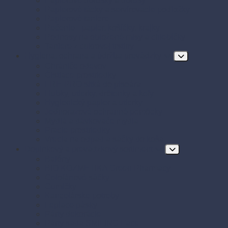
Papierové obrúsky a obrusy
Papierové tácky a servírovacie podložky
Papierové taniere
Pečenie - papier, košíčky, krajky
Podnosy na obložené misy a chlebíčky
Taniere z cukrovej trstiny
Hygiena, ochrana a údržba prevádzky
Chrániče odevov
Čistiace prostriedky
FRE-PRO sitká do pisoára
Hubky, utierky, drôtenky a kefy
Hygienický papier a utierky
Jednorazové ochranné pomôcky
Mydlá a dávkovače mydla
Pracie prostriedky
Vrecia na odpad a sáčky do koša
Doplnkový a prevádzkový sortiment
Balóny
BIO KOZMETIKA Green Pharmacy
Celofánové sáčky
Gumičky
Kancelárske potreby
Lepiace pásky
Párty dekorácie
Párty sada SMILING Face