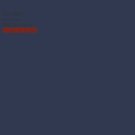
4 m, 1 ks
Kód: 88901
Na sklade
€
23.72
(s DPH)
Pridať do košíka