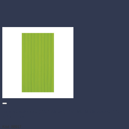
Stolová sukienka (PAP-Airlaid) PREMIUM žltozelená 72 cm
× 4 m, 1 ks
Kód: 88917