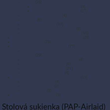
Obrusy
(26)
Obrusy PREMIUM rolované
(9)
Rolované papierové obrusy
(17)
Papierové prestieranie
(4)
Rozetky
(6)
Rozetky PREMIUM
(10)
Stolové sukne Premium Airlaid
(8)
Stredové pásy PREMIUM farebné
(10)
Papierové tácky a servírovacie podložky
(29)
Papierové taniere
(23)
Pečenie - papier, košíčky, krajky
(71)
Cukrárenské košíčky na pečenie (do 220 st.
Celzia)
(29)
Papier na pečenie – hárky a role
(8)
Papierové krajky hranaté
(9)
Papierové krajky okrúhle
(21)
Papierové krajky oválne
(4)
Podnosy na obložené misy a chlebíčky
(13)
Hliníkové podnosy
(4)
Plastové podnosy
(6)
XPS podnosy
(3)
Taniere z cukrovej trstiny
(5)
Stolová sukienka (PAP-Airlaid)