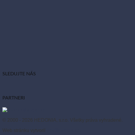
SLEDUJTE NÁS
PARTNERI
© 2000 - 2026 HEDONIA, s.r.o. Všetky práva vyhradené.
Web stránku vytvoril
nevilleweb s.r.o.