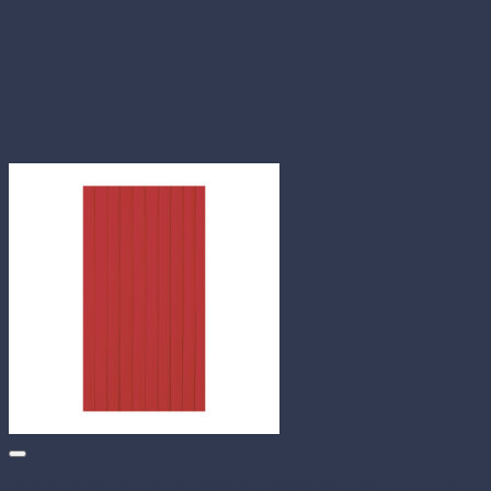
Stolová sukienka (PAP-Airlaid) PREMIUM červená 72 cm ×