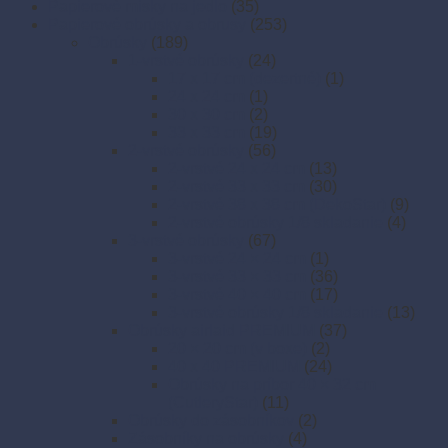
Papierové misky na jedlo
(35)
Papierové obrúsky a obrusy
(253)
Obrúsky
(189)
1-vrstvé obrúsky
(24)
17 x 17 cm (dezertné)
(1)
24 x 24 cm
(1)
30 x 30 cm
(2)
33 x 33 cm
(19)
2-vrstvé obrúsky
(56)
2-vrstvé 24 x 24 cm
(13)
2-vrstvé 33 x 33 cm
(30)
2-vrstvé 38 x 38 cm (DekoStar)
(9)
2-vrstvé obrúsky 1/8 skladanie
(4)
3-vrstvé obrúsky
(67)
3-vrstvé 24 × 24 cm
(1)
3-vrstvé 33 × 33 cm
(36)
3-vrstvé 40 × 40 cm
(17)
3-vrstvé obrúsky 1/8 skladanie
(13)
Obrúsky airlaid PREMIUM
(37)
20 × 20 cm (v boxe)
(2)
40 x 40 PREMIUM
(24)
Obrúsky na príbor 40 × 32 cm
(CutleryStar)
(11)
Obrúsky do zásobníkov
(2)
Zásobníky na obrúsky
(4)