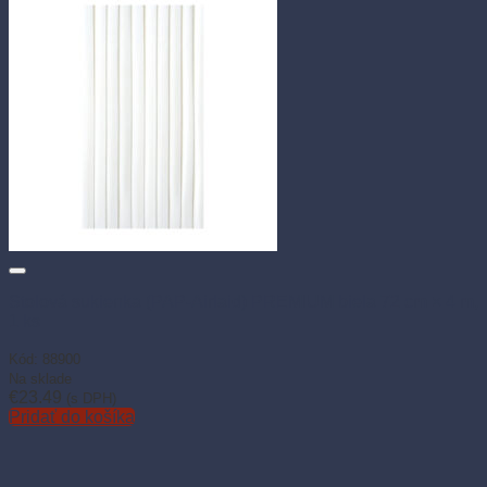
Stolová sukienka (PAP-Airlaid) PREMIUM biela 72 cm × 4 m,
1 ks
Kód: 88900
Na sklade
€
23.49
(s DPH)
Pridať do košíka