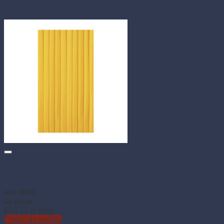
Stolová sukienka (PAP-Airlaid) PREMIUM žltá 72 cm × 4 m,
1 ks
Kód: 88905
Na sklade
€
23.72
(s DPH)
Pridať do košíka