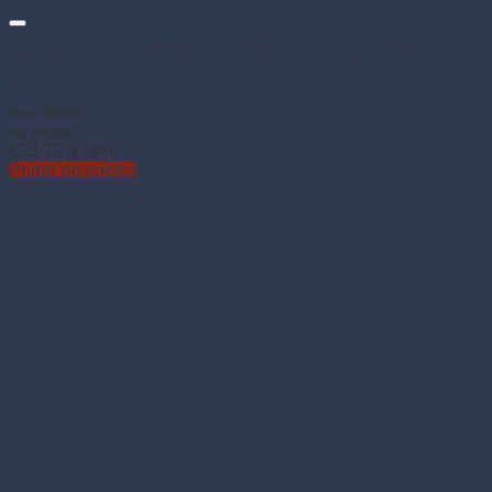
Stolová sukienka (PAP-Airlaid) PREMIUM apricot 72 cm × 4
m, 1 ks
Kód: 88904
Na sklade
€
23.72
(s DPH)
Pridať do košíka