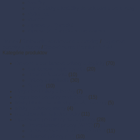
Sviečky
Termo pásky a kotúčiky do pokladní a pre e-kasy
Veľká noc
Vianoce
Zipsové (ZIP) vrecká
Zipsové (ZIP) vrecká s eurozávesom
Domov
/
Stolovanie, servírovanie a catering
/
Papierové
obrúsky a obrusy
/
Stolové sukne Premium Airlaid
Kategórie produktov
Drevené a bambusové príbory a doplnky
(70)
Bambusové napichovadlá
(20)
Drevené špáradlá
(10)
Príbory a miešadlá
(30)
Špajdle
(10)
Finger food misky a lodičky
(7)
Finger food poháriky (s viečkom)
(15)
Misky hlboké na polievky, guláš, hranolky
(5)
Misky z cukrovej trstiny
(4)
Napichovadlá na jednohubky
(11)
Opakovane použiteľný riad a príbory
(28)
Drevoplastové príbory (WPC)
(7)
OPAKOVANE POUŽITEĽNÝ RIAD
(11)
Plastové príbory (PP)
(10)