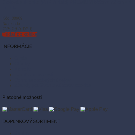
Stolová sukienka (PAP-Airlaid) PREMIUM béžová 72 cm × 4
m, 1 ks
Kód: 88909
Na sklade
€
25.06
(s DPH)
Pridať do košíka
INFORMÁCIE
O nás
Články
Kontakt
Tabuľka vlastností
Ochrana osobných údajov
Zásady používania súborov cookies
Platobné možnosti
DOPLNKOVÝ SORTIMENT
Balóny