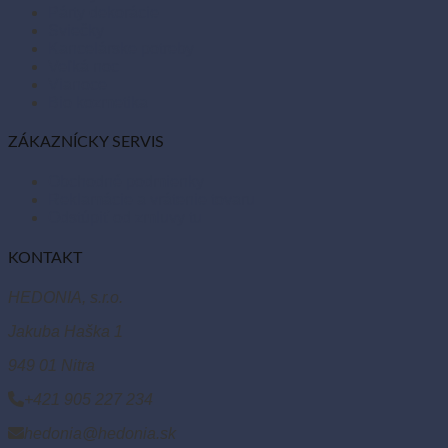
Párty dekorácie
Sviečky
Kancelárske potreby
Veľká noc
Vianoce
Bio kozmetika
ZÁKAZNÍCKY SERVIS
Obchodné podmienky
Reklamácie a vrátenie tovaru
Odstúpiť od zmluvy tu
KONTAKT
HEDONIA, s.r.o.
Jakuba Haška 1
949 01 Nitra
+421 905 227 234
hedonia@hedonia.sk