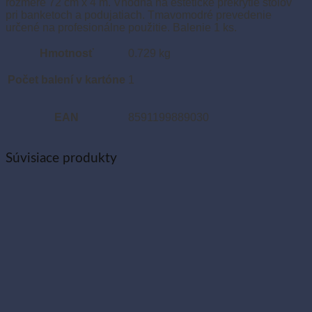
rozmere 72 cm x 4 m. Vhodná na estetické prekrytie stolov
pri banketoch a podujatiach. Tmavomodré prevedenie
určené na profesionálne použitie. Balenie 1 ks.
Hmotnosť
0.729 kg
Počet balení v kartóne
1
EAN
8591199889030
Súvisiace produkty