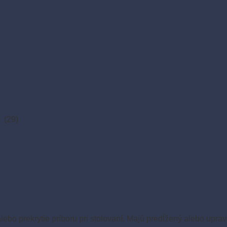
)
(29)
ebo prekrytie príboru pri stolovaní. Majú predĺžený alebo uprav