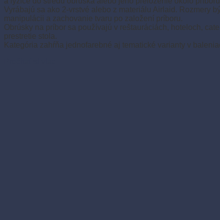
a lyžice do stredu obrúska alebo jeho preloženie okolo príboru
Vyrábajú sa ako 2-vrstvé alebo z materiálu Airlaid. Rozmery 
manipulácii a zachovanie tvaru po založení príboru.
Obrúsky na príbor sa používajú v reštauráciách, hoteloch, ca
prestretie stola.
Kategória zahŕňa jednofarebné aj tematické varianty v balen
Prečítať si viac