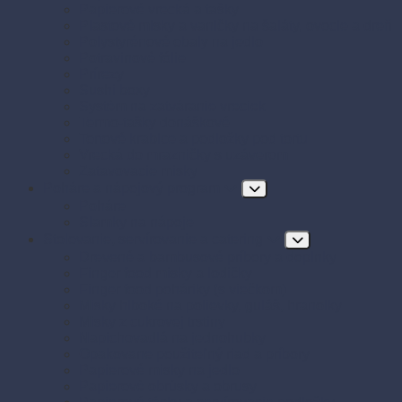
Papierové vrecká a tašky
Plastové misky a vaničky na šaláty, ovocie a dreň
Polystyrénové obaly na jedlo
Potravinové fólie
Prírezy
Sushi boxy
Systém na zatváranie vreciek
Termo-tašky donáškové
Tortové krabice a podložky pod tortu
Vrecká do mrazničky s uzáverom
Zatavovacie misky
Poháre a nápojový program
Poháre
Slamky na nápoje
Stolovanie, servírovanie a catering
Drevené a bambusové príbory a doplnky
Finger food misky a lodičky
Finger food poháriky (s viečkom)
Misky hlboké na polievky, guláš, hranolky
Misky z cukrovej trstiny
Napichovadlá na jednohubky
Opakovane použiteľný riad a príbory
Papierové misky na jedlo
Papierové obrúsky a obrusy