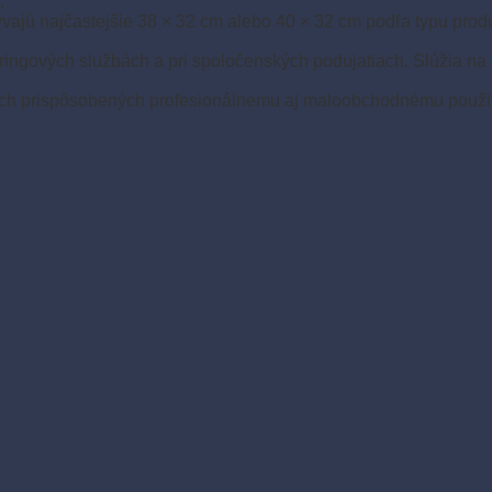
.
bývajú najčastejšie 38 × 32 cm alebo 40 × 32 cm podľa typu pro
teringových službách a pri spoločenských podujatiach. Slúžia n
iach prispôsobených profesionálnemu aj maloobchodnému použiti