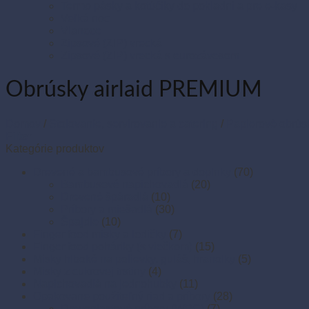
Termo pásky a kotúčiky do pokladní a pre e-kasy
Veľká noc
Vianoce
Zipsové (ZIP) vrecká
Zipsové (ZIP) vrecká s eurozávesom
Obrúsky airlaid PREMIUM
Domov
/
Stolovanie, servírovanie a catering
/
Papierové obrús
Filter
Kategórie produktov
Drevené a bambusové príbory a doplnky
(70)
Bambusové napichovadlá
(20)
Drevené špáradlá
(10)
Príbory a miešadlá
(30)
Špajdle
(10)
Finger food misky a lodičky
(7)
Finger food poháriky (s viečkom)
(15)
Misky hlboké na polievky, guláš, hranolky
(5)
Misky z cukrovej trstiny
(4)
Napichovadlá na jednohubky
(11)
Opakovane použiteľný riad a príbory
(28)
Drevoplastové príbory (WPC)
(7)