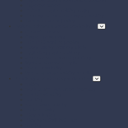
Papierové tácky a servírovacie podložky
Papierové taniere
Pečenie - papier, košíčky, krajky
Podnosy na obložené misy a chlebíčky
Taniere z cukrovej trstiny
Hygiena, ochrana a údržba prevádzky
Chrániče odevov
Čistiace prostriedky
FRE-PRO sitká do pisoára
Hubky, utierky, drôtenky a kefy
Hygienický papier a utierky
Jednorazové ochranné pomôcky
Mydlá a dávkovače mydla
Pracie prostriedky
Vrecia na odpad a sáčky do koša
Doplnkový a prevádzkový sortiment
Balóny
BIO KOZMETIKA Green Pharmacy
Celofánové sáčky
Gumičky
Kancelárske potreby
Lepiace pásky
Párty dekorácie
Párty sada SMILING Face
Sviečky