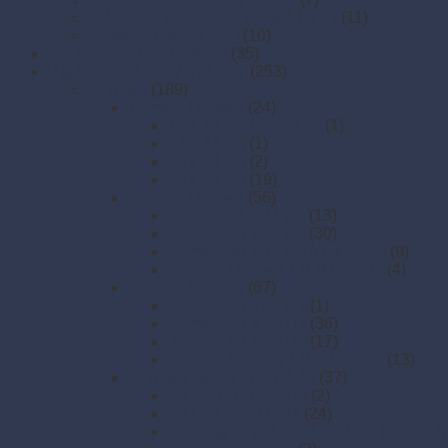
OPAKOVANE POUŽITEĽNÝ RIAD
(11)
Plastové príbory (PP)
(10)
Papierové misky na jedlo
(35)
Papierové obrúsky a obrusy
(253)
Obrúsky
(189)
1-vrstvé obrúsky
(24)
17 x 17 cm (dezertné)
(1)
24 x 24 cm
(1)
30 x 30 cm
(2)
33 x 33 cm
(19)
2-vrstvé obrúsky
(56)
2-vrstvé 24 x 24 cm
(13)
2-vrstvé 33 x 33 cm
(30)
2-vrstvé 38 x 38 cm (DekoStar)
(9)
2-vrstvé obrúsky 1/8 skladanie
(4)
3-vrstvé obrúsky
(67)
3-vrstvé 24 × 24 cm
(1)
3-vrstvé 33 × 33 cm
(36)
3-vrstvé 40 × 40 cm
(17)
3-vrstvé obrúsky 1/8 skladanie
(13)
Obrúsky airlaid PREMIUM
(37)
20 × 20 cm (v boxe)
(2)
40 x 40 PREMIUM
(24)
Obrúsky na príbor 40 × 32 cm (CutleryS