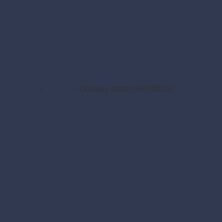
ky a obrusy
/
Obrúsky
/
Obrúsky airlaid PREMIUM