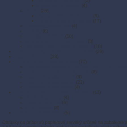
Obrúsky do zásobníkov
(2)
Zásobníky na obrúsky
(4)
Obrusy
(26)
Obrusy PREMIUM rolované
(9)
Rolované papierové obrusy
(17)
Papierové prestieranie
(4)
Rozetky
(6)
Rozetky PREMIUM
(10)
Stolové sukne Premium Airlaid
(8)
Stredové pásy PREMIUM farebné
(10)
Papierové tácky a servírovacie podložky
(29)
Papierové taniere
(23)
Pečenie - papier, košíčky, krajky
(71)
Cukrárenské košíčky na pečenie (do 220 st. Celzia
Papier na pečenie – hárky a role
(8)
Papierové krajky hranaté
(9)
Papierové krajky okrúhle
(21)
Papierové krajky oválne
(4)
Podnosy na obložené misy a chlebíčky
(13)
Hliníkové podnosy
(4)
Plastové podnosy
(6)
XPS podnosy
(3)
Taniere z cukrovej trstiny
(5)
Obrúsky na príbor sú papierové servítky určené na zabalenie al