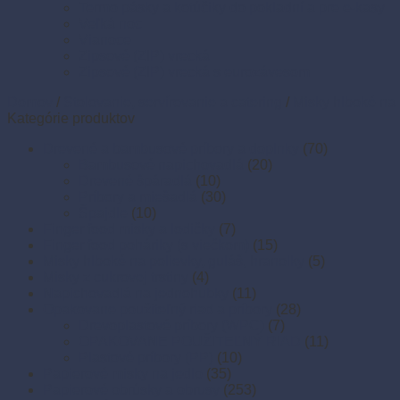
Termo pásky a kotúčiky do pokladní a pre e-kasy
Veľká noc
Vianoce
Zipsové (ZIP) vrecká
Zipsové (ZIP) vrecká s eurozávesom
Domov
/
Stolovanie, servírovanie a catering
/
Misky hlboké na 
Kategórie produktov
Drevené a bambusové príbory a doplnky
(70)
Bambusové napichovadlá
(20)
Drevené špáradlá
(10)
Príbory a miešadlá
(30)
Špajdle
(10)
Finger food misky a lodičky
(7)
Finger food poháriky (s viečkom)
(15)
Misky hlboké na polievky, guláš, hranolky
(5)
Misky z cukrovej trstiny
(4)
Napichovadlá na jednohubky
(11)
Opakovane použiteľný riad a príbory
(28)
Drevoplastové príbory (WPC)
(7)
OPAKOVANE POUŽITEĽNÝ RIAD
(11)
Plastové príbory (PP)
(10)
Papierové misky na jedlo
(35)
Papierové obrúsky a obrusy
(253)