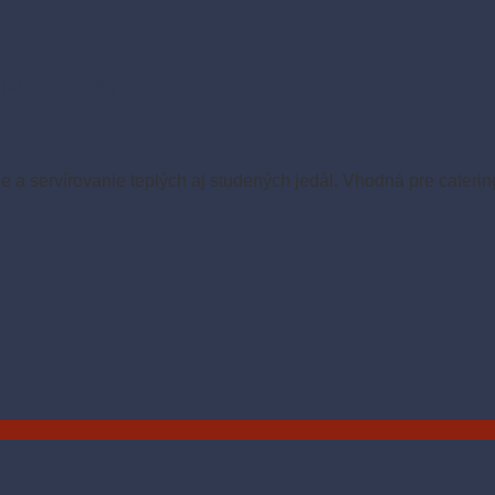
guláš, hranolky
 a servírovanie teplých aj studených jedál. Vhodná pre caterin