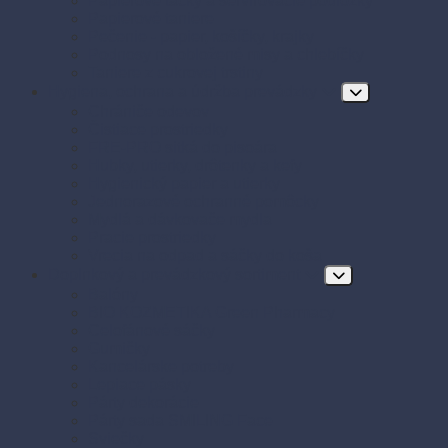
Papierové tácky a servírovacie podložky
Papierové taniere
Pečenie - papier, košíčky, krajky
Podnosy na obložené misy a chlebíčky
Taniere z cukrovej trstiny
Hygiena, ochrana a údržba prevádzky
Chrániče odevov
Čistiace prostriedky
FRE-PRO sitká do pisoára
Hubky, utierky, drôtenky a kefy
Hygienický papier a utierky
Jednorazové ochranné pomôcky
Mydlá a dávkovače mydla
Pracie prostriedky
Vrecia na odpad a sáčky do koša
Doplnkový a prevádzkový sortiment
Balóny
BIO KOZMETIKA Green Pharmacy
Celofánové sáčky
Gumičky
Kancelárske potreby
Lepiace pásky
Párty dekorácie
Párty sada SMILING Face
Sviečky