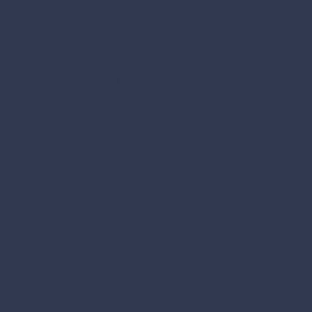
polievky, guláš, hranolky