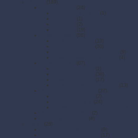
Obrúsky
(189)
1-vrstvé obrúsky
(24)
17 x 17 cm (dezertné)
(1)
24 x 24 cm
(1)
30 x 30 cm
(2)
33 x 33 cm
(19)
2-vrstvé obrúsky
(56)
2-vrstvé 24 x 24 cm
(13)
2-vrstvé 33 x 33 cm
(30)
2-vrstvé 38 x 38 cm (DekoStar)
(9)
2-vrstvé obrúsky 1/8 skladanie
(4)
3-vrstvé obrúsky
(67)
3-vrstvé 24 × 24 cm
(1)
3-vrstvé 33 × 33 cm
(36)
3-vrstvé 40 × 40 cm
(17)
3-vrstvé obrúsky 1/8 skladanie
(13)
Obrúsky airlaid PREMIUM
(37)
20 × 20 cm (v boxe)
(2)
40 x 40 PREMIUM
(24)
Obrúsky na príbor 40 × 32 cm (CutleryS
Obrúsky do zásobníkov
(2)
Zásobníky na obrúsky
(4)
Obrusy
(26)
Obrusy PREMIUM rolované
(9)
Rolované papierové obrusy
(17)