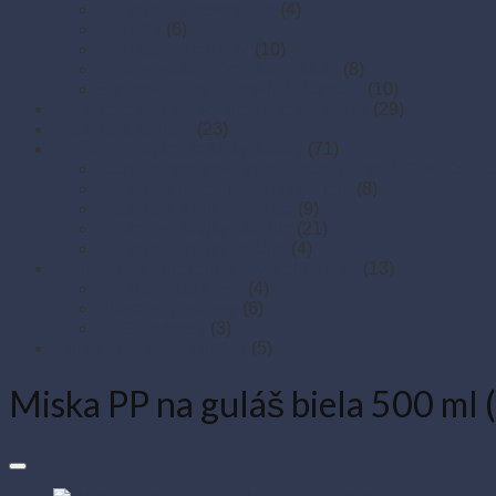
Papierové prestieranie
(4)
Rozetky
(6)
Rozetky PREMIUM
(10)
Stolové sukne Premium Airlaid
(8)
Stredové pásy PREMIUM farebné
(10)
Papierové tácky a servírovacie podložky
(29)
Papierové taniere
(23)
Pečenie - papier, košíčky, krajky
(71)
Cukrárenské košíčky na pečenie (do 220 st. Celzia
Papier na pečenie – hárky a role
(8)
Papierové krajky hranaté
(9)
Papierové krajky okrúhle
(21)
Papierové krajky oválne
(4)
Podnosy na obložené misy a chlebíčky
(13)
Hliníkové podnosy
(4)
Plastové podnosy
(6)
XPS podnosy
(3)
Taniere z cukrovej trstiny
(5)
Miska PP na guláš biela 500 ml 