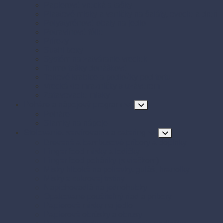
Papierové vrecká a tašky
Plastové misky a vaničky na šaláty, ovocie a dreň
Polystyrénové obaly na jedlo
Potravinové fólie
Prírezy
Sushi boxy
Systém na zatváranie vreciek
Termo-tašky donáškové
Tortové krabice a podložky pod tortu
Vrecká do mrazničky s uzáverom
Zatavovacie misky
Poháre a nápojový program
Poháre
Slamky na nápoje
Stolovanie, servírovanie a catering
Drevené a bambusové príbory a doplnky
Finger food misky a lodičky
Finger food poháriky (s viečkom)
Misky hlboké na polievky, guláš, hranolky
Misky z cukrovej trstiny
Napichovadlá na jednohubky
Opakovane použiteľný riad a príbory
Papierové misky na jedlo
Papierové obrúsky a obrusy