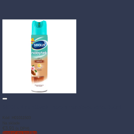
SIDOLUX na nábytok – sprej s mandľovou vôňou 350ml
Kód: H01011503
Na sklade
€
3.91
(s DPH)
Pridať do košíka