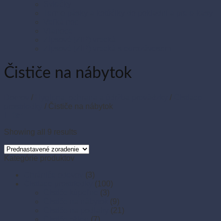
Sviečky
Termo pásky a kotúčiky do pokladní a pre e-kasy
Veľká noc
Vianoce
Zipsové (ZIP) vrecká
Zipsové (ZIP) vrecká s eurozávesom
Čističe na nábytok
Domov
/
Hygiena, ochrana a údržba prevádzky
/
Čistiace
prostriedky
/
Čističe na nábytok
Filter
Showing all 9 results
Kategórie produktov
Chrániče odevov
(3)
Čistiace prostriedky
(100)
Čističe kúpeľne
(3)
Čističe na nábytok
(9)
Čističe na podlahy
(21)
Čističe okien
(7)