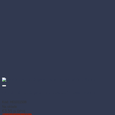
SIDOLUX na nábytok – rozprašovač Classic 400ml
Kód: H01011508
Na sklade
€
3.55
(s DPH)