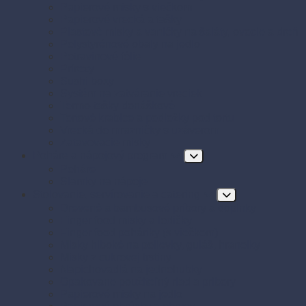
Papierové misky s viečkom
Papierové vrecká a tašky
Plastové misky a vaničky na šaláty, ovocie a dreň
Polystyrénové obaly na jedlo
Potravinové fólie
Prírezy
Sushi boxy
Systém na zatváranie vreciek
Termo-tašky donáškové
Tortové krabice a podložky pod tortu
Vrecká do mrazničky s uzáverom
Zatavovacie misky
Poháre a nápojový program
Poháre
Slamky na nápoje
Stolovanie, servírovanie a catering
Drevené a bambusové príbory a doplnky
Finger food misky a lodičky
Finger food poháriky (s viečkom)
Misky hlboké na polievky, guláš, hranolky
Misky z cukrovej trstiny
Napichovadlá na jednohubky
Opakovane použiteľný riad a príbory
Papierové misky na jedlo