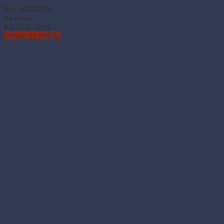
Kód: H01011502
Na sklade
€
3.91
(s DPH)
Pridať do košíka