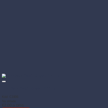
Gold Wax čistič nábytku 400 ml
Kód: C1906
Na sklade
€
2.00
(s DPH)