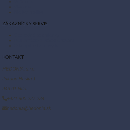
Veľká noc
Vianoce
Bio kozmetika
ZÁKAZNÍCKY SERVIS
Obchodné podmienky
Reklamácie a vrátenie tovaru
Odstúpiť od zmluvy tu
KONTAKT
HEDONIA, s.r.o.
Jakuba Haška 1
949 01 Nitra
+421 905 227 234
hedonia@hedonia.sk