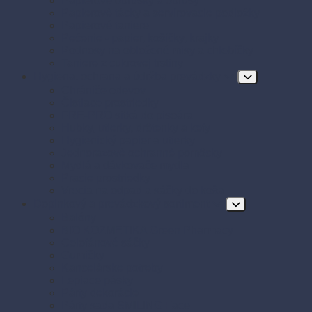
Papierové obrúsky a obrusy
Papierové tácky a servírovacie podložky
Papierové taniere
Pečenie - papier, košíčky, krajky
Podnosy na obložené misy a chlebíčky
Taniere z cukrovej trstiny
Hygiena, ochrana a údržba prevádzky
Chrániče odevov
Čistiace prostriedky
FRE-PRO sitká do pisoára
Hubky, utierky, drôtenky a kefy
Hygienický papier a utierky
Jednorazové ochranné pomôcky
Mydlá a dávkovače mydla
Pracie prostriedky
Vrecia na odpad a sáčky do koša
Doplnkový a prevádzkový sortiment
Balóny
BIO KOZMETIKA Green Pharmacy
Celofánové sáčky
Gumičky
Kancelárske potreby
Lepiace pásky
Párty dekorácie
Párty sada SMILING Face