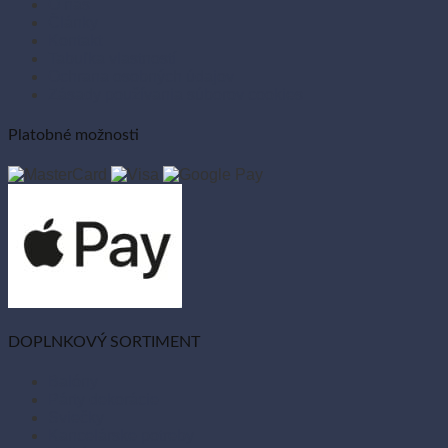
O nás
Články
Kontakt
Tabuľka vlastností
Ochrana osobných údajov
Zásady používania súborov cookies
Platobné možnosti
DOPLNKOVÝ SORTIMENT
Balóny
Párty dekorácie
Sviečky
Kancelárske potreby