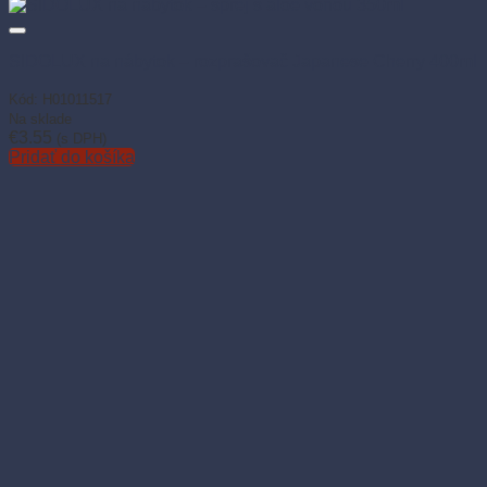
SIDOLUX na nábytok – rozprašovač Japanese Cherry 400ml
Kód: H01011517
Na sklade
€
3.55
(s DPH)
Pridať do košíka