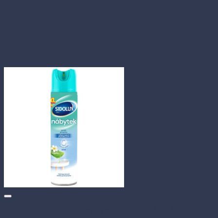
SIDOLUX na nábytok – sprej s aloe vôňou 350ml