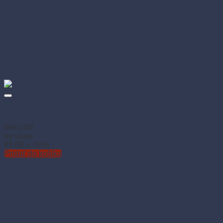
Pronto čistič nábytku 400 ml
Kód: p119
Na sklade
€
3.08
(s DPH)
Pridať do košíka