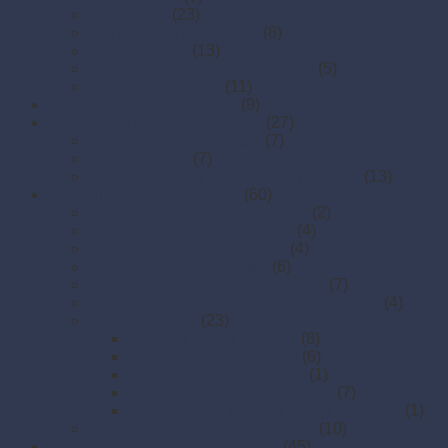
Čističe WC
(23)
Dezinfekčné prostriedky
(8)
Odmasťovače
(13)
Odstraňovače vodného kameňa
(5)
Prostriedky na riad
(11)
FRE-PRO sitká do pisoára
(9)
Hubky, utierky, drôtenky a kefy
(27)
Hubky na riad a špongie
(7)
Kefy a kartáče
(7)
Utierky, drôtenky a handry na podlahu.
(13)
Hygienický papier a utierky
(60)
Hygienické vrecká a zásobníky
(2)
Kuchynské papierové utierky
(4)
Papierové uteráky skladané
(4)
Papierové uteráky v rolke
(6)
Papierové vreckovky a zásobníky
(7)
Priemyselné papierové utierky a odvíjače
(4)
Toaletný papier
(23)
Toaletný papier JUMBO
(8)
Toaletný papier klasický
(6)
Toaletný papier skladaný
(1)
Zásobníky na toaletný papier
(7)
Zásobníky na toaletný papier skladaný
(1)
Zásobníky na papierové uteráky
(10)
Jednorazové ochranné pomôcky
(45)