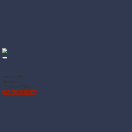
Fiorillo čistič nábytku drevo 750 ml
Kód: M390FI
Na sklade
€
2.66
(s DPH)
Pridať do košíka