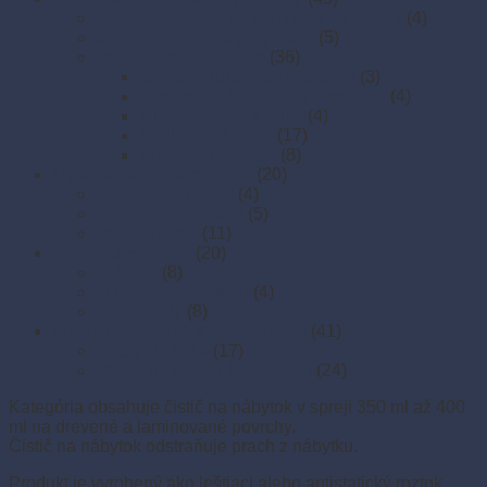
Jednorazové ochranné odevy a návleky
(4)
Jednorazové pokrývky hlavy
(5)
Jednorazové rukavice
(36)
Gumené rukavice (latexové)
(3)
Latexové rukavice nepúdrované
(4)
Mikroténové rukavice
(4)
Nitrilové rukavice
(17)
Vinylové rukavice
(8)
Mydlá a dávkovače mydla
(20)
Dávkovače mydla
(4)
Starostlivosť o ruky
(5)
Tekuté mydlá
(11)
Pracie prostriedky
(20)
Aviváže
(8)
Odstraňovače škvŕn
(4)
Pracie gély
(8)
Vrecia na odpad a sáčky do koša
(41)
Sáčky do koša
(17)
Vrecia na odpad 120 – 240 l
(24)
Kategória obsahuje čistič na nábytok v spreji 350 ml až 400
ml na drevené a laminované povrchy.
Čistič na nábytok odstraňuje prach z nábytku.
Produkt je vyrobený ako leštiaci alebo antistatický roztok.