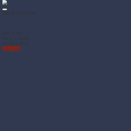
Nie je na sklade
Gold Wax čistič nábytku Antistatický 400 ml
Kód: C1900
Nie je na sklade
€
2.00
(s DPH)
Viac info