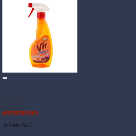
Vir Expert čistič nábytku 350 ml
Kód: H6652
Na sklade
€
2.10
(s DPH)
Pridať do košíka
INFORMÁCIE