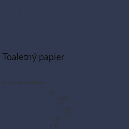
Párty dekorácie
Párty sada SMILING Face
Sviečky
Termo pásky a kotúčiky do pokladní a pre e-kasy
Veľká noc
Vianoce
Zipsové (ZIP) vrecká
Zipsové (ZIP) vrecká s eurozávesom
Toaletný papier
Domov
/
Hygiena, ochrana a údržba prevádzky
/
Hygienický pap
Filter
Kategórie produktov
Chrániče odevov
(3)
Čistiace prostriedky
(100)
Čističe kúpeľne
(3)
Čističe na nábytok
(9)
Čističe na podlahy
(21)
Čističe okien
(7)
Čističe WC
(23)