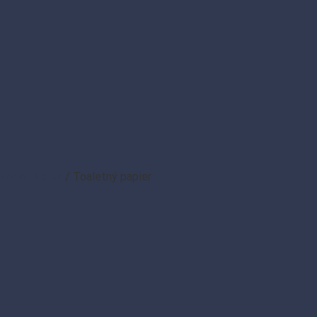
ier a utierky
/
Toaletný papier