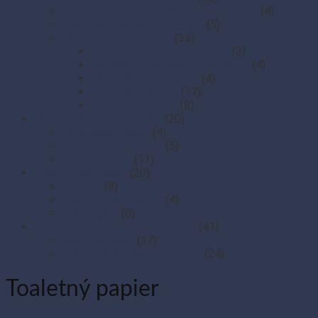
Jednorazové ochranné odevy a návleky
(4)
Jednorazové pokrývky hlavy
(5)
Jednorazové rukavice
(36)
Gumené rukavice (latexové)
(3)
Latexové rukavice nepúdrované
(4)
Mikroténové rukavice
(4)
Nitrilové rukavice
(17)
Vinylové rukavice
(8)
Mydlá a dávkovače mydla
(20)
Dávkovače mydla
(4)
Starostlivosť o ruky
(5)
Tekuté mydlá
(11)
Pracie prostriedky
(20)
Aviváže
(8)
Odstraňovače škvŕn
(4)
Pracie gély
(8)
Vrecia na odpad a sáčky do koša
(41)
Sáčky do koša
(17)
Vrecia na odpad 120 – 240 l
(24)
Toaletný papier