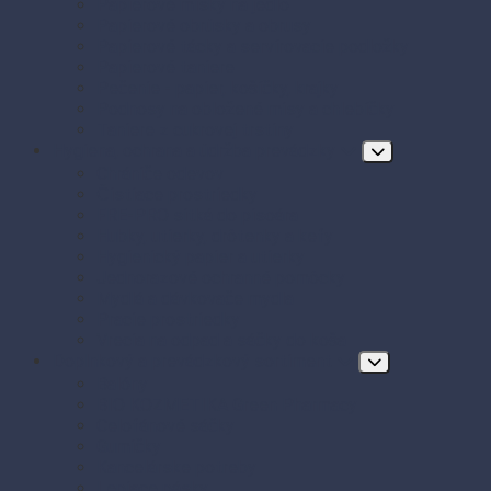
Papierové misky na jedlo
Papierové obrúsky a obrusy
Papierové tácky a servírovacie podložky
Papierové taniere
Pečenie - papier, košíčky, krajky
Podnosy na obložené misy a chlebíčky
Taniere z cukrovej trstiny
Hygiena, ochrana a údržba prevádzky
Chrániče odevov
Čistiace prostriedky
FRE-PRO sitká do pisoára
Hubky, utierky, drôtenky a kefy
Hygienický papier a utierky
Jednorazové ochranné pomôcky
Mydlá a dávkovače mydla
Pracie prostriedky
Vrecia na odpad a sáčky do koša
Doplnkový a prevádzkový sortiment
Balóny
BIO KOZMETIKA Green Pharmacy
Celofánové sáčky
Gumičky
Kancelárske potreby
Lepiace pásky