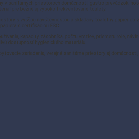
 v sanitárnych priestoroch domácností, gastro prevádzok, hotel
eriál pre bežné aj vysoko frekventované toalety.
riestory s vyššou návštevnosťou a skladaný toaletný papier do 
papiera s certifikáciou FSC.
užívania, kapacity zásobníka, počtu vrstiev, priemeru role, náv
livú dostupnosť hygienického materiálu.
ytovacie zariadenia, verejné sanitárne priestory aj domácnosti, 