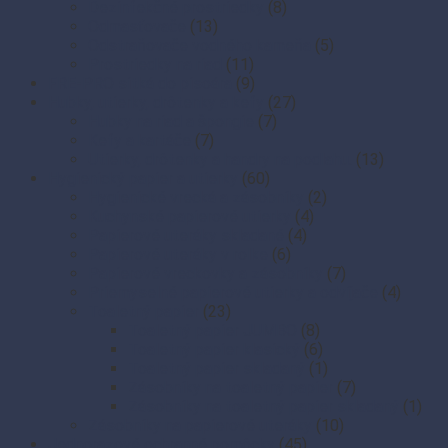
Dezinfekčné prostriedky
(8)
Odmasťovače
(13)
Odstraňovače vodného kameňa
(5)
Prostriedky na riad
(11)
FRE-PRO sitká do pisoára
(9)
Hubky, utierky, drôtenky a kefy
(27)
Hubky na riad a špongie
(7)
Kefy a kartáče
(7)
Utierky, drôtenky a handry na podlahu.
(13)
Hygienický papier a utierky
(60)
Hygienické vrecká a zásobníky
(2)
Kuchynské papierové utierky
(4)
Papierové uteráky skladané
(4)
Papierové uteráky v rolke
(6)
Papierové vreckovky a zásobníky
(7)
Priemyselné papierové utierky a odvíjače
(4)
Toaletný papier
(23)
Toaletný papier JUMBO
(8)
Toaletný papier klasický
(6)
Toaletný papier skladaný
(1)
Zásobníky na toaletný papier
(7)
Zásobníky na toaletný papier skladaný
(1)
Zásobníky na papierové uteráky
(10)
Jednorazové ochranné pomôcky
(45)