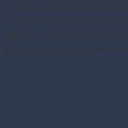
Toaletný papier je určený na zabezpečenie každodennej hygieny
zariadení. Kategória zahŕňa základný hygienický spotrebný mat
V ponuke nájdete klasický toaletný papier, JUMBO rolky pre p
vrstvové aj 3-vrstvové varianty z recyklovaného papiera alebo 
Toaletný papier sa vyberá podľa typu prevádzky, frekvencie po
zabezpečiť plynulé dopĺňanie, kontrolovanú spotrebu a spoľah
Kategória je vhodná pre menšie prevádzky, firemné zázemie, ub
údržba a komfort pri každodennom používaní.
Prečítať si viac