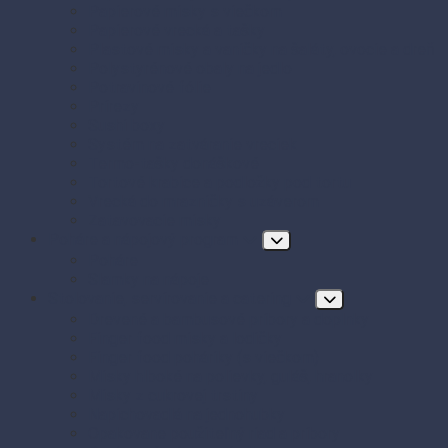
Papierové misky s viečkom
Papierové vrecká a tašky
Plastové misky a vaničky na šaláty, ovocie a dreň
Polystyrénové obaly na jedlo
Potravinové fólie
Prírezy
Sushi boxy
Systém na zatváranie vreciek
Termo-tašky donáškové
Tortové krabice a podložky pod tortu
Vrecká do mrazničky s uzáverom
Zatavovacie misky
Poháre a nápojový program
Poháre
Slamky na nápoje
Stolovanie, servírovanie a catering
Drevené a bambusové príbory a doplnky
Finger food misky a lodičky
Finger food poháriky (s viečkom)
Misky hlboké na polievky, guláš, hranolky
Misky z cukrovej trstiny
Napichovadlá na jednohubky
Opakovane použiteľný riad a príbory