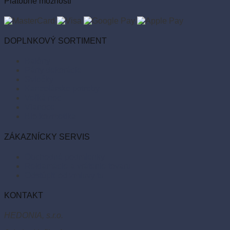
Platobné možnosti
DOPLNKOVÝ SORTIMENT
Balóny
Párty dekorácie
Sviečky
Kancelárske potreby
Veľká noc
Vianoce
Bio kozmetika
ZÁKAZNÍCKY SERVIS
Obchodné podmienky
Reklamácie a vrátenie tovaru
Odstúpiť od zmluvy tu
KONTAKT
HEDONIA, s.r.o.