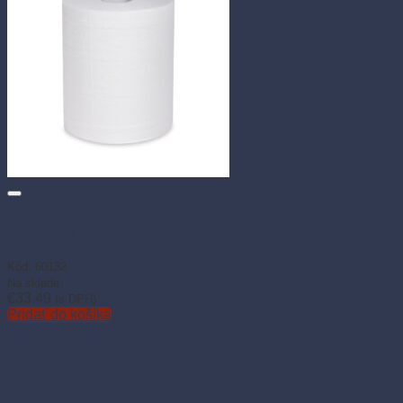
Papierová utierka Tissue rolovaná 2-vrstvová Ø19 cm 22 cm
× 160 m (6 ks)
Kód: 60132
Na sklade
€
33.49
(s DPH)
Pridať do košíka