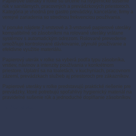
Papierové uteráky v rolke sú určené na hygienické sušenie
rúk v sanitárnych, pracovných a prevádzkových priestoroch.
Kategória je vhodná pre gastro prevádzky, kancelárie, firmy a
verejné zariadenia so strednou frekvenciou používania.
V ponuke nájdete 2-vrstvové a 3-vrstvové papierové uteráky
kompatibilné so zásobníkmi na rolované uteráky vrátane
systémov s automatickým odrezom. Rolované prevedenie
umožňuje kontrolované dávkovanie, plynulé používanie a
efektívne využitie materiálu.
Papierový uterák v rolke sa vyberá podľa typu zásobníka,
vrstiev, návinov a intenzity používania v konkrétnom
priestore. Uplatní sa na toaletách, v kuchyniach, pracovnom
zázemí, prevádzkach služieb aj priestoroch pre zákazníkov.
Papierové uteráky v rolke predstavujú praktické riešenie pre
prevádzky, ktoré potrebujú spoľahlivý hygienický materiál na
pravidelné sušenie rúk a jednoduché dopĺňanie zásobníkov.
Prečítať si viac