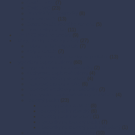
Čističe okien
(7)
Čističe WC
(23)
Dezinfekčné prostriedky
(8)
Odmasťovače
(13)
Odstraňovače vodného kameňa
(5)
Prostriedky na riad
(11)
FRE-PRO sitká do pisoára
(9)
Hubky, utierky, drôtenky a kefy
(27)
Hubky na riad a špongie
(7)
Kefy a kartáče
(7)
Utierky, drôtenky a handry na podlahu.
(13)
Hygienický papier a utierky
(60)
Hygienické vrecká a zásobníky
(2)
Kuchynské papierové utierky
(4)
Papierové uteráky skladané
(4)
Papierové uteráky v rolke
(6)
Papierové vreckovky a zásobníky
(7)
Priemyselné papierové utierky a odvíjače
(4)
Toaletný papier
(23)
Toaletný papier JUMBO
(8)
Toaletný papier klasický
(6)
Toaletný papier skladaný
(1)
Zásobníky na toaletný papier
(7)
Zásobníky na toaletný papier skladaný
(1)
Zásobníky na papierové uteráky
(10)