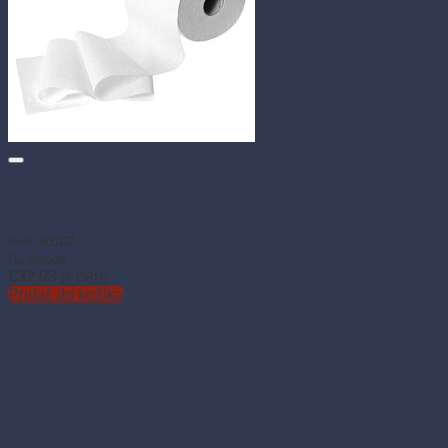
Papierový uterák rolovaný 2-vrstvový biely Ø18 cm 20 cm ×
150 m bez perforácie (6 ks)
Kód: 60102
Na sklade
€
32.93
(s DPH)
Pridať do košíka