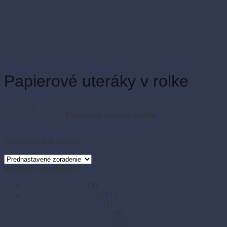
Párty sada SMILING Face
Sviečky
Termo pásky a kotúčiky do pokladní a pre e-kasy
Veľká noc
Vianoce
Zipsové (ZIP) vrecká
Zipsové (ZIP) vrecká s eurozávesom
Papierové uteráky v rolke
Domov
/
Hygiena, ochrana a údržba prevádzky
/
Hygienický
papier a utierky
/
Papierové uteráky v rolke
Filter
Showing all 6 results
Kategórie produktov
Chrániče odevov
(3)
Čistiace prostriedky
(101)
Čističe kúpeľne
(4)
Čističe na nábytok
(9)
Čističe na podlahy
(21)