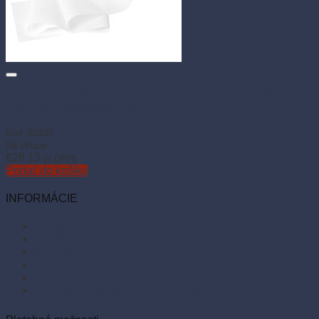
Papierový uterák rolovaný 3-vrstvový biely Ø18 cm 20 cm ×
100 m bez perforácie (6 ks)
Kód: 60103
Na sklade
€
28.13
(s DPH)
Pridať do košíka
INFORMÁCIE
O nás
Články
Kontakt
Tabuľka vlastností
Ochrana osobných údajov
Zásady používania súborov cookies