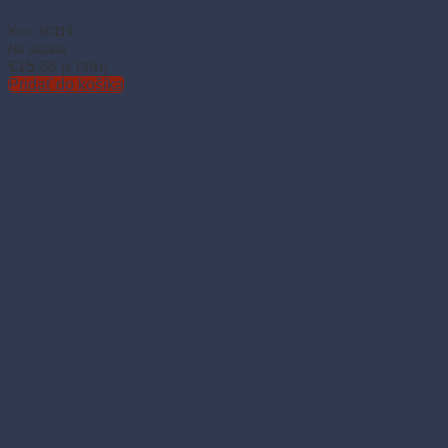
Kód: 60119
Na sklade
€
15.38
(s DPH)
Pridať do košíka