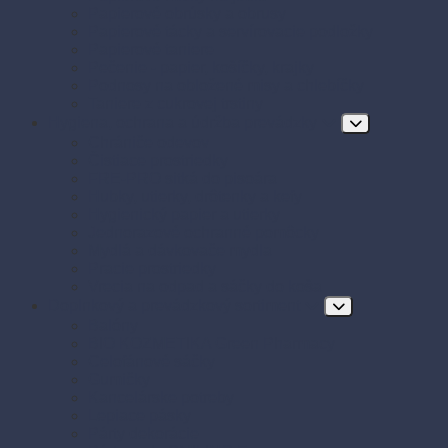
Papierové obrúsky a obrusy
Papierové tácky a servírovacie podložky
Papierové taniere
Pečenie - papier, košíčky, krajky
Podnosy na obložené misy a chlebíčky
Taniere z cukrovej trstiny
Hygiena, ochrana a údržba prevádzky
Chrániče odevov
Čistiace prostriedky
FRE-PRO sitká do pisoára
Hubky, utierky, drôtenky a kefy
Hygienický papier a utierky
Jednorazové ochranné pomôcky
Mydlá a dávkovače mydla
Pracie prostriedky
Vrecia na odpad a sáčky do koša
Doplnkový a prevádzkový sortiment
Balóny
BIO KOZMETIKA Green Pharmacy
Celofánové sáčky
Gumičky
Kancelárske potreby
Lepiace pásky
Párty dekorácie