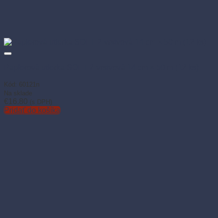
Papierová utierka SOFT 2-vrstvová 14 cm × 50 m (12 ks)
Kód: 60121n
Na sklade
€
16.80
(s DPH)
Pridať do košíka