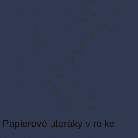
Jednorazové ochranné pomôcky
(45)
Jednorazové ochranné odevy a návleky
(4)
Jednorazové pokrývky hlavy
(5)
Jednorazové rukavice
(36)
Gumené rukavice (latexové)
(3)
Latexové rukavice nepúdrované
(4)
Mikroténové rukavice
(4)
Nitrilové rukavice
(17)
Vinylové rukavice
(8)
Mydlá a dávkovače mydla
(20)
Dávkovače mydla
(4)
Starostlivosť o ruky
(5)
Tekuté mydlá
(11)
Pracie prostriedky
(20)
Aviváže
(8)
Odstraňovače škvŕn
(4)
Pracie gély
(8)
Vrecia na odpad a sáčky do koša
(41)
Sáčky do koša
(17)
Vrecia na odpad 120 – 240 l
(24)
Papierové uteráky v rolke