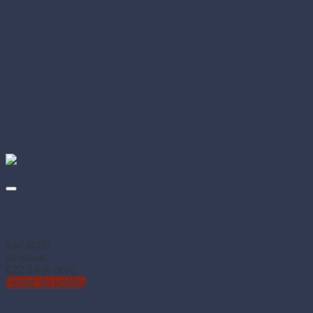
Papierová utierka Tissue rolovaná 2-vrstvová Ø12 cm 20 cm
× 60 m (12 ks)
Kód: 60131
Na sklade
€
22.14
(s DPH)
Pridať do košíka