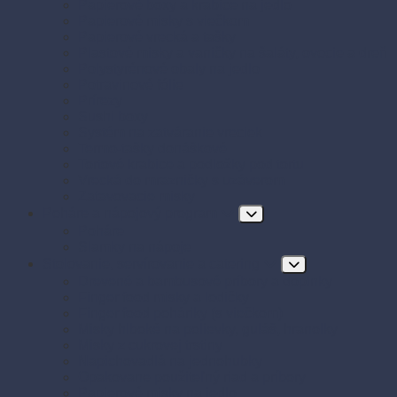
Papierové boxy a krabice na jedlo
Papierové misky s viečkom
Papierové vrecká a tašky
Plastové misky a vaničky na šaláty, ovocie a dreň
Polystyrénové obaly na jedlo
Potravinové fólie
Prírezy
Sushi boxy
Systém na zatváranie vreciek
Termo-tašky donáškové
Tortové krabice a podložky pod tortu
Vrecká do mrazničky s uzáverom
Zatavovacie misky
Poháre a nápojový program
Poháre
Slamky na nápoje
Stolovanie, servírovanie a catering
Drevené a bambusové príbory a doplnky
Finger food misky a lodičky
Finger food poháriky (s viečkom)
Misky hlboké na polievky, guláš, hranolky
Misky z cukrovej trstiny
Napichovadlá na jednohubky
Opakovane použiteľný riad a príbory
Papierové misky na jedlo