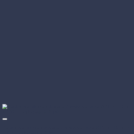
Papierová utierka rolovaná 2-vrstvová biela Ø18 cm 19 cm ×
100 m perforovaná (6 ks)