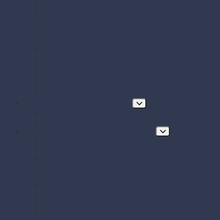
Papierové vrecká a tašky
Plastové misky a vaničky na šaláty, ovocie a dreň
Polystyrénové obaly na jedlo
Potravinové fólie
Prírezy
Sushi boxy
Systém na zatváranie vreciek
Termo-tašky donáškové
Tortové krabice a podložky pod tortu
Vrecká do mrazničky s uzáverom
Zatavovacie misky
Poháre a nápojový program
Poháre
Slamky na nápoje
Stolovanie, servírovanie a catering
Drevené a bambusové príbory a doplnky
Finger food misky a lodičky
Finger food poháriky (s viečkom)
Misky hlboké na polievky, guláš, hranolky
Misky z cukrovej trstiny
Napichovadlá na jednohubky
Opakovane použiteľný riad a príbory
Papierové misky na jedlo
Papierové obrúsky a obrusy