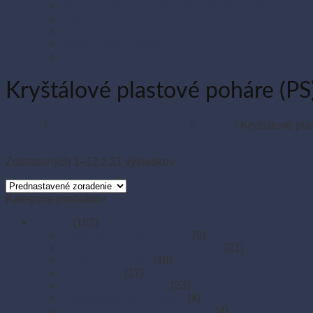
Termo pásky a kotúčiky do pokladní a pre e-kasy
Veľká noc
Vianoce
Zipsové (ZIP) vrecká
Zipsové (ZIP) vrecká s eurozávesom
Kryštálové plastové poháre (PS
Domov
/
Poháre a nápojový program
/
Poháre
/
Kryštálové pla
Filter
Zobrazených 1–12 z 21 výsledkov
Kategórie produktov
Poháre
(162)
Bioplastové poháre (PLA)
(9)
Kryštálové plastové poháre (PS)
(21)
Papierové poháre
(49)
PET poháre
(17)
Plastové poháre (PP)
(23)
Plastové poháre na kávu
(4)
Podnosy a manžety na poháre
(4)