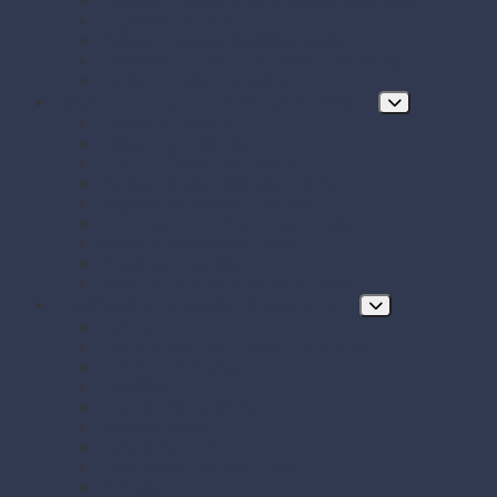
Papierové tácky a servírovacie podložky
Papierové taniere
Pečenie - papier, košíčky, krajky
Podnosy na obložené misy a chlebíčky
Taniere z cukrovej trstiny
Hygiena, ochrana a údržba prevádzky
Chrániče odevov
Čistiace prostriedky
FRE-PRO sitká do pisoára
Hubky, utierky, drôtenky a kefy
Hygienický papier a utierky
Jednorazové ochranné pomôcky
Mydlá a dávkovače mydla
Pracie prostriedky
Vrecia na odpad a sáčky do koša
Doplnkový a prevádzkový sortiment
Balóny
BIO KOZMETIKA Green Pharmacy
Celofánové sáčky
Gumičky
Kancelárske potreby
Lepiace pásky
Párty dekorácie
Párty sada SMILING Face
Sviečky