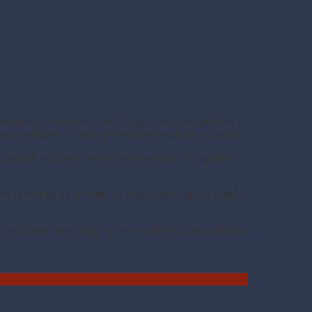
 eventoch. Sortiment zahŕňa jednorazové poháre a
typy pohárov určené pre konkrétne druhy nápojov.
ustačné poháriky, koktejlové poháre a longdrink
šie poháriky sú určené na degustácie alebo malé
mery pohárov umožňujú výber vhodného typu pohára