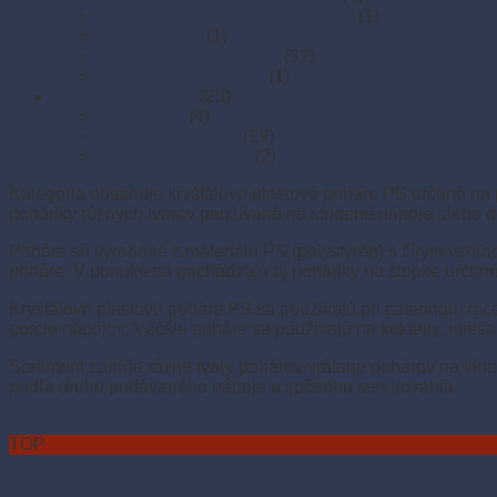
Poháriky pre ochladzovače vody
(1)
Termopoháre
(1)
Vratné plastové poháre
(32)
Zásobníky na poháre
(1)
Slamky na nápoje
(25)
Bio slamky
(4)
Papierové slamky
(19)
Slamky Bubble Tea
(2)
Kategória obsahuje kryštálové plastové poháre PS určené na 
poháriky rôznych tvarov používané na studené nápoje alebo de
Poháre sú vyrobené z materiálu PS (polystyrén) s čírym vzhľa
poháre. V ponuke sa nachádzajú aj poháriky na stopke určené 
Kryštálové plastové poháre PS sa používajú pri cateringu, re
porcie nápojov. Väčšie poháre sa používajú na koktejly, mieš
Sortiment zahŕňa rôzne tvary pohárov vrátane pohárov na vín
podľa druhu podávaného nápoja a spôsobu servírovania.
Prečítať si viac
TOP