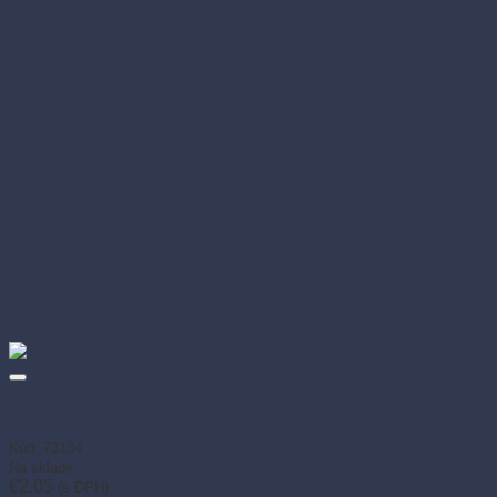
Plastový pohár kryštál longdrink 300 ml (10 ks)
Kód: 73134
Na sklade
€
2.05
(s DPH)