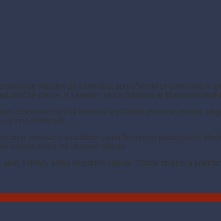
podávanie nápojov pri cateringu, spoločenských podujatiach a
gustačné porcie. V kategórii sa nachádzajú aj špecializované 
dom. Sortiment zahŕňa klasické kryštálové plastové poháre, deg
na víno alebo sekt.
cepciách, oslavách, svadbách alebo firemných podujatiach. Men
ané nápoje alebo iné studené nápoje.
o, sekt, koktejly alebo longdrink nápoje. Rôzne objemy a prie