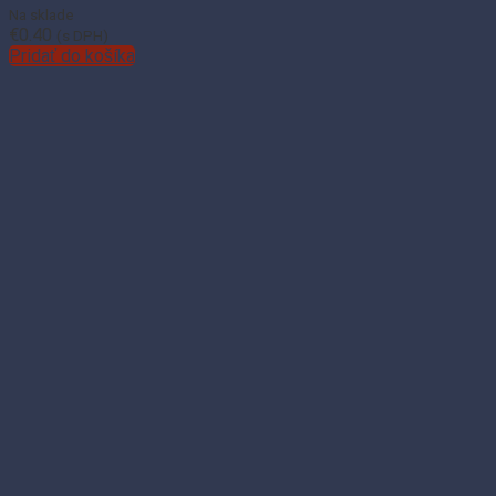
Na sklade
€
0.40
(s DPH)
Pridať do košíka