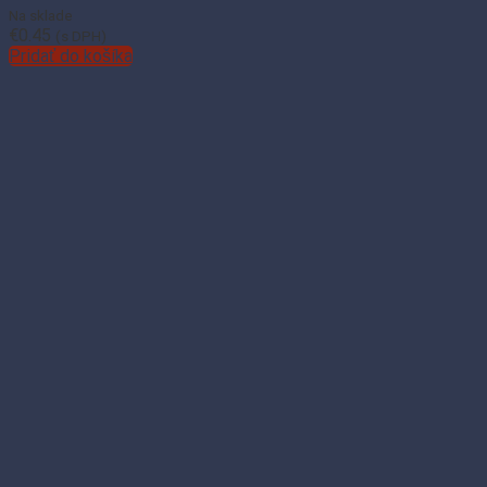
Na sklade
€
0.45
(s DPH)
Pridať do košíka