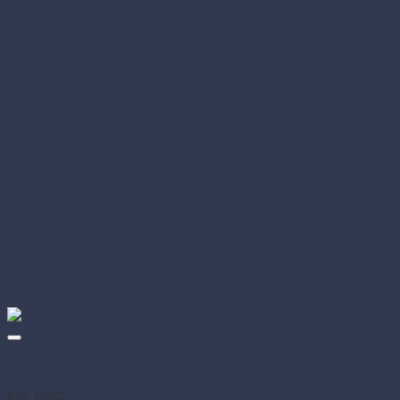
Číslová sviečka „2“ 75 mm, 1 ks
Kód: 37002