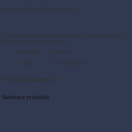
(1
ks)
Katalógové číslo:
37203
Kategória:
Číselné sviečky
Popis
Ďalšie informácie
Číselná sviečka z vosku v tvare čísla 3 s výškou 50 mm na
špajdli. Určená na dekoráciu tort.
Hmotnosť
0.0500 kg
EAN
8591199372037
Počet balení v kartóne
576
Súvisiace produkty