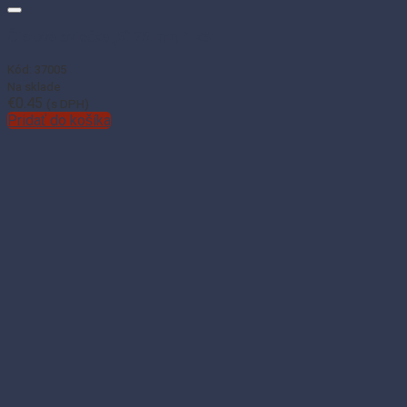
Číslová sviečka „5“ 75 mm, 1 ks
Kód: 37005
Na sklade
€
0.45
(s DPH)
Pridať do košíka