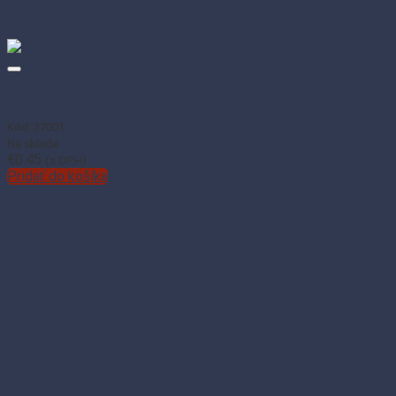
Číslová sviečka „1“ 75 mm, 1 ks
Kód: 37001
Na sklade
€
0.45
(s DPH)
Pridať do košíka