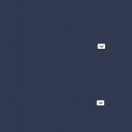
Opakovane použiteľný riad a príbory
Papierové misky na jedlo
Papierové obrúsky a obrusy
Papierové tácky a servírovacie podložky
Papierové taniere
Pečenie - papier, košíčky, krajky
Podnosy na obložené misy a chlebíčky
Taniere z cukrovej trstiny
Hygiena, ochrana a údržba prevádzky
Chrániče odevov
Čistiace prostriedky
FRE-PRO sitká do pisoára
Hubky, utierky, drôtenky a kefy
Hygienický papier a utierky
Jednorazové ochranné pomôcky
Mydlá a dávkovače mydla
Pracie prostriedky
Vrecia na odpad a sáčky do koša
Doplnkový a prevádzkový sortiment
Balóny
BIO KOZMETIKA Green Pharmacy
Celofánové sáčky
Gumičky
Kancelárske potreby