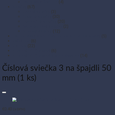
Párty sada SMILEY
(4)
Sviečky
(67)
Čajové sviečky
(3)
Číselné sviečky
(30)
Dekoračné sviečky
(20)
Narodeninové sviečky
(2)
Stolové sviečky
(12)
Termo pásky a kotúčiky do pokladní a pre e-kasy
(5)
Veľká noc
(6)
Vianoce
(22)
Zipsové (ZIP) vrecká
(6)
Zipsové (ZIP) vrecká s eurozávesom
(14)
Číslová sviečka 3 na špajdli 50
mm (1 ks)
€
0.40
(s DPH)