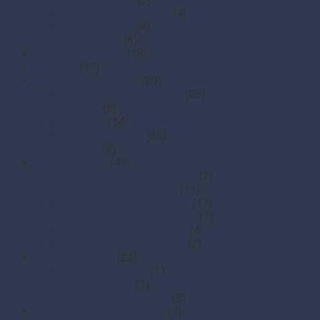
Tekuté mydlá na ruky
(4)
Telové mlieka
(4)
Tuhé mydlá
(6)
Celofánové sáčky
(18)
Gumičky
(17)
Kancelárske potreby
(80)
Archivácia a organizácia
(25)
Etikety
(6)
Ostatné
(14)
Písacie potreby
(26)
Tlačivá
(9)
Lepiace pásky
(43)
Kancelárske lepiace pásky
(2)
Krepové lepiace pásky
(11)
Lepiace pásky na balenie
(17)
Obojstranné lepiace pásky
(7)
Odvíjače lepiacich pások
(4)
Špeciálne lepiace pásky
(2)
Párty dekorácie
(22)
Girlandy a nápisy
(11)
Párty doplnky
(3)
Serpentíny a konfety
(8)
Párty sada SMILING Face
(4)