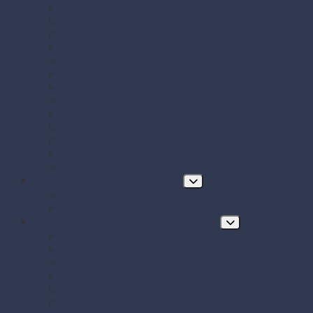
Papierové boxy a krabice na jedlo
Papierové misky s viečkom
Papierové vrecká a tašky
Plastové misky a vaničky na šaláty, ovocie a dreň
Polystyrénové obaly na jedlo
Potravinové fólie
Prírezy
Sushi boxy
Systém na zatváranie vreciek
Termo-tašky donáškové
Tortové krabice a podložky pod tortu
Vrecká do mrazničky s uzáverom
Zatavovacie misky
Poháre a nápojový program
Poháre
Slamky na nápoje
Stolovanie, servírovanie a catering
Drevené a bambusové príbory a doplnky
Finger food misky a lodičky
Finger food poháriky (s viečkom)
Misky hlboké na polievky, guláš, hranolky
Misky z cukrovej trstiny
Napichovadlá na jednohubky