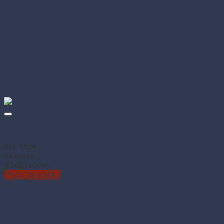
Číslová sviečka 6 na špajdli 50 mm (1 ks)
Kód: 37206
Na sklade
€
0.40
(s DPH)
Pridať do košíka