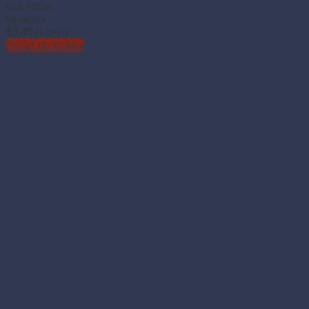
Kód: 37200
Na sklade
€
0.40
(s DPH)
Pridať do košíka