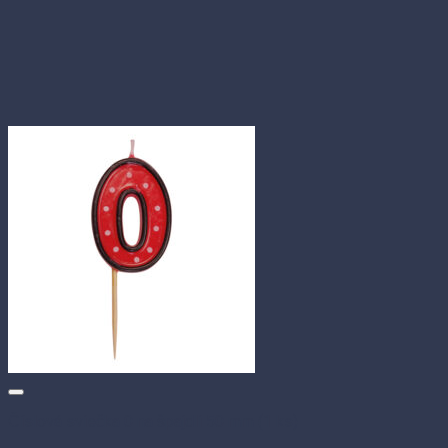
Číslová sviečka 0 na špajdli 50 mm (1 ks)