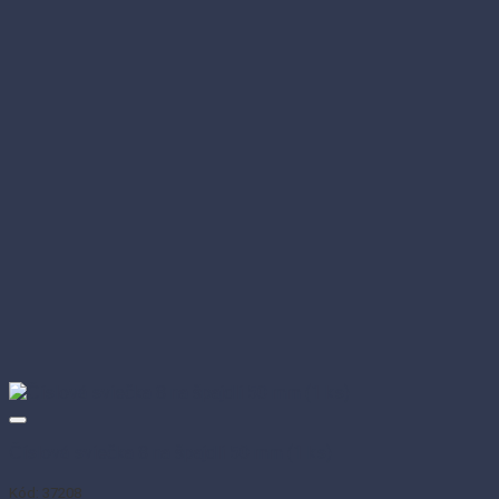
Číslová sviečka 8 na špajdli 50 mm (1 ks)
Kód: 37208