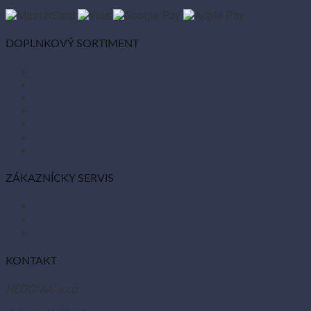
DOPLNKOVÝ SORTIMENT
Balóny
Párty dekorácie
Sviečky
Kancelárske potreby
Veľká noc
Vianoce
Bio kozmetika
ZÁKAZNÍCKY SERVIS
Obchodné podmienky
Reklamácie a vrátenie tovaru
Odstúpiť od zmluvy tu
KONTAKT
HEDONIA, s.r.o.