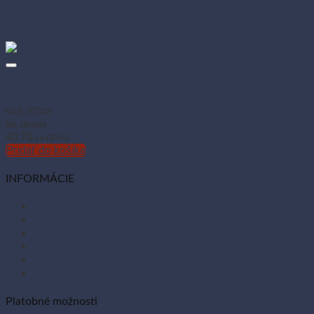
Číslová sviečka 5 so stojančekom 80 mm (1 ks)
Kód: 37305
Na sklade
€
0.75
(s DPH)
Pridať do košíka
INFORMÁCIE
O nás
Články
Kontakt
Tabuľka vlastností
Ochrana osobných údajov
Zásady používania súborov cookies
Platobné možnosti