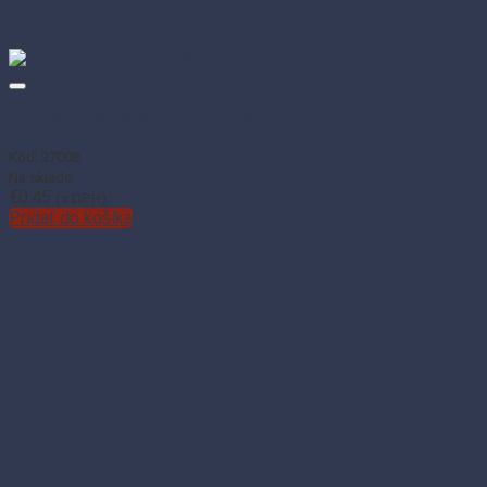
Číslová sviečka „8“ 75 mm, 1 ks
Kód: 37008
Na sklade
€
0.45
(s DPH)
Pridať do košíka