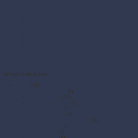
Lepiace pásky
Párty dekorácie
Párty sada SMILING Face
Sviečky
Termo pásky a kotúčiky do pokladní a pre e-kasy
Veľká noc
Vianoce
Zipsové (ZIP) vrecká
Zipsové (ZIP) vrecká s eurozávesom
Domov
/
Doplnkový a prevádzkový sortiment
/
Sviečky
/
Číselné sviečky
Kategórie produktov
Balóny
(46)
Balóny s potlačou
(6)
Klasické balóny
(30)
Modelovacie balóny
(2)
Obrovské balóny
(2)
Tvarované balóny
(6)
BIO KOZMETIKA Green Pharmacy
(29)
Intímna hygiena
(3)
Krémy na ruky
(7)
Sprchové gély
(5)