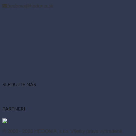
hedonia@hedonia.sk
SLEDUJTE NÁS
PARTNERI
© 2000 - 2026 HEDONIA, s.r.o. Všetky práva vyhradené.