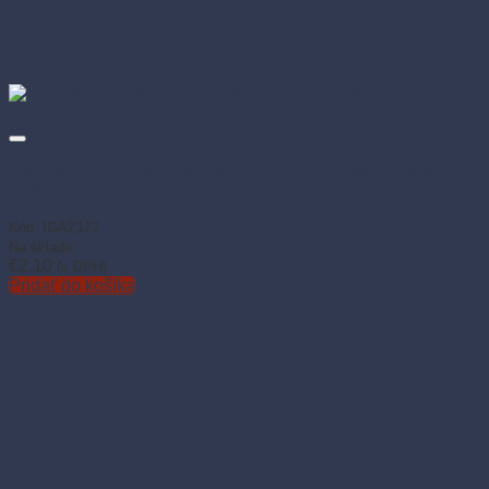
Výdavkový pokladničný doklad A6 samoprepis 100 listov
blok (1 ks)
Kód: IGAZ172
Na sklade
€
2.10
(s DPH)
Pridať do košíka