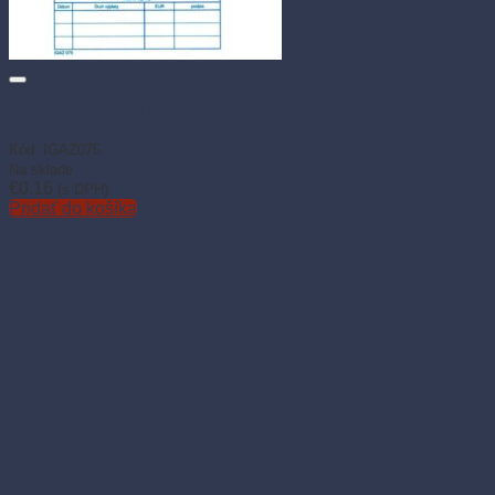
Výplatné vrecko (1 ks)
Kód: IGAZ075
Na sklade
€
0.16
(s DPH)
Pridať do košíka