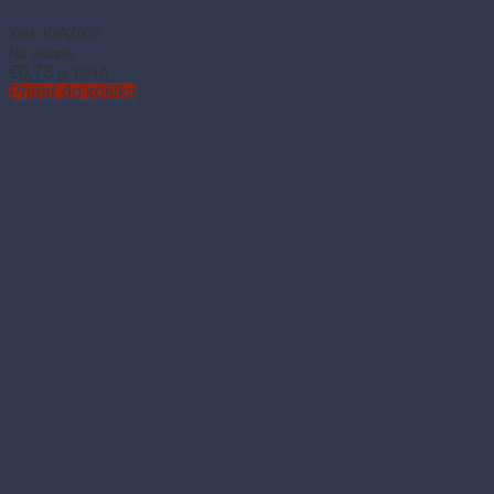
Kód: IGAZ039
Na sklade
€
0.73
(s DPH)
Pridať do košíka