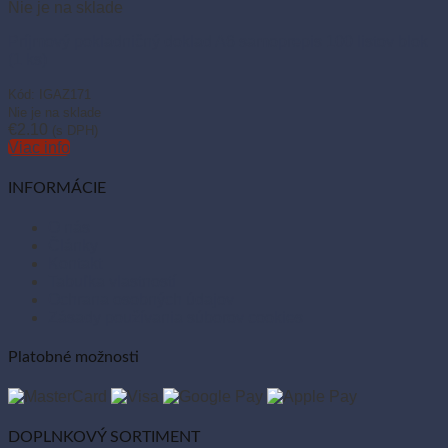
Nie je na sklade
Príjmový pokladničný doklad A6 samoprepis 100 listov blok
(1 ks)
Kód: IGAZ171
Nie je na sklade
€
2.10
(s DPH)
Viac info
INFORMÁCIE
O nás
Články
Kontakt
Tabuľka vlastností
Ochrana osobných údajov
Zásady používania súborov cookies
Platobné možnosti
DOPLNKOVÝ SORTIMENT