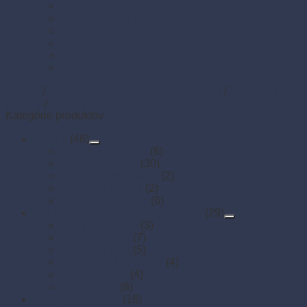
Sviečky
Termo pásky a kotúčiky do pokladní a pre e-kasy
Veľká noc
Vianoce
Zipsové (ZIP) vrecká
Zipsové (ZIP) vrecká s eurozávesom
Domov
/
Doplnkový a prevádzkový sortiment
/
Kancelárske
potreby
/
Tlačivá
Kategórie produktov
Balóny
(46)
Balóny s potlačou
(6)
Klasické balóny
(30)
Modelovacie balóny
(2)
Obrovské balóny
(2)
Tvarované balóny
(6)
BIO KOZMETIKA Green Pharmacy
(29)
Intímna hygiena
(3)
Krémy na ruky
(7)
Sprchové gély
(5)
Tekuté mydlá na ruky
(4)
Telové mlieka
(4)
Tuhé mydlá
(6)
Celofánové sáčky
(18)