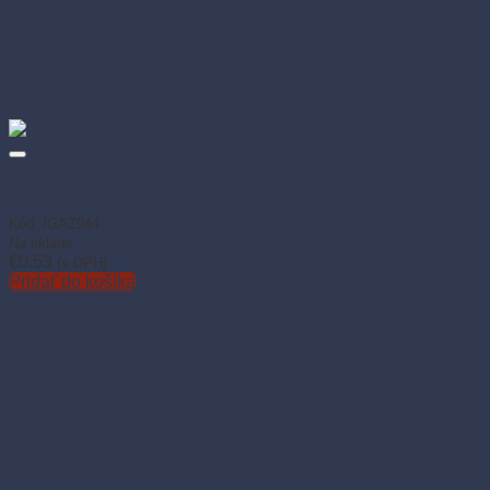
Čašnícka účtenka 100 listov blok RECY (1 ks)
Kód: IGAZ944
Na sklade
€
0.53
(s DPH)
Pridať do košíka