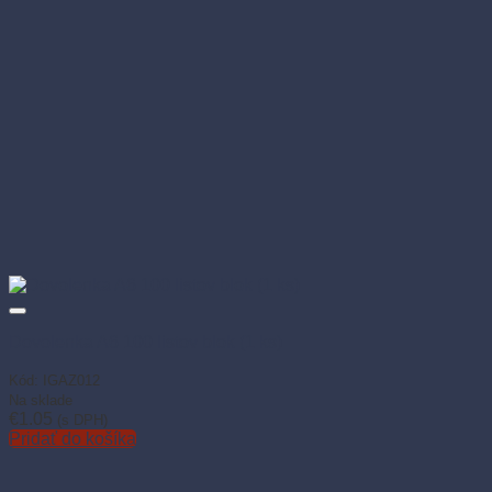
Dovolenka A6 100 listov blok (1 ks)
Kód: IGAZ012
Na sklade
€
1.05
(s DPH)
Pridať do košíka