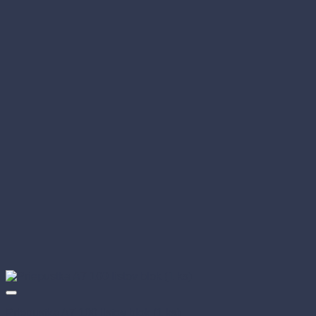
Priepustka A7 100 listov blok (1 ks)