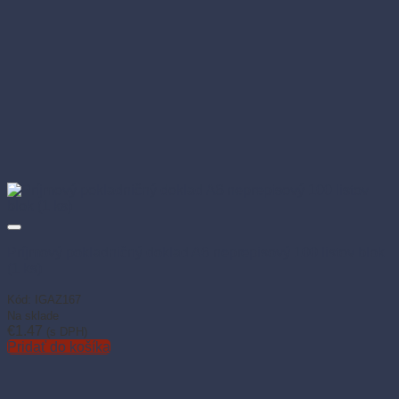
Príjmový pokladničný doklad A6 neprepisový 100 listov blok
(1 ks)
Kód: IGAZ167
Na sklade
€
1.47
(s DPH)
Pridať do košíka