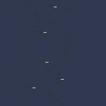
Gumičky
(17)
Kancelárske potreby
(80)
Archivácia a organizácia
(25)
Etikety
(6)
Ostatné
(14)
Písacie potreby
(26)
Tlačivá
(9)
Lepiace pásky
(43)
Kancelárske lepiace pásky
(2)
Krepové lepiace pásky
(11)
Lepiace pásky na balenie
(17)
Obojstranné lepiace pásky
(7)
Odvíjače lepiacich pások
(4)
Špeciálne lepiace pásky
(2)
Párty dekorácie
(22)
Girlandy a nápisy
(11)
Párty doplnky
(3)
Serpentíny a konfety
(8)
Párty sada SMILING Face
(4)
Párty sada SMILEY
(4)
Sviečky
(67)
Čajové sviečky
(3)
Číselné sviečky
(30)
Dekoračné sviečky
(20)
Narodeninové sviečky
(2)