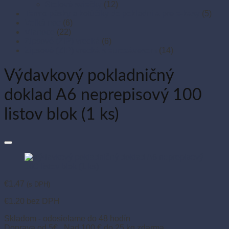
Stolové sviečky
(12)
Termo pásky a kotúčiky do pokladní a pre e-kasy
(5)
Veľká noc
(6)
Vianoce
(22)
Zipsové (ZIP) vrecká
(6)
Zipsové (ZIP) vrecká s eurozávesom
(14)
Výdavkový pokladničný
doklad A6 neprepisový 100
listov blok (1 ks)
€
1.47
(s DPH)
€
1.20
bez DPH
Skladom - odosielame do 48 hodín
Doprava od 5€ . Nad 100 € do 25 kg zdarma