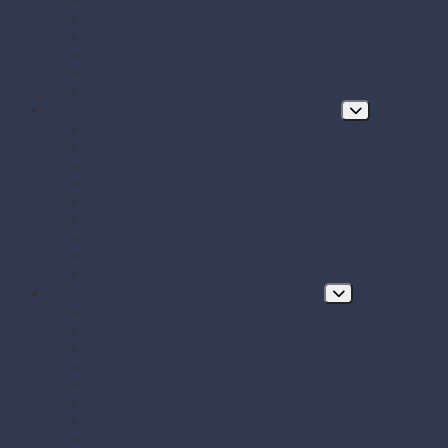
Papierové obrúsky a obrusy
Papierové tácky a servírovacie podložky
Papierové taniere
Pečenie - papier, košíčky, krajky
Podnosy na obložené misy a chlebíčky
Taniere z cukrovej trstiny
Hygiena, ochrana a údržba prevádzky
Chrániče odevov
Čistiace prostriedky
FRE-PRO sitká do pisoára
Hubky, utierky, drôtenky a kefy
Hygienický papier a utierky
Jednorazové ochranné pomôcky
Mydlá a dávkovače mydla
Pracie prostriedky
Vrecia na odpad a sáčky do koša
Doplnkový a prevádzkový sortiment
Balóny
BIO KOZMETIKA Green Pharmacy
Celofánové sáčky
Gumičky
Kancelárske potreby
Lepiace pásky
Párty dekorácie
Párty sada SMILING Face