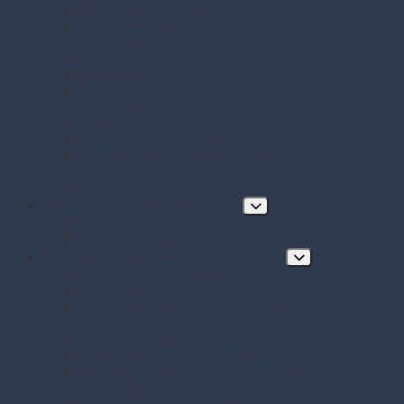
Papierové misky s viečkom
Papierové vrecká a tašky
Plastové misky a vaničky na šaláty, ovocie a dreň
Polystyrénové obaly na jedlo
Potravinové fólie
Prírezy
Sushi boxy
Systém na zatváranie vreciek
Termo-tašky donáškové
Tortové krabice a podložky pod tortu
Vrecká do mrazničky s uzáverom
Zatavovacie misky
Poháre a nápojový program
Poháre
Slamky na nápoje
Stolovanie, servírovanie a catering
Drevené a bambusové príbory a doplnky
Finger food misky a lodičky
Finger food poháriky (s viečkom)
Misky hlboké na polievky, guláš, hranolky
Misky z cukrovej trstiny
Napichovadlá na jednohubky
Opakovane použiteľný riad a príbory
Papierové misky na jedlo