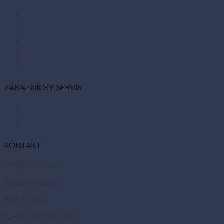
Balóny
Párty dekorácie
Sviečky
Kancelárske potreby
Veľká noc
Vianoce
Bio kozmetika
ZÁKAZNÍCKY SERVIS
Obchodné podmienky
Reklamácie a vrátenie tovaru
Odstúpiť od zmluvy tu
KONTAKT
HEDONIA, s.r.o.
Jakuba Haška 1
949 01 Nitra
+421 905 227 234