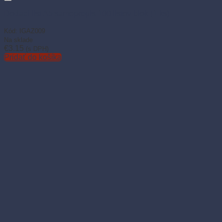
Dodací list A5 samoprepis 100 listov blok (1 ks)
Kód: IGAZ009
Na sklade
€
3.15
(s DPH)
Pridať do košíka