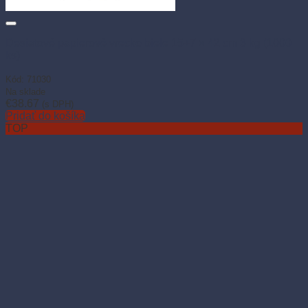
Desiatové papierové vrecko biele 15+7 × 42 cm 3 kg (1000
ks)
Kód: 71030
Na sklade
€
38.67
(s DPH)
Pridať do košíka
TOP