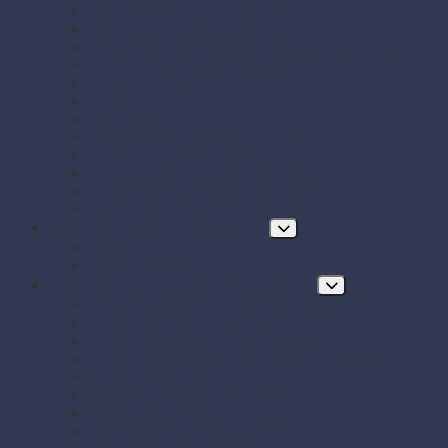
Papierové misky s viečkom
Papierové vrecká a tašky
Plastové misky a vaničky na šaláty, ovocie a dreň
Polystyrénové obaly na jedlo
Potravinové fólie
Prírezy
Sushi boxy
Systém na zatváranie vreciek
Termo-tašky donáškové
Tortové krabice a podložky pod tortu
Vrecká do mrazničky s uzáverom
Zatavovacie misky
Poháre a nápojový program
Poháre
Slamky na nápoje
Stolovanie, servírovanie a catering
Drevené a bambusové príbory a doplnky
Finger food misky a lodičky
Finger food poháriky (s viečkom)
Misky hlboké na polievky, guláš, hranolky
Misky z cukrovej trstiny
Napichovadlá na jednohubky
Opakovane použiteľný riad a príbory
Papierové misky na jedlo