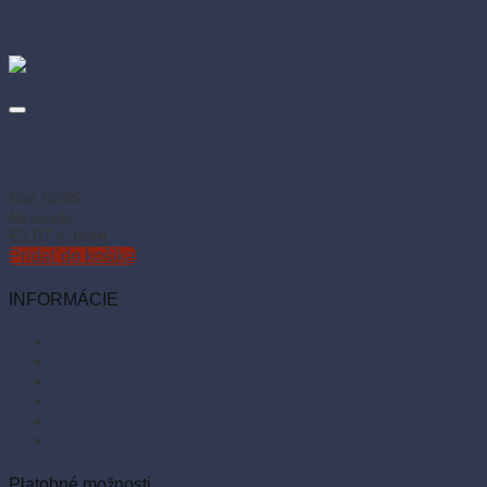
Papierové vrecko (FSC Mix) s bočným skladom hnedé 10+5
× 22 cm `0,5kg`, 100 ks
Kód: 65705
Na sklade
€
2.07
(s DPH)
Pridať do košíka
INFORMÁCIE
O nás
Články
Kontakt
Tabuľka vlastností
Ochrana osobných údajov
Zásady používania súborov cookies
Platobné možnosti