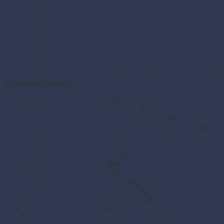
Sviečky
Termo pásky a kotúčiky do pokladní a pre e-kasy
Veľká noc
Vianoce
Zipsové (ZIP) vrecká
Zipsové (ZIP) vrecká s eurozávesom
Domov
/
Obaly na jedlo a rozvoz
/
Papierové vrecká a tašky
/
Papierové vrecká na potraviny a gastro
/
Desiatové vrecká
Kategórie produktov
A sety pre rozvoz jedál
(37)
Set pre rozvoz jedál - EKO
(6)
Set pre rozvoz jedál - ekonomický
(9)
Set pre rozvoz jedál - menu misy s viečkom
(8)
Set pre rozvoz jedál - zatavovací
(7)
Set pre rozvoz pizze
(7)
Set pre rozvoz poke
(7)
ALOBALY a ALU-riady
(68)
Alu fólie (alobaly)
(14)
Hliníkové misy a misky
(48)
Hliníkové podnosy a tácky
(6)
Baliaci papier a papierové prírezy
(8)
Boxy z cukrovej trstiny
(5)
Igelitové vrecká a mikroténové tašky
(27)