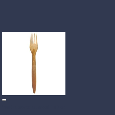
Vidlička drevoplast hnedá (100 ks)