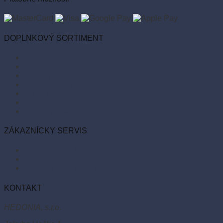
DOPLNKOVÝ SORTIMENT
Balóny
Párty dekorácie
Sviečky
Kancelárske potreby
Veľká noc
Vianoce
Bio kozmetika
ZÁKAZNÍCKY SERVIS
Obchodné podmienky
Reklamácie a vrátenie tovaru
Odstúpiť od zmluvy tu
KONTAKT
HEDONIA, s.r.o.