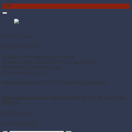
TOP
€
15.62
(s DPH)
€
12.70
bez DPH
Skladom - odosielame do 48 hodín
Doprava od 5€ . Nad 100 € do 25 kg zdarma
Doručenie: 2-3 pracovné dni
Cena za kus: 0,031 €
Papierové vrecko 15+7 x 35 cm pre 2,5 kg obsahu.
Desiatové papierové vrecko hnedé 15+7 × 35 cm 2,5 kg
(500 ks)
€
15.62
(s DPH)
€
12.70
bez DPH