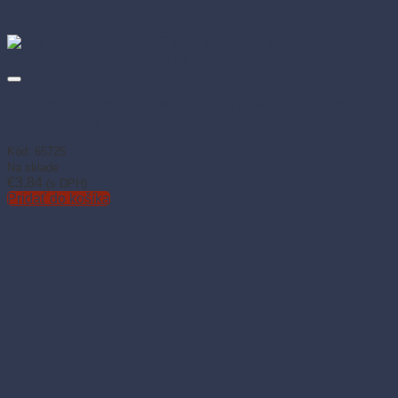
Papierové vrecko (FSC Mix) s bočným skladom hnedé 15+7
× 35 cm `2,5kg`, 100 ks
Kód: 65725
Na sklade
€
3.84
(s DPH)
Pridať do košíka