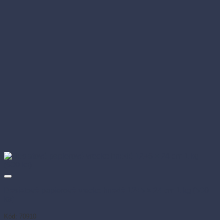
Desiatové papierové vrecko hnedé 12+5 × 24 cm 1 kg (500
ks)
Kód: 70910