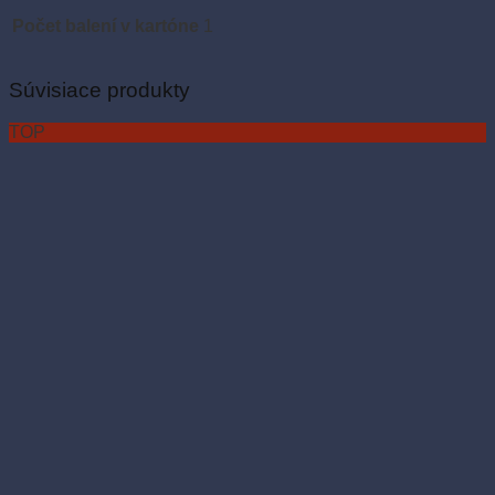
Počet balení v kartóne
1
Súvisiace produkty
TOP