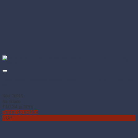
Desiatové papierové vrecko hnedé 14+7 × 29 cm 1,5 kg (500
ks)
Kód: 70915
Na sklade
€
10.34
(s DPH)
Pridať do košíka
TOP