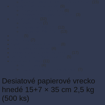
Šalátové misky (okrúhle a veľkoobjemové)
(15)
Polystyrénové obaly na jedlo
(9)
Polystyrénové menu boxy
(6)
Polystyrénové misky na polievku
(3)
Potravinové fólie
(32)
Odvíjače fólií
(7)
Potravinové fólie (PE)
(12)
Potravinové fólie (PVC)
(13)
Prírezy
(5)
Sushi boxy
(7)
Systém na zatváranie vreciek
(8)
Termo-tašky donáškové
(4)
Tortové krabice a podložky pod tortu
(17)
Vrecká do mrazničky s uzáverom
(5)
Zatavovacie misky
(11)
Menu misky
(4)
Zatavovacie stroje a príslušenstvo
(7)
Desiatové papierové vrecko
hnedé 15+7 × 35 cm 2,5 kg
(500 ks)