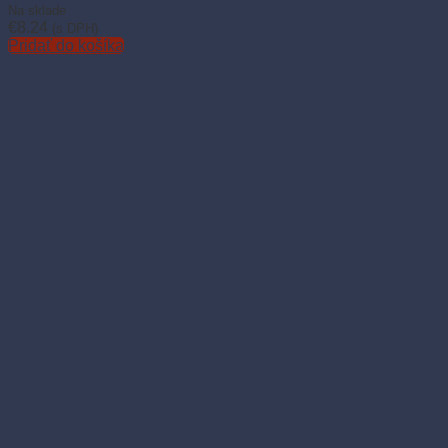
Na sklade
€
8.24
(s DPH)
Pridať do košíka