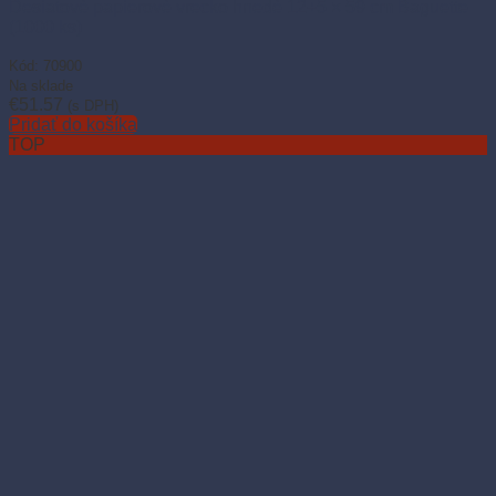
Desiatové papierové vrecko hnedé 12+5 × 59 cm Baguette
(1000 ks)
Kód: 70900
Na sklade
€
51.57
(s DPH)
Pridať do košíka
TOP