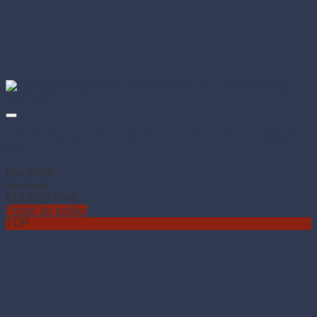
Desiatové papierové vrecko hnedé 14+7 × 32 cm 2 kg (500
ks)
Kód: 70920
Na sklade
€
12.29
(s DPH)
Pridať do košíka
TOP