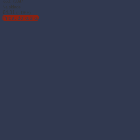
Kód: 73097
Na sklade
€
4.31
(s DPH)
Pridať do košíka