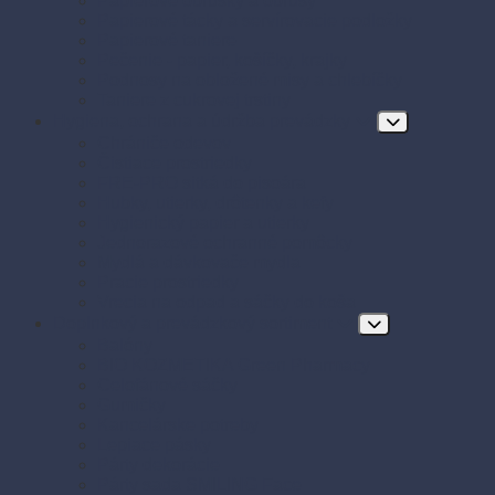
Papierové obrúsky a obrusy
Papierové tácky a servírovacie podložky
Papierové taniere
Pečenie - papier, košíčky, krajky
Podnosy na obložené misy a chlebíčky
Taniere z cukrovej trstiny
Hygiena, ochrana a údržba prevádzky
Chrániče odevov
Čistiace prostriedky
FRE-PRO sitká do pisoára
Hubky, utierky, drôtenky a kefy
Hygienický papier a utierky
Jednorazové ochranné pomôcky
Mydlá a dávkovače mydla
Pracie prostriedky
Vrecia na odpad a sáčky do koša
Doplnkový a prevádzkový sortiment
Balóny
BIO KOZMETIKA Green Pharmacy
Celofánové sáčky
Gumičky
Kancelárske potreby
Lepiace pásky
Párty dekorácie
Párty sada SMILING Face