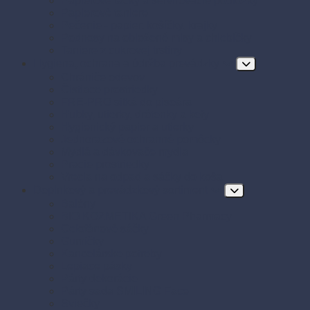
Papierové tácky a servírovacie podložky
Papierové taniere
Pečenie - papier, košíčky, krajky
Podnosy na obložené misy a chlebíčky
Taniere z cukrovej trstiny
Hygiena, ochrana a údržba prevádzky
Chrániče odevov
Čistiace prostriedky
FRE-PRO sitká do pisoára
Hubky, utierky, drôtenky a kefy
Hygienický papier a utierky
Jednorazové ochranné pomôcky
Mydlá a dávkovače mydla
Pracie prostriedky
Vrecia na odpad a sáčky do koša
Doplnkový a prevádzkový sortiment
Balóny
BIO KOZMETIKA Green Pharmacy
Celofánové sáčky
Gumičky
Kancelárske potreby
Lepiace pásky
Párty dekorácie
Párty sada SMILING Face
Sviečky