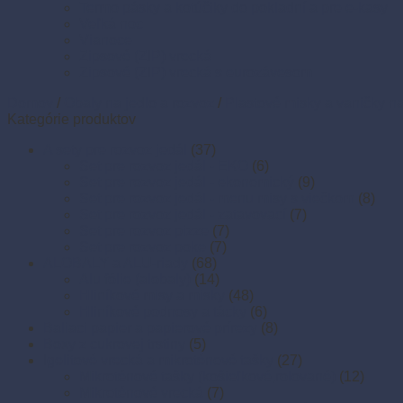
Termo pásky a kotúčiky do pokladní a pre e-kasy
Veľká noc
Vianoce
Zipsové (ZIP) vrecká
Zipsové (ZIP) vrecká s eurozávesom
Domov
/
Obaly na jedlo a rozvoz
/
Plastové misky a vaničky na
Kategórie produktov
A sety pre rozvoz jedál
(37)
Set pre rozvoz jedál - EKO
(6)
Set pre rozvoz jedál - ekonomický
(9)
Set pre rozvoz jedál - menu misy s viečkom
(8)
Set pre rozvoz jedál - zatavovací
(7)
Set pre rozvoz pizze
(7)
Set pre rozvoz poke
(7)
ALOBALY a ALU-riady
(68)
Alu fólie (alobaly)
(14)
Hliníkové misy a misky
(48)
Hliníkové podnosy a tácky
(6)
Baliaci papier a papierové prírezy
(8)
Boxy z cukrovej trstiny
(5)
Igelitové vrecká a mikroténové tašky
(27)
Mikroténové tašky (košieľkové,rolované)
(12)
Mikroténové vrecká
(7)