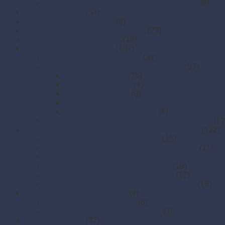
Ploché igelitové a mikroperforované vrecká
(8)
Krabice na pizzu
(34)
Menu misy do mikrovlnky
(4)
Papierové boxy a krabice na jedlo
(23)
Papierové misky s viečkom
(18)
Papierové vrecká a tašky
(101)
Papierové darčekové tašky
(32)
Papierové vrecká na potraviny a gastro
(57)
Desiatové vrecká
(25)
Lekárenské vrecká
(4)
Papierové kornúty
(9)
Vrecká na hot dog, hamburger, kebab, hranol
Vrecká na pečené kurčatá
(8)
Papierové vrecká s krížovým dnom a okienkom
(12
Plastové misky a vaničky na šaláty, ovocie a dreň
(122)
Dresingové misky a mini nádoby
(15)
Hranaté plastové misky na porcie a dezerty
(11)
Plastové misky na šaláty a porcie (stredné objemy)
Plastové vaničky na šaláty a ovocie
(19)
Polievkové a okrúhle plastové misky
(17)
Šalátové misky (okrúhle a veľkoobjemové)
(15)
Polystyrénové obaly na jedlo
(9)
Polystyrénové menu boxy
(6)
Polystyrénové misky na polievku
(3)
Potravinové fólie
(32)