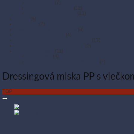
Odvíjače fólií
(7)
Potravinové fólie (PE)
(12)
Potravinové fólie (PVC)
(13)
Prírezy
(5)
Sushi boxy
(7)
Systém na zatváranie vreciek
(8)
Termo-tašky donáškové
(4)
Tortové krabice a podložky pod tortu
(17)
Vrecká do mrazničky s uzáverom
(5)
Zatavovacie misky
(11)
Menu misky
(4)
Zatavovacie stroje a príslušenstvo
(7)
Dressingová miska PP s viečko
TOP