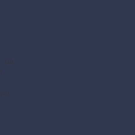
ky
(11)
)
(45)