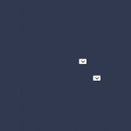
Papierové vrecká a tašky
Plastové misky a vaničky na šaláty, ovocie a dreň
Polystyrénové obaly na jedlo
Potravinové fólie
Prírezy
Sushi boxy
Systém na zatváranie vreciek
Termo-tašky donáškové
Tortové krabice a podložky pod tortu
Vrecká do mrazničky s uzáverom
Zatavovacie misky
Poháre a nápojový program
Poháre
Slamky na nápoje
Stolovanie, servírovanie a catering
Drevené a bambusové príbory a doplnky
Finger food misky a lodičky
Finger food poháriky (s viečkom)
Misky hlboké na polievky, guláš, hranolky
Misky z cukrovej trstiny
Napichovadlá na jednohubky
Opakovane použiteľný riad a príbory
Papierové misky na jedlo
Papierové obrúsky a obrusy