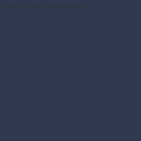
|
Overený e-shop pre gastro prevádzky