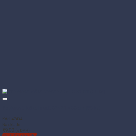
Papierová taška hnedá 32+21 × 33 cm (50 ks)
Kód: 47434
Na sklade
€
9.00
(s DPH)
Pridať do košíka