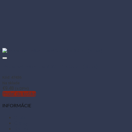
Papierová taška hnedá 32+16 × 39 cm (50 ks)
Kód: 47436
Na sklade
€
9.48
(s DPH)
Pridať do košíka
INFORMÁCIE
O nás
Články
Kontakt