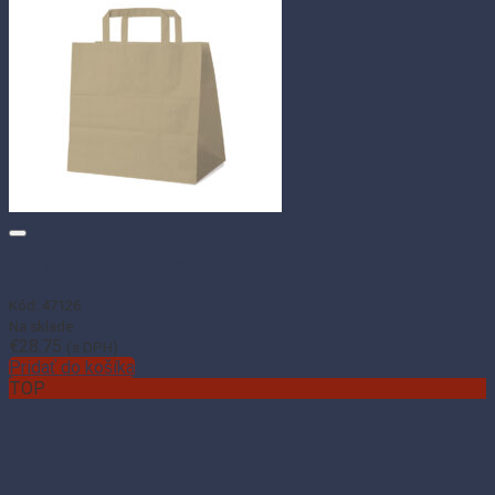
Papierová taška hnedá 26+17 × 25 cm (250 ks)
Kód: 47126
Na sklade
€
28.75
(s DPH)
Pridať do košíka
TOP