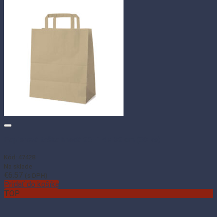
Papierová taška hnedá 26+14 × 32 cm (50 ks)
Kód: 47428
Na sklade
€
6.57
(s DPH)
Pridať do košíka
TOP