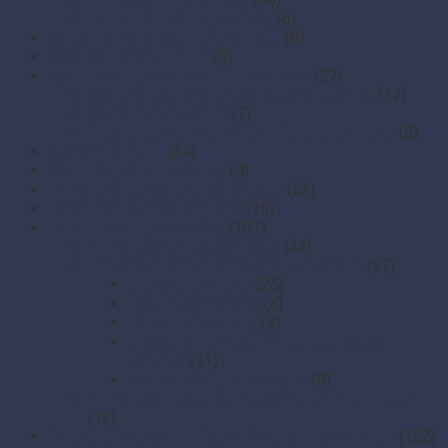
Hliníkové podnosy a tácky
(6)
Baliaci papier a papierové prírezy
(8)
Boxy z cukrovej trstiny
(5)
Igelitové vrecká a mikroténové tašky
(27)
Mikroténové tašky (košieľkové,rolované)
(12)
Mikroténové vrecká
(7)
Ploché igelitové a mikroperforované vrecká
(8)
Krabice na pizzu
(34)
Menu misy do mikrovlnky
(4)
Papierové boxy a krabice na jedlo
(23)
Papierové misky s viečkom
(18)
Papierové vrecká a tašky
(101)
Papierové darčekové tašky
(32)
Papierové vrecká na potraviny a gastro
(57)
Desiatové vrecká
(25)
Lekárenské vrecká
(4)
Papierové kornúty
(9)
Vrecká na hot dog, hamburger, kebab,
hranolky
(11)
Vrecká na pečené kurčatá
(8)
Papierové vrecká s krížovým dnom a okienkom
(12)
Plastové misky a vaničky na šaláty, ovocie a dreň
(122)