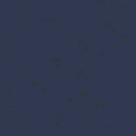
Dresingové misky a mini nádoby
(15)
Hranaté plastové misky na porcie a dezerty
(11)
Plastové misky na šaláty a porcie (stredné
objemy)
(45)
Plastové vaničky na šaláty a ovocie
(19)
Polievkové a okrúhle plastové misky
(17)
Šalátové misky (okrúhle a veľkoobjemové)
(15)
Polystyrénové obaly na jedlo
(9)
Polystyrénové menu boxy
(6)
Polystyrénové misky na polievku
(3)
Potravinové fólie
(32)
Odvíjače fólií
(7)
Potravinové fólie (PE)
(12)
Potravinové fólie (PVC)
(13)
Prírezy
(5)
Sushi boxy
(7)
Systém na zatváranie vreciek
(8)
Termo-tašky donáškové
(4)
Tortové krabice a podložky pod tortu
(17)
Vrecká do mrazničky s uzáverom
(5)
Zatavovacie misky
(11)
Menu misky
(4)
Zatavovacie stroje a príslušenstvo
(7)