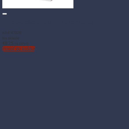
Papierová taška biela 26+14 × 32 cm (50 ks)
Kód: 47328
Na sklade
€
8.25
(s DPH)
Pridať do košíka