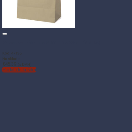
Papierová taška hnedá 32+16 × 39 cm (250 ks)
Kód: 47136
Na sklade
€
45.39
(s DPH)
Pridať do košíka