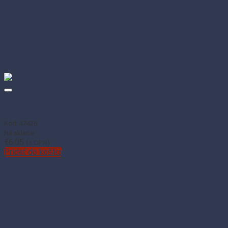
Papierová taška hnedá 26+17 × 25 cm (50 ks)
Kód: 47426
Na sklade
€
6.05
(s DPH)
Pridať do košíka