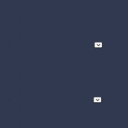
Opakovane použiteľný riad a príbory
Papierové misky na jedlo
Papierové obrúsky a obrusy
Papierové tácky a servírovacie podložky
Papierové taniere
Pečenie - papier, košíčky, krajky
Podnosy na obložené misy a chlebíčky
Taniere z cukrovej trstiny
Hygiena, ochrana a údržba prevádzky
Chrániče odevov
Čistiace prostriedky
FRE-PRO sitká do pisoára
Hubky, utierky, drôtenky a kefy
Hygienický papier a utierky
Jednorazové ochranné pomôcky
Mydlá a dávkovače mydla
Pracie prostriedky
Vrecia na odpad a sáčky do koša
Doplnkový a prevádzkový sortiment
Balóny
BIO KOZMETIKA Green Pharmacy
Celofánové sáčky
Gumičky
Kancelárske potreby