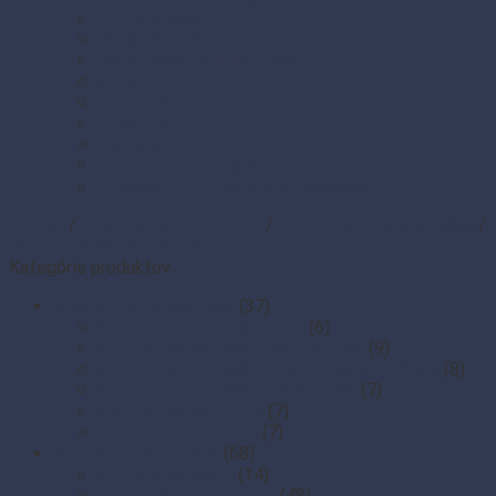
Lepiace pásky
Párty dekorácie
Párty sada SMILING Face
Sviečky
Termo pásky a kotúčiky do pokladní a pre e-kasy
Veľká noc
Vianoce
Zipsové (ZIP) vrecká
Zipsové (ZIP) vrecká s eurozávesom
Domov
/
Obaly na jedlo a rozvoz
/
Papierové vrecká a tašky
/
Papierové darčekové tašky
Kategórie produktov
A sety pre rozvoz jedál
(37)
Set pre rozvoz jedál - EKO
(6)
Set pre rozvoz jedál - ekonomický
(9)
Set pre rozvoz jedál - menu misy s viečkom
(8)
Set pre rozvoz jedál - zatavovací
(7)
Set pre rozvoz pizze
(7)
Set pre rozvoz poke
(7)
ALOBALY a ALU-riady
(68)
Alu fólie (alobaly)
(14)
Hliníkové misy a misky
(48)