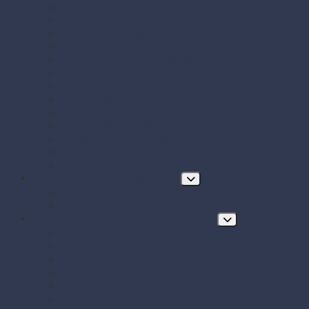
Papierové boxy a krabice na jedlo
Papierové misky s viečkom
Papierové vrecká a tašky
Plastové misky a vaničky na šaláty, ovocie a dreň
Polystyrénové obaly na jedlo
Potravinové fólie
Prírezy
Sushi boxy
Systém na zatváranie vreciek
Termo-tašky donáškové
Tortové krabice a podložky pod tortu
Vrecká do mrazničky s uzáverom
Zatavovacie misky
Poháre a nápojový program
Poháre
Slamky na nápoje
Stolovanie, servírovanie a catering
Drevené a bambusové príbory a doplnky
Finger food misky a lodičky
Finger food poháriky (s viečkom)
Misky hlboké na polievky, guláš, hranolky
Misky z cukrovej trstiny
Napichovadlá na jednohubky