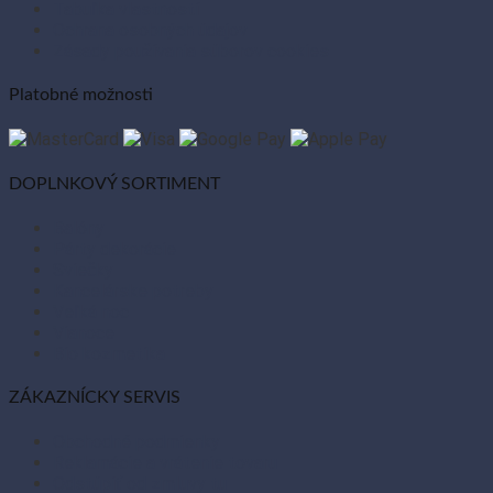
Tabuľka vlastností
Ochrana osobných údajov
Zásady používania súborov cookies
Platobné možnosti
DOPLNKOVÝ SORTIMENT
Balóny
Párty dekorácie
Sviečky
Kancelárske potreby
Veľká noc
Vianoce
Bio kozmetika
ZÁKAZNÍCKY SERVIS
Obchodné podmienky
Reklamácie a vrátenie tovaru
Odstúpiť od zmluvy tu