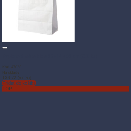
Papierová taška biela 26+14 × 32 cm (250 ks)
Kód: 47028
Na sklade
€
39.72
(s DPH)
Pridať do košíka
TOP