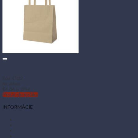
Papierová taška hnedá 18+8 × 22 cm (50 ks)
Kód: 47412
Na sklade
€
4.64
(s DPH)
Pridať do košíka
INFORMÁCIE
O nás
Články
Kontakt
Tabuľka vlastností