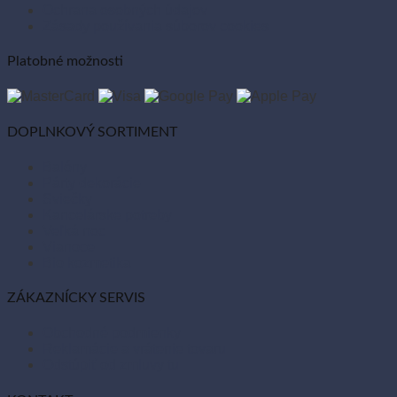
Ochrana osobných údajov
Zásady používania súborov cookies
Platobné možnosti
DOPLNKOVÝ SORTIMENT
Balóny
Párty dekorácie
Sviečky
Kancelárske potreby
Veľká noc
Vianoce
Bio kozmetika
ZÁKAZNÍCKY SERVIS
Obchodné podmienky
Reklamácie a vrátenie tovaru
Odstúpiť od zmluvy tu