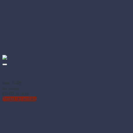
Papierová taška hnedá 26+17 × 25 cm (50 ks)
Kód: 47426
Na sklade
€
6.05
(s DPH)
Pridať do košíka