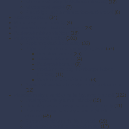
Mikroténové tašky (košieľkové,rolované)
(12)
Mikroténové vrecká
(7)
Ploché igelitové a mikroperforované vrecká
(8)
Krabice na pizzu
(34)
Menu misy do mikrovlnky
(4)
Papierové boxy a krabice na jedlo
(23)
Papierové misky s viečkom
(18)
Papierové vrecká a tašky
(101)
Papierové darčekové tašky
(32)
Papierové vrecká na potraviny a gastro
(57)
Desiatové vrecká
(25)
Lekárenské vrecká
(4)
Papierové kornúty
(9)
Vrecká na hot dog, hamburger, kebab,
hranolky
(11)
Vrecká na pečené kurčatá
(8)
Papierové vrecká s krížovým dnom a okienkom
(12)
Plastové misky a vaničky na šaláty, ovocie a dreň
(122)
Dresingové misky a mini nádoby
(15)
Hranaté plastové misky na porcie a dezerty
(11)
Plastové misky na šaláty a porcie (stredné
objemy)
(45)
Plastové vaničky na šaláty a ovocie
(19)
Polievkové a okrúhle plastové misky
(17)