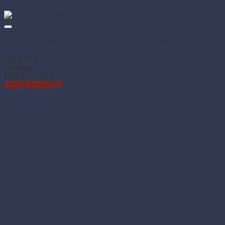
Papierová taška hnedá 40+16 × 45 cm (200 ks)
Kód: 47139
Na sklade
€
58.51
(s DPH)
Pridať do košíka