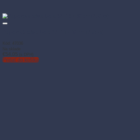
Papierová taška biela 32+16 × 39 cm (250 ks)
Kód: 47036
Na sklade
€
54.05
(s DPH)
Pridať do košíka