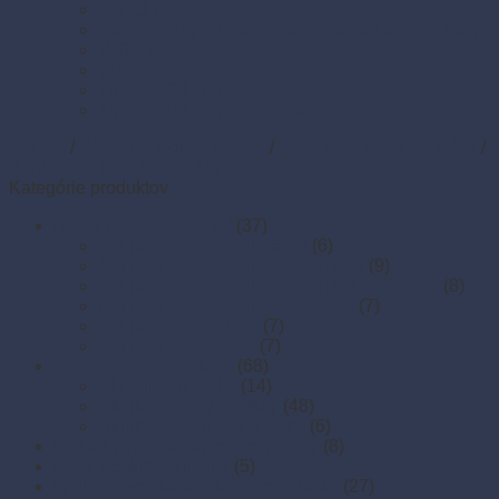
Sviečky
Termo pásky a kotúčiky do pokladní a pre e-kasy
Veľká noc
Vianoce
Zipsové (ZIP) vrecká
Zipsové (ZIP) vrecká s eurozávesom
Domov
/
Obaly na jedlo a rozvoz
/
Papierové vrecká a tašky
/
Papierové darčekové tašky
Kategórie produktov
A sety pre rozvoz jedál
(37)
Set pre rozvoz jedál - EKO
(6)
Set pre rozvoz jedál - ekonomický
(9)
Set pre rozvoz jedál - menu misy s viečkom
(8)
Set pre rozvoz jedál - zatavovací
(7)
Set pre rozvoz pizze
(7)
Set pre rozvoz poke
(7)
ALOBALY a ALU-riady
(68)
Alu fólie (alobaly)
(14)
Hliníkové misy a misky
(48)
Hliníkové podnosy a tácky
(6)
Baliaci papier a papierové prírezy
(8)
Boxy z cukrovej trstiny
(5)
Igelitové vrecká a mikroténové tašky
(27)