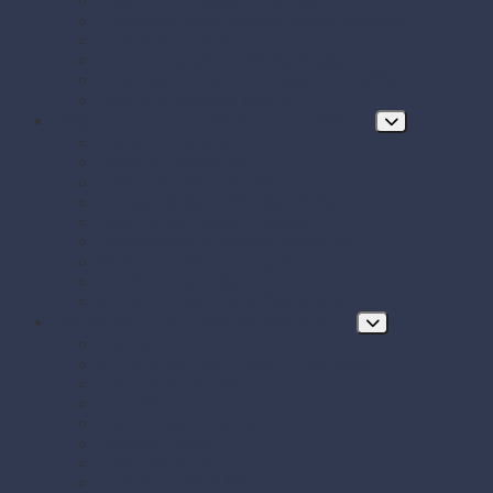
Papierové obrúsky a obrusy
Papierové tácky a servírovacie podložky
Papierové taniere
Pečenie - papier, košíčky, krajky
Podnosy na obložené misy a chlebíčky
Taniere z cukrovej trstiny
Hygiena, ochrana a údržba prevádzky
Chrániče odevov
Čistiace prostriedky
FRE-PRO sitká do pisoára
Hubky, utierky, drôtenky a kefy
Hygienický papier a utierky
Jednorazové ochranné pomôcky
Mydlá a dávkovače mydla
Pracie prostriedky
Vrecia na odpad a sáčky do koša
Doplnkový a prevádzkový sortiment
Balóny
BIO KOZMETIKA Green Pharmacy
Celofánové sáčky
Gumičky
Kancelárske potreby
Lepiace pásky
Párty dekorácie
Párty sada SMILING Face