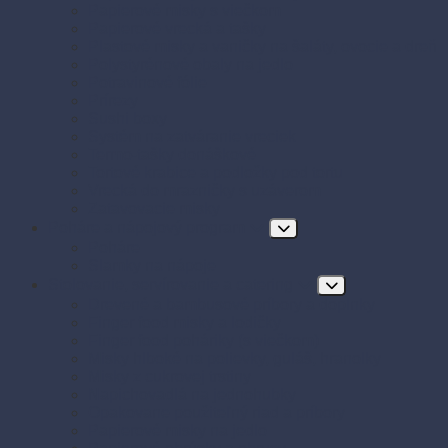
Papierové misky s viečkom
Papierové vrecká a tašky
Plastové misky a vaničky na šaláty, ovocie a dreň
Polystyrénové obaly na jedlo
Potravinové fólie
Prírezy
Sushi boxy
Systém na zatváranie vreciek
Termo-tašky donáškové
Tortové krabice a podložky pod tortu
Vrecká do mrazničky s uzáverom
Zatavovacie misky
Poháre a nápojový program
Poháre
Slamky na nápoje
Stolovanie, servírovanie a catering
Drevené a bambusové príbory a doplnky
Finger food misky a lodičky
Finger food poháriky (s viečkom)
Misky hlboké na polievky, guláš, hranolky
Misky z cukrovej trstiny
Napichovadlá na jednohubky
Opakovane použiteľný riad a príbory
Papierové misky na jedlo