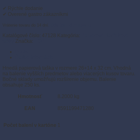
26+14
×
✔ Rýchle dodanie
32
✔ Overené gastro zákazníkmi
cm
(250
Vrátenie tovaru do 14 dní.
Odstúpiť od zmluvy tu
ks)
Katalógové číslo:
47128
Kategória:
Papierové darčekové
tašky
Značka:
TOP
Popis
Ďalšie informácie
Hnedá papierová taška v rozmere 26+14 x 32 cm. Vhodná
na balenie vyšších predmetov alebo viacerých kusov tovaru.
Bočné sklady umožňujú rozšírenie objemu. Balenie
obsahuje 250 ks.
Hmotnosť
8.2000 kg
EAN
8591199471280
Počet balení v kartóne
1