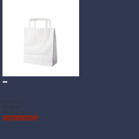
Papierová taška biela 18+8 × 22 cm (50 ks)
Kód: 47312
Na sklade
€
5.28
(s DPH)
Pridať do košíka