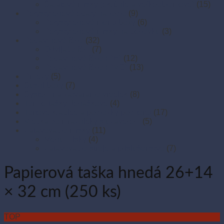
Šalátové misky (okrúhle a veľkoobjemové)
(15)
Polystyrénové obaly na jedlo
(9)
Polystyrénové menu boxy
(6)
Polystyrénové misky na polievku
(3)
Potravinové fólie
(32)
Odvíjače fólií
(7)
Potravinové fólie (PE)
(12)
Potravinové fólie (PVC)
(13)
Prírezy
(5)
Sushi boxy
(7)
Systém na zatváranie vreciek
(8)
Termo-tašky donáškové
(4)
Tortové krabice a podložky pod tortu
(17)
Vrecká do mrazničky s uzáverom
(5)
Zatavovacie misky
(11)
Menu misky
(4)
Zatavovacie stroje a príslušenstvo
(7)
Papierová taška hnedá 26+14
× 32 cm (250 ks)
TOP