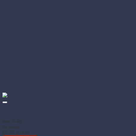
Papierová taška hnedá 22+10 × 28 cm (50 ks)
Kód: 47420
Na sklade
€
5.23
(s DPH)