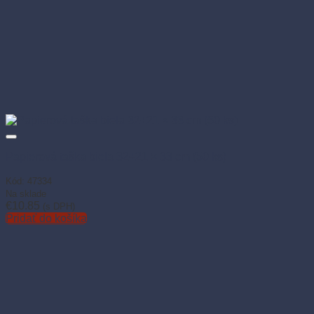
Papierová taška biela 32+21 × 33 cm (50 ks)
Kód: 47334
Na sklade
€
10.85
(s DPH)
Pridať do košíka