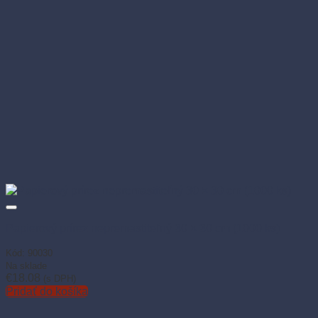
Papierový prírez nepremastiteľný 30 × 30 cm (1000 ks)
Kód: 90030
Na sklade
€
18.08
(s DPH)
Pridať do košíka