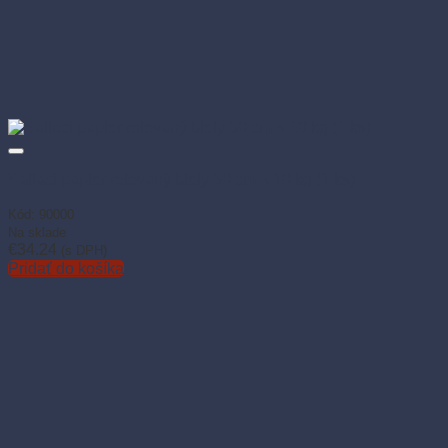
Baliaci papier rolovaný biely 50 cm × 10 kg (1 ks)
Kód: 90000
Na sklade
€
34.24
(s DPH)
Pridať do košíka