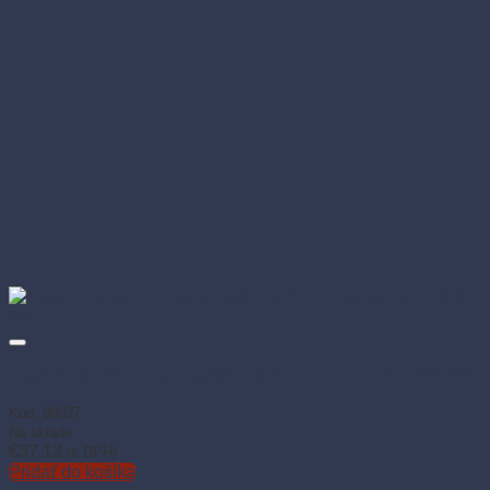
Papierový prírez nepremastiteľný 37,5 × 50 cm 1/4 (1000 ks)
Kód: 90037
Na sklade
€
37.13
(s DPH)
Pridať do košíka