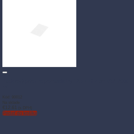
Papierový prírez nepremastiteľný 12,5 × 18,7 cm 1/32 (2000
ks)
Kód: 90012
Na sklade
€
12.61
(s DPH)
Pridať do košíka