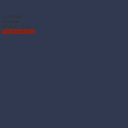
Papierový prírez nepremastiteľný 18,7 × 25 cm 1/16 (2000
ks)
Kód: 90018
Na sklade
€
19.62
(s DPH)
Pridať do košíka