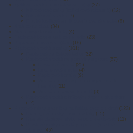
Igelitové vrecká a mikroténové tašky
(27)
Mikroténové tašky (košieľkové,rolované)
(12)
Mikroténové vrecká
(7)
Ploché igelitové a mikroperforované vrecká
(8)
Krabice na pizzu
(34)
Menu misy do mikrovlnky
(4)
Papierové boxy a krabice na jedlo
(23)
Papierové misky s viečkom
(18)
Papierové vrecká a tašky
(101)
Papierové darčekové tašky
(32)
Papierové vrecká na potraviny a gastro
(57)
Desiatové vrecká
(25)
Lekárenské vrecká
(4)
Papierové kornúty
(9)
Vrecká na hot dog, hamburger, kebab,
hranolky
(11)
Vrecká na pečené kurčatá
(8)
Papierové vrecká s krížovým dnom a okienkom
(12)
Plastové misky a vaničky na šaláty, ovocie a dreň
(122)
Dresingové misky a mini nádoby
(15)
Hranaté plastové misky na porcie a dezerty
(11)
Plastové misky na šaláty a porcie (stredné
objemy)
(45)