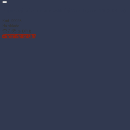
Papierový prírez nepremastiteľný 25 × 37,5 cm 1/8 (2000 ks)
Kód: 90025
Na sklade
€
37.65
(s DPH)
Pridať do košíka