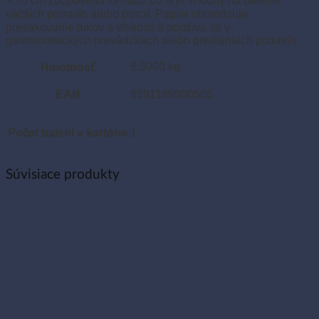
× 75 cm zodpovedá formátu 1/2 a je vhodný na balenie
väčších potravín alebo porcií. Papier obmedzuje
presakovanie tukov a vlhkosti a používa sa v
gastronomických prevádzkach alebo predajniach potravín.
6.5000 kg
Hmotnosť
EAN
8591199900506
Počet balení v kartóne
1
Súvisiace produkty