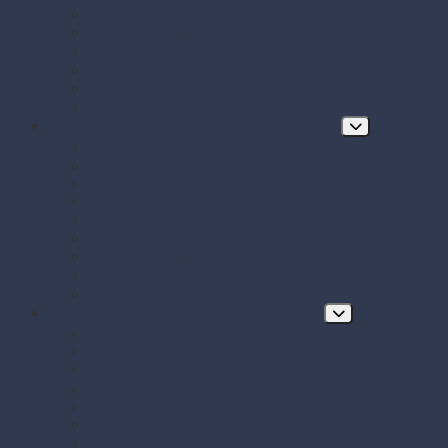
Papierové obrúsky a obrusy
Papierové tácky a servírovacie podložky
Papierové taniere
Pečenie - papier, košíčky, krajky
Podnosy na obložené misy a chlebíčky
Taniere z cukrovej trstiny
Hygiena, ochrana a údržba prevádzky
Chrániče odevov
Čistiace prostriedky
FRE-PRO sitká do pisoára
Hubky, utierky, drôtenky a kefy
Hygienický papier a utierky
Jednorazové ochranné pomôcky
Mydlá a dávkovače mydla
Pracie prostriedky
Vrecia na odpad a sáčky do koša
Doplnkový a prevádzkový sortiment
Balóny
BIO KOZMETIKA Green Pharmacy
Celofánové sáčky
Gumičky
Kancelárske potreby
Lepiace pásky
Párty dekorácie