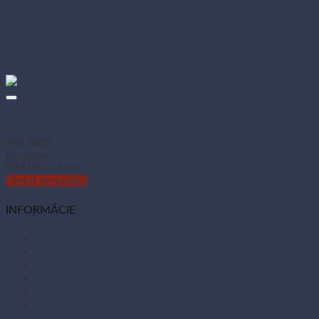
Baliaci papier rolovaný hnedý 50 cm × 10 kg (1 ks)
Kód: 90005
Na sklade
€
40.98
(s DPH)
Pridať do košíka
INFORMÁCIE
O nás
Články
Kontakt
Tabuľka vlastností
Ochrana osobných údajov
Zásady používania súborov cookies