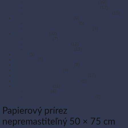
Plastové vaničky na šaláty a ovocie
(19)
Polievkové a okrúhle plastové misky
(17)
Šalátové misky (okrúhle a veľkoobjemové)
(15)
Polystyrénové obaly na jedlo
(9)
Polystyrénové menu boxy
(6)
Polystyrénové misky na polievku
(3)
Potravinové fólie
(32)
Odvíjače fólií
(7)
Potravinové fólie (PE)
(12)
Potravinové fólie (PVC)
(13)
Prírezy
(5)
Sushi boxy
(7)
Systém na zatváranie vreciek
(8)
Termo-tašky donáškové
(4)
Tortové krabice a podložky pod tortu
(17)
Vrecká do mrazničky s uzáverom
(5)
Zatavovacie misky
(11)
Menu misky
(4)
Zatavovacie stroje a príslušenstvo
(7)
Papierový prírez
nepremastiteľný 50 × 75 cm