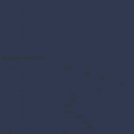
Párty sada SMILING Face
Sviečky
Termo pásky a kotúčiky do pokladní a pre e-kasy
Veľká noc
Vianoce
Zipsové (ZIP) vrecká
Zipsové (ZIP) vrecká s eurozávesom
Domov
/
Obaly na jedlo a rozvoz
/
Baliaci papier a papierové
prírezy
Kategórie produktov
A sety pre rozvoz jedál
(37)
Set pre rozvoz jedál - EKO
(6)
Set pre rozvoz jedál - ekonomický
(9)
Set pre rozvoz jedál - menu misy s viečkom
(8)
Set pre rozvoz jedál - zatavovací
(7)
Set pre rozvoz pizze
(7)
Set pre rozvoz poke
(7)
ALOBALY a ALU-riady
(68)
Alu fólie (alobaly)
(14)
Hliníkové misy a misky
(48)
Hliníkové podnosy a tácky
(6)
Baliaci papier a papierové prírezy
(8)
Boxy z cukrovej trstiny
(5)