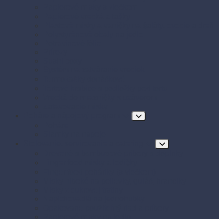
Papierové misky s viečkom
Papierové vrecká a tašky
Plastové misky a vaničky na šaláty, ovocie a dreň
Polystyrénové obaly na jedlo
Potravinové fólie
Prírezy
Sushi boxy
Systém na zatváranie vreciek
Termo-tašky donáškové
Tortové krabice a podložky pod tortu
Vrecká do mrazničky s uzáverom
Zatavovacie misky
Poháre a nápojový program
Poháre
Slamky na nápoje
Stolovanie, servírovanie a catering
Drevené a bambusové príbory a doplnky
Finger food misky a lodičky
Finger food poháriky (s viečkom)
Misky hlboké na polievky, guláš, hranolky
Misky z cukrovej trstiny
Napichovadlá na jednohubky
Opakovane použiteľný riad a príbory
Papierové misky na jedlo