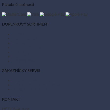
Platobné možnosti
DOPLNKOVÝ SORTIMENT
Balóny
Párty dekorácie
Sviečky
Kancelárske potreby
Veľká noc
Vianoce
Bio kozmetika
ZÁKAZNÍCKY SERVIS
Obchodné podmienky
Reklamácie a vrátenie tovaru
Odstúpiť od zmluvy tu
KONTAKT
HEDONIA, s.r.o.