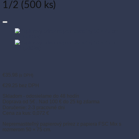
1/2 (500 ks)
€
35.98
(s DPH)
€
29.25
bez DPH
Skladom - odosielame do 48 hodín
Doprava od 5€ . Nad 100 € do 25 kg zdarma
Doručenie: 2-3 pracovné dni
Cena za kus: 0,072 €
Nepremastiteľný papierový prírez z papiera FSC Mix s
rozmerom 50 × 75 cm.