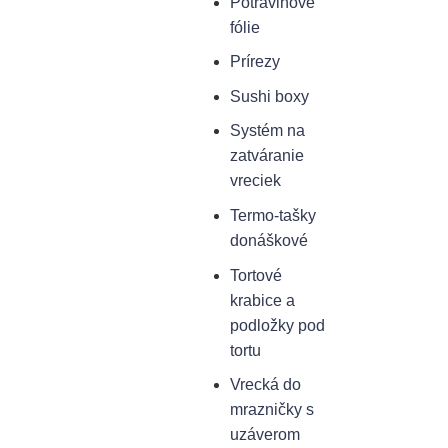
Potravinové
fólie
Prírezy
Sushi boxy
Systém na
zatváranie
vreciek
Termo-tašky
donáškové
Tortové
krabice a
podložky pod
tortu
Vrecká do
mrazničky s
uzáverom