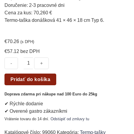
Doručenie: 2-3 pracovné dni
Cena za kus: 70,260 €
Termo-taška donášková 41 × 46 × 18 cm Typ 6.
€
70.26
(s DPH)
€
57.12
bez DPH
množstvo
Pridať do košíka
Termo-
taška
Doprava zdarma pri nákupe nad 100 Euro do 25kg
donášková
✔ Rýchle dodanie
41
✔ Overené gastro zákazníkmi
×
46
Vrátenie tovaru do 14 dní.
Odstúpiť od zmluvy tu
×
18
Katalógové číslo:
99060
Kategória:
Termo-tašky