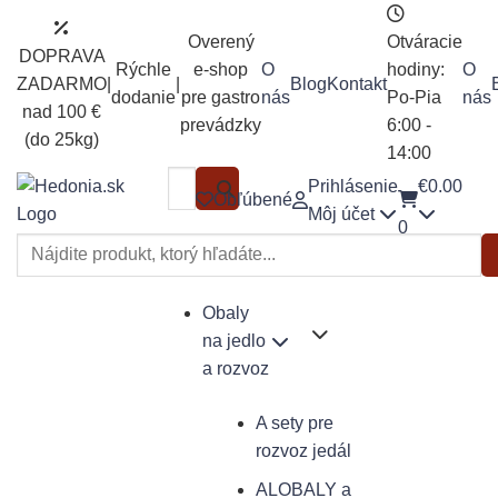
Skip
to
Overený
Otváracie
DOPRAVA
content
Rýchle
e-shop
O
hodiny:
O
ZADARMO
|
|
Blog
Kontakt
dodanie
pre gastro
nás
Po-Pia
nás
nad 100 €
prevádzky
6:00 -
(do 25kg)
14:00
Hľadať:
Prihlásenie
€
0.00
Obľúbené
Môj účet
0
Hľadať:
Obaly
na jedlo
a rozvoz
A sety pre
rozvoz jedál
ALOBALY a