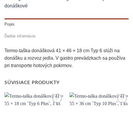
cm
donáškové
`Typ
6`,
Popis
1
ks
Ďalšie informácie
Termo-taška donášková 41 × 46 × 18 cm Typ 6 slúži na
donášku a rozvoz jedla. V gastro prevádzkach sa používa
pri transporte hotových pokrmov.
SÚVISIACE PRODUKTY