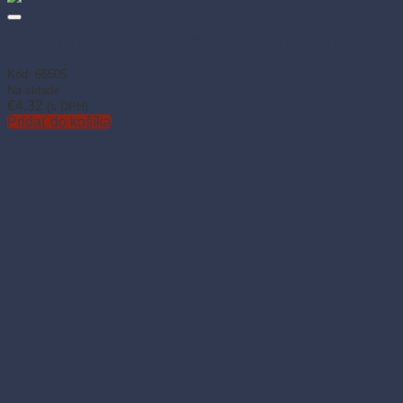
Kávová lyžička bambusová FSC 100% 11 cm (100 ks)
Kód: 66505
Na sklade
€
4.32
(s DPH)
Pridať do košíka