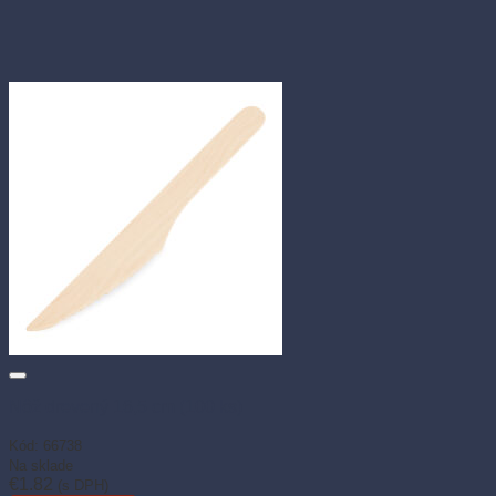
Nôž drevený 16,5 cm (100 ks)
Kód: 66738
Na sklade
€
1.82
(s DPH)