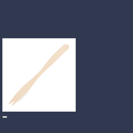
Vidlička drevená desiatová dlhá 14 cm (500 ks)