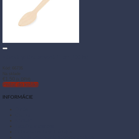
Kávová lyžička drevená 11 cm (100 ks)
Kód: 66735
Na sklade
€
1.50
(s DPH)
Pridať do košíka
INFORMÁCIE
O nás
Články
Kontakt
Tabuľka vlastností
Ochrana osobných údajov
Zásady používania súborov cookies