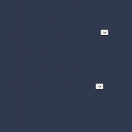
Papierové obrúsky a obrusy
Papierové tácky a servírovacie podložky
Papierové taniere
Pečenie - papier, košíčky, krajky
Podnosy na obložené misy a chlebíčky
Taniere z cukrovej trstiny
Hygiena, ochrana a údržba prevádzky
Chrániče odevov
Čistiace prostriedky
FRE-PRO sitká do pisoára
Hubky, utierky, drôtenky a kefy
Hygienický papier a utierky
Jednorazové ochranné pomôcky
Mydlá a dávkovače mydla
Pracie prostriedky
Vrecia na odpad a sáčky do koša
Doplnkový a prevádzkový sortiment
Balóny
BIO KOZMETIKA Green Pharmacy
Celofánové sáčky
Gumičky
Kancelárske potreby
Lepiace pásky
Párty dekorácie
Párty sada SMILING Face