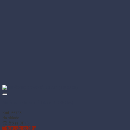
Miešadlo drevené 14 cm (1000 ks)
Kód: 66723
Na sklade
€
2.55
(s DPH)
Pridať do košíka