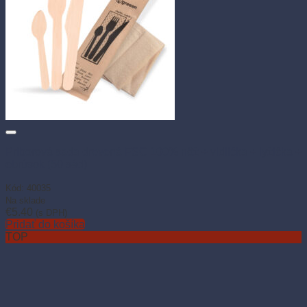
Príborová sada drevená FSC 100% nôž + vidlička + lyžička +
obrúsok (50 sád)
Kód: 40035
Na sklade
€
5.40
(s DPH)
Pridať do košíka
TOP