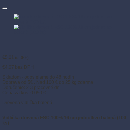
€
5.01
(s DPH)
€
4.07
bez DPH
Skladom - odosielame do 48 hodín
Doprava od 5€ . Nad 100 € do 25 kg zdarma
Doručenie: 2-3 pracovné dni
Cena za kus: 0,050 €
Drevená vidlička balená.
Vidlička drevená FSC 100% 16 cm jednotlivo balená (100
ks)