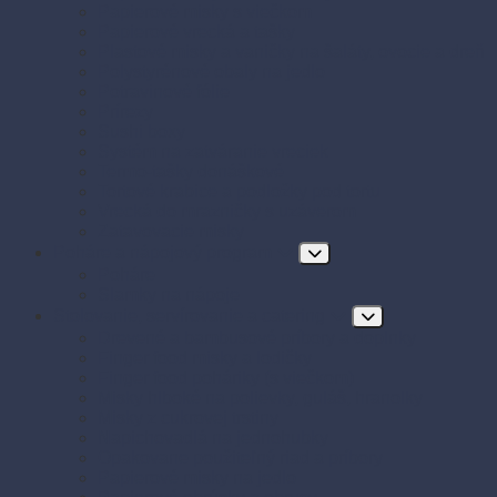
Papierové misky s viečkom
Papierové vrecká a tašky
Plastové misky a vaničky na šaláty, ovocie a dreň
Polystyrénové obaly na jedlo
Potravinové fólie
Prírezy
Sushi boxy
Systém na zatváranie vreciek
Termo-tašky donáškové
Tortové krabice a podložky pod tortu
Vrecká do mrazničky s uzáverom
Zatavovacie misky
Poháre a nápojový program
Poháre
Slamky na nápoje
Stolovanie, servírovanie a catering
Drevené a bambusové príbory a doplnky
Finger food misky a lodičky
Finger food poháriky (s viečkom)
Misky hlboké na polievky, guláš, hranolky
Misky z cukrovej trstiny
Napichovadlá na jednohubky
Opakovane použiteľný riad a príbory
Papierové misky na jedlo