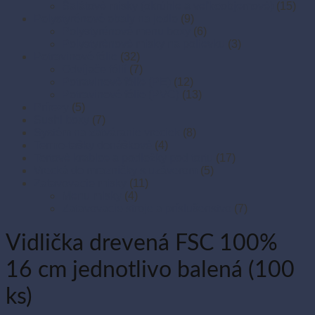
Šalátové misky (okrúhle a veľkoobjemové)
(15)
Polystyrénové obaly na jedlo
(9)
Polystyrénové menu boxy
(6)
Polystyrénové misky na polievku
(3)
Potravinové fólie
(32)
Odvíjače fólií
(7)
Potravinové fólie (PE)
(12)
Potravinové fólie (PVC)
(13)
Prírezy
(5)
Sushi boxy
(7)
Systém na zatváranie vreciek
(8)
Termo-tašky donáškové
(4)
Tortové krabice a podložky pod tortu
(17)
Vrecká do mrazničky s uzáverom
(5)
Zatavovacie misky
(11)
Menu misky
(4)
Zatavovacie stroje a príslušenstvo
(7)
Vidlička drevená FSC 100%
16 cm jednotlivo balená (100
ks)