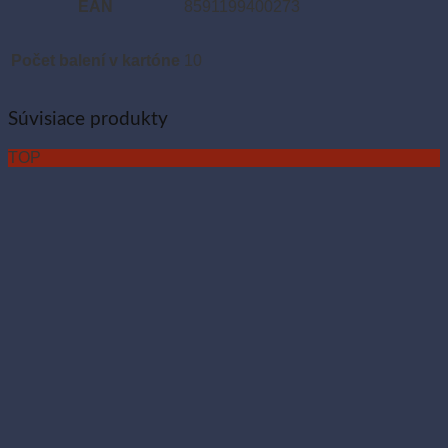
EAN
8591199400273
Počet balení v kartóne
10
Súvisiace produkty
TOP