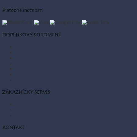
Platobné možnosti
DOPLNKOVÝ SORTIMENT
Balóny
Párty dekorácie
Sviečky
Kancelárske potreby
Veľká noc
Vianoce
Bio kozmetika
ZÁKAZNÍCKY SERVIS
Obchodné podmienky
Reklamácie a vrátenie tovaru
Odstúpiť od zmluvy tu
KONTAKT