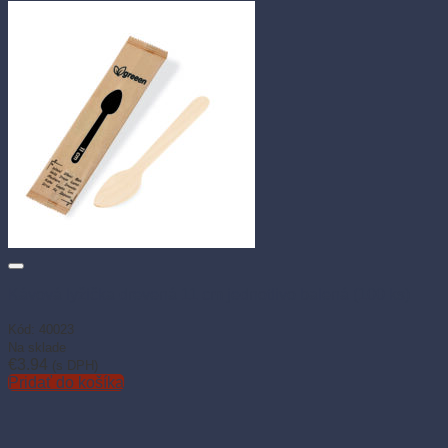
Kávová lyžička drevená 11 cm jednotlivo balená (100 ks)
Kód: 40023
Na sklade
€
3.94
(s DPH)
Pridať do košíka