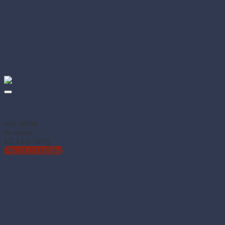
Lyžica drevená 16 cm (100 ks)
Kód: 66736
Na sklade
€
2.14
(s DPH)
Pridať do košíka