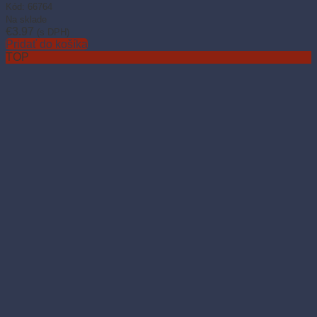
Kód: 66764
Na sklade
€
3.97
(s DPH)
Pridať do košíka
TOP