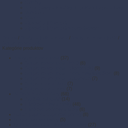
Sviečky
Termo pásky a kotúčiky do pokladní a pre e-kasy
Veľká noc
Vianoce
Zipsové (ZIP) vrecká
Zipsové (ZIP) vrecká s eurozávesom
Domov
/
Obaly na jedlo a rozvoz
/
A sety pre rozvoz jedál
/
Set pre rozvoz poke
Kategórie produktov
A sety pre rozvoz jedál
(37)
Set pre rozvoz jedál - EKO
(6)
Set pre rozvoz jedál - ekonomický
(9)
Set pre rozvoz jedál - menu misy s viečkom
(8)
Set pre rozvoz jedál - zatavovací
(7)
Set pre rozvoz pizze
(7)
Set pre rozvoz poke
(7)
ALOBALY a ALU-riady
(68)
Alu fólie (alobaly)
(14)
Hliníkové misy a misky
(48)
Hliníkové podnosy a tácky
(6)
Baliaci papier a papierové prírezy
(8)
Boxy z cukrovej trstiny
(5)
Igelitové vrecká a mikroténové tašky
(27)