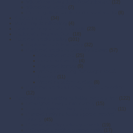
Mikroténové tašky (košieľkové,rolované)
(12)
Mikroténové vrecká
(7)
Ploché igelitové a mikroperforované vrecká
(8)
Krabice na pizzu
(34)
Menu misy do mikrovlnky
(4)
Papierové boxy a krabice na jedlo
(23)
Papierové misky s viečkom
(18)
Papierové vrecká a tašky
(101)
Papierové darčekové tašky
(32)
Papierové vrecká na potraviny a gastro
(57)
Desiatové vrecká
(25)
Lekárenské vrecká
(4)
Papierové kornúty
(9)
Vrecká na hot dog, hamburger, kebab,
hranolky
(11)
Vrecká na pečené kurčatá
(8)
Papierové vrecká s krížovým dnom a okienkom
(12)
Plastové misky a vaničky na šaláty, ovocie a dreň
(122)
Dresingové misky a mini nádoby
(15)
Hranaté plastové misky na porcie a dezerty
(11)
Plastové misky na šaláty a porcie (stredné
objemy)
(45)
Plastové vaničky na šaláty a ovocie
(19)
Polievkové a okrúhle plastové misky
(17)