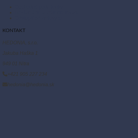
Obchodné podmienky
Reklamácie a vrátenie tovaru
Odstúpiť od zmluvy tu
KONTAKT
HEDONIA, s.r.o.
Jakuba Haška 1
949 01 Nitra
+421 905 227 234
hedonia@hedonia.sk