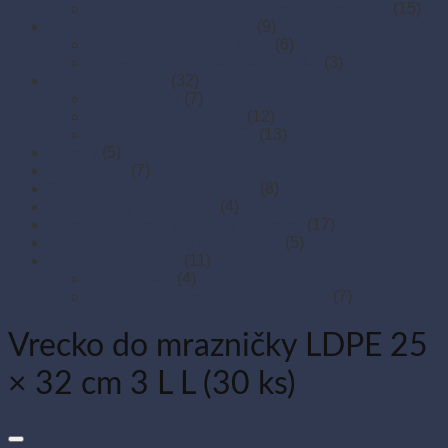
Šalátové misky (okrúhle a veľkoobjemové)
(15)
Polystyrénové obaly na jedlo
(9)
Polystyrénové menu boxy
(6)
Polystyrénové misky na polievku
(3)
Potravinové fólie
(32)
Odvíjače fólií
(7)
Potravinové fólie (PE)
(12)
Potravinové fólie (PVC)
(13)
Prírezy
(5)
Sushi boxy
(7)
Systém na zatváranie vreciek
(8)
Termo-tašky donáškové
(4)
Tortové krabice a podložky pod tortu
(17)
Vrecká do mrazničky s uzáverom
(5)
Zatavovacie misky
(11)
Menu misky
(4)
Zatavovacie stroje a príslušenstvo
(7)
Vrecko do mrazničky LDPE 25
× 32 cm 3 L L (30 ks)