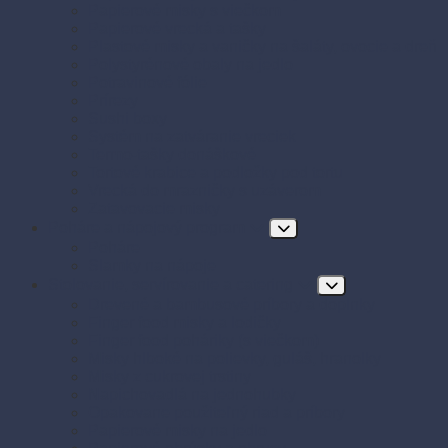
Papierové misky s viečkom
Papierové vrecká a tašky
Plastové misky a vaničky na šaláty, ovocie a dreň
Polystyrénové obaly na jedlo
Potravinové fólie
Prírezy
Sushi boxy
Systém na zatváranie vreciek
Termo-tašky donáškové
Tortové krabice a podložky pod tortu
Vrecká do mrazničky s uzáverom
Zatavovacie misky
Poháre a nápojový program
Poháre
Slamky na nápoje
Stolovanie, servírovanie a catering
Drevené a bambusové príbory a doplnky
Finger food misky a lodičky
Finger food poháriky (s viečkom)
Misky hlboké na polievky, guláš, hranolky
Misky z cukrovej trstiny
Napichovadlá na jednohubky
Opakovane použiteľný riad a príbory
Papierové misky na jedlo