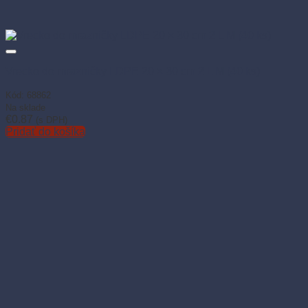
Vrecko do mrazničky LDPE 20 × 30 cm 2 L M (40 ks)
Kód: 68862
Na sklade
€
0.87
(s DPH)
Pridať do košíka