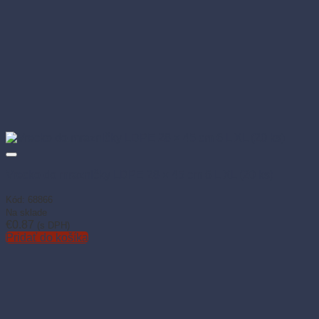
Vrecko do mrazničky LDPE 28 × 45 cm 6 L XL (20 ks)
Kód: 68866
Na sklade
€
0.87
(s DPH)
Pridať do košíka