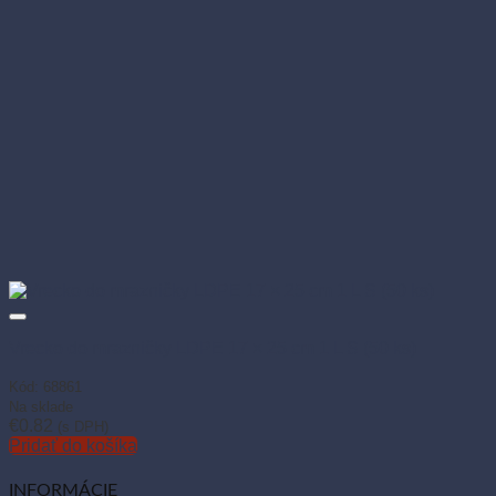
Vrecko do mrazničky LDPE 17 × 25 cm 1 L S (50 ks)
Kód: 68861
Na sklade
€
0.82
(s DPH)
Pridať do košíka
INFORMÁCIE