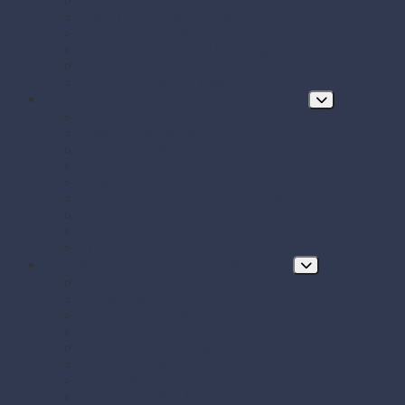
Papierové obrúsky a obrusy
Papierové tácky a servírovacie podložky
Papierové taniere
Pečenie - papier, košíčky, krajky
Podnosy na obložené misy a chlebíčky
Taniere z cukrovej trstiny
Hygiena, ochrana a údržba prevádzky
Chrániče odevov
Čistiace prostriedky
FRE-PRO sitká do pisoára
Hubky, utierky, drôtenky a kefy
Hygienický papier a utierky
Jednorazové ochranné pomôcky
Mydlá a dávkovače mydla
Pracie prostriedky
Vrecia na odpad a sáčky do koša
Doplnkový a prevádzkový sortiment
Balóny
BIO KOZMETIKA Green Pharmacy
Celofánové sáčky
Gumičky
Kancelárske potreby
Lepiace pásky
Párty dekorácie
Párty sada SMILING Face