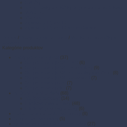
Sviečky
Termo pásky a kotúčiky do pokladní a pre e-kasy
Veľká noc
Vianoce
Zipsové (ZIP) vrecká
Zipsové (ZIP) vrecká s eurozávesom
Domov
/
Obaly na jedlo a rozvoz
/
Vrecká do mrazničky s
uzáverom
Kategórie produktov
A sety pre rozvoz jedál
(37)
Set pre rozvoz jedál - EKO
(6)
Set pre rozvoz jedál - ekonomický
(9)
Set pre rozvoz jedál - menu misy s viečkom
(8)
Set pre rozvoz jedál - zatavovací
(7)
Set pre rozvoz pizze
(7)
Set pre rozvoz poke
(7)
ALOBALY a ALU-riady
(68)
Alu fólie (alobaly)
(14)
Hliníkové misy a misky
(48)
Hliníkové podnosy a tácky
(6)
Baliaci papier a papierové prírezy
(8)
Boxy z cukrovej trstiny
(5)
Igelitové vrecká a mikroténové tašky
(27)