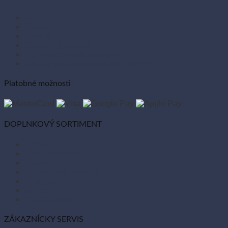
O nás
Články
Kontakt
Tabuľka vlastností
Ochrana osobných údajov
Zásady používania súborov cookies
Platobné možnosti
DOPLNKOVÝ SORTIMENT
Balóny
Párty dekorácie
Sviečky
Kancelárske potreby
Veľká noc
Vianoce
Bio kozmetika
ZÁKAZNÍCKY SERVIS