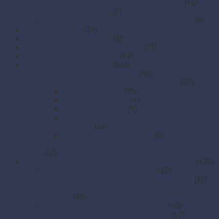
Mikroténové tašky (košieľkové,rolované)
(12)
Mikroténové vrecká
(7)
Ploché igelitové a mikroperforované vrecká
(8)
Krabice na pizzu
(34)
Menu misy do mikrovlnky
(4)
Papierové boxy a krabice na jedlo
(23)
Papierové misky s viečkom
(18)
Papierové vrecká a tašky
(101)
Papierové darčekové tašky
(32)
Papierové vrecká na potraviny a gastro
(57)
Desiatové vrecká
(25)
Lekárenské vrecká
(4)
Papierové kornúty
(9)
Vrecká na hot dog, hamburger, kebab,
hranolky
(11)
Vrecká na pečené kurčatá
(8)
Papierové vrecká s krížovým dnom a okienkom
(12)
Plastové misky a vaničky na šaláty, ovocie a dreň
(122)
Dresingové misky a mini nádoby
(15)
Hranaté plastové misky na porcie a dezerty
(11)
Plastové misky na šaláty a porcie (stredné
objemy)
(45)
Plastové vaničky na šaláty a ovocie
(19)
Polievkové a okrúhle plastové misky
(17)