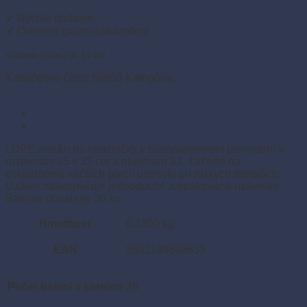
LDPE
25
✔ Rýchle dodanie
×
✔ Overené gastro zákazníkmi
32
cm
Vrátenie tovaru do 14 dní.
Odstúpiť od zmluvy tu
3
L
Katalógové číslo:
68863
Kategória:
Vrecká do mrazničky s
L
uzáverom
(30
Popis
ks)
Ďalšie informácie
LDPE vrecko do mrazničky v transparentnom prevedení s
rozmerom 25 x 32 cm a objemom 3 L. Určené na
uskladnenie väčších porcií potravín pri nízkych teplotách.
Uzáver zabezpečuje jednoduché a opakované uzavretie.
Balenie obsahuje 30 ks.
Hmotnosť
0.1300 kg
EAN
8591199688633
Počet balení v kartóne
28