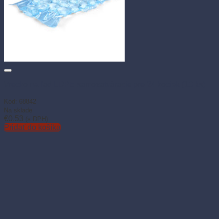
Vrecko na ľad LDPE samozatváracie pre 24 kociek (10 ks)
Kód: 68842
Na sklade
€
0.53
(s DPH)
Pridať do košíka