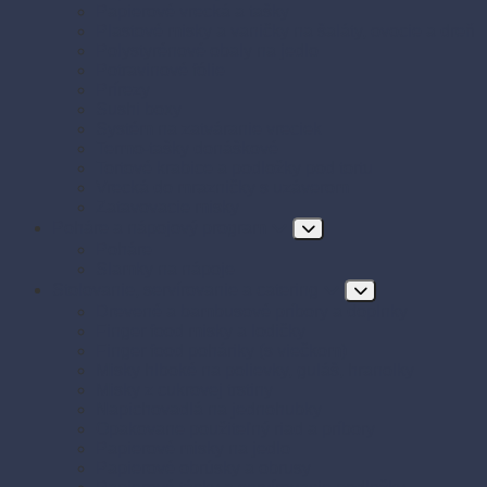
Papierové vrecká a tašky
Plastové misky a vaničky na šaláty, ovocie a dreň
Polystyrénové obaly na jedlo
Potravinové fólie
Prírezy
Sushi boxy
Systém na zatváranie vreciek
Termo-tašky donáškové
Tortové krabice a podložky pod tortu
Vrecká do mrazničky s uzáverom
Zatavovacie misky
Poháre a nápojový program
Poháre
Slamky na nápoje
Stolovanie, servírovanie a catering
Drevené a bambusové príbory a doplnky
Finger food misky a lodičky
Finger food poháriky (s viečkom)
Misky hlboké na polievky, guláš, hranolky
Misky z cukrovej trstiny
Napichovadlá na jednohubky
Opakovane použiteľný riad a príbory
Papierové misky na jedlo
Papierové obrúsky a obrusy