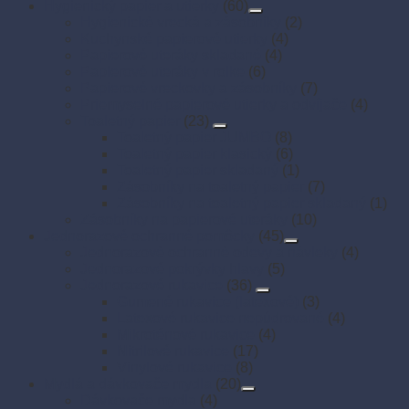
Hygienický papier a utierky
(60)
Hygienické vrecká a zásobníky
(2)
Kuchynské papierové utierky
(4)
Papierové uteráky skladané
(4)
Papierové uteráky v rolke
(6)
Papierové vreckovky a zásobníky
(7)
Priemyselné papierové utierky a odvíjače
(4)
Toaletný papier
(23)
Toaletný papier JUMBO
(8)
Toaletný papier klasický
(6)
Toaletný papier skladaný
(1)
Zásobníky na toaletný papier
(7)
Zásobníky na toaletný papier skladaný
(1)
Zásobníky na papierové uteráky
(10)
Jednorazové ochranné pomôcky
(45)
Jednorazové ochranné odevy a návleky
(4)
Jednorazové pokrývky hlavy
(5)
Jednorazové rukavice
(36)
Gumené rukavice (latexové)
(3)
Latexové rukavice nepúdrované
(4)
Mikroténové rukavice
(4)
Nitrilové rukavice
(17)
Vinylové rukavice
(8)
Mydlá a dávkovače mydla
(20)
Dávkovače mydla
(4)