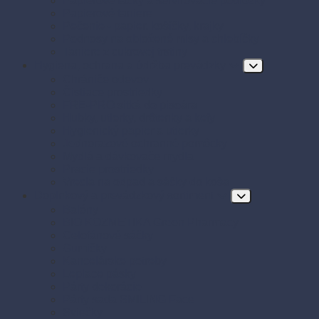
Papierové tácky a servírovacie podložky
Papierové taniere
Pečenie - papier, košíčky, krajky
Podnosy na obložené misy a chlebíčky
Taniere z cukrovej trstiny
Hygiena, ochrana a údržba prevádzky
Chrániče odevov
Čistiace prostriedky
FRE-PRO sitká do pisoára
Hubky, utierky, drôtenky a kefy
Hygienický papier a utierky
Jednorazové ochranné pomôcky
Mydlá a dávkovače mydla
Pracie prostriedky
Vrecia na odpad a sáčky do koša
Doplnkový a prevádzkový sortiment
Balóny
BIO KOZMETIKA Green Pharmacy
Celofánové sáčky
Gumičky
Kancelárske potreby
Lepiace pásky
Párty dekorácie
Párty sada SMILING Face
Sviečky