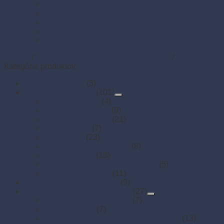
Termo pásky a kotúčiky do pokladní a pre e-kasy
Veľká noc
Vianoce
Zipsové (ZIP) vrecká
Zipsové (ZIP) vrecká s eurozávesom
Domov
/
Hygiena, ochrana a údržba prevádzky
/
Chrániče od
Kategórie produktov
Chrániče odevov
(3)
Čistiace prostriedky
(101)
Čističe kúpeľne
(4)
Čističe na nábytok
(9)
Čističe na podlahy
(21)
Čističe okien
(7)
Čističe WC
(23)
Dezinfekčné prostriedky
(8)
Odmasťovače
(13)
Odstraňovače vodného kameňa
(5)
Prostriedky na riad
(11)
FRE-PRO sitká do pisoára
(9)
Hubky, utierky, drôtenky a kefy
(27)
Hubky na riad a špongie
(7)
Kefy a kartáče
(7)
Utierky, drôtenky a handry na podlahu.
(13)