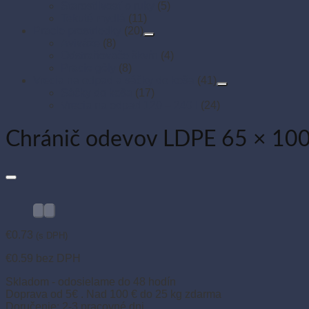
Starostlivosť o ruky
(5)
Tekuté mydlá
(11)
Pracie prostriedky
(20)
Aviváže
(8)
Odstraňovače škvŕn
(4)
Pracie gély
(8)
Vrecia na odpad a sáčky do koša
(41)
Sáčky do koša
(17)
Vrecia na odpad 120 – 240 l
(24)
Chránič odevov LDPE 65 × 100 
€
0.73
(s DPH)
€
0.59
bez DPH
Skladom - odosielame do 48 hodín
Doprava od 5€ . Nad 100 € do 25 kg zdarma
Doručenie: 2-3 pracovné dni