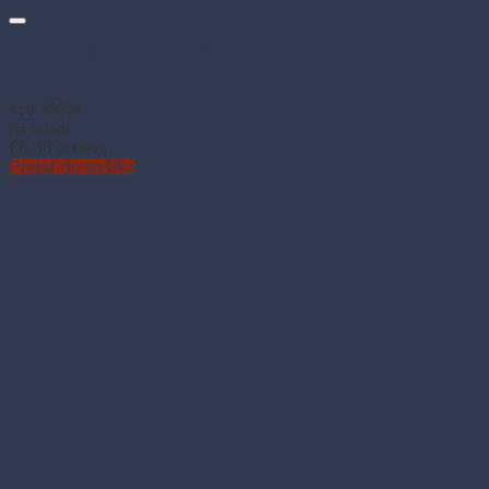
Kapsa na wrap nepremastiteľná 3,9 × 7,5 × 10 cm kraft (50
ks)
Kód: 48598
Na sklade
€
6.38
(s DPH)
Pridať do košíka