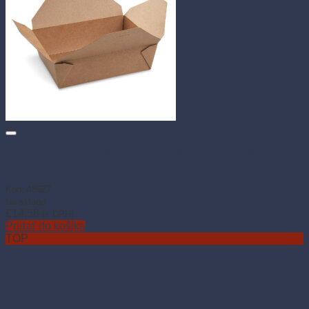
Food box nepremastiteľný 195 × 138 × 65 mm 2000 ml kraft
(50 ks)
Kód: 48627
Na sklade
€
14.58
(s DPH)
Pridať do košíka
TOP