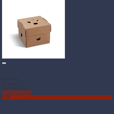
Burger box nepremastiteľný 145 × 145 × 150 mm kraft (50 ks)
Kód: 48505
Na sklade
€
37.38
(s DPH)
Pridať do košíka
TOP