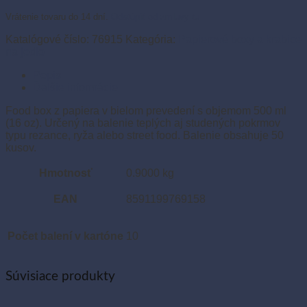
ks)
Vrátenie tovaru do 14 dní.
Odstúpiť od zmluvy tu
Katalógové číslo:
76915
Kategória:
Papierové boxy a krabice
na jedlo
Popis
Ďalšie informácie
Food box z papiera v bielom prevedení s objemom 500 ml
(16 oz). Určený na balenie teplých aj studených pokrmov
typu rezance, ryža alebo street food. Balenie obsahuje 50
kusov.
Hmotnosť
0.9000 kg
EAN
8591199769158
Počet balení v kartóne
10
Súvisiace produkty