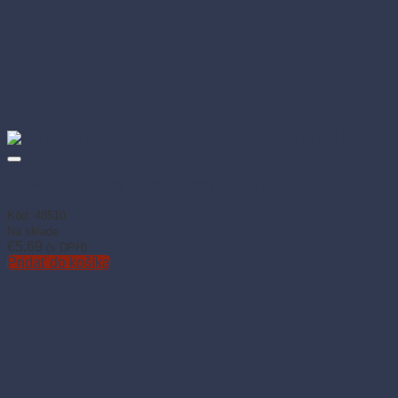
Kapsa na hranolky nepremastiteľná 100 g kraft (50 ks)
Kód: 48510
Na sklade
€
5.69
(s DPH)
Pridať do košíka