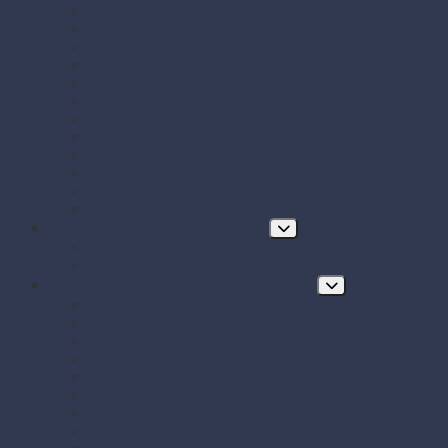
Papierové misky s viečkom
Papierové vrecká a tašky
Plastové misky a vaničky na šaláty, ovocie a dreň
Polystyrénové obaly na jedlo
Potravinové fólie
Prírezy
Sushi boxy
Systém na zatváranie vreciek
Termo-tašky donáškové
Tortové krabice a podložky pod tortu
Vrecká do mrazničky s uzáverom
Zatavovacie misky
Poháre a nápojový program
Poháre
Slamky na nápoje
Stolovanie, servírovanie a catering
Drevené a bambusové príbory a doplnky
Finger food misky a lodičky
Finger food poháriky (s viečkom)
Misky hlboké na polievky, guláš, hranolky
Misky z cukrovej trstiny
Napichovadlá na jednohubky
Opakovane použiteľný riad a príbory
Papierové misky na jedlo