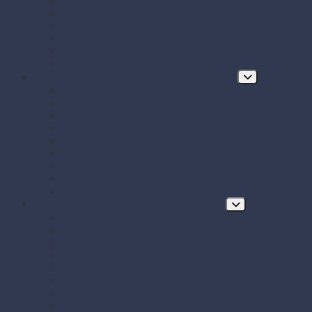
Papierové obrúsky a obrusy
Papierové tácky a servírovacie podložky
Papierové taniere
Pečenie - papier, košíčky, krajky
Podnosy na obložené misy a chlebíčky
Taniere z cukrovej trstiny
Hygiena, ochrana a údržba prevádzky
Chrániče odevov
Čistiace prostriedky
FRE-PRO sitká do pisoára
Hubky, utierky, drôtenky a kefy
Hygienický papier a utierky
Jednorazové ochranné pomôcky
Mydlá a dávkovače mydla
Pracie prostriedky
Vrecia na odpad a sáčky do koša
Doplnkový a prevádzkový sortiment
Balóny
BIO KOZMETIKA Green Pharmacy
Celofánové sáčky
Gumičky
Kancelárske potreby
Lepiace pásky
Párty dekorácie
Párty sada SMILING Face