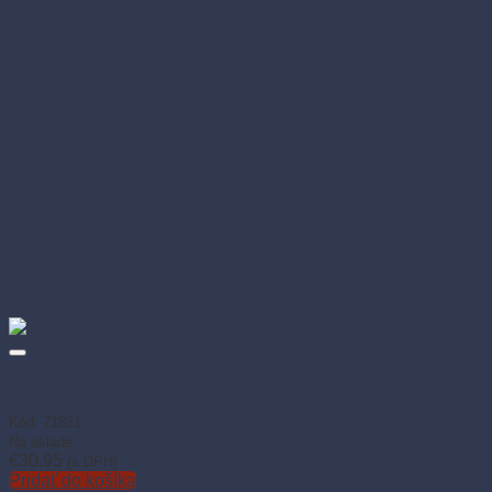
Burger box 210 × 160 × 100 mm kraft (100 ks)
Kód: 71821
Na sklade
€
30.95
(s DPH)
Pridať do košíka