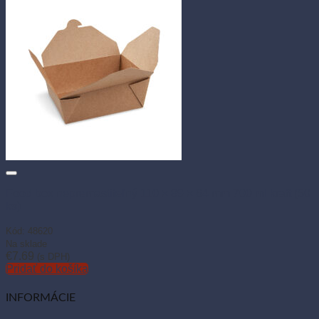
Food box nepremastiteľný 110 × 89 × 64 mm 700 ml kraft (50
ks)
Kód: 48620
Na sklade
€
7.69
(s DPH)
Pridať do košíka
INFORMÁCIE