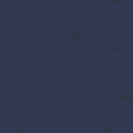
Mikroténové tašky (košieľkové,rolované)
(12)
Mikroténové vrecká
(7)
Ploché igelitové a mikroperforované vrecká
(8)
Krabice na pizzu
(34)
Menu misy do mikrovlnky
(4)
Papierové boxy a krabice na jedlo
(23)
Papierové misky s viečkom
(18)
Papierové vrecká a tašky
(101)
Papierové darčekové tašky
(32)
Papierové vrecká na potraviny a gastro
(57)
Desiatové vrecká
(25)
Lekárenské vrecká
(4)
Papierové kornúty
(9)
Vrecká na hot dog, hamburger, kebab,
hranolky
(11)
Vrecká na pečené kurčatá
(8)
Papierové vrecká s krížovým dnom a okienkom
(12)
Plastové misky a vaničky na šaláty, ovocie a dreň
(122)
Dresingové misky a mini nádoby
(15)
Hranaté plastové misky na porcie a dezerty
(11)
Plastové misky na šaláty a porcie (stredné
objemy)
(45)
Plastové vaničky na šaláty a ovocie
(19)
Polievkové a okrúhle plastové misky
(17)