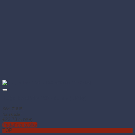
Burger box 150 × 150 × 95 mm (100 ks)
Kód: 71815
Na sklade
€
23.73
(s DPH)
Pridať do košíka
TOP