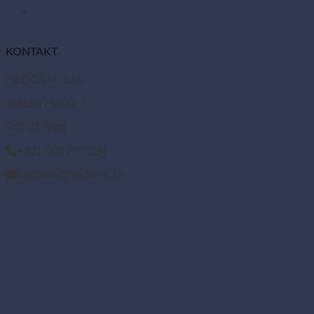
Reklamácie a vrátenie tovaru
Odstúpiť od zmluvy tu
KONTAKT
HEDONIA, s.r.o.
Jakuba Haška 1
949 01 Nitra
+421 905 227 234
hedonia@hedonia.sk