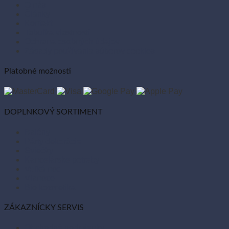
O nás
Články
Kontakt
Tabuľka vlastností
Ochrana osobných údajov
Zásady používania súborov cookies
Platobné možnosti
DOPLNKOVÝ SORTIMENT
Balóny
Párty dekorácie
Sviečky
Kancelárske potreby
Veľká noc
Vianoce
Bio kozmetika
ZÁKAZNÍCKY SERVIS
Obchodné podmienky