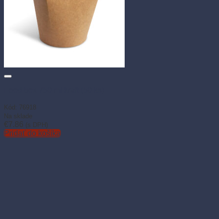
Food box 750 ml kraft (50 ks)
Kód: 76918
Na sklade
€
7.86
(s DPH)
Pridať do košíka