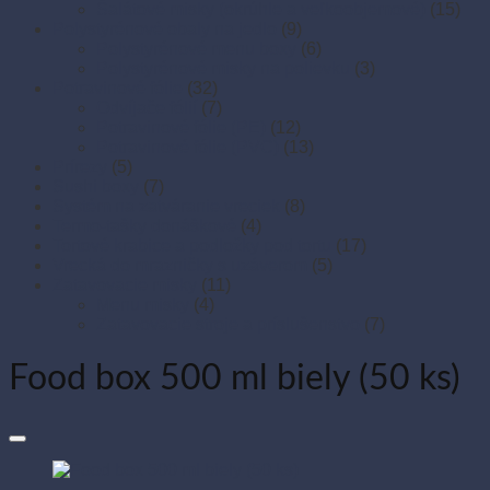
Šalátové misky (okrúhle a veľkoobjemové)
(15)
Polystyrénové obaly na jedlo
(9)
Polystyrénové menu boxy
(6)
Polystyrénové misky na polievku
(3)
Potravinové fólie
(32)
Odvíjače fólií
(7)
Potravinové fólie (PE)
(12)
Potravinové fólie (PVC)
(13)
Prírezy
(5)
Sushi boxy
(7)
Systém na zatváranie vreciek
(8)
Termo-tašky donáškové
(4)
Tortové krabice a podložky pod tortu
(17)
Vrecká do mrazničky s uzáverom
(5)
Zatavovacie misky
(11)
Menu misky
(4)
Zatavovacie stroje a príslušenstvo
(7)
Food box 500 ml biely (50 ks)