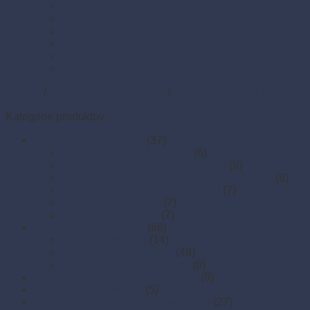
Sviečky
Termo pásky a kotúčiky do pokladní a pre e-kasy
Veľká noc
Vianoce
Zipsové (ZIP) vrecká
Zipsové (ZIP) vrecká s eurozávesom
Domov
/
Obaly na jedlo a rozvoz
/
Papierové boxy a krabice
na jedlo
Kategórie produktov
A sety pre rozvoz jedál
(37)
Set pre rozvoz jedál - EKO
(6)
Set pre rozvoz jedál - ekonomický
(9)
Set pre rozvoz jedál - menu misy s viečkom
(8)
Set pre rozvoz jedál - zatavovací
(7)
Set pre rozvoz pizze
(7)
Set pre rozvoz poke
(7)
ALOBALY a ALU-riady
(68)
Alu fólie (alobaly)
(14)
Hliníkové misy a misky
(48)
Hliníkové podnosy a tácky
(6)
Baliaci papier a papierové prírezy
(8)
Boxy z cukrovej trstiny
(5)
Igelitové vrecká a mikroténové tašky
(27)