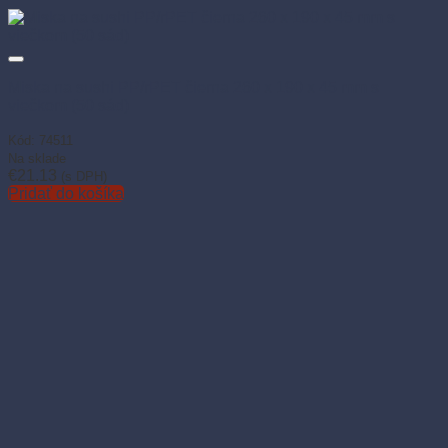
Miska na sushi PP/rPET čierna 260 x 190 x 45 mm s
viečkom (50 sád)
Kód: 74511
Na sklade
€
21.13
(s DPH)
Pridať do košíka