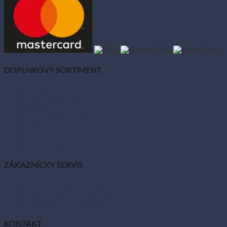
DOPLNKOVÝ SORTIMENT
Balóny
Párty dekorácie
Sviečky
Kancelárske potreby
Veľká noc
Vianoce
Bio kozmetika
ZÁKAZNÍCKY SERVIS
Obchodné podmienky
Reklamácie a vrátenie tovaru
Odstúpiť od zmluvy tu
KONTAKT