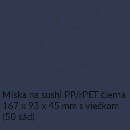
Polystyrénové obaly na jedlo
(9)
Polystyrénové menu boxy
(6)
Polystyrénové misky na polievku
(3)
Potravinové fólie
(32)
Odvíjače fólií
(7)
Potravinové fólie (PE)
(12)
Potravinové fólie (PVC)
(13)
Prírezy
(5)
Sushi boxy
(7)
Systém na zatváranie vreciek
(8)
Termo-tašky donáškové
(4)
Tortové krabice a podložky pod tortu
(17)
Vrecká do mrazničky s uzáverom
(5)
Zatavovacie misky
(11)
Menu misky
(4)
Zatavovacie stroje a príslušenstvo
(7)
Miska na sushi PP/rPET čierna
167 x 93 x 45 mm s viečkom
(50 sád)