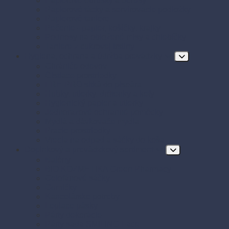
Papierové obrúsky a obrusy
Papierové tácky a servírovacie podložky
Papierové taniere
Pečenie - papier, košíčky, krajky
Podnosy na obložené misy a chlebíčky
Taniere z cukrovej trstiny
Hygiena, ochrana a údržba prevádzky
Chrániče odevov
Čistiace prostriedky
FRE-PRO sitká do pisoára
Hubky, utierky, drôtenky a kefy
Hygienický papier a utierky
Jednorazové ochranné pomôcky
Mydlá a dávkovače mydla
Pracie prostriedky
Vrecia na odpad a sáčky do koša
Doplnkový a prevádzkový sortiment
Balóny
BIO KOZMETIKA Green Pharmacy
Celofánové sáčky
Gumičky
Kancelárske potreby
Lepiace pásky
Párty dekorácie
Párty sada SMILING Face