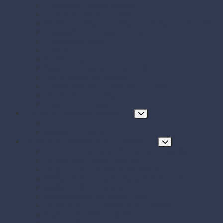
Papierové misky s viečkom
Papierové vrecká a tašky
Plastové misky a vaničky na šaláty, ovocie a dreň
Polystyrénové obaly na jedlo
Potravinové fólie
Prírezy
Sushi boxy
Systém na zatváranie vreciek
Termo-tašky donáškové
Tortové krabice a podložky pod tortu
Vrecká do mrazničky s uzáverom
Zatavovacie misky
Poháre a nápojový program
Poháre
Slamky na nápoje
Stolovanie, servírovanie a catering
Drevené a bambusové príbory a doplnky
Finger food misky a lodičky
Finger food poháriky (s viečkom)
Misky hlboké na polievky, guláš, hranolky
Misky z cukrovej trstiny
Napichovadlá na jednohubky
Opakovane použiteľný riad a príbory
Papierové misky na jedlo