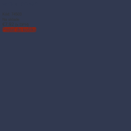
viečkom (50 sád)
Kód: 74503
Na sklade
€
7.92
(s DPH)
Pridať do košíka