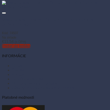
Miska na sushi PP/rPET čierna 217 x 136 x 45 mm s
viečkom (50 sád)
Kód: 74507
Na sklade
€
11.54
(s DPH)
Pridať do košíka
INFORMÁCIE
O nás
Články
Kontakt
Tabuľka vlastností
Ochrana osobných údajov
Zásady používania súborov cookies
Platobné možnosti