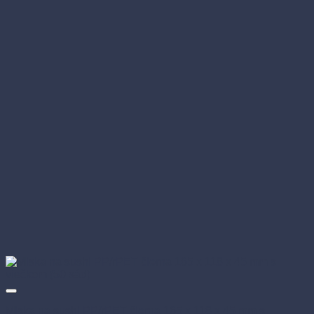
Miska na sushi PP/rPET čierna 165 x 118 x 45 mm s