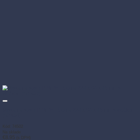
Miska na sushi PP/rPET čierna 224 x 94 x 45 mm s viečkom
(50 sád)
Kód: 74502
Na sklade
€
8.95
(s DPH)