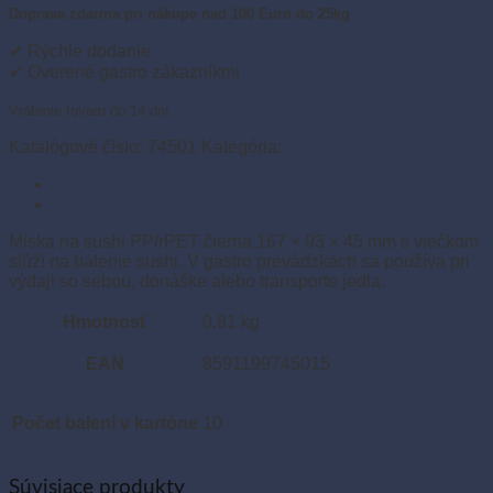
sushi
Doprava zdarma pri nákupe nad 100 Euro do 25kg
PP/rPET
čierna
✔ Rýchle dodanie
167
✔ Overené gastro zákazníkmi
x
93
Vrátenie tovaru do 14 dní.
Odstúpiť od zmluvy tu
x
45
Katalógové číslo:
74501
Kategória:
Sushi boxy
mm
Popis
s
Ďalšie informácie
viečkom
(50
Miska na sushi PP/rPET čierna 167 × 93 × 45 mm s viečkom
sád)
slúži na balenie sushi. V gastro prevádzkach sa používa pri
výdaji so sebou, donáške alebo transporte jedla.
Hmotnosť
0.81 kg
EAN
8591199745015
Počet balení v kartóne
10
Súvisiace produkty