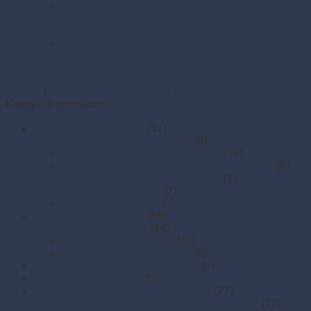
Sviečky
Termo pásky a kotúčiky do pokladní a pre e-kasy
Veľká noc
Vianoce
Zipsové (ZIP) vrecká
Zipsové (ZIP) vrecká s eurozávesom
Domov
/
Obaly na jedlo a rozvoz
/
Sushi boxy
Kategórie produktov
A sety pre rozvoz jedál
(37)
Set pre rozvoz jedál - EKO
(6)
Set pre rozvoz jedál - ekonomický
(9)
Set pre rozvoz jedál - menu misy s viečkom
(8)
Set pre rozvoz jedál - zatavovací
(7)
Set pre rozvoz pizze
(7)
Set pre rozvoz poke
(7)
ALOBALY a ALU-riady
(68)
Alu fólie (alobaly)
(14)
Hliníkové misy a misky
(48)
Hliníkové podnosy a tácky
(6)
Baliaci papier a papierové prírezy
(8)
Boxy z cukrovej trstiny
(5)
Igelitové vrecká a mikroténové tašky
(27)
Mikroténové tašky (košieľkové,rolované)
(12)