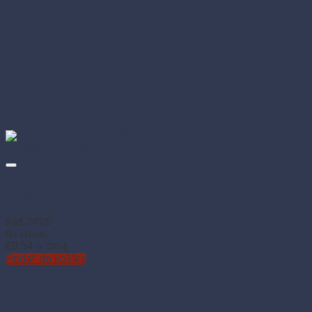
Miska na sushi PP/rPET čierna 188 x 130 x 45 mm s
viečkom (50 sád)
Kód: 74505
Na sklade
€
9.54
(s DPH)
Pridať do košíka