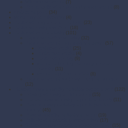
Mikroténové vrecká
(7)
Ploché igelitové a mikroperforované vrecká
(8)
Krabice na pizzu
(34)
Menu misy do mikrovlnky
(4)
Papierové boxy a krabice na jedlo
(23)
Papierové misky s viečkom
(18)
Papierové vrecká a tašky
(101)
Papierové darčekové tašky
(32)
Papierové vrecká na potraviny a gastro
(57)
Desiatové vrecká
(25)
Lekárenské vrecká
(4)
Papierové kornúty
(9)
Vrecká na hot dog, hamburger, kebab,
hranolky
(11)
Vrecká na pečené kurčatá
(8)
Papierové vrecká s krížovým dnom a okienkom
(12)
Plastové misky a vaničky na šaláty, ovocie a dreň
(122)
Dresingové misky a mini nádoby
(15)
Hranaté plastové misky na porcie a dezerty
(11)
Plastové misky na šaláty a porcie (stredné
objemy)
(45)
Plastové vaničky na šaláty a ovocie
(19)
Polievkové a okrúhle plastové misky
(17)
Šalátové misky (okrúhle a veľkoobjemové)
(15)