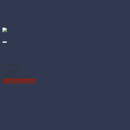
Miska na sushi PP/rPET čierna 240 x 147 x 45 mm s
viečkom (50 sád)
Kód: 74509
Na sklade
€
16.73
(s DPH)
Pridať do košíka