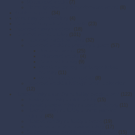
Mikroténové vrecká
(7)
Ploché igelitové a mikroperforované vrecká
(8)
Krabice na pizzu
(34)
Menu misy do mikrovlnky
(4)
Papierové boxy a krabice na jedlo
(23)
Papierové misky s viečkom
(18)
Papierové vrecká a tašky
(101)
Papierové darčekové tašky
(32)
Papierové vrecká na potraviny a gastro
(57)
Desiatové vrecká
(25)
Lekárenské vrecká
(4)
Papierové kornúty
(9)
Vrecká na hot dog, hamburger, kebab,
hranolky
(11)
Vrecká na pečené kurčatá
(8)
Papierové vrecká s krížovým dnom a okienkom
(12)
Plastové misky a vaničky na šaláty, ovocie a dreň
(122)
Dresingové misky a mini nádoby
(15)
Hranaté plastové misky na porcie a dezerty
(11)
Plastové misky na šaláty a porcie (stredné
objemy)
(45)
Plastové vaničky na šaláty a ovocie
(19)
Polievkové a okrúhle plastové misky
(17)
Šalátové misky (okrúhle a veľkoobjemové)
(15)