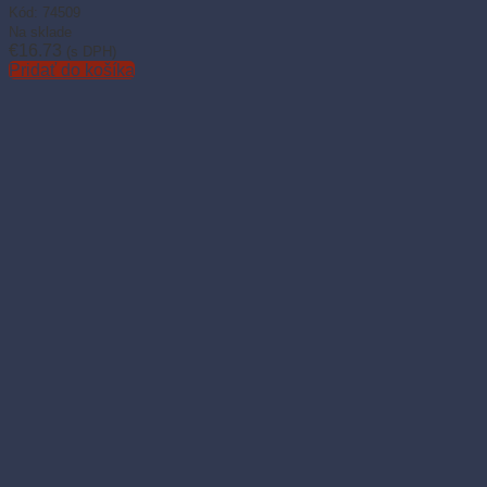
Kód: 74509
Na sklade
€
16.73
(s DPH)
Pridať do košíka