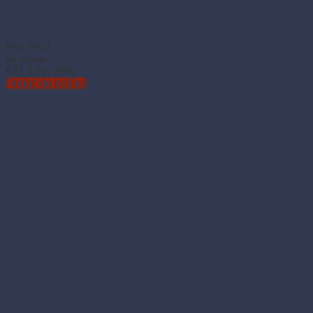
Miska na sushi PP/rPET čierna 260 x 190 x 45 mm s
viečkom (50 sád)
Kód: 74511
Na sklade
€
21.13
(s DPH)
Pridať do košíka