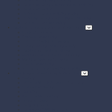
Papierové obrúsky a obrusy
Papierové tácky a servírovacie podložky
Papierové taniere
Pečenie - papier, košíčky, krajky
Podnosy na obložené misy a chlebíčky
Taniere z cukrovej trstiny
Hygiena, ochrana a údržba prevádzky
Chrániče odevov
Čistiace prostriedky
FRE-PRO sitká do pisoára
Hubky, utierky, drôtenky a kefy
Hygienický papier a utierky
Jednorazové ochranné pomôcky
Mydlá a dávkovače mydla
Pracie prostriedky
Vrecia na odpad a sáčky do koša
Doplnkový a prevádzkový sortiment
Balóny
BIO KOZMETIKA Green Pharmacy
Celofánové sáčky
Gumičky
Kancelárske potreby
Lepiace pásky
Párty dekorácie
Párty sada SMILING Face