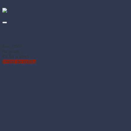
Miska na sushi PP/rPET čierna 188 x 130 x 45 mm s
viečkom (50 sád)
Kód: 74505
Na sklade
€
9.54
(s DPH)
Pridať do košíka