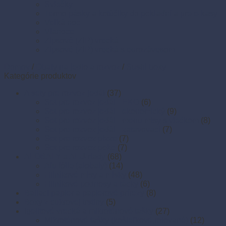
Sviečky
Termo pásky a kotúčiky do pokladní a pre e-kasy
Veľká noc
Vianoce
Zipsové (ZIP) vrecká
Zipsové (ZIP) vrecká s eurozávesom
Domov
/
Obaly na jedlo a rozvoz
/
Sushi boxy
Kategórie produktov
A sety pre rozvoz jedál
(37)
Set pre rozvoz jedál - EKO
(6)
Set pre rozvoz jedál - ekonomický
(9)
Set pre rozvoz jedál - menu misy s viečkom
(8)
Set pre rozvoz jedál - zatavovací
(7)
Set pre rozvoz pizze
(7)
Set pre rozvoz poke
(7)
ALOBALY a ALU-riady
(68)
Alu fólie (alobaly)
(14)
Hliníkové misy a misky
(48)
Hliníkové podnosy a tácky
(6)
Baliaci papier a papierové prírezy
(8)
Boxy z cukrovej trstiny
(5)
Igelitové vrecká a mikroténové tašky
(27)
Mikroténové tašky (košieľkové,rolované)
(12)