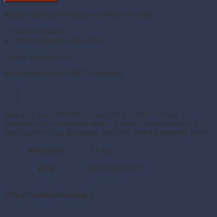
na
sushi
Doprava zdarma pri nákupe nad 100 Euro do 25kg
PP/rPET
čierna
✔ Rýchle dodanie
217
✔ Overené gastro zákazníkmi
x
136
Vrátenie tovaru do 14 dní.
Odstúpiť od zmluvy tu
x
45
Katalógové číslo:
74507
Kategória:
Sushi boxy
mm
Popis
s
Ďalšie informácie
viečkom
(50
Miska na sushi PP/rPET čierna 217 × 136 × 45 mm s
sád)
viečkom slúži na balenie sushi. V gastro prevádzkach sa
používa pri výdaji so sebou, donáške alebo transporte jedla.
Hmotnosť
1.4 kg
EAN
8591199745077
Počet balení v kartóne
8