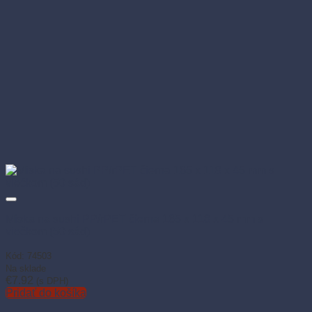
Miska na sushi PP/rPET čierna 165 x 118 x 45 mm s
viečkom (50 sád)
Kód: 74503
Na sklade
€
7.92
(s DPH)
Pridať do košíka