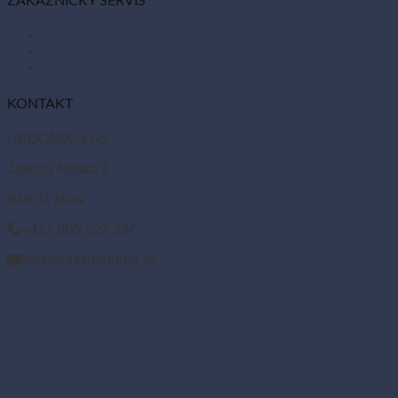
ZÁKAZNÍCKY SERVIS
Obchodné podmienky
Reklamácie a vrátenie tovaru
Odstúpiť od zmluvy tu
KONTAKT
HEDONIA, s.r.o.
Jakuba Haška 1
949 01 Nitra
+421 905 227 234
hedonia@hedonia.sk