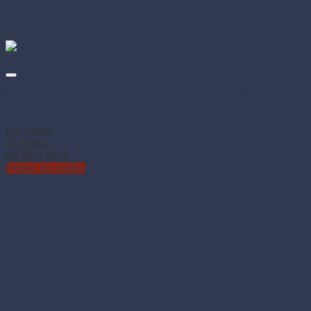
Miska na sushi PP/rPET čierna 224 x 94 x 45 mm s viečkom
(50 sád)
Kód: 74502
Na sklade
€
8.95
(s DPH)
Pridať do košíka