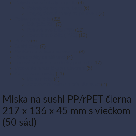
Polystyrénové obaly na jedlo
(9)
Polystyrénové menu boxy
(6)
Polystyrénové misky na polievku
(3)
Potravinové fólie
(32)
Odvíjače fólií
(7)
Potravinové fólie (PE)
(12)
Potravinové fólie (PVC)
(13)
Prírezy
(5)
Sushi boxy
(7)
Systém na zatváranie vreciek
(8)
Termo-tašky donáškové
(4)
Tortové krabice a podložky pod tortu
(17)
Vrecká do mrazničky s uzáverom
(5)
Zatavovacie misky
(11)
Menu misky
(4)
Zatavovacie stroje a príslušenstvo
(7)
Miska na sushi PP/rPET čierna
217 x 136 x 45 mm s viečkom
(50 sád)