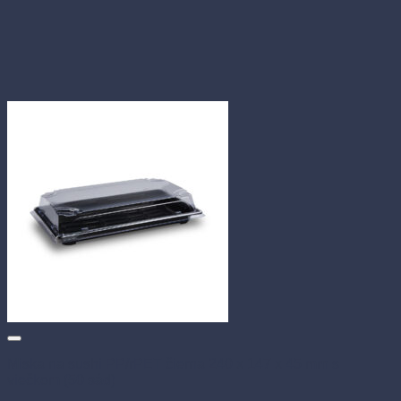
Miska na sushi PP/rPET čierna 240 x 147 x 45 mm s
viečkom (50 sád)