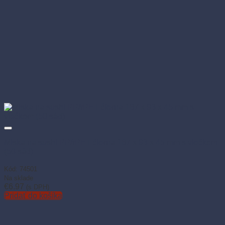
Miska na sushi PP/rPET čierna 167 x 93 x 45 mm s viečkom
(50 sád)
Kód: 74501
Na sklade
€
6.97
(s DPH)
Pridať do košíka