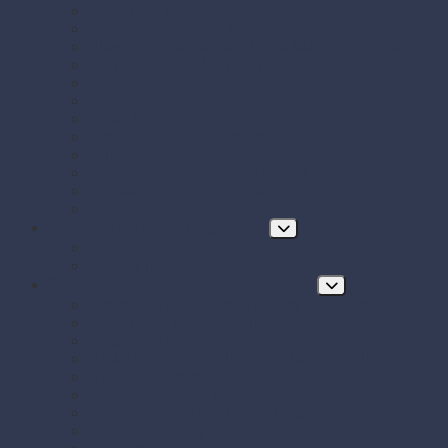
Papierové misky s viečkom
Papierové vrecká a tašky
Plastové misky a vaničky na šaláty, ovocie a dreň
Polystyrénové obaly na jedlo
Potravinové fólie
Prírezy
Sushi boxy
Systém na zatváranie vreciek
Termo-tašky donáškové
Tortové krabice a podložky pod tortu
Vrecká do mrazničky s uzáverom
Zatavovacie misky
Poháre a nápojový program
Poháre
Slamky na nápoje
Stolovanie, servírovanie a catering
Drevené a bambusové príbory a doplnky
Finger food misky a lodičky
Finger food poháriky (s viečkom)
Misky hlboké na polievky, guláš, hranolky
Misky z cukrovej trstiny
Napichovadlá na jednohubky
Opakovane použiteľný riad a príbory
Papierové misky na jedlo