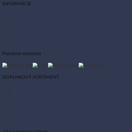
INFORMÁCIE
O nás
Články
Kontakt
Tabuľka vlastností
Ochrana osobných údajov
Zásady používania súborov cookies
Platobné možnosti
DOPLNKOVÝ SORTIMENT
Balóny
Párty dekorácie
Sviečky
Kancelárske potreby
Veľká noc
Vianoce
Bio kozmetika