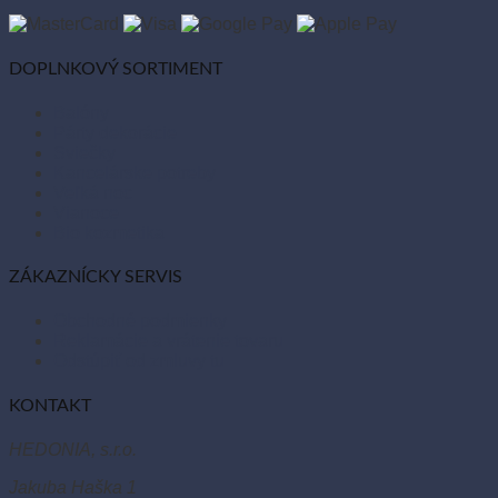
DOPLNKOVÝ SORTIMENT
Balóny
Párty dekorácie
Sviečky
Kancelárske potreby
Veľká noc
Vianoce
Bio kozmetika
ZÁKAZNÍCKY SERVIS
Obchodné podmienky
Reklamácie a vrátenie tovaru
Odstúpiť od zmluvy tu
KONTAKT
HEDONIA, s.r.o.
Jakuba Haška 1