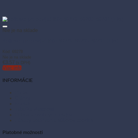
Nie je na sklade
Koliesko pre odvíjač fólie 69279, 69280, 69281 (1 ks)
Kód: 69278
Nie je na sklade
€
3.57
(s DPH)
Viac info
INFORMÁCIE
O nás
Články
Kontakt
Tabuľka vlastností
Ochrana osobných údajov
Zásady používania súborov cookies
Platobné možnosti