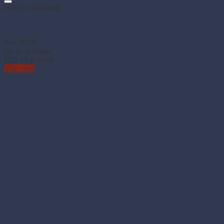
Nie je na sklade
Odvíjač fólie s kolieskom 30 cm (1 ks)
Kód: 69280
Nie je na sklade
€
33.46
(s DPH)
Viac info