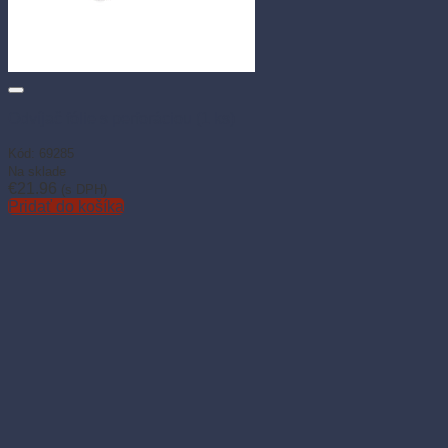
Odvíjač fólie s perforáciou (1 ks)
Kód: 69285
Na sklade
€
21.96
(s DPH)
Pridať do košíka