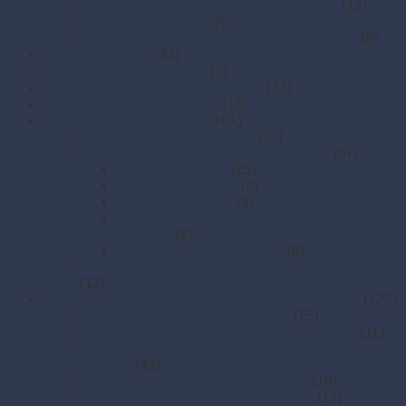
Mikroténové tašky (košieľkové,rolované)
(12)
Mikroténové vrecká
(7)
Ploché igelitové a mikroperforované vrecká
(8)
Krabice na pizzu
(34)
Menu misy do mikrovlnky
(4)
Papierové boxy a krabice na jedlo
(23)
Papierové misky s viečkom
(18)
Papierové vrecká a tašky
(101)
Papierové darčekové tašky
(32)
Papierové vrecká na potraviny a gastro
(57)
Desiatové vrecká
(25)
Lekárenské vrecká
(4)
Papierové kornúty
(9)
Vrecká na hot dog, hamburger, kebab,
hranolky
(11)
Vrecká na pečené kurčatá
(8)
Papierové vrecká s krížovým dnom a okienkom
(12)
Plastové misky a vaničky na šaláty, ovocie a dreň
(122)
Dresingové misky a mini nádoby
(15)
Hranaté plastové misky na porcie a dezerty
(11)
Plastové misky na šaláty a porcie (stredné
objemy)
(45)
Plastové vaničky na šaláty a ovocie
(19)
Polievkové a okrúhle plastové misky
(17)