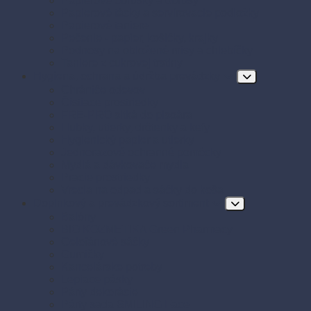
Papierové obrúsky a obrusy
Papierové tácky a servírovacie podložky
Papierové taniere
Pečenie - papier, košíčky, krajky
Podnosy na obložené misy a chlebíčky
Taniere z cukrovej trstiny
Hygiena, ochrana a údržba prevádzky
Chrániče odevov
Čistiace prostriedky
FRE-PRO sitká do pisoára
Hubky, utierky, drôtenky a kefy
Hygienický papier a utierky
Jednorazové ochranné pomôcky
Mydlá a dávkovače mydla
Pracie prostriedky
Vrecia na odpad a sáčky do koša
Doplnkový a prevádzkový sortiment
Balóny
BIO KOZMETIKA Green Pharmacy
Celofánové sáčky
Gumičky
Kancelárske potreby
Lepiace pásky
Párty dekorácie
Párty sada SMILING Face