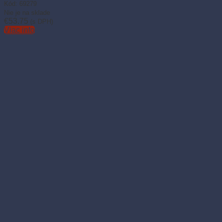
Kód: 69279
Nie je na sklade
€
53.75
(s DPH)
Viac info