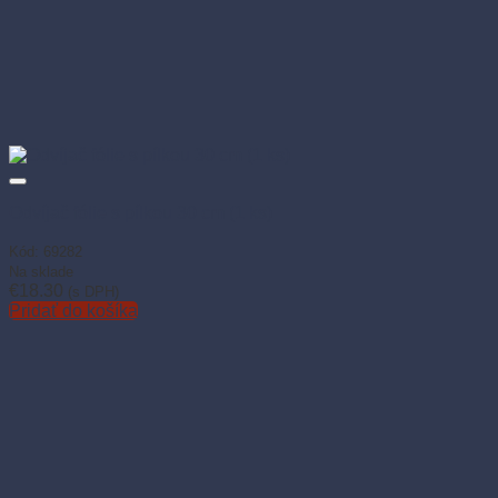
Odvíjač fólie s pílkou 30 cm (1 ks)
Kód: 69282
Na sklade
€
18.30
(s DPH)
Pridať do košíka