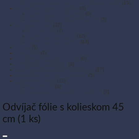
Šalátové misky (okrúhle a veľkoobjemové)
(15)
Polystyrénové obaly na jedlo
(9)
Polystyrénové menu boxy
(6)
Polystyrénové misky na polievku
(3)
Potravinové fólie
(32)
Odvíjače fólií
(7)
Potravinové fólie (PE)
(12)
Potravinové fólie (PVC)
(13)
Prírezy
(5)
Sushi boxy
(7)
Systém na zatváranie vreciek
(8)
Termo-tašky donáškové
(4)
Tortové krabice a podložky pod tortu
(17)
Vrecká do mrazničky s uzáverom
(5)
Zatavovacie misky
(11)
Menu misky
(4)
Zatavovacie stroje a príslušenstvo
(7)
Odvíjač fólie s kolieskom 45
cm (1 ks)