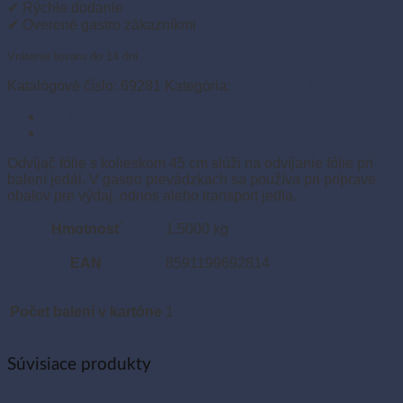
45
✔ Rýchle dodanie
cm
✔ Overené gastro zákazníkmi
(1
ks)
Vrátenie tovaru do 14 dní.
Odstúpiť od zmluvy tu
Katalógové číslo:
69281
Kategória:
Odvíjače fólií
Popis
Ďalšie informácie
Odvíjač fólie s kolieskom 45 cm slúži na odvíjanie fólie pri
balení jedál. V gastro prevádzkach sa používa pri príprave
obalov pre výdaj, odnos alebo transport jedla.
Hmotnosť
1.5000 kg
EAN
8591199692814
Počet balení v kartóne
1
Súvisiace produkty