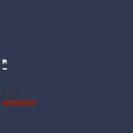
Odvíjač fólie s pílkou 45 cm (1 ks)
Kód: 69283
Na sklade
€
20.84
(s DPH)
Pridať do košíka