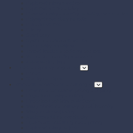
Papierové misky s viečkom
Papierové vrecká a tašky
Plastové misky a vaničky na šaláty, ovocie a dreň
Polystyrénové obaly na jedlo
Potravinové fólie
Prírezy
Sushi boxy
Systém na zatváranie vreciek
Termo-tašky donáškové
Tortové krabice a podložky pod tortu
Vrecká do mrazničky s uzáverom
Zatavovacie misky
Poháre a nápojový program
Poháre
Slamky na nápoje
Stolovanie, servírovanie a catering
Drevené a bambusové príbory a doplnky
Finger food misky a lodičky
Finger food poháriky (s viečkom)
Misky hlboké na polievky, guláš, hranolky
Misky z cukrovej trstiny
Napichovadlá na jednohubky
Opakovane použiteľný riad a príbory
Papierové misky na jedlo