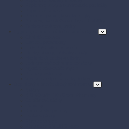
Papierové obrúsky a obrusy
Papierové tácky a servírovacie podložky
Papierové taniere
Pečenie - papier, košíčky, krajky
Podnosy na obložené misy a chlebíčky
Taniere z cukrovej trstiny
Hygiena, ochrana a údržba prevádzky
Chrániče odevov
Čistiace prostriedky
FRE-PRO sitká do pisoára
Hubky, utierky, drôtenky a kefy
Hygienický papier a utierky
Jednorazové ochranné pomôcky
Mydlá a dávkovače mydla
Pracie prostriedky
Vrecia na odpad a sáčky do koša
Doplnkový a prevádzkový sortiment
Balóny
BIO KOZMETIKA Green Pharmacy
Celofánové sáčky
Gumičky
Kancelárske potreby
Lepiace pásky
Párty dekorácie
Párty sada SMILING Face