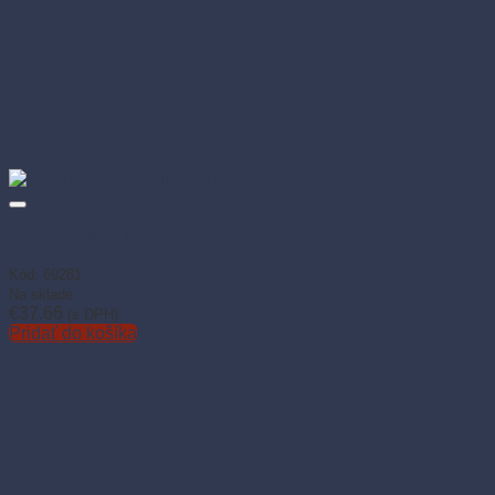
EAN
8591199692791
Počet balení v kartóne
1
Súvisiace produkty