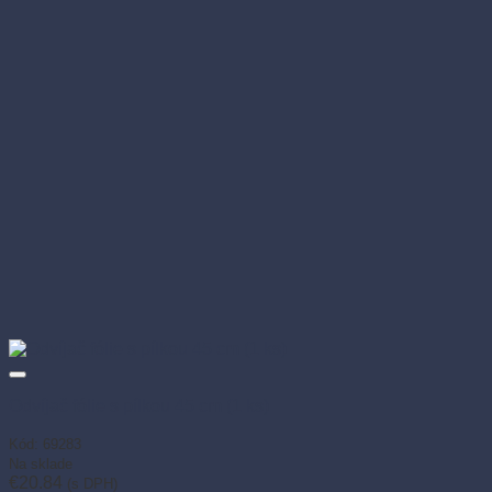
Nie je na sklade
Odvíjač fólie s kolieskom 30 cm (1 ks)
Kód: 69280
Nie je na sklade
€
33.46
(s DPH)
Viac info