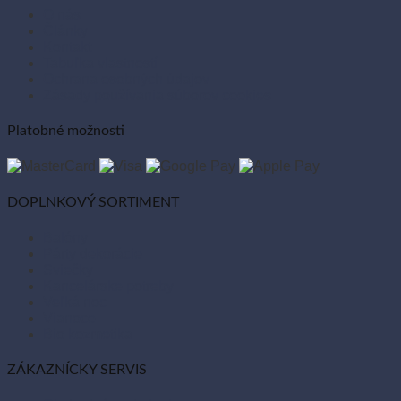
Odvíjač fólie s pílkou 30 cm (1 ks)
Kód: 69282
Na sklade
€
18.30
(s DPH)
Pridať do košíka
INFORMÁCIE