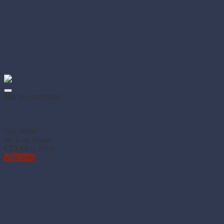
Nie je na sklade
Koliesko pre odvíjač fólie 69279, 69280, 69281 (1 ks)
Kód: 69278
Nie je na sklade
€
3.57
(s DPH)
Viac info