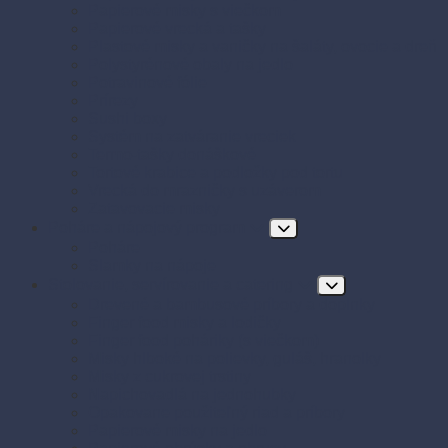
Papierové misky s viečkom
Papierové vrecká a tašky
Plastové misky a vaničky na šaláty, ovocie a dreň
Polystyrénové obaly na jedlo
Potravinové fólie
Prírezy
Sushi boxy
Systém na zatváranie vreciek
Termo-tašky donáškové
Tortové krabice a podložky pod tortu
Vrecká do mrazničky s uzáverom
Zatavovacie misky
Poháre a nápojový program
Poháre
Slamky na nápoje
Stolovanie, servírovanie a catering
Drevené a bambusové príbory a doplnky
Finger food misky a lodičky
Finger food poháriky (s viečkom)
Misky hlboké na polievky, guláš, hranolky
Misky z cukrovej trstiny
Napichovadlá na jednohubky
Opakovane použiteľný riad a príbory
Papierové misky na jedlo