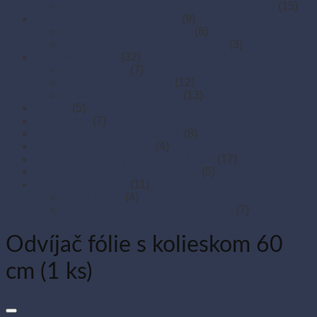
Šalátové misky (okrúhle a veľkoobjemové)
(15)
Polystyrénové obaly na jedlo
(9)
Polystyrénové menu boxy
(6)
Polystyrénové misky na polievku
(3)
Potravinové fólie
(32)
Odvíjače fólií
(7)
Potravinové fólie (PE)
(12)
Potravinové fólie (PVC)
(13)
Prírezy
(5)
Sushi boxy
(7)
Systém na zatváranie vreciek
(8)
Termo-tašky donáškové
(4)
Tortové krabice a podložky pod tortu
(17)
Vrecká do mrazničky s uzáverom
(5)
Zatavovacie misky
(11)
Menu misky
(4)
Zatavovacie stroje a príslušenstvo
(7)
Odvíjač fólie s kolieskom 60
cm (1 ks)