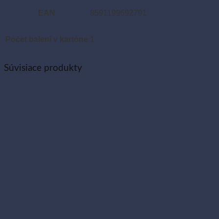
Pridať medzi obľúbené
Katalógové číslo:
69279
Kategória:
Odvíjače fólií
Popis
Ďalšie informácie
Odvíjač fólie s kolieskom 60 cm slúži na odvíjanie fólie pri
balení jedál. V gastro prevádzkach sa používa pri príprave
obalov pre výdaj, odnos alebo transport jedla.
Hmotnosť
1.8000 kg