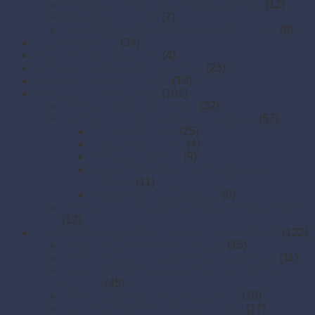
Mikroténové tašky (košieľkové,rolované)
(12)
Mikroténové vrecká
(7)
Ploché igelitové a mikroperforované vrecká
(8)
Krabice na pizzu
(34)
Menu misy do mikrovlnky
(4)
Papierové boxy a krabice na jedlo
(23)
Papierové misky s viečkom
(18)
Papierové vrecká a tašky
(101)
Papierové darčekové tašky
(32)
Papierové vrecká na potraviny a gastro
(57)
Desiatové vrecká
(25)
Lekárenské vrecká
(4)
Papierové kornúty
(9)
Vrecká na hot dog, hamburger, kebab,
hranolky
(11)
Vrecká na pečené kurčatá
(8)
Papierové vrecká s krížovým dnom a okienkom
(12)
Plastové misky a vaničky na šaláty, ovocie a dreň
(122)
Dresingové misky a mini nádoby
(15)
Hranaté plastové misky na porcie a dezerty
(11)
Plastové misky na šaláty a porcie (stredné
objemy)
(45)
Plastové vaničky na šaláty a ovocie
(19)
Polievkové a okrúhle plastové misky
(17)