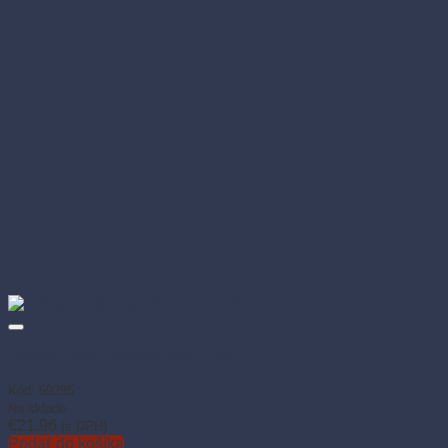
Odvíjač fólie s kolieskom 45 cm (1 ks)
Kód: 69281
Na sklade
€
37.66
(s DPH)
Pridať do košíka