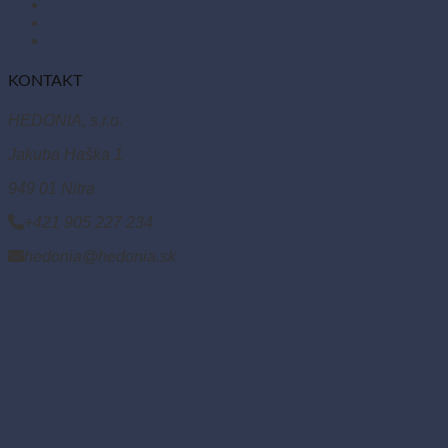
O nás
Články
Kontakt
Tabuľka vlastností
Ochrana osobných údajov
Zásady používania súborov cookies
Platobné možnosti
DOPLNKOVÝ SORTIMENT
Balóny
Párty dekorácie
Sviečky
Kancelárske potreby
Veľká noc
Vianoce
Bio kozmetika
ZÁKAZNÍCKY SERVIS