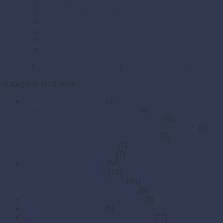
Sviečky
Termo pásky a kotúčiky do pokladní a pre e-kasy
Veľká noc
Vianoce
Zipsové (ZIP) vrecká
Zipsové (ZIP) vrecká s eurozávesom
Domov
/
Obaly na jedlo a rozvoz
/
Potravinové fólie
/
Odvíjače fólií
Kategórie produktov
A sety pre rozvoz jedál
(37)
Set pre rozvoz jedál - EKO
(6)
Set pre rozvoz jedál - ekonomický
(9)
Set pre rozvoz jedál - menu misy s viečkom
(8)
Set pre rozvoz jedál - zatavovací
(7)
Set pre rozvoz pizze
(7)
Set pre rozvoz poke
(7)
ALOBALY a ALU-riady
(68)
Alu fólie (alobaly)
(14)
Hliníkové misy a misky
(48)
Hliníkové podnosy a tácky
(6)
Baliaci papier a papierové prírezy
(8)
Boxy z cukrovej trstiny
(5)
Igelitové vrecká a mikroténové tašky
(27)