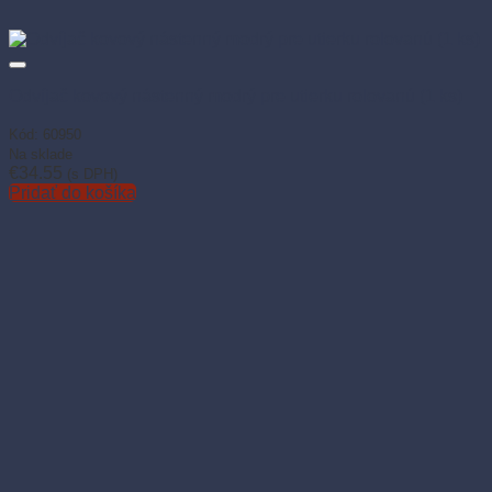
Odvíjač kovový nástenný modrý pre utierku rolovanú (1 ks)
Kód: 60950
Na sklade
€
34.55
(s DPH)
Pridať do košíka