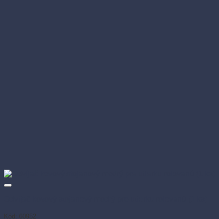
Odvíjač kovový stojanový modrý pre utierku rolovanú (1 ks)
Kód: 60952