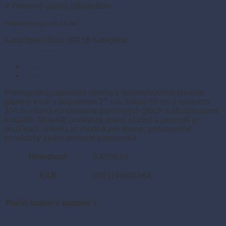
vrstvová
✔ Overené gastro zákazníkmi
26
cm
Vrátenie tovaru do 14 dní.
Odstúpiť od zmluvy tu
×
304
Katalógové číslo:
60156
Kategória:
Priemyselné papierové
m
utierky a odvíjače
(2
Popis
ks)
Ďalšie informácie
Priemyselná papierová utierka z dvojvrstvového bieleho
papiera v roli s priemerom 27 cm, šírkou 26 cm a návinom
304 m určená na utieranie pracovných plôch a absorbovanie
kvapalín. Materiál poskytuje dobrú savosť a pevnosť pri
používaní. Utierka je vhodná pre dielne, priemyselné
prevádzky alebo servisné pracoviská.
Hmotnosť
6.4500 kg
EAN
8591199601564
Počet balení v kartóne
1