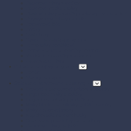
Papierové misky s viečkom
Papierové vrecká a tašky
Plastové misky a vaničky na šaláty, ovocie a dreň
Polystyrénové obaly na jedlo
Potravinové fólie
Prírezy
Sushi boxy
Systém na zatváranie vreciek
Termo-tašky donáškové
Tortové krabice a podložky pod tortu
Vrecká do mrazničky s uzáverom
Zatavovacie misky
Poháre a nápojový program
Poháre
Slamky na nápoje
Stolovanie, servírovanie a catering
Drevené a bambusové príbory a doplnky
Finger food misky a lodičky
Finger food poháriky (s viečkom)
Misky hlboké na polievky, guláš, hranolky
Misky z cukrovej trstiny
Napichovadlá na jednohubky
Opakovane použiteľný riad a príbory
Papierové misky na jedlo