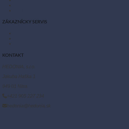
Veľká noc
Vianoce
Bio kozmetika
ZÁKAZNÍCKY SERVIS
Obchodné podmienky
Reklamácie a vrátenie tovaru
Odstúpiť od zmluvy tu
KONTAKT
HEDONIA, s.r.o.
Jakuba Haška 1
949 01 Nitra
+421 905 227 234
hedonia@hedonia.sk