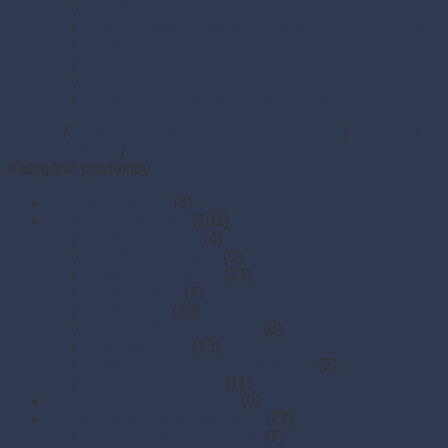
Sviečky
Termo pásky a kotúčiky do pokladní a pre e-kasy
Veľká noc
Vianoce
Zipsové (ZIP) vrecká
Zipsové (ZIP) vrecká s eurozávesom
Domov
/
Hygiena, ochrana a údržba prevádzky
/
Hygienický
papier a utierky
/
Priemyselné papierové utierky a odvíjače
Kategórie produktov
Chrániče odevov
(3)
Čistiace prostriedky
(101)
Čističe kúpeľne
(4)
Čističe na nábytok
(9)
Čističe na podlahy
(21)
Čističe okien
(7)
Čističe WC
(23)
Dezinfekčné prostriedky
(8)
Odmasťovače
(13)
Odstraňovače vodného kameňa
(5)
Prostriedky na riad
(11)
FRE-PRO sitká do pisoára
(9)
Hubky, utierky, drôtenky a kefy
(27)
Hubky na riad a špongie
(7)