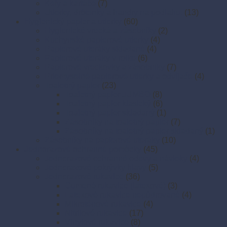
Kefy a kartáče
(7)
Utierky, drôtenky a handry na podlahu.
(13)
Hygienický papier a utierky
(60)
Hygienické vrecká a zásobníky
(2)
Kuchynské papierové utierky
(4)
Papierové uteráky skladané
(4)
Papierové uteráky v rolke
(6)
Papierové vreckovky a zásobníky
(7)
Priemyselné papierové utierky a odvíjače
(4)
Toaletný papier
(23)
Toaletný papier JUMBO
(8)
Toaletný papier klasický
(6)
Toaletný papier skladaný
(1)
Zásobníky na toaletný papier
(7)
Zásobníky na toaletný papier skladaný
(1)
Zásobníky na papierové uteráky
(10)
Jednorazové ochranné pomôcky
(45)
Jednorazové ochranné odevy a návleky
(4)
Jednorazové pokrývky hlavy
(5)
Jednorazové rukavice
(36)
Gumené rukavice (latexové)
(3)
Latexové rukavice nepúdrované
(4)
Mikroténové rukavice
(4)
Nitrilové rukavice
(17)
Vinylové rukavice
(8)