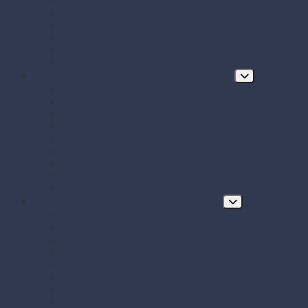
Papierové obrúsky a obrusy
Papierové tácky a servírovacie podložky
Papierové taniere
Pečenie - papier, košíčky, krajky
Podnosy na obložené misy a chlebíčky
Taniere z cukrovej trstiny
Hygiena, ochrana a údržba prevádzky
Chrániče odevov
Čistiace prostriedky
FRE-PRO sitká do pisoára
Hubky, utierky, drôtenky a kefy
Hygienický papier a utierky
Jednorazové ochranné pomôcky
Mydlá a dávkovače mydla
Pracie prostriedky
Vrecia na odpad a sáčky do koša
Doplnkový a prevádzkový sortiment
Balóny
BIO KOZMETIKA Green Pharmacy
Celofánové sáčky
Gumičky
Kancelárske potreby
Lepiace pásky
Párty dekorácie
Párty sada SMILING Face