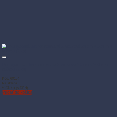
Priemyselná utierka rolovaná 2-vrstvová 24 cm × 304 m s
ražbou (2 ks)
Kód: 60154
Na sklade
€
23.75
(s DPH)
Pridať do košíka