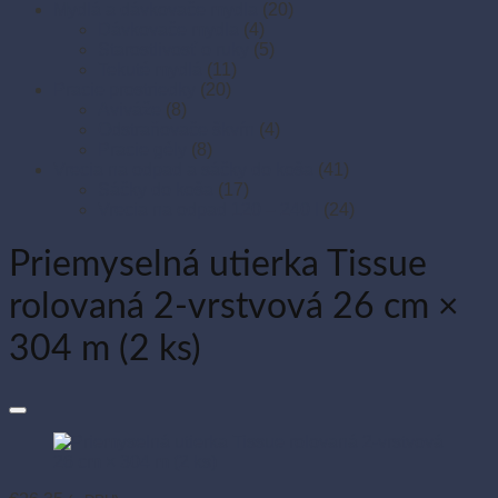
Mydlá a dávkovače mydla
(20)
Dávkovače mydla
(4)
Starostlivosť o ruky
(5)
Tekuté mydlá
(11)
Pracie prostriedky
(20)
Aviváže
(8)
Odstraňovače škvŕn
(4)
Pracie gély
(8)
Vrecia na odpad a sáčky do koša
(41)
Sáčky do koša
(17)
Vrecia na odpad 120 – 240 l
(24)
Priemyselná utierka Tissue
rolovaná 2-vrstvová 26 cm ×
304 m (2 ks)