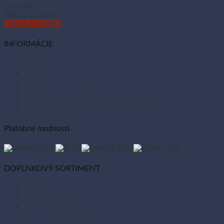
Na sklade
€
48.71
(s DPH)
Pridať do košíka
INFORMÁCIE
O nás
Články
Kontakt
Tabuľka vlastností
Ochrana osobných údajov
Zásady používania súborov cookies
Platobné možnosti
DOPLNKOVÝ SORTIMENT
Balóny
Párty dekorácie
Sviečky
Kancelárske potreby