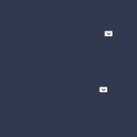
Papierové obrúsky a obrusy
Papierové tácky a servírovacie podložky
Papierové taniere
Pečenie - papier, košíčky, krajky
Podnosy na obložené misy a chlebíčky
Taniere z cukrovej trstiny
Hygiena, ochrana a údržba prevádzky
Chrániče odevov
Čistiace prostriedky
FRE-PRO sitká do pisoára
Hubky, utierky, drôtenky a kefy
Hygienický papier a utierky
Jednorazové ochranné pomôcky
Mydlá a dávkovače mydla
Pracie prostriedky
Vrecia na odpad a sáčky do koša
Doplnkový a prevádzkový sortiment
Balóny
BIO KOZMETIKA Green Pharmacy
Celofánové sáčky
Gumičky
Kancelárske potreby
Lepiace pásky
Párty dekorácie
Párty sada SMILING Face