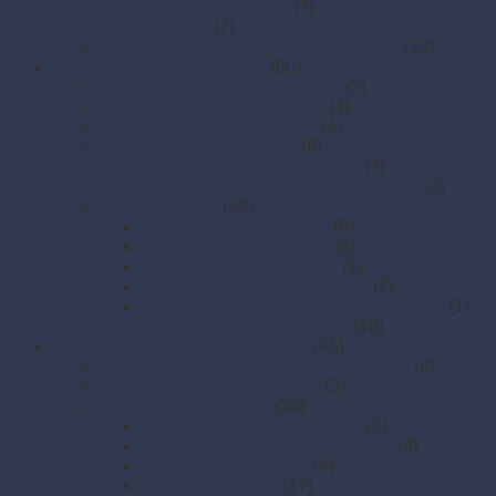
Hubky na riad a špongie
(7)
Kefy a kartáče
(7)
Utierky, drôtenky a handry na podlahu.
(13)
Hygienický papier a utierky
(60)
Hygienické vrecká a zásobníky
(2)
Kuchynské papierové utierky
(4)
Papierové uteráky skladané
(4)
Papierové uteráky v rolke
(6)
Papierové vreckovky a zásobníky
(7)
Priemyselné papierové utierky a odvíjače
(4)
Toaletný papier
(23)
Toaletný papier JUMBO
(8)
Toaletný papier klasický
(6)
Toaletný papier skladaný
(1)
Zásobníky na toaletný papier
(7)
Zásobníky na toaletný papier skladaný
(1)
Zásobníky na papierové uteráky
(10)
Jednorazové ochranné pomôcky
(45)
Jednorazové ochranné odevy a návleky
(4)
Jednorazové pokrývky hlavy
(5)
Jednorazové rukavice
(36)
Gumené rukavice (latexové)
(3)
Latexové rukavice nepúdrované
(4)
Mikroténové rukavice
(4)
Nitrilové rukavice
(17)