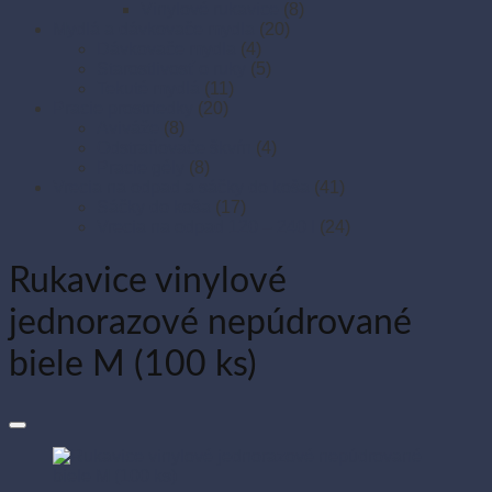
Vinylové rukavice
(8)
Mydlá a dávkovače mydla
(20)
Dávkovače mydla
(4)
Starostlivosť o ruky
(5)
Tekuté mydlá
(11)
Pracie prostriedky
(20)
Aviváže
(8)
Odstraňovače škvŕn
(4)
Pracie gély
(8)
Vrecia na odpad a sáčky do koša
(41)
Sáčky do koša
(17)
Vrecia na odpad 120 – 240 l
(24)
Rukavice vinylové
jednorazové nepúdrované
biele M (100 ks)