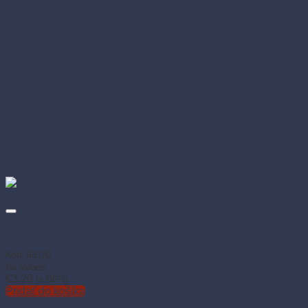
Rukavice vinylové jednorazové púdrované biele S (100 ks)
Kód: 68120
Na sklade
€
3.28
(s DPH)
Pridať do košíka