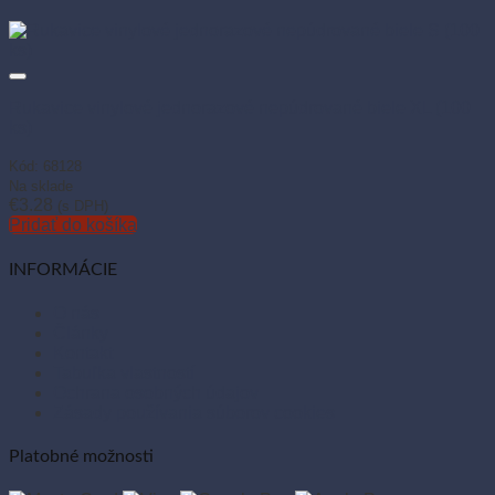
Rukavice vinylové jednorazové nepúdrované biele XL (100
ks)
Kód: 68128
Na sklade
€
3.28
(s DPH)
Pridať do košíka
INFORMÁCIE
O nás
Články
Kontakt
Tabuľka vlastností
Ochrana osobných údajov
Zásady používania súborov cookies
Platobné možnosti