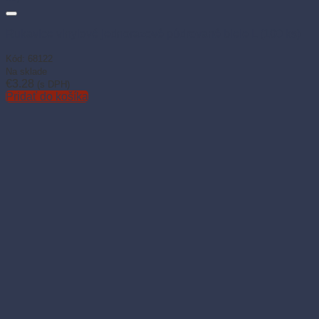
Rukavice vinylové jednorazové púdrované biele L (100 ks)
Kód: 68122
Na sklade
€
3.28
(s DPH)
Pridať do košíka