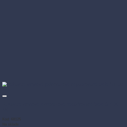
Rukavice vinylové jednorazové nepúdrované biele S (100
ks)
Kód: 68125
Na sklade