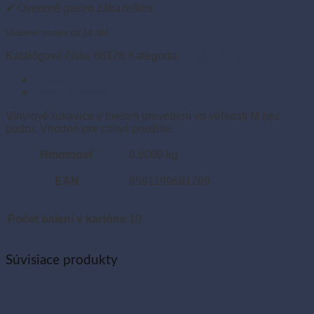
M
✔ Overené gastro zákazníkmi
(100
ks)
Vrátenie tovaru do 14 dní.
Odstúpiť od zmluvy tu
Katalógové číslo:
68126
Kategória:
Vinylové rukavice
Popis
Ďalšie informácie
Vinylové rukavice v bielom prevedení vo veľkosti M bez
púdru. Vhodné pre citlivé použitie.
Hmotnosť
0.6000 kg
EAN
8591199681269
Počet balení v kartóne
10
Súvisiace produkty