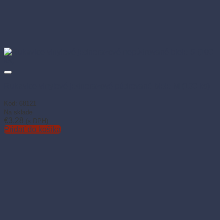
Rukavice vinylové jednorazové púdrované biele M (100 ks)
Kód: 68121
Na sklade
€
3.28
(s DPH)
Pridať do košíka