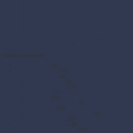
Sviečky
Termo pásky a kotúčiky do pokladní a pre e-kasy
Veľká noc
Vianoce
Zipsové (ZIP) vrecká
Zipsové (ZIP) vrecká s eurozávesom
Domov
/
Hygiena, ochrana a údržba prevádzky
/
Jednorazové ochranné pomôcky
/
Jednorazové rukavice
/
Vinylové rukavice
Kategórie produktov
Chrániče odevov
(3)
Čistiace prostriedky
(101)
Čističe kúpeľne
(4)
Čističe na nábytok
(9)
Čističe na podlahy
(21)
Čističe okien
(7)
Čističe WC
(23)
Dezinfekčné prostriedky
(8)
Odmasťovače
(13)
Odstraňovače vodného kameňa
(5)
Prostriedky na riad
(11)
FRE-PRO sitká do pisoára
(9)
Hubky, utierky, drôtenky a kefy
(27)