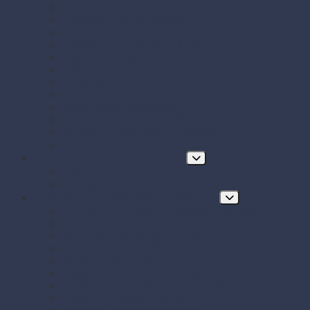
Papierové misky s viečkom
Papierové vrecká a tašky
Plastové misky a vaničky na šaláty, ovocie a dreň
Polystyrénové obaly na jedlo
Potravinové fólie
Prírezy
Sushi boxy
Systém na zatváranie vreciek
Termo-tašky donáškové
Tortové krabice a podložky pod tortu
Vrecká do mrazničky s uzáverom
Zatavovacie misky
Poháre a nápojový program
Poháre
Slamky na nápoje
Stolovanie, servírovanie a catering
Drevené a bambusové príbory a doplnky
Finger food misky a lodičky
Finger food poháriky (s viečkom)
Misky hlboké na polievky, guláš, hranolky
Misky z cukrovej trstiny
Napichovadlá na jednohubky
Opakovane použiteľný riad a príbory
Papierové misky na jedlo