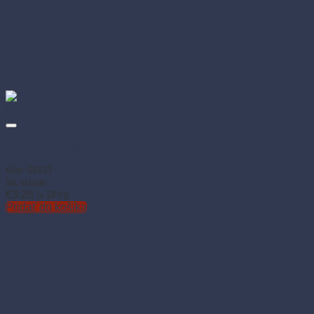
Rukavice vinylové jednorazové púdrované biele XL (100 ks)
Kód: 68123
Na sklade
€
3.28
(s DPH)
Pridať do košíka