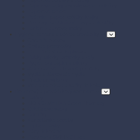
Papierové obrúsky a obrusy
Papierové tácky a servírovacie podložky
Papierové taniere
Pečenie - papier, košíčky, krajky
Podnosy na obložené misy a chlebíčky
Taniere z cukrovej trstiny
Hygiena, ochrana a údržba prevádzky
Chrániče odevov
Čistiace prostriedky
FRE-PRO sitká do pisoára
Hubky, utierky, drôtenky a kefy
Hygienický papier a utierky
Jednorazové ochranné pomôcky
Mydlá a dávkovače mydla
Pracie prostriedky
Vrecia na odpad a sáčky do koša
Doplnkový a prevádzkový sortiment
Balóny
BIO KOZMETIKA Green Pharmacy
Celofánové sáčky
Gumičky
Kancelárske potreby
Lepiace pásky
Párty dekorácie
Párty sada SMILING Face