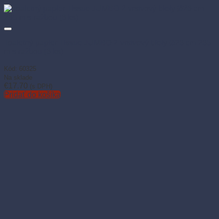
Toaletný papier Tissue JUMBO 2-vrstvový biely Ø26 cm 265
m s ražbou (6 ks)
Kód: 60325
Na sklade
€
17.70
(s DPH)
Pridať do košíka