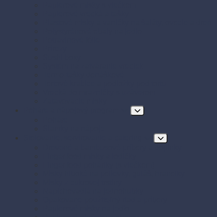
Papierové misky s viečkom
Papierové vrecká a tašky
Plastové misky a vaničky na šaláty, ovocie a dreň
Polystyrénové obaly na jedlo
Potravinové fólie
Prírezy
Sushi boxy
Systém na zatváranie vreciek
Termo-tašky donáškové
Tortové krabice a podložky pod tortu
Vrecká do mrazničky s uzáverom
Zatavovacie misky
Poháre a nápojový program
Poháre
Slamky na nápoje
Stolovanie, servírovanie a catering
Drevené a bambusové príbory a doplnky
Finger food misky a lodičky
Finger food poháriky (s viečkom)
Misky hlboké na polievky, guláš, hranolky
Misky z cukrovej trstiny
Napichovadlá na jednohubky
Opakovane použiteľný riad a príbory
Papierové misky na jedlo