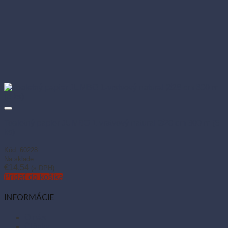
Toaletný papier JUMBO 1-vrstvový natural Ø28 cm 300 m (6
ks)
Kód: 60228
Na sklade
€
14.54
(s DPH)
Pridať do košíka
INFORMÁCIE
O nás
Články