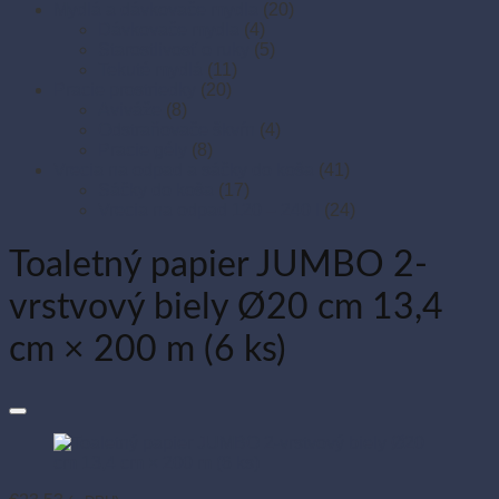
Mydlá a dávkovače mydla
(20)
Dávkovače mydla
(4)
Starostlivosť o ruky
(5)
Tekuté mydlá
(11)
Pracie prostriedky
(20)
Aviváže
(8)
Odstraňovače škvŕn
(4)
Pracie gély
(8)
Vrecia na odpad a sáčky do koša
(41)
Sáčky do koša
(17)
Vrecia na odpad 120 – 240 l
(24)
Toaletný papier JUMBO 2-
vrstvový biely Ø20 cm 13,4
cm × 200 m (6 ks)