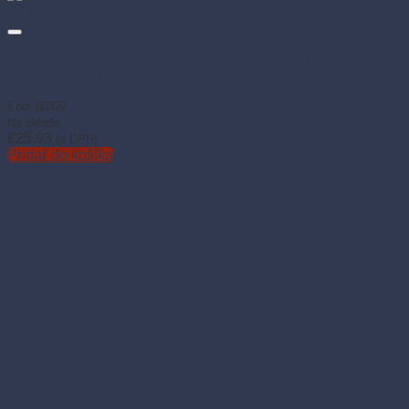
Toaletný papier Tissue JUMBO 2-vrstvový biely Ø27 cm 340
m s ražbou (6 ks)
Kód: 60327
Na sklade
€
25.93
(s DPH)
Pridať do košíka