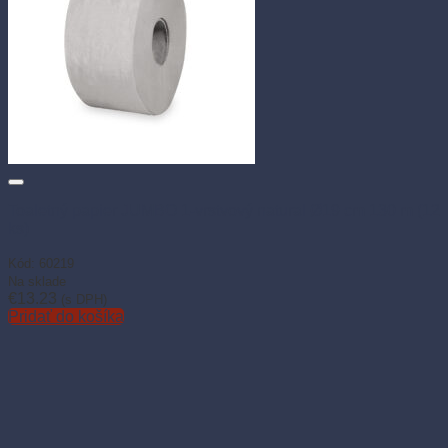
Toaletný papier JUMBO 1-vrstvový natural Ø19 cm 130 m (12
ks)
Kód: 60219
Na sklade
€
13.23
(s DPH)
Pridať do košíka