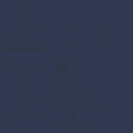
Sviečky
Termo pásky a kotúčiky do pokladní a pre e-kasy
Veľká noc
Vianoce
Zipsové (ZIP) vrecká
Zipsové (ZIP) vrecká s eurozávesom
Domov
/
Hygiena, ochrana a údržba prevádzky
/
Hygienický
papier a utierky
/
Toaletný papier
/
Toaletný papier JUMBO
Kategórie produktov
Chrániče odevov
(3)
Čistiace prostriedky
(101)
Čističe kúpeľne
(4)
Čističe na nábytok
(9)
Čističe na podlahy
(21)
Čističe okien
(7)
Čističe WC
(23)
Dezinfekčné prostriedky
(8)
Odmasťovače
(13)
Odstraňovače vodného kameňa
(5)
Prostriedky na riad
(11)
FRE-PRO sitká do pisoára
(9)
Hubky, utierky, drôtenky a kefy
(27)
Hubky na riad a špongie
(7)