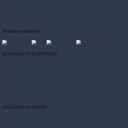
Kontakt
Tabuľka vlastností
Ochrana osobných údajov
Zásady používania súborov cookies
Platobné možnosti
DOPLNKOVÝ SORTIMENT
Balóny
Párty dekorácie
Sviečky
Kancelárske potreby
Veľká noc
Vianoce
Bio kozmetika
ZÁKAZNÍCKY SERVIS
Obchodné podmienky
Reklamácie a vrátenie tovaru