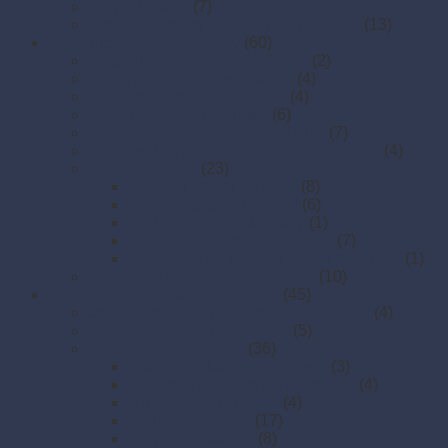
Kefy a kartáče
(7)
Utierky, drôtenky a handry na podlahu.
(13)
Hygienický papier a utierky
(60)
Hygienické vrecká a zásobníky
(2)
Kuchynské papierové utierky
(4)
Papierové uteráky skladané
(4)
Papierové uteráky v rolke
(6)
Papierové vreckovky a zásobníky
(7)
Priemyselné papierové utierky a odvíjače
(4)
Toaletný papier
(23)
Toaletný papier JUMBO
(8)
Toaletný papier klasický
(6)
Toaletný papier skladaný
(1)
Zásobníky na toaletný papier
(7)
Zásobníky na toaletný papier skladaný
(1)
Zásobníky na papierové uteráky
(10)
Jednorazové ochranné pomôcky
(45)
Jednorazové ochranné odevy a návleky
(4)
Jednorazové pokrývky hlavy
(5)
Jednorazové rukavice
(36)
Gumené rukavice (latexové)
(3)
Latexové rukavice nepúdrované
(4)
Mikroténové rukavice
(4)
Nitrilové rukavice
(17)
Vinylové rukavice
(8)