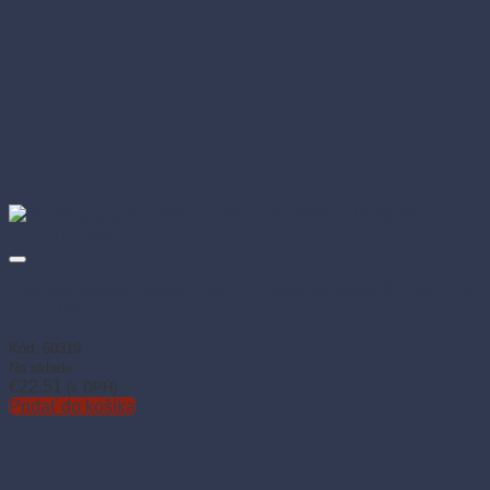
Toaletný papier Tissue JUMBO 2-vrstvový biely Ø19 cm 145
m (12 ks)
Kód: 60319
Na sklade
€
22.51
(s DPH)
Pridať do košíka