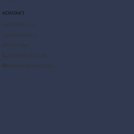
Odstúpiť od zmluvy tu
KONTAKT
HEDONIA, s.r.o.
Jakuba Haška 1
949 01 Nitra
+421 905 227 234
hedonia@hedonia.sk