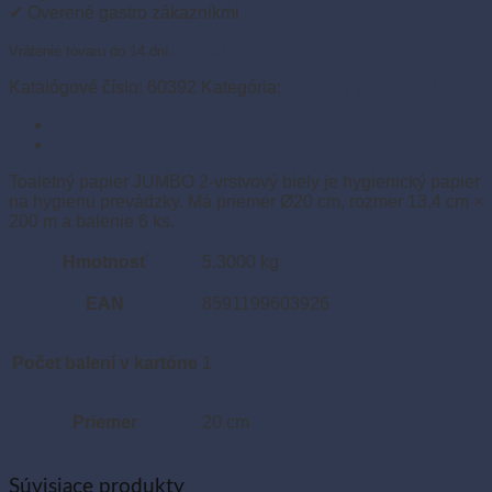
biely
✔ Overené gastro zákazníkmi
Ø20
cm
Vrátenie tovaru do 14 dní.
Odstúpiť od zmluvy tu
13,4
cm
Katalógové číslo:
60392
Kategória:
Toaletný papier JUMBO
×
Popis
200
Ďalšie informácie
m
(6
Toaletný papier JUMBO 2-vrstvový biely je hygienický papier
ks)
na hygienu prevádzky. Má priemer Ø20 cm, rozmer 13,4 cm ×
200 m a balenie 6 ks.
Hmotnosť
5.3000 kg
EAN
8591199603926
Počet balení v kartóne
1
Priemer
20 cm
Súvisiace produkty