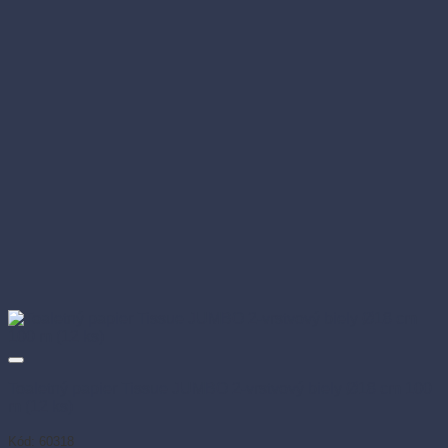
Toaletný papier Tissue JUMBO 2-vrstvový biely Ø18 cm 100
m (12 ks)
Kód: 60318