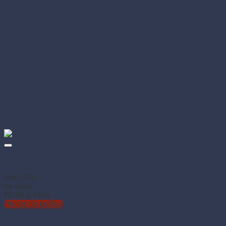
Kefka na riad (1 ks)
Kód: C520
Na sklade
€
0.45
(s DPH)
Pridať do košíka