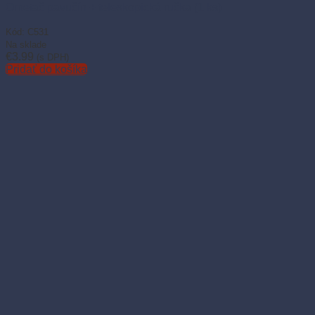
Ometač pavučín + teleskopická ručka (1 ks)
Kód: C531
Na sklade
€
3.99
(s DPH)
Pridať do košíka