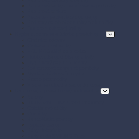
Papierové obrúsky a obrusy
Papierové tácky a servírovacie podložky
Papierové taniere
Pečenie - papier, košíčky, krajky
Podnosy na obložené misy a chlebíčky
Taniere z cukrovej trstiny
Hygiena, ochrana a údržba prevádzky
Chrániče odevov
Čistiace prostriedky
FRE-PRO sitká do pisoára
Hubky, utierky, drôtenky a kefy
Hygienický papier a utierky
Jednorazové ochranné pomôcky
Mydlá a dávkovače mydla
Pracie prostriedky
Vrecia na odpad a sáčky do koša
Doplnkový a prevádzkový sortiment
Balóny
BIO KOZMETIKA Green Pharmacy
Celofánové sáčky
Gumičky
Kancelárske potreby
Lepiace pásky
Párty dekorácie
Párty sada SMILING Face