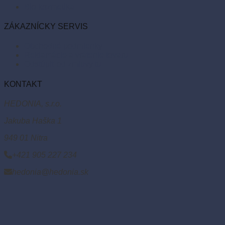
Bio kozmetika
ZÁKAZNÍCKY SERVIS
Obchodné podmienky
Reklamácie a vrátenie tovaru
Odstúpiť od zmluvy tu
KONTAKT
HEDONIA, s.r.o.
Jakuba Haška 1
949 01 Nitra
+421 905 227 234
hedonia@hedonia.sk