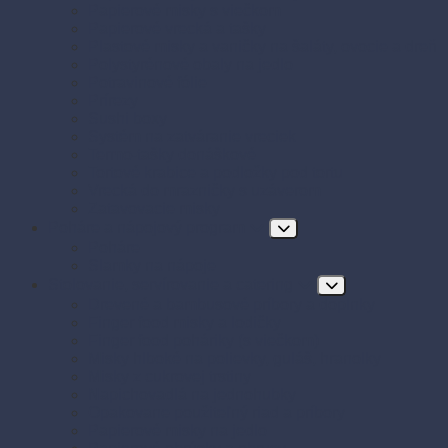
Papierové misky s viečkom
Papierové vrecká a tašky
Plastové misky a vaničky na šaláty, ovocie a dreň
Polystyrénové obaly na jedlo
Potravinové fólie
Prírezy
Sushi boxy
Systém na zatváranie vreciek
Termo-tašky donáškové
Tortové krabice a podložky pod tortu
Vrecká do mrazničky s uzáverom
Zatavovacie misky
Poháre a nápojový program
Poháre
Slamky na nápoje
Stolovanie, servírovanie a catering
Drevené a bambusové príbory a doplnky
Finger food misky a lodičky
Finger food poháriky (s viečkom)
Misky hlboké na polievky, guláš, hranolky
Misky z cukrovej trstiny
Napichovadlá na jednohubky
Opakovane použiteľný riad a príbory
Papierové misky na jedlo