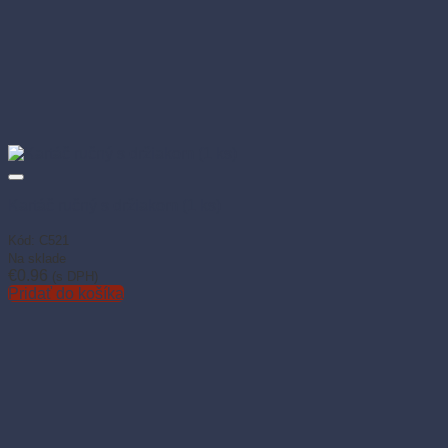
Kartáč ručný s držiakom (1 ks)
Kód: C521
Na sklade
€
0.96
(s DPH)
Pridať do košíka