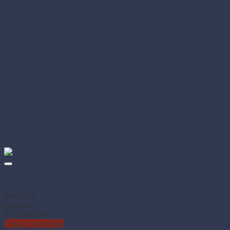
Zvon CLASSIC drevený (1 ks)
Kód: C512
Na sklade
€
2.20
(s DPH)
Pridať do košíka