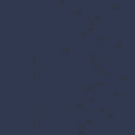
Kefy a kartáče
(7)
Utierky, drôtenky a handry na podlahu.
(13)
Hygienický papier a utierky
(60)
Hygienické vrecká a zásobníky
(2)
Kuchynské papierové utierky
(4)
Papierové uteráky skladané
(4)
Papierové uteráky v rolke
(6)
Papierové vreckovky a zásobníky
(7)
Priemyselné papierové utierky a odvíjače
(4)
Toaletný papier
(23)
Toaletný papier JUMBO
(8)
Toaletný papier klasický
(6)
Toaletný papier skladaný
(1)
Zásobníky na toaletný papier
(7)
Zásobníky na toaletný papier skladaný
(1)
Zásobníky na papierové uteráky
(10)
Jednorazové ochranné pomôcky
(45)
Jednorazové ochranné odevy a návleky
(4)
Jednorazové pokrývky hlavy
(5)
Jednorazové rukavice
(36)
Gumené rukavice (latexové)
(3)
Latexové rukavice nepúdrované
(4)
Mikroténové rukavice
(4)
Nitrilové rukavice
(17)
Vinylové rukavice
(8)