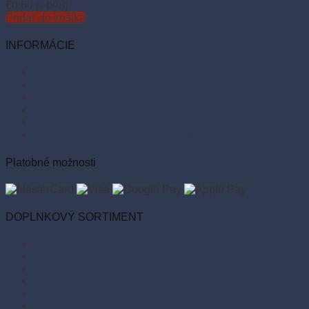
€
0.60
(s DPH)
Pridať do košíka
INFORMÁCIE
O nás
Články
Kontakt
Tabuľka vlastností
Ochrana osobných údajov
Zásady používania súborov cookies
Platobné možnosti
DOPLNKOVÝ SORTIMENT
Balóny
Párty dekorácie
Sviečky
Kancelárske potreby
Veľká noc
Vianoce