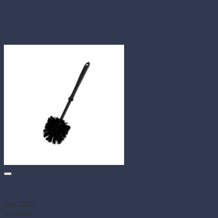
WC kefa (1 ks)
Kód: C500
Na sklade