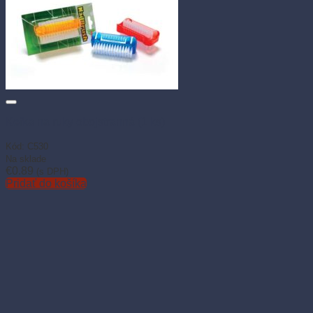
Kefka na ruky obojstranná (1 ks)
Kód: C530
Na sklade
€
0.89
(s DPH)
Pridať do košíka