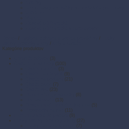
Sviečky
Termo pásky a kotúčiky do pokladní a pre e-kasy
Veľká noc
Vianoce
Zipsové (ZIP) vrecká
Zipsové (ZIP) vrecká s eurozávesom
Domov
/
Hygiena, ochrana a údržba prevádzky
/
Hubky,
utierky, drôtenky a kefy
/
Kefy a kartáče
Kategórie produktov
Chrániče odevov
(3)
Čistiace prostriedky
(100)
Čističe kúpeľne
(3)
Čističe na nábytok
(9)
Čističe na podlahy
(21)
Čističe okien
(7)
Čističe WC
(23)
Dezinfekčné prostriedky
(8)
Odmasťovače
(13)
Odstraňovače vodného kameňa
(5)
Prostriedky na riad
(11)
FRE-PRO sitká do pisoára
(9)
Hubky, utierky, drôtenky a kefy
(27)
Hubky na riad a špongie
(7)