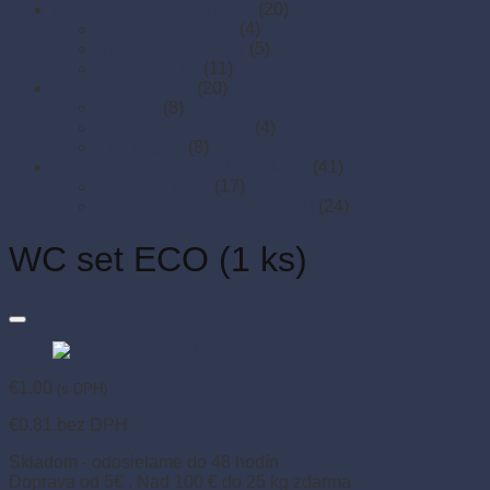
Mydlá a dávkovače mydla
(20)
Dávkovače mydla
(4)
Starostlivosť o ruky
(5)
Tekuté mydlá
(11)
Pracie prostriedky
(20)
Aviváže
(8)
Odstraňovače škvŕn
(4)
Pracie gély
(8)
Vrecia na odpad a sáčky do koša
(41)
Sáčky do koša
(17)
Vrecia na odpad 120 – 240 l
(24)
WC set ECO (1 ks)
€
1.00
(s DPH)
€
0.81
bez DPH
Skladom - odosielame do 48 hodín
Doprava od 5€ . Nad 100 € do 25 kg zdarma