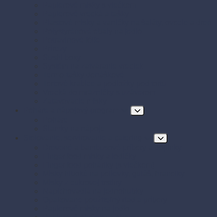
Papierové misky s viečkom
Papierové vrecká a tašky
Plastové misky a vaničky na šaláty, ovocie a dreň
Polystyrénové obaly na jedlo
Potravinové fólie
Prírezy
Sushi boxy
Systém na zatváranie vreciek
Termo-tašky donáškové
Tortové krabice a podložky pod tortu
Vrecká do mrazničky s uzáverom
Zatavovacie misky
Poháre a nápojový program
Poháre
Slamky na nápoje
Stolovanie, servírovanie a catering
Drevené a bambusové príbory a doplnky
Finger food misky a lodičky
Finger food poháriky (s viečkom)
Misky hlboké na polievky, guláš, hranolky
Misky z cukrovej trstiny
Napichovadlá na jednohubky
Opakovane použiteľný riad a príbory
Papierové misky na jedlo