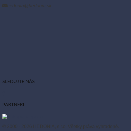
hedonia@hedonia.sk
SLEDUJTE NÁS
PARTNERI
© 2000 - 2026 HEDONIA, s.r.o. Všetky práva vyhradené.