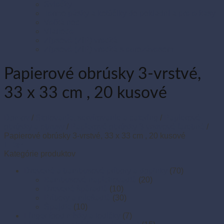
Sviečky
Termo pásky a kotúčiky do pokladní a pre e-kasy
Veľká noc
Vianoce
Zipsové (ZIP) vrecká
Zipsové (ZIP) vrecká s eurozávesom
Papierové obrúsky 3-vrstvé,
33 x 33 cm , 20 kusové
Domov
/
Stolovanie, servírovanie a catering
/
Papierové
obrúsky a obrusy
/
Papierové obrúsky 3-vrstvové farebné
/
Papierové obrúsky 3-vrstvé, 33 x 33 cm , 20 kusové
Filter
Kategórie produktov
Drevené a bambusové príbory a doplnky
(70)
Bambusové napichovadlá
(20)
Drevené špáradlá
(10)
Príbory a miešadlá
(30)
Špajdle
(10)
Finger food misky a lodičky
(7)