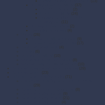
3-vrstvé obrúsky 1/8 skladanie
(13)
Obrúsky airlaid PREMIUM
(37)
20 × 20 cm (v boxe)
(2)
40 x 40 PREMIUM
(24)
Obrúsky na príbor 40 × 32 cm
(CutleryStar)
(11)
Obrúsky do zásobníkov
(2)
Zásobníky na obrúsky
(4)
Obrusy
(26)
Obrusy PREMIUM rolované
(9)
Rolované papierové obrusy
(17)
Papierové prestieranie
(4)
Rozetky
(6)
Rozetky PREMIUM
(10)
Stolové sukne Premium Airlaid
(8)
Stredové pásy PREMIUM farebné
(10)
Papierové tácky a servírovacie podložky
(29)
Papierové taniere
(23)
Pečenie - papier, košíčky, krajky
(71)
Cukrárenské košíčky na pečenie (do 220 st.
Celzia)
(29)
Papier na pečenie – hárky a role
(8)
Papierové krajky hranaté
(9)
Papierové krajky okrúhle
(21)
Papierové krajky oválne
(4)