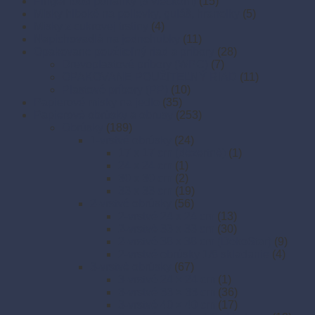
Finger food poháriky (s viečkom)
(15)
Misky hlboké na polievky, guláš, hranolky
(5)
Misky z cukrovej trstiny
(4)
Napichovadlá na jednohubky
(11)
Opakovane použiteľný riad a príbory
(28)
Drevoplastové príbory (WPC)
(7)
OPAKOVANE POUŽITEĽNÝ RIAD
(11)
Plastové príbory (PP)
(10)
Papierové misky na jedlo
(35)
Papierové obrúsky a obrusy
(253)
Obrúsky
(189)
1-vrstvé obrúsky
(24)
17 x 17 cm (dezertné)
(1)
24 x 24 cm
(1)
30 x 30 cm
(2)
33 x 33 cm
(19)
2-vrstvé obrúsky
(56)
2-vrstvé 24 x 24 cm
(13)
2-vrstvé 33 x 33 cm
(30)
2-vrstvé 38 x 38 cm (DekoStar)
(9)
2-vrstvé obrúsky 1/8 skladanie
(4)
3-vrstvé obrúsky
(67)
3-vrstvé 24 × 24 cm
(1)
3-vrstvé 33 × 33 cm
(36)
3-vrstvé 40 × 40 cm
(17)