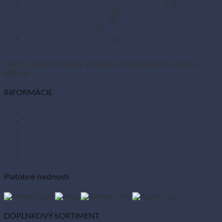
Podnosy na obložené misy a chlebíčky
(13)
Hliníkové podnosy
(4)
Plastové podnosy
(6)
XPS podnosy
(3)
Taniere z cukrovej trstiny
(5)
Prečítať si viac
Neboli nájdené žiadne produkty zodpovedajúce vášmu
výberu.
INFORMÁCIE
O nás
Články
Kontakt
Tabuľka vlastností
Ochrana osobných údajov
Zásady používania súborov cookies
Platobné možnosti
DOPLNKOVÝ SORTIMENT