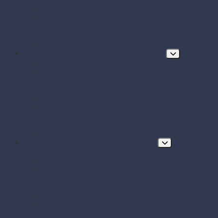
Papierové obrúsky a obrusy
Papierové tácky a servírovacie podložky
Papierové taniere
Pečenie - papier, košíčky, krajky
Podnosy na obložené misy a chlebíčky
Taniere z cukrovej trstiny
Hygiena, ochrana a údržba prevádzky
Chrániče odevov
Čistiace prostriedky
FRE-PRO sitká do pisoára
Hubky, utierky, drôtenky a kefy
Hygienický papier a utierky
Jednorazové ochranné pomôcky
Mydlá a dávkovače mydla
Pracie prostriedky
Vrecia na odpad a sáčky do koša
Doplnkový a prevádzkový sortiment
Balóny
BIO KOZMETIKA Green Pharmacy
Celofánové sáčky
Gumičky
Kancelárske potreby
Lepiace pásky
Párty dekorácie
Párty sada SMILING Face