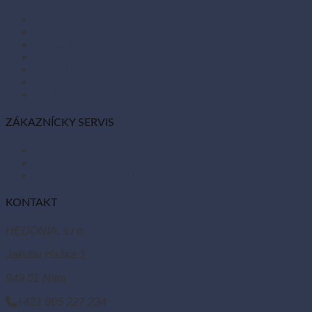
Balóny
Párty dekorácie
Sviečky
Kancelárske potreby
Veľká noc
Vianoce
Bio kozmetika
ZÁKAZNÍCKY SERVIS
Obchodné podmienky
Reklamácie a vrátenie tovaru
Odstúpiť od zmluvy tu
KONTAKT
HEDONIA, s.r.o.
Jakuba Haška 1
949 01 Nitra
+421 905 227 234