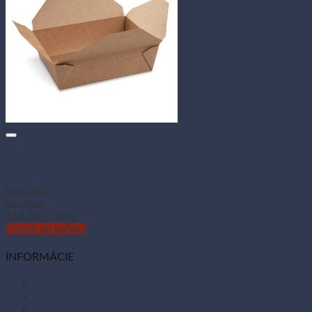
Food box nepremastiteľný 195 × 138 × 65 mm 2000 ml kraft
(50 ks)
Kód: 48627
Na sklade
€
14.58
(s DPH)
Pridať do košíka
INFORMÁCIE
O nás
Články
Kontakt