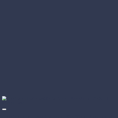
Food box nepremastiteľný 195 × 138 × 88 mm 2500 ml kraft