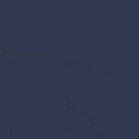
Sviečky
Termo pásky a kotúčiky do pokladní a pre e-kasy
Veľká noc
Vianoce
Zipsové (ZIP) vrecká
Zipsové (ZIP) vrecká s eurozávesom
Domov
/
Obaly na jedlo a rozvoz
/
Papierové boxy a krabice
na jedlo
Kategórie produktov
A sety pre rozvoz jedál
(37)
Set pre rozvoz jedál - EKO
(6)
Set pre rozvoz jedál - ekonomický
(9)
Set pre rozvoz jedál - menu misy s viečkom
(8)
Set pre rozvoz jedál - zatavovací
(7)
Set pre rozvoz pizze
(7)
Set pre rozvoz poke
(7)
ALOBALY a ALU-riady
(68)
Alu fólie (alobaly)
(14)
Hliníkové misy a misky
(48)
Hliníkové podnosy a tácky
(6)
Baliaci papier a papierové prírezy
(8)
Boxy z cukrovej trstiny
(5)
Igelitové vrecká a mikroténové tašky
(27)