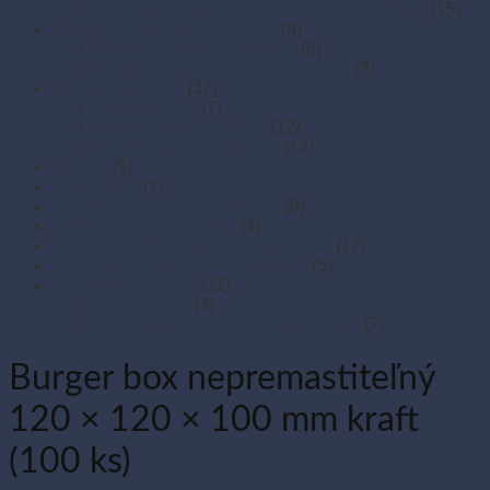
Šalátové misky (okrúhle a veľkoobjemové)
(15)
Polystyrénové obaly na jedlo
(9)
Polystyrénové menu boxy
(6)
Polystyrénové misky na polievku
(3)
Potravinové fólie
(32)
Odvíjače fólií
(7)
Potravinové fólie (PE)
(12)
Potravinové fólie (PVC)
(13)
Prírezy
(5)
Sushi boxy
(7)
Systém na zatváranie vreciek
(8)
Termo-tašky donáškové
(4)
Tortové krabice a podložky pod tortu
(17)
Vrecká do mrazničky s uzáverom
(5)
Zatavovacie misky
(11)
Menu misky
(4)
Zatavovacie stroje a príslušenstvo
(7)
Burger box nepremastiteľný
120 × 120 × 100 mm kraft
(100 ks)