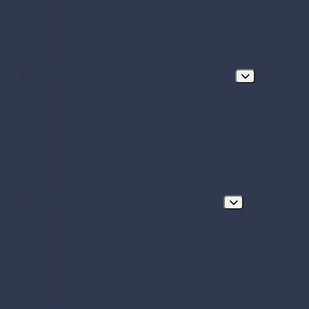
Papierové obrúsky a obrusy
Papierové tácky a servírovacie podložky
Papierové taniere
Pečenie - papier, košíčky, krajky
Podnosy na obložené misy a chlebíčky
Taniere z cukrovej trstiny
Hygiena, ochrana a údržba prevádzky
Chrániče odevov
Čistiace prostriedky
FRE-PRO sitká do pisoára
Hubky, utierky, drôtenky a kefy
Hygienický papier a utierky
Jednorazové ochranné pomôcky
Mydlá a dávkovače mydla
Pracie prostriedky
Vrecia na odpad a sáčky do koša
Doplnkový a prevádzkový sortiment
Balóny
BIO KOZMETIKA Green Pharmacy
Celofánové sáčky
Gumičky
Kancelárske potreby
Lepiace pásky
Párty dekorácie
Párty sada SMILING Face