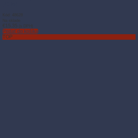
(40 ks)
Kód: 48628
Na sklade
€
15.35
(s DPH)
Pridať do košíka
TOP