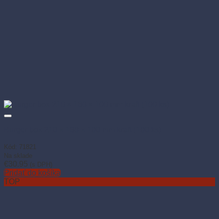
Burger box 210 × 160 × 100 mm kraft (100 ks)
Kód: 71821
Na sklade
€
30.95
(s DPH)
Pridať do košíka
TOP