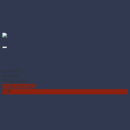
Food box nepremastiteľný 150 × 120 × 48 mm 1000 ml kraft
(50 ks)
Kód: 48622
Na sklade
€
9.36
(s DPH)
Pridať do košíka
TOP