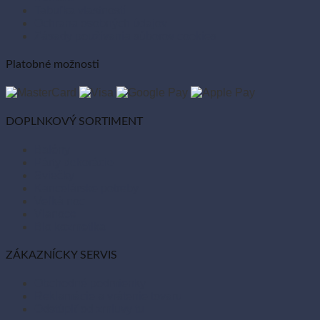
Tabuľka vlastností
Ochrana osobných údajov
Zásady používania súborov cookies
Platobné možnosti
DOPLNKOVÝ SORTIMENT
Balóny
Párty dekorácie
Sviečky
Kancelárske potreby
Veľká noc
Vianoce
Bio kozmetika
ZÁKAZNÍCKY SERVIS
Obchodné podmienky
Reklamácie a vrátenie tovaru
Odstúpiť od zmluvy tu