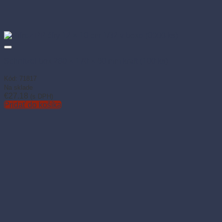
Schnitzel box 280 × 170 × 60 mm kraft (100 ks)
Kód: 71817
Na sklade
€
27.18
(s DPH)
Pridať do košíka