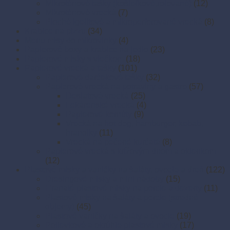
Mikroténové tašky (košieľkové,rolované)
(12)
Mikroténové vrecká
(7)
Ploché igelitové a mikroperforované vrecká
(8)
Krabice na pizzu
(34)
Menu misy do mikrovlnky
(4)
Papierové boxy a krabice na jedlo
(23)
Papierové misky s viečkom
(18)
Papierové vrecká a tašky
(101)
Papierové darčekové tašky
(32)
Papierové vrecká na potraviny a gastro
(57)
Desiatové vrecká
(25)
Lekárenské vrecká
(4)
Papierové kornúty
(9)
Vrecká na hot dog, hamburger, kebab,
hranolky
(11)
Vrecká na pečené kurčatá
(8)
Papierové vrecká s krížovým dnom a okienkom
(12)
Plastové misky a vaničky na šaláty, ovocie a dreň
(122)
Dresingové misky a mini nádoby
(15)
Hranaté plastové misky na porcie a dezerty
(11)
Plastové misky na šaláty a porcie (stredné
objemy)
(45)
Plastové vaničky na šaláty a ovocie
(19)
Polievkové a okrúhle plastové misky
(17)