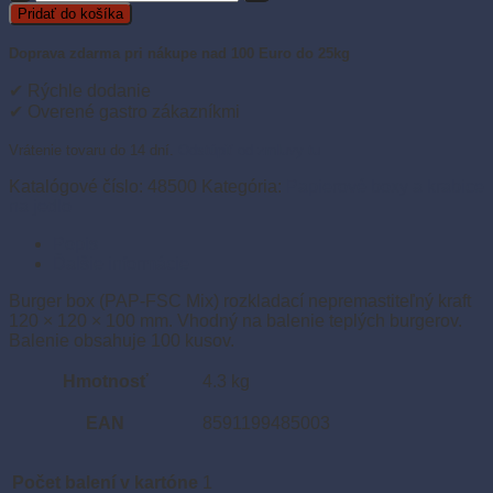
Burger
Pridať do košíka
box
nepremastiteľný
Doprava zdarma pri nákupe nad 100 Euro do 25kg
120
×
✔ Rýchle dodanie
120
✔ Overené gastro zákazníkmi
×
100
Vrátenie tovaru do 14 dní.
Odstúpiť od zmluvy tu
mm
kraft
Katalógové číslo:
48500
Kategória:
Papierové boxy a krabice
(100
na jedlo
ks)
Popis
Ďalšie informácie
Burger box (PAP-FSC Mix) rozkladací nepremastiteľný kraft
120 × 120 × 100 mm. Vhodný na balenie teplých burgerov.
Balenie obsahuje 100 kusov.
Hmotnosť
4.3 kg
EAN
8591199485003
Počet balení v kartóne
1