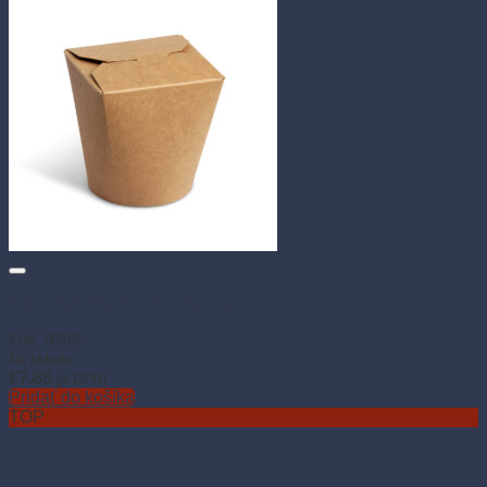
Food box 750 ml kraft (50 ks)
Kód: 76918
Na sklade
€
7.86
(s DPH)
Pridať do košíka
TOP