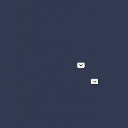
Papierové misky s viečkom
Papierové vrecká a tašky
Plastové misky a vaničky na šaláty, ovocie a dreň
Polystyrénové obaly na jedlo
Potravinové fólie
Prírezy
Sushi boxy
Systém na zatváranie vreciek
Termo-tašky donáškové
Tortové krabice a podložky pod tortu
Vrecká do mrazničky s uzáverom
Zatavovacie misky
Poháre a nápojový program
Poháre
Slamky na nápoje
Stolovanie, servírovanie a catering
Drevené a bambusové príbory a doplnky
Finger food misky a lodičky
Finger food poháriky (s viečkom)
Misky hlboké na polievky, guláš, hranolky
Misky z cukrovej trstiny
Napichovadlá na jednohubky
Opakovane použiteľný riad a príbory
Papierové misky na jedlo