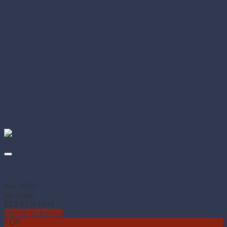
Burger box nepremastiteľný 13,5 × 13,5 × 10 cm kraft (50 ks)
Kód: 48507
Na sklade
€
18.63
(s DPH)
Pridať do košíka
TOP