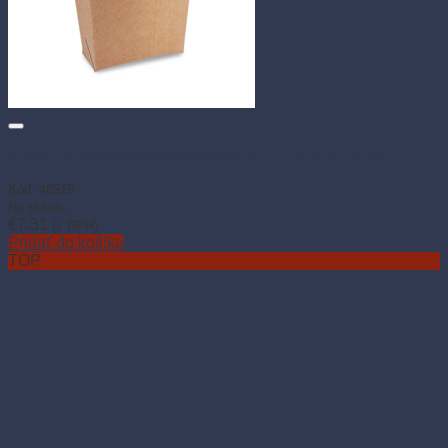
Kapsa na hranolky nepremastiteľná 150 g kraft (50 ks)
Kód: 48515
Na sklade
€
7.31
(s DPH)
Pridať do košíka
TOP